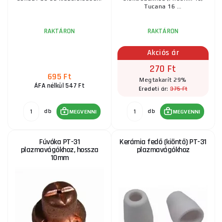
1 585 Ft
RAKTÁRON
Tucana 16 ...
ks
MEGVENNI
RAKTÁRON
RAKTÁRON
Rövid fúvókaátmérő 1,1 mm az LT81 esetében
Akciós ár
270 Ft
1 675 Ft
RAKTÁRON
695 Ft
ks
MEGVENNI
Megtakarít 29%
ÁFA nélkül 547 Ft
375 Ft
Eredeti ár:
Scheppach tartozékok PLC40-hez (14 darabos
db
db
MEGVENNI
MEGVENNI
készlet)
6 925 Ft
RAKTÁRON
Fúvóka PT-31
Kerámia fedő (kiöntő) PT-31
ks
MEGVENNI
plazmavágókhoz, hossza
plazmavágókhoz
10mm
Fúvóka 1,1mm, A-101 / A-141 (TF-141) számára.
820 Ft
RAKTÁRON
ks
MEGVENNI