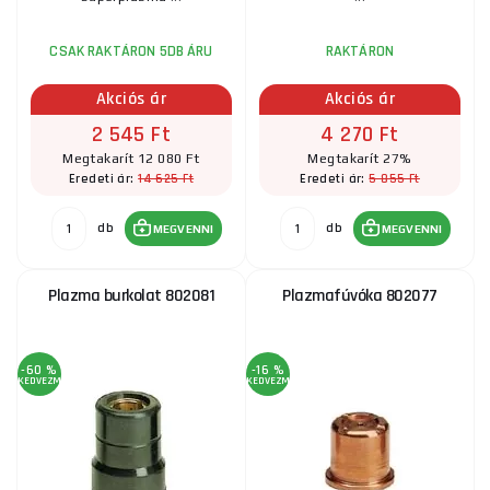
CSAK RAKTÁRON 5DB ÁRU
RAKTÁRON
Akciós ár
Akciós ár
2 545 Ft
4 270 Ft
Megtakarít 12 080 Ft
Megtakarít 27%
14 625 Ft
5 855 Ft
Eredeti ár:
Eredeti ár:
db
db
MEGVENNI
MEGVENNI
Plazma burkolat 802081
Plazmafúvóka 802077
-60 %
-16 %
KEDVEZMÉNY
KEDVEZMÉNY