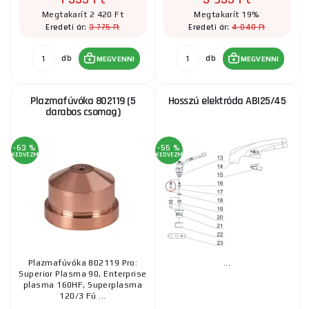
Megtakarít 2 420 Ft
Megtakarít 19%
3 775 Ft
4 840 Ft
Eredeti ár:
Eredeti ár:
db
db
MEGVENNI
MEGVENNI
Plazmafúvóka 802119 (5
Hosszú elektróda ABI25/45
darabos csomag)
-63 %
-55 %
KEDVEZMÉNY
KEDVEZMÉNY
Plazmafúvóka 802119 Pro:
...
Superior Plasma 90, Enterprise
plasma 160HF, Superplasma
120/3 Fú ...