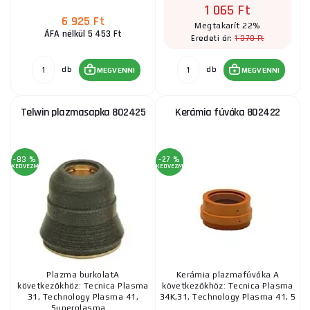
1 065 Ft
6 925 Ft
Megtakarít 22%
ÁFA nélkül 5 453 Ft
1 370 Ft
Eredeti ár:
db
db
MEGVENNI
MEGVENNI
Telwin plazmasapka 802425
Kerámia fúvóka 802422
-83 %
-27 %
KEDVEZMÉNY
KEDVEZMÉNY
Plazma burkolatA
Kerámia plazmafúvóka A
következőkhöz: Tecnica Plasma
következőkhöz: Tecnica Plasma
31, Technology Plasma 41,
34K,31, Technology Plasma 41, 5
Superplasma ...
...