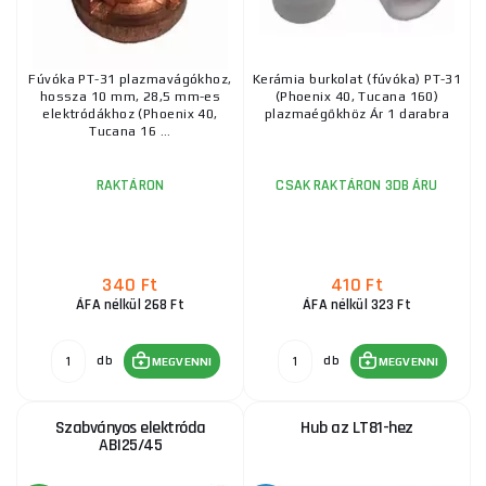
Fúvóka plazma A90/140 átmérő 1,4mm TRAFIMET
LT101
Fúvóka PT-31 plazmavágókhoz,
Kerámia burkolat (fúvóka) PT-31
2 185 Ft
hossza 10 mm, 28,5 mm-es
(Phoenix 40, Tucana 160)
11.10.2026
ks
MEGVENNI
elektródákhoz (Phoenix 40,
plazmaégőkhöz Ár 1 darabra
Tucana 16 ...
RAKTÁRON
CSAK RAKTÁRON 3DB ÁRU
A-81 A80 P80 P-81 A60 Vortex-gyűrű
3 525 Ft
RAKTÁRON
ks
MEGVENNI
340 Ft
410 Ft
ÁFA nélkül 268 Ft
ÁFA nélkül 323 Ft
A-81 A80 P80 P-81 A60 fúvóka 1,0 mm
db
db
MEGVENNI
MEGVENNI
1 230 Ft
RAKTÁRON
ks
MEGVENNI
Szabványos elektróda
Hub az LT81-hez
ABI25/45
Hosszú fúvóka átmérője 1,2 mm az LT81 esetében