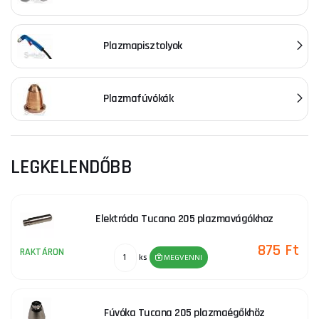
Plazmapisztolyok
Plazmafúvókák
LEGKELENDŐBB
Elektróda Tucana 205 plazmavágókhoz
875 Ft
RAKTÁRON
ks
MEGVENNI
Fúvóka Tucana 205 plazmaégőkhöz