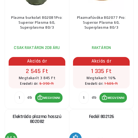
Plazma burkolat 802081Pro:
Plazmafúvóka 802077 Pro:
Superior Plasma 60,
Superior Plasma 60,
Superplasma 80/3
Superplasma 80/3
CSAK RAKTÁRON 2DB ÁRU
RAKTÁRON
Akciós ár
Akciós ár
2 545 Ft
1 335 Ft
Megtakarít 3 845 Ft
Megtakarít 16%
6 390 Ft
1 585 Ft
Eredeti ár:
Eredeti ár:
db
db
MEGVENNI
MEGVENNI
Elektróda plazma hosszú
Fedél 802126
802082
-64 %