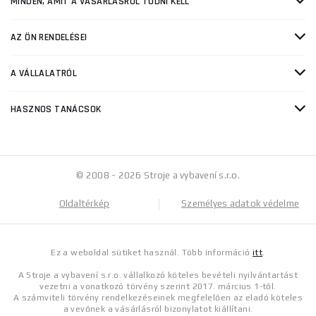
MINDEN, AMIT A VÁSÁRLÁSRÓL TUDNI KELL
AZ ÖN RENDELÉSEI
A VÁLLALATRÓL
HASZNOS TANÁCSOK
© 2008 - 2026 Stroje a vybavení s.r.o.
Oldaltérkép
Személyes adatok védelme
Ez a weboldal sütiket használ. Több információ
itt
.
A Stroje a vybavení s.r.o. vállalkozó köteles bevételi nyilvántartást
vezetni a vonatkozó törvény szerint 2017. március 1-től.
A számviteli törvény rendelkezéseinek megfelelően az eladó köteles
a vevőnek a vásárlásról bizonylatot kiállítani.