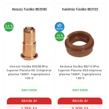
Hosszú fúvóka 802083
Kerámia fúvóka 802123
-64 %
KEDVEZMÉNY
AKCIÓ
-19 %
KEDVEZMÉNY
Hosszú fúvóka 802083Pro:
Kerámia fúvóka 802123Pro:
Superior Plasma 90, Entrpriese
Superior Plasma 90,Entrpriese
plasma 160HF, Superplasma
plasma 160HF, Superplasma
120/3
120/3
RAKTÁRON
RAKTÁRON
Akciós ár
Akciós ár
1 355 Ft
3 935 Ft