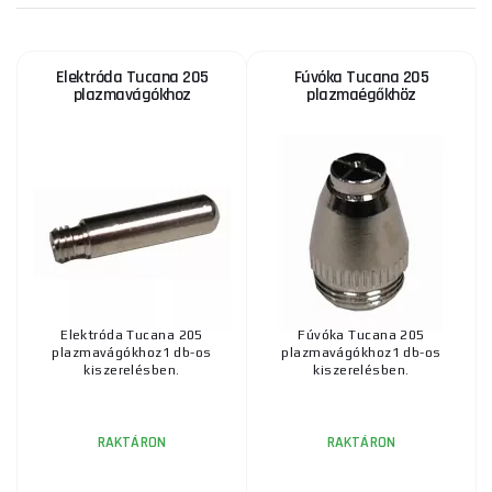
Elektróda Tucana 205
Fúvóka Tucana 205
Rövid A 101-es elektróda LT101 égőhöz
plazmavágókhoz
plazmaégőkhöz
1 675 Ft
RAKTÁRON
ks
MEGVENNI
Rövid fúvókaátmérő 1,2 mm az LT81 esetében
1 585 Ft
RAKTÁRON
ks
MEGVENNI
Elektróda Tucana 205
Fúvóka Tucana 205
plazmavágókhoz1 db-os
plazmavágókhoz1 db-os
A-81 A80 P80 P-81 Elektróda
kiszerelésben.
kiszerelésben.
1 160 Ft
RAKTÁRON
ks
MEGVENNI
RAKTÁRON
RAKTÁRON