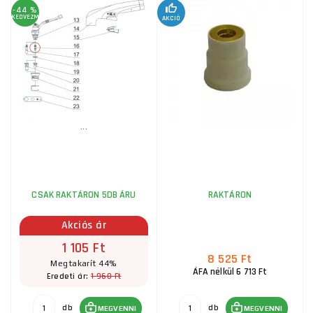
-44 %
KEDVEZMÉNY
AKCIÓ
3 195 Ft
RAKTÁRON
ks
MEGVENNI
Fúvóka 1,7 mm, A-101 / A-141 (TF-141) számára
910 Ft
RAKTÁRON
...
ks
MEGVENNI
CSAK RAKTÁRON 5DB ÁRU
RAKTÁRON
Akciós ár
1 105 Ft
8 525 Ft
Megtakarít 44%
ÁFA nélkül 6 713 Ft
1 960 Ft
Eredeti ár:
db
db
MEGVENNI
MEGVENNI