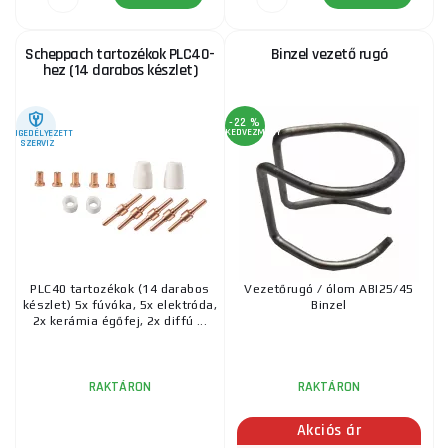
Scheppach tartozékok PLC40-
Binzel vezető rugó
hez (14 darabos készlet)
-22 %
KEDVEZMÉNY
ENGEDÉLYEZETT
SZERVIZ
PLC40 tartozékok (14 darabos
Vezetőrugó / ólom ABI25/45
készlet) 5x fúvóka, 5x elektróda,
Binzel
2x kerámia égőfej, 2x diffú ...
RAKTÁRON
RAKTÁRON
Akciós ár