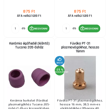
A-81 A80 A80 P80 P-81 Fúvóka 1,2 mm
875 Ft
875 Ft
660 Ft
ÁFA nélkül 689 Ft
ÁFA nélkül 689 Ft
RAKTÁRON
ks
MEGVENNI
db
db
MEGVENNI
MEGVENNI
Fúvóka PT-31 plazmavágókhoz, hossza 10mm
Kerámia égőfedél (kiöntő)
Fúvóka PT-31
340 Ft
Tucana 205-öshöz
plazmavágókhoz, hossza
RAKTÁRON
ks
MEGVENNI
16mm
AKCIÓ
Fúvóka PT-31 plazmavágókhoz, hossza 16mm
-29 %
KEDVEZMÉNY
270 Ft
RAKTÁRON
ks
MEGVENNI
Rövid fúvókaátmérő 1,0 mm az LT81 esetében
Kerámia burkolat (fúvóka)
Fúvóka PT-31 plazmavágókhoz,
plazmaégőkhöz Tucana 205-
hossza 16 mm, 38,5 mm-es
öshöz1 db-os kiszerelésben.
elektródákhoz (Phoenix 40,