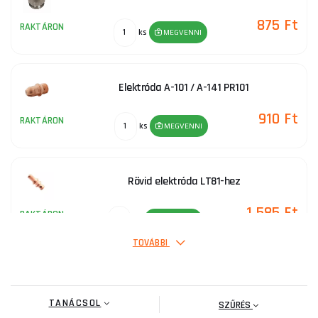
875 Ft
RAKTÁRON
ks
MEGVENNI
Elektróda A-101 / A-141 PR101
910 Ft
RAKTÁRON
ks
MEGVENNI
Rövid elektróda LT81-hez
1 585 Ft
RAKTÁRON
ks
MEGVENNI
TOVÁBBI
Fúvóka 1,4 mm, A-101 / A-141 (TF-141) számára
TANÁCSOL
910 Ft
SZŰRÉS
RAKTÁRON
ks
MEGVENNI