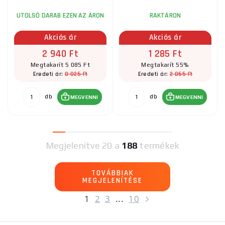
UTOLSÓ DARAB EZEN AZ ÁRON
RAKTÁRON
Akciós ár
Akciós ár
2 940 Ft
1 285 Ft
Megtakarít 5 085 Ft
Megtakarít 55%
8 025 Ft
2 865 Ft
Eredeti ár:
Eredeti ár:
db
db
MEGVENNI
MEGVENNI
Megjelenítve
20 a
188
termékek
TOVÁBBIAK
MEGJELENÍTÉSE
1
2
3
...
10