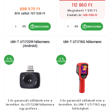
112 860 Ft
898 575 Ft
Megtakarít 7 935 Ft
ÁFA nélkül 707 539 Ft
120 795 Ft
Eredeti ár:
db
db
MEGVENNI
MEGVENNI
UNI-T UTi722M hőkamera
UNI-T UTi716S hőkamera
(Android)
-5 %
-3 %
KEDVEZMÉNY
KEDVEZMÉNY
3 év garanciát vállalunk erre a
3 év garanciát vállalunk erre a
termékre. Az UTi722M hőkamera
termékre. Az UNI-T UTi716S egy
egy profess ...
költséghat ...