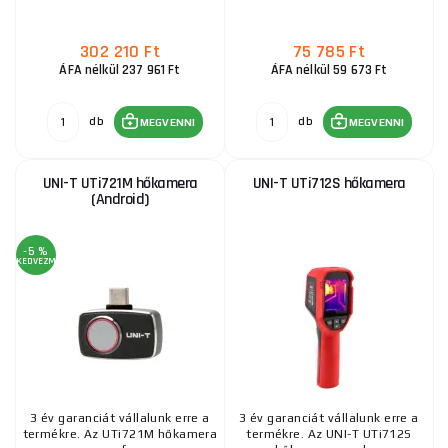
302 210 Ft
75 785 Ft
ÁFA nélkül 237 961 Ft
ÁFA nélkül 59 673 Ft
db
db
MEGVENNI
MEGVENNI
UNI-T UTi721M hőkamera
UNI-T UTi712S hőkamera
(Android)
-5 %
KEDVEZMÉNY
3 év garanciát vállalunk erre a
3 év garanciát vállalunk erre a
termékre. Az UTi721M hőkamera
termékre. Az UNI-T UTi712S