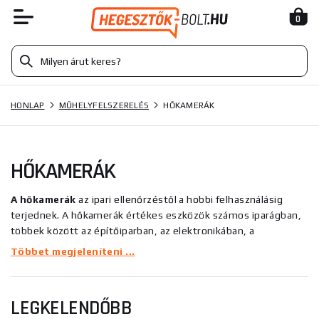
0
HONLAP
MŰHELYFELSZERELÉS
HŐKAMERÁK
HŐKAMERÁK
A hőkamerák
az ipari ellenőrzéstől a hobbi felhasználásig
terjednek. A hőkamerák értékes eszközök számos iparágban,
többek között az építőiparban, az elektronikában, a
mechanikában és sok más területen.
Többet megjeleníteni ...
Hordozhatóság és rugalmasság:
LEGKELENDŐBB
Az olyan hőkamerák, mint
a Seek Thermal Compact,