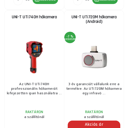
UNI-T UTi740H hőkamera
UNI-T UTi720M hőkamera
(Android)
-7 %
KEDVEZMÉNY
Az UNI-T UTi740H
3 év garanciát vállalunk erre a
professzionális hőkamerát
termékre. Az UTi720M hőkamera
kifejezetten ipari használatra ...
egy infravö ...
RAKTÁRON
RAKTÁRON
a szállítónál
a szállítónál
Akciós ár