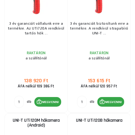
3 év garanciát vállalunk erre a
3 év garanciát biztosítunk erre a
termékre. Az UTi720A rendkívül
termékre. A rendkívül strapabíró
tartós hők ...
UNI-T ...
RAKTÁRON
RAKTÁRON
a szállítónál
a szállítónál
138 920 Ft
153 615 Ft
ÁFA nélkül 109 386 Ft
ÁFA nélkül 120 957 Ft
db
db
MEGVENNI
MEGVENNI
UNI-T UTi120M hőkamera
UNI-T UTi120B hőkamera
(Android)