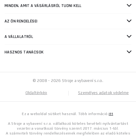
MINDEN, AMIT A VÁSÁRLÁSRÓL TUDNI KELL
AZ ÖN RENDELÉSEI
A VÁLLALATRÓL
HASZNOS TANÁCSOK
© 2008 - 2026 Stroje a vybavení s.r.o.
Oldaltérkép
Személyes adatok védelme
Ez a weboldal sütiket használ. Több információ
itt
.
A Stroje a vybavení s.r.o. vállalkozó köteles bevételi nyilvántartást
vezetni a vonatkozó törvény szerint 2017. március 1-től.
A számviteli törvény rendelkezéseinek megfelelően az eladó köteles