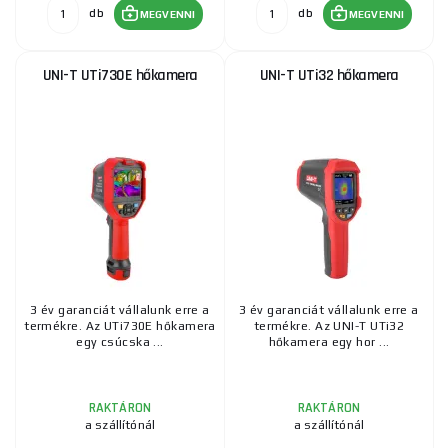
db
db
zseblámpa, az állványra szerelés lehetősége és a
MEGVENNI
MEGVENNI
nagy akkumulátorkapacitás tovább növelik
praktikumukat és sokoldalú felhasználásukat.
UNI-T UTi730E hőkamera
UNI-T UTi32 hőkamera
Összességében a hőkamera-kategória fejlett és rendkívül
funkcionális eszközöket kínál a pontos és megbízható
hőmérsékletméréseket igénylő alkalmazások széles
skálájához. Ezek a kamerák pótolhatatlan segítői profik és
amatőrök számára, akik részletes és megbízható
hőinformációt szeretnének szerezni az általuk használt
tárgyakról és anyagokról.
3 év garanciát vállalunk erre a
3 év garanciát vállalunk erre a
termékre. Az UTi730E hőkamera
termékre. Az UNI-T UTi32
egy csúcska ...
hőkamera egy hor ...
RAKTÁRON
RAKTÁRON
a szállítónál
a szállítónál