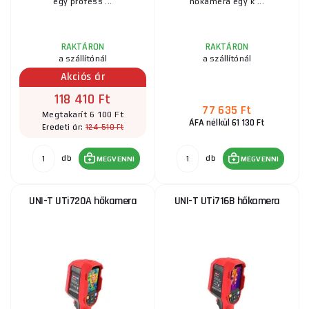
egy profess ...
hőkamera egy k ...
RAKTÁRON
RAKTÁRON
a szállítónál
a szállítónál
Akciós ár
118 410 Ft
77 635 Ft
Megtakarít 6 100 Ft
ÁFA nélkül 61 130 Ft
124 510 Ft
Eredeti ár:
db
db
MEGVENNI
MEGVENNI
UNI-T UTi720A hőkamera
UNI-T UTi716B hőkamera