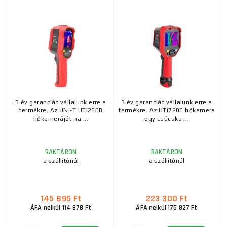
Széles körű felhasználás:
A hőkamerák ideálisak különféle műszaki eszközök,
például elektromos rendszerek, gépek,
építőanyagok és sok más
probléma észlelésére és
diagnosztizálására
. Segítségükkel felderíthetők a
szabad szemmel nem látható rejtett problémák, így
a karbantartás és a megelőzés felbecsülhetetlen
3 év garanciát vállalunk erre a
3 év garanciát vállalunk erre a
eszköze.
termékre. Az UNI-T UTi260B
termékre. Az UTi720E hőkamera
hőkameráját na ...
egy csúcska ...
Technológia és specifikációk:
RAKTÁRON
RAKTÁRON
A hőkamerák, mint például
az UNI-T UTi85A
kiváló
a szállítónál
a szállítónál
képminőséget
és széles hőmérsékletméréseket
kínálnak pontos felbontás mellett. Robusztus
felépítésűek, nagy ellenálló képességgel bírnak a
145 895 Ft
223 300 Ft
külső hatásokkal szemben, ami alkalmassá teszi
ÁFA nélkül 114 878 Ft
ÁFA nélkül 175 827 Ft
őket igényes körülmények közötti használatra.
Emellett az olyan funkciók, mint az integrált LED-es