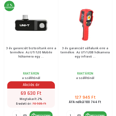
-2 %
KEDVEZMÉNY
3 év garanciát biztosítunk erre a
3 év garanciát vállalunk erre a
termékre. Az UTi120 Mobile
termékre. Az UTi120B hőkamera
hőkamera egy ...
egy infravö ...
RAKTÁRON
RAKTÁRON
a szállítónál
a szállítónál
Akciós ár
69 630 Ft
127 945 Ft
Megtakarít 2%
ÁFA nélkül 100 744 Ft
70 985 Ft
Eredeti ár:
db
db
MEGVENNI
MEGVENNI