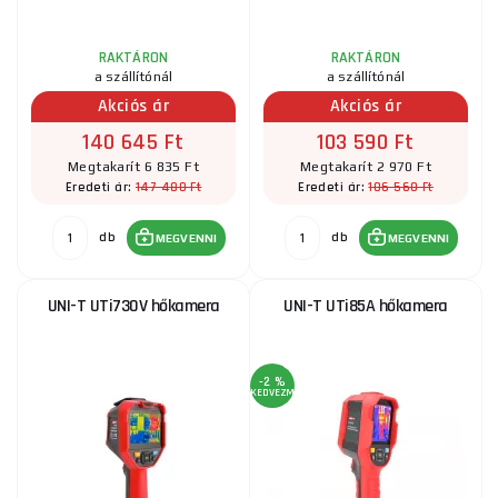
RAKTÁRON
RAKTÁRON
a szállítónál
a szállítónál
Akciós ár
Akciós ár
140 645 Ft
103 590 Ft
Megtakarít 6 835 Ft
Megtakarít 2 970 Ft
147 480 Ft
106 560 Ft
Eredeti ár:
Eredeti ár:
db
db
MEGVENNI
MEGVENNI
UNI-T UTi730V hőkamera
UNI-T UTi85A hőkamera
-2 %
KEDVEZMÉNY