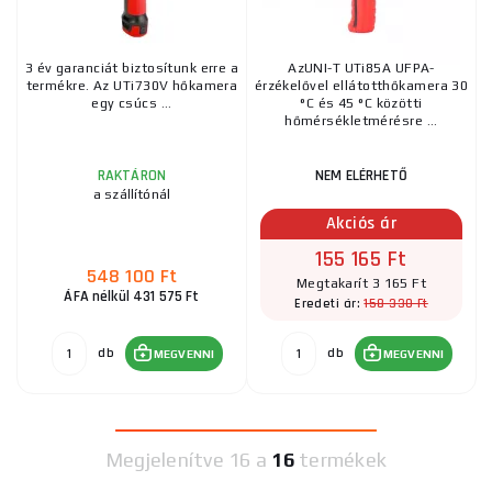
3 év garanciát biztosítunk erre a
AzUNI-T UTi85A UFPA-
termékre. Az UTi730V hőkamera
érzékelővel ellátotthőkamera 30
egy csúcs ...
°C és 45 °C közötti
hőmérsékletmérésre ...
RAKTÁRON
NEM ELÉRHETŐ
a szállítónál
Akciós ár
155 165 Ft
548 100 Ft
Megtakarít 3 165 Ft
ÁFA nélkül 431 575 Ft
158 330 Ft
Eredeti ár:
db
db
MEGVENNI
MEGVENNI
Megjelenítve
16 a
16
termékek