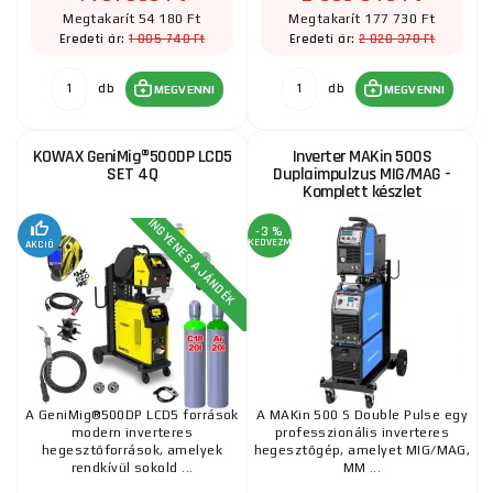
Megtakarít 54 180 Ft
Megtakarít 177 730 Ft
1 805 740 Ft
2 828 370 Ft
Eredeti ár:
Eredeti ár:
db
db
MEGVENNI
MEGVENNI
KOWAX GeniMig®500DP LCD5
Inverter MAKin 500S
SET 4Q
Duplaimpulzus MIG/MAG -
Komplett készlet
INGYENES AJÁNDÉK
-3 %
KEDVEZMÉNY
AKCIÓ
A GeniMig®500DP LCD5 források
A MAKin 500 S Double Pulse egy
modern inverteres
professzionális inverteres
hegesztőforrások, amelyek
hegesztőgép, amelyet MIG/MAG,
rendkívül sokold ...
MM ...