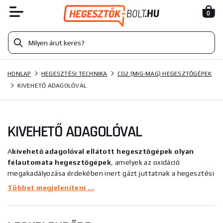
0
HONLAP
HEGESZTÉSI TECHNIKA
CO2 (MIG-MAG) HEGESZTŐGÉPEK
KIVEHETŐ ADAGOLÓVAL
KIVEHETŐ ADAGOLÓVAL
A
kivehető adagolóval ellátott hegesztőgépek
olyan
félautomata hegesztőgépek
, amelyek az oxidáció
megakadályozása érdekében inert gázt juttatnak a hegesztési
területre
.
Ezek a félautomata hegesztőgépek egy kivehető
Többet megjeleníteni ...
hegesztőhuzal adagolóval vannak felszerelve, amely változó
sebességgel adagolja a huzalt az olvadt hegesztési varratba.
Ezek a hegesztők a hegesztendő anyagtól függően többféle