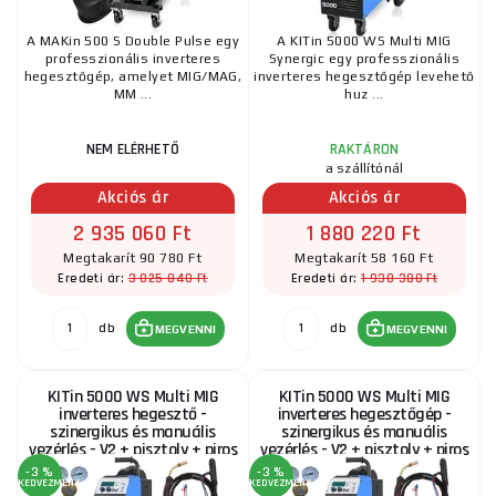
A MAKin 500 S Double Pulse egy
A KITin 5000 WS Multi MIG
professzionális inverteres
Synergic egy professzionális
hegesztőgép, amelyet MIG/MAG,
inverteres hegesztőgép levehető
MM ...
huz ...
NEM ELÉRHETŐ
RAKTÁRON
a szállítónál
Akciós ár
Akciós ár
2 935 060 Ft
1 880 220 Ft
Megtakarít 90 780 Ft
Megtakarít 58 160 Ft
3 025 840 Ft
1 938 380 Ft
Eredeti ár:
Eredeti ár:
db
db
MEGVENNI
MEGVENNI
KITin 5000 WS Multi MIG
KITin 5000 WS Multi MIG
inverteres hegesztő -
inverteres hegesztőgép -
szinergikus és manuális
szinergikus és manuális
vezérlés - V2 + pisztoly + piros
vezérlés - V2 + pisztoly + piros
szelep
szelep + sisak
-3 %
-3 %
KEDVEZMÉNY
KEDVEZMÉNY