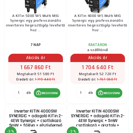
A KITin 5000 WS Multi MIG
A KITin 4000 WS Multi MIG
Synergic egy professzionális
Synergic egy professzionális
inverteres hegesztőgép levehető
inverteres hegesztőgép levehető
huz ...
huz ...
7 NAP
RAKTÁRON
a szállítónál
Akciós ár
Akciós ár
1 667 860 Ft
1 704 640 Ft
Megtakarít 51 580 Ft
Megtakarít 52 720 Ft
1 719 440 Ft
1 757 360 Ft
Eredeti ár:
Eredeti ár:
db
db
MEGVENNI
MEGVENNI
Inverter KITIN 4000SW
Inverter KITIN 4000SW
SYNERGIC + adagoló KITin 2-
SYNERGIC + adagoló KITin 2-
4EW Synergic + csatlakozó
4EW Synergic + 5mW
5mW + fáklya + elszívóernyő
csatlakozó + pisztoly +
burkolat + visszacsapó...
-3 %
-3 %