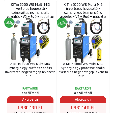
KITin 5000 WS Multi MIG
KITin 5000 WS Multi MIG
inverteres hegesztő -
inverteres hegesztő -
szinergikus és manuális
szinergikus és manuális
vezérlés - V2 + Égő + reduktor
vezérlés - V2 + Égő + reduktor
szelep + maszk +...
+ maszk + CO2...
-3 %
-3 %
KEDVEZMÉNY
KEDVEZMÉNY
A KITin 5000 WS Multi MIG
A KITin 5000 WS Multi MIG
Synergic egy professzionális
Synergic egy professzionális
inverteres hegesztőgép levehető
inverteres hegesztőgép levehető
huz ...
huz ...
RAKTÁRON
RAKTÁRON
a szállítónál
a szállítónál
Akciós ár
Akciós ár
1 930 130 Ft
1 931 140 Ft