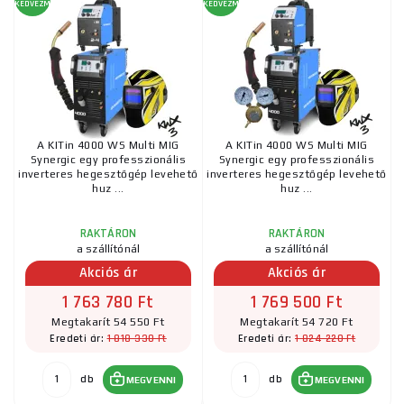
KEDVEZMÉNY
KEDVEZMÉNY
A KITin 4000 WS Multi MIG
A KITin 4000 WS Multi MIG
Synergic egy professzionális
Synergic egy professzionális
inverteres hegesztőgép levehető
inverteres hegesztőgép levehető
huz ...
huz ...
RAKTÁRON
RAKTÁRON
a szállítónál
a szállítónál
Akciós ár
Akciós ár
1 763 780 Ft
1 769 500 Ft
Megtakarít 54 550 Ft
Megtakarít 54 720 Ft
1 818 330 Ft
1 824 220 Ft
Eredeti ár:
Eredeti ár:
db
db
MEGVENNI
MEGVENNI