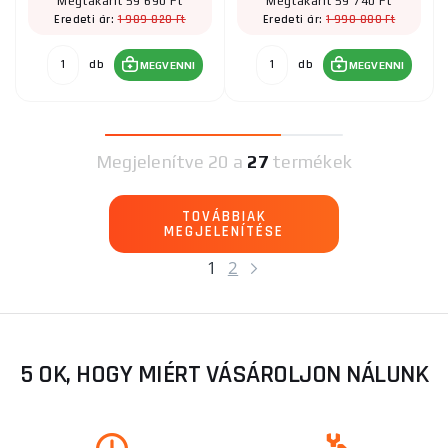
Megtakarít 59 690 Ft
Megtakarít 59 740 Ft
1 989 820 Ft
1 990 880 Ft
Eredeti ár:
Eredeti ár:
db
db
MEGVENNI
MEGVENNI
Megjelenítve
20 a
27
termékek
TOVÁBBIAK
MEGJELENÍTÉSE
1
2
5 OK, HOGY MIÉRT VÁSÁROLJON NÁLUNK