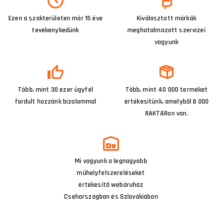
Ezen a szakterületen már 15 éve
Kiválasztott márkák
tevékenykedünk
meghatalmazott szervizei
vagyunk
Több, mint 30 ezer ügyfél
Több, mint 40 000 terméket
fordult hozzánk bizalommal
értékesítünk, amelyből 8 000
RAKTÁRon van.
Mi vagyunk a legnagyobb
műhelyfelszereléseket
értékesítő webáruház
Csehországban és Szlovákiában