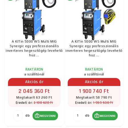
A KITin 5000 WS Multi MIG
A KITin 5000 WS Multi MIG
Synergic egy professzionális
Synergic egy professzionális
inverteres hegesztőgép levehető
inverteres hegesztőgép levehető
huz ...
huz ...
RAKTÁRON
RAKTÁRON
a szállítónál
a szállítónál
Akciós ár
Akciós ár
2 045 360 Ft
1 900 740 Ft
Megtakarít 63 260 Ft
Megtakarít 58 790 Ft
2 108 620 Ft
1 959 530 Ft
Eredeti ár:
Eredeti ár:
db
db
MEGVENNI
MEGVENNI