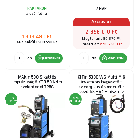
RAKTÁRON
7 NAP
a szállítónál
Akciós ár
2 896 010 Ft
1 909 480 Ft
Megtakarít 89 570 Ft
ÁFA nélkül 1 503 530 Ft
2 985 580 Ft
Eredeti ár:
db
db
MEGVENNI
MEGVENNI
MAKin 500 S kettős
KITin 5000 WS Multi MIG
impulzuségő KTB 501/4m
inverteres hegesztő -
szelepfedél 725S
szinergikus és manuális
vezérlés - V2 + pisztoly
-3 %
-3 %
KEDVEZMÉNY
KEDVEZMÉNY