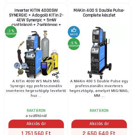
Inverter KITIN 4000SW
MAKin 400 S Double Pulse-
SYNERGIC + Adagoló KITin 2-
Complete készlet
4EW Synergic + 5mW
csatlakozó + Zseblámpa +
Fedél + jobb szelep + Tele...
-3 %
KEDVEZMÉNY
AKCIÓ
-6 %
KEDVEZMÉNY
A KITin 4000 WS Multi MIG
A MAKin 400 S Double Pulse egy
Synergic egy professzionális
professzionális inverteres
inverteres hegesztőgép levehető
hegesztőgép, amelyet MIG/MAG,
huz ...
MM ...
RAKTÁRON
RAKTÁRON
a szállítónál
Akciós ár
Akciós ár
1 751 560 Ft
2 650 640 Ft