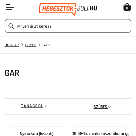
0
HONLAP
EGYÉB
GAR
GAR
TANÁCSOL
SZŰRÉS
Nyírócsap (kisebb)
OS 58-hoz való köszörűkorong,