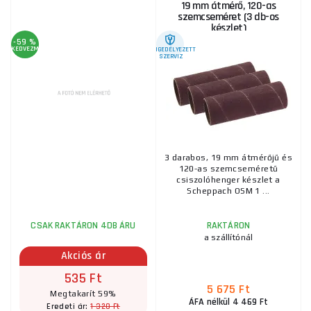
19 mm átmérő, 120-as
szemcseméret (3 db-os
készlet)
-59 %
KEDVEZMÉNY
ENGEDÉLYEZETT
SZERVIZ
3 darabos, 19 mm átmérőjű és
120-as szemcseméretű
csiszolóhenger készlet a
Scheppach OSM 1 ...
CSAK RAKTÁRON 4DB ÁRU
RAKTÁRON
a szállítónál
Akciós ár
535 Ft
5 675 Ft
Megtakarít 59%
ÁFA nélkül 4 469 Ft
1 320 Ft
Eredeti ár: