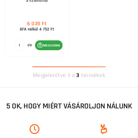
a szállítónál
6 035 Ft
ÁFA nélkül 4 752 Ft
db
MEGVENNI
Megjelenítve
3 a
3
termékek
5 OK, HOGY MIÉRT VÁSÁROLJON NÁLUNK