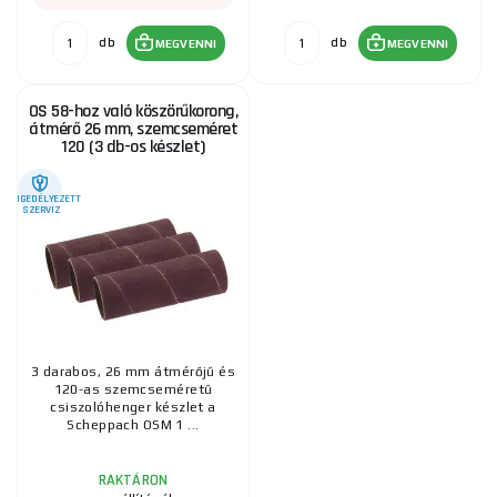
db
db
MEGVENNI
MEGVENNI
OS 58-hoz való köszörűkorong,
átmérő 26 mm, szemcseméret
120 (3 db-os készlet)
ENGEDÉLYEZETT
SZERVIZ
3 darabos, 26 mm átmérőjű és
120-as szemcseméretű
csiszolóhenger készlet a
Scheppach OSM 1 ...
RAKTÁRON