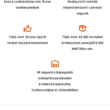
Ezen a szakterületen már 15 éve
Kiválasztott márkák
tevékenykedünk
meghatalmazott szervizei
vagyunk
Több, mint 30 ezer ügyfél
Több, mint 40 000 terméket
fordult hozzánk bizalommal
értékesítünk, amelyből 8 000
RAKTÁRon van.
Mi vagyunk a legnagyobb
műhelyfelszereléseket
értékesítő webáruház
Csehországban és Szlovákiában