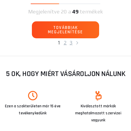
Megjelenítve
20 a
49
termékek
TOVÁBBIAK
MEGJELENÍTÉSE
1
2
3
5 OK, HOGY MIÉRT VÁSÁROLJON NÁLUNK
Ezen a szakterületen már 15 éve
Kiválasztott márkák
tevékenykedünk
meghatalmazott szervizei
vagyunk