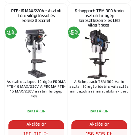
117 790 Ft
RAKTÁRON
a szállítónál
PTB-16 MAX/230V - Asztali
Scheppach TBM 300 Vario
ks
MEGVENNI
fúró világítással és
asztali fúrógép
keresztlézerrel
keresztlézerrel és LED
világítással
-3 %
-12 %
Padfúró E-1516B/230 Proma
KEDVEZMÉNY
KEDVEZMÉNY
224 155 Ft
RAKTÁRON
a szállítónál
ks
MEGVENNI
PTB-16 MAX/230V - Asztali fúró világítással és
keresztlézerrel
Asztali oszlopos fúrógép PROMA
A Scheppach TBM 300 Vario
160 310 Ft
PTB-16 MAX/230V A PROMA PTB-
asztali fúrógép ideális választás
RAKTÁRON
ks
MEGVENNI
16 MAX/230V asztali fúrógép
mindazok számára, akiknek prec
egy ...
...
Scheppach TBM 250 Vario asztali fúrógép
RAKTÁRON
RAKTÁRON
keresztlézerrel
Akciós ár
Akciós ár
129 920 Ft
RAKTÁRON
a szállítónál
ks
MEGVENNI
160 310 Ft
156 535 Ft