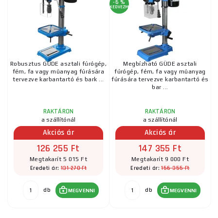
-6 %
KEDVEZMÉNY
Robusztus GÜDE asztali fúrógép,
Megbízható GÜDE asztali
fém, fa vagy műanyag fúrására
fúrógép, fém, fa vagy műanyag
tervezve karbantartó és bark ...
fúrására tervezve karbantartó és
bar ...
RAKTÁRON
RAKTÁRON
a szállítónál
a szállítónál
Akciós ár
Akciós ár
126 255 Ft
147 355 Ft
Megtakarít 5 015 Ft
Megtakarít 9 000 Ft
131 270 Ft
156 355 Ft
Eredeti ár:
Eredeti ár:
db
db
MEGVENNI
MEGVENNI