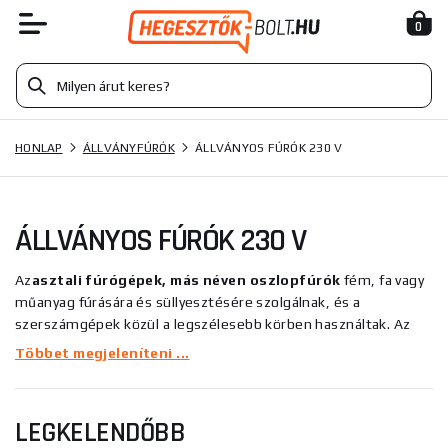
0
HONLAP
ÁLLVÁNYFÚRÓK
ÁLLVÁNYOS FÚRÓK 230 V
ÁLLVÁNYOS FÚRÓK 230 V
Az
asztali fúrógépek, más néven oszlopfúrók
fém, fa vagy
műanyag fúrására és süllyesztésére szolgálnak, és a
szerszámgépek közül a legszélesebb körben használtak. Az
állványos és asztali fúrógépek garázsokban, kézműves és
Többet megjeleníteni ...
karbantartó műhelyekben, valamint a legigényesebb munkák
során is használhatók. A asztali fúrógépeket kiváló minőség,
tartós kivitel, nagy stabilitás, fúrási pontosság és sokoldalúság
LEGKELENDŐBB
jellemzi. E fúrógépek munkapadja 360°-ig forgatható, és az