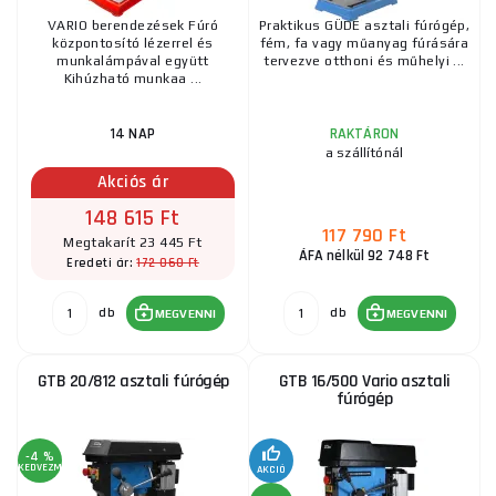
VARIO berendezések Fúró
Praktikus GÜDE asztali fúrógép,
központosító lézerrel és
fém, fa vagy műanyag fúrására
munkalámpával együtt
tervezve otthoni és műhelyi ...
Kihúzható munkaa ...
14 NAP
RAKTÁRON
a szállítónál
Akciós ár
148 615 Ft
117 790 Ft
Megtakarít 23 445 Ft
ÁFA nélkül 92 748 Ft
172 060 Ft
Eredeti ár:
db
db
MEGVENNI
MEGVENNI
GTB 20/812 asztali fúrógép
GTB 16/500 Vario asztali
fúrógép
-4 %
KEDVEZMÉNY
AKCIÓ