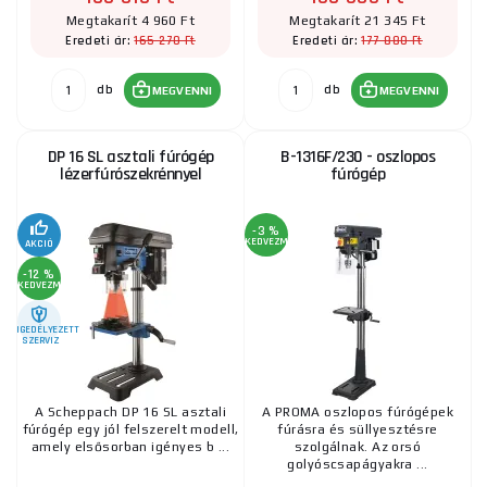
Megtakarít 4 960 Ft
Megtakarít 21 345 Ft
165 270 Ft
177 880 Ft
Eredeti ár:
Eredeti ár:
db
db
MEGVENNI
MEGVENNI
DP 16 SL asztali fúrógép
B-1316F/230 - oszlopos
lézerfúrószekrénnyel
fúrógép
-3 %
KEDVEZMÉNY
AKCIÓ
-12 %
KEDVEZMÉNY
ENGEDÉLYEZETT
SZERVIZ
A Scheppach DP 16 SL asztali
A PROMA oszlopos fúrógépek
fúrógép egy jól felszerelt modell,
fúrásra és süllyesztésre
amely elsősorban igényes b ...
szolgálnak. Az orsó
golyóscsapágyakra ...