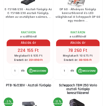
E-1516B/230 - Asztali fúrógép Az
DP 60 - Állványos fúrógép
E-1516B/230 asztali fúrógép,
keresztlézerrel és LED
ebben az osztályban számos, ...
világítással A Scheppach DP 60
egy modern ...
RAKTÁRON
RAKTÁRON
a szállítónál
a szállítónál
Akciós ár
Akciós ár
224 155 Ft
78 260 Ft
Megtakarít 6 935 Ft
Megtakarít 10 675 Ft
231 090 Ft
88 935 Ft
Eredeti ár:
Eredeti ár:
db
db
MEGVENNI
MEGVENNI
PTB-16/230V - Asztali fúrógép
Scheppach TBM 250 Vario
asztali fúrógép
keresztlézerrel
-3 %
-12 %
KEDVEZMÉNY
KEDVEZMÉNY