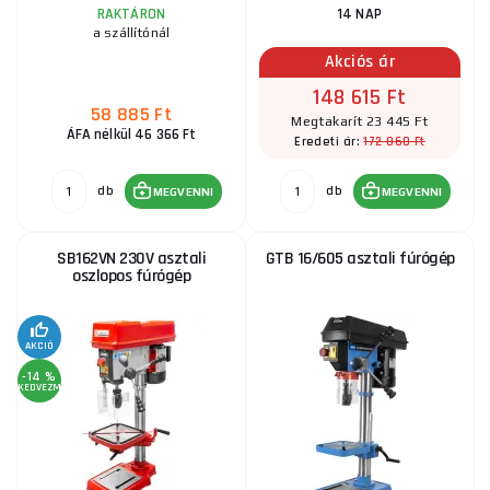
RAKTÁRON
14 NAP
a szállítónál
Akciós ár
148 615 Ft
58 885 Ft
Megtakarít 23 445 Ft
ÁFA nélkül 46 366 Ft
172 060 Ft
Eredeti ár:
db
db
MEGVENNI
MEGVENNI
SB162VN 230V asztali
GTB 16/605 asztali fúrógép
oszlopos fúrógép
AKCIÓ
-14 %
KEDVEZMÉNY