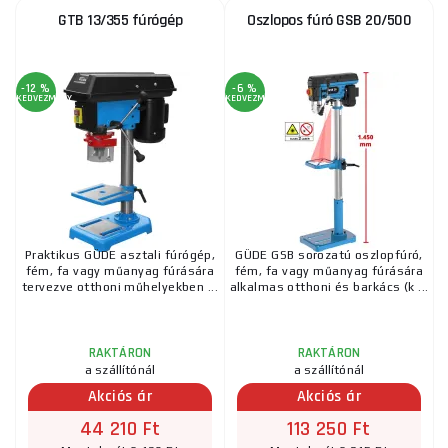
GTB 13/355 fúrógép
Oszlopos fúró GSB 20/500
-12 %
-6 %
KEDVEZMÉNY
KEDVEZMÉNY
Praktikus GÜDE asztali fúrógép,
GÜDE GSB sorozatú oszlopfúró,
fém, fa vagy műanyag fúrására
fém, fa vagy műanyag fúrására
tervezve otthoni műhelyekben ...
alkalmas otthoni és barkács (k ...
RAKTÁRON
RAKTÁRON
a szállítónál
a szállítónál
Akciós ár
Akciós ár
44 210 Ft
113 250 Ft