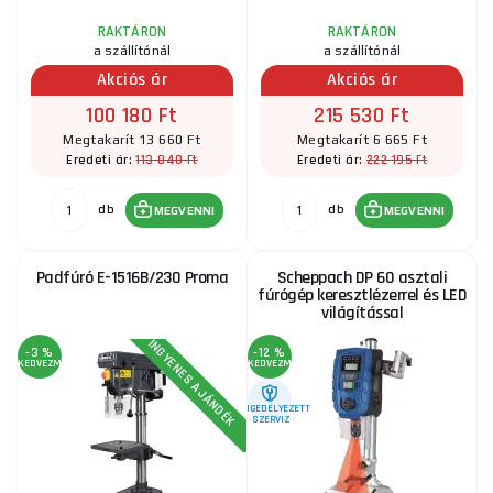
RAKTÁRON
RAKTÁRON
a szállítónál
a szállítónál
Akciós ár
Akciós ár
100 180 Ft
215 530 Ft
Megtakarít 13 660 Ft
Megtakarít 6 665 Ft
113 840 Ft
222 195 Ft
Eredeti ár:
Eredeti ár:
db
db
MEGVENNI
MEGVENNI
Padfúró E-1516B/230 Proma
Scheppach DP 60 asztali
fúrógép keresztlézerrel és LED
világítással
INGYENES AJÁNDÉK
-3 %
-12 %
KEDVEZMÉNY
KEDVEZMÉNY
ENGEDÉLYEZETT
SZERVIZ