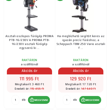
Asztali oszlopos fúrógép PROMA
Ha megbízható segítőt keres az
PTB-16/230V A PROMA PTB-
igazán precíz fúráshoz, a
16/230V asztali fúrógép
Scheppach TBM 250 Vario asztali
egyszerű ki ...
f ...
RAKTÁRON
RAKTÁRON
a szállítónál
a szállítónál
Akciós ár
Akciós ár
111 995 Ft
129 920 Ft
Megtakarít 3 460 Ft
Megtakarít 17 720 Ft
115 455 Ft
147 640 Ft
Eredeti ár:
Eredeti ár:
db
db
MEGVENNI
MEGVENNI