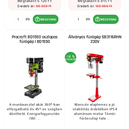
Megtakarít 6 120 Ft
Megtakarít 6 815 Ft
50 330 Ft
120 065 Ft
Eredeti ár:
Eredeti ár:
db
db
MEGVENNI
MEGVENNI
Procraft BD1550 oszlopos
Állványos fúrógép SB3116RHN
fúrógép | BD1550
230V
-14 %
KEDVEZMÉNY
A munkaasztal akár 360°-ban
Masszív alaplemez a jó
elforgatható és 45°-os szögben
stabilitás érdekében IP54
dönthető. Energiafogyasztás
alumínium motor Tömör
(W) ...
fúróoszlop tala ...