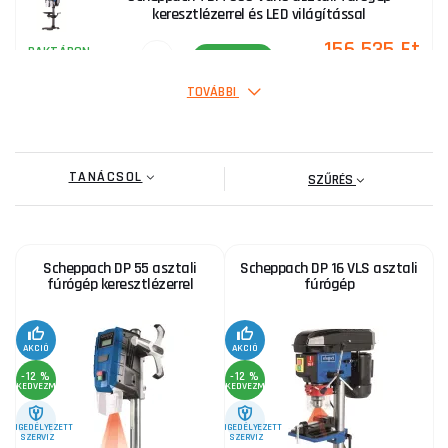
keresztlézerrel és LED világítással
156 535 Ft
RAKTÁRON
ks
MEGVENNI
TOVÁBBI
Fúróasztal GTB 16/550 LASER
TANÁCSOL
61 895 Ft
SZŰRÉS
RAKTÁRON
a szállítónál
ks
MEGVENNI
Scheppach DP 55 asztali
Scheppach DP 16 VLS asztali
Procraft BD1550 oszlopos fúrógép | BD1550
fúrógép keresztlézerrel
fúrógép
58 885 Ft
RAKTÁRON
a szállítónál
ks
MEGVENNI
AKCIÓ
AKCIÓ
-12 %
-12 %
KEDVEZMÉNY
KEDVEZMÉNY
SB 3116RMN fúrógép 230V
ENGEDÉLYEZETT
ENGEDÉLYEZETT
SZERVIZ
SZERVIZ
134 725 Ft