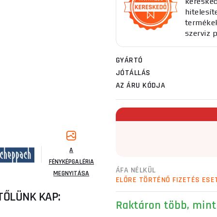
keresked
hitelesí
termékekh
szerviz 
GYÁRTÓ
JÓTÁLLÁS
AZ ÁRU KÓDJA
A
FÉNYKÉPGALÉRIA
ÁFA NÉLKÜL
MEGNYITÁSA
ELŐRE TÖRTÉNŐ FIZETÉS ESE
TŐLÜNK KAP:
Raktáron
több, mint