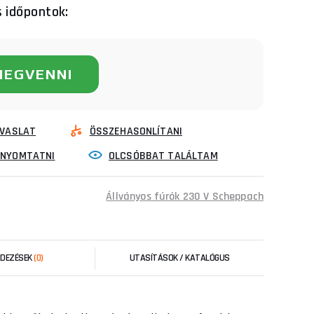
s időpontok:
MEGVENNI
VASLAT
ÖSSZEHASONLÍTANI
INYOMTATNI
OLCSÓBBAT TALÁLTAM
Állványos fúrók 230 V Scheppach
RDEZÉSEK
(0)
UTASÍTÁSOK / KATALÓGUS