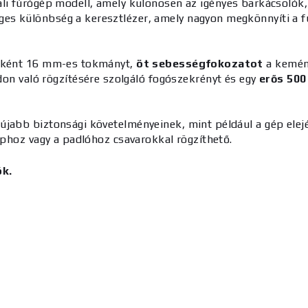
ztali fúrógép modell, amely különösen az igényes barkácsoló
es különbség a keresztlézer, amely nagyon megkönnyíti a 
égként 16 mm-es tokmányt,
öt sebességfokozatot
a kemén
 való rögzítésére szolgáló fogószekrényt és egy
erős 50
újabb biztonsági követelményeinek, mint például a gép elejé
aphoz vagy a padlóhoz csavarokkal rögzíthető.
ók.