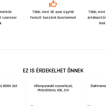
 márkák
Több, mint 30 ezer ügyfél
Több, mint
 szervizei
fordult hozzánk bizalommal
értékesítü
k
RAK
EZ IS ÉRDEKELHET ÖNNEK
bú BORA 3x3
Villanyszerelő csavarhúzó,
Elektromo
PH2x100mm, VDE, CrV