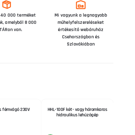
 40 000 terméket
Mi vagyunk a legnagyobb
nk, amelyből 8 000
műhelyfelszereléseket
TÁRon van.
értékesítő webáruház
Csehországban és
Szlovákiában
s fémvágó 230V
HHL-100F két- vagy háromkaros
SU-75 
hidraulikus lehúzógép