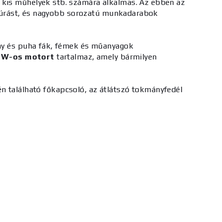
k, kis műhelyek stb. számára alkalmas. Az ebben az
fúrást, és nagyobb sorozatú munkadarabok
y és puha fák, fémek és műanyagok
0 W-os motort
tartalmaz, amely bármilyen
n található főkapcsoló, az átlátszó tokmányfedél