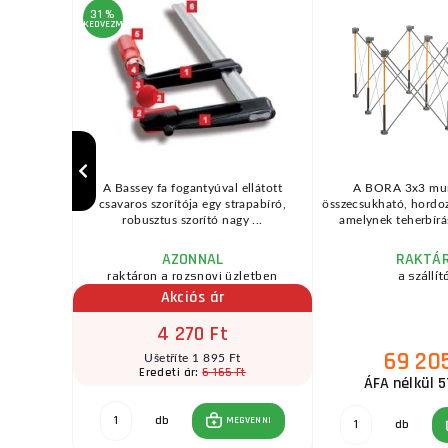
31 %
KEDVEZMÉNY
szaki
A Bassey fa fogantyúval ellátott
A BORA 3x3 mu
ége: 75 mm
csavaros szorítója egy strapabíró,
összecsukható, hord
ax. n ...
robusztus szorító nagy ...
amelynek teherbírás
AZONNAL
RAKTÁ
zletben
raktáron a rozsnovi üzletben
a szállít
Akciós ár
4 270 Ft
69 20
Ušetříte 1 895 Ft
Ft
6 165 Ft
Eredeti ár:
ÁFA nélkül 5
db
GVENNI
MEGVENNI
db