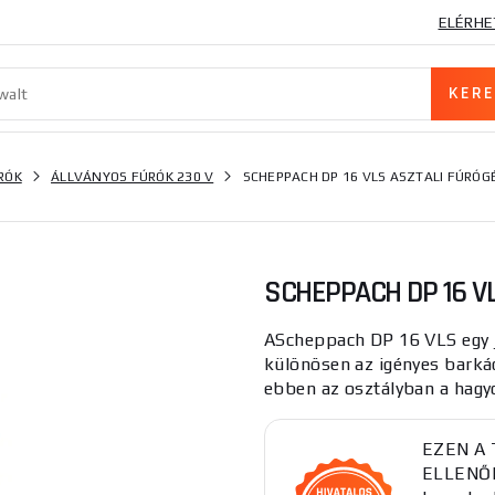
ELÉRHE
RÓK
ÁLLVÁNYOS FÚRÓK 230 V
SCHEPPACH DP 16 VLS ASZTALI FÚRÓG
SCHEPPACH DP 16 V
AScheppach DP 16 VLS egy jó
különösen az igényes barká
ebben az osztályban a hagy
EZEN A
ELLENŐR