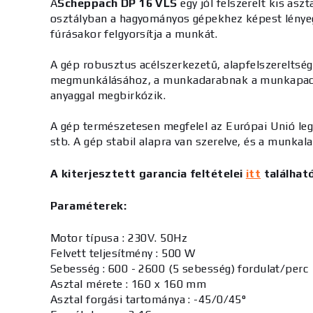
A
Scheppach DP 16 VLS
egy jól felszerelt kis as
osztályban a hagyományos gépekhez képest lényeg
fúrásakor felgyorsítja a munkát.
A gép robusztus acélszerkezetű, alapfelszerelts
megmunkálásához, a munkadarabnak a munkapadon
anyaggal megbirkózik.
A gép természetesen megfelel az Európai Unió leg
stb. A gép stabil alapra van szerelve, és a munkal
A kiterjesztett garancia feltételei
itt
találhat
Paraméterek:
Motor típusa : 230V. 50Hz
Felvett teljesítmény : 500 W
Sebesség : 600 - 2600 (5 sebesség) fordulat/perc
Asztal mérete : 160 x 160 mm
Asztal forgási tartománya : -45/0/45°