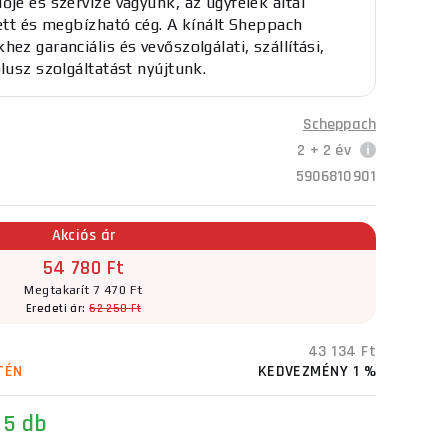
ője és szervize vagyunk, az ügyfelek által
tett és megbízható cég. A kínált Sheppach
ez garanciális és vevőszolgálati, szállítási,
plusz szolgáltatást nyújtunk.
Scheppach
2 + 2 év
5906810901
Akciós ár
54 780 Ft
Megtakarít 7 470 Ft
Eredeti ár:
62 250 Ft
43 134 Ft
TÉN
KEDVEZMÉNY 1 %
 5 db