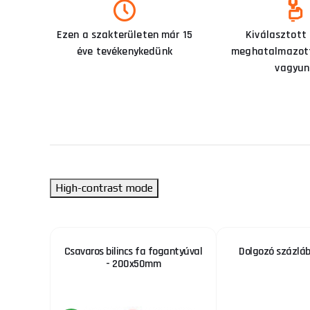
Ezen a szakterületen már 15
Kiválasztott
éve tevékenykedünk
meghatalmazott
vagyun
High-contrast mode
csáklya
Csavaros bilincs fa fogantyúval
Dolgozó százlá
- 200x50mm