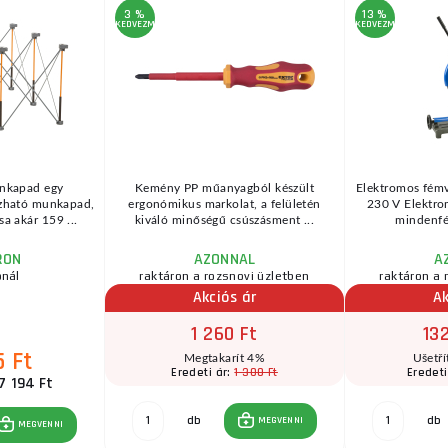
3 %
13 %
KEDVEZMÉNY
KEDVEZMÉNY
nkapad egy
Kemény PP műanyagból készült
Elektromos fém
ozható munkapad,
ergonómikus markolat, a felületén
230 V Elektro
a akár 159 ...
kiváló minőségű csúszásment ...
mindenfél
RON
AZONNAL
A
ónál
raktáron a rozsnovi üzletben
raktáron a 
Akciós ár
Ak
1 260 Ft
132
5 Ft
Megtakarít 4%
Ušetří
1 300 Ft
Eredeti ár:
Eredeti
7 194 Ft
db
db
MEGVENNI
MEGVENNI