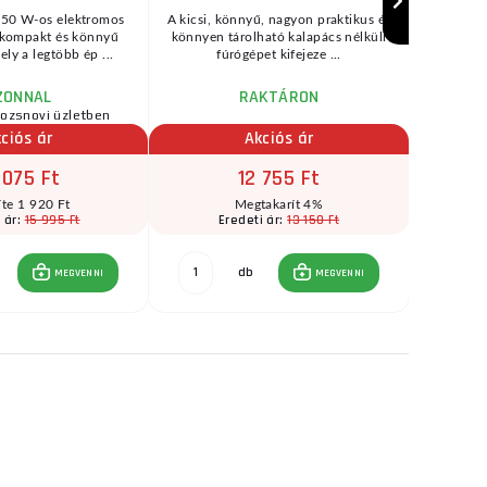
50 W-os elektromos
A kicsi, könnyű, nagyon praktikus és
Apneumati
 kompakt és könnyű
könnyen tárolható kalapács nélküli
fémek,
ly a legtöbb ép ...
fúrógépet kifejeze ...
terve
ZONNAL
RAKTÁRON
rozsnovi üzletben
ciós ár
Akciós ár
 075 Ft
12 755 Ft
íte 1 920 Ft
Megtakarít 4%
15 995 Ft
13 150 Ft
 ár:
Eredeti ár:
E
db
MEGVENNI
MEGVENNI