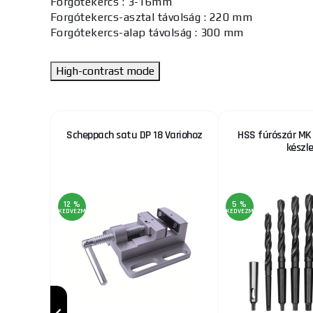
Forgótekercs : 3-16mm
Forgótekercs-asztal távolság : 220 mm
Forgótekercs-alap távolság : 300 mm
High-contrast mode
Plus 4
Scheppach satu DP 18 Variohoz
HSS fúrószár MK 
250mm
készl
12 %
5 %
KEDVEZMÉNY
KEDVEZMÉNY