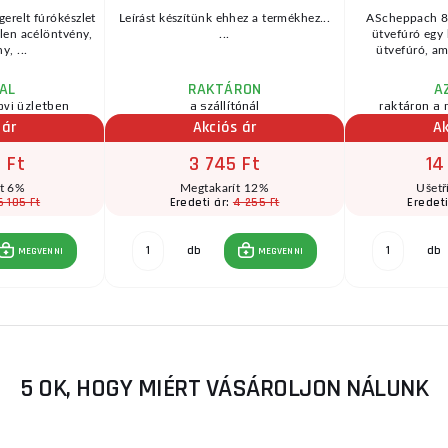
erelt fúrókészlet
Leírást készítünk ehhez a termékhez...
AScheppach 8
tlen acélöntvény,
...
ütvefúró egy
y, ...
ütvefúró, ame
AL
RAKTÁRON
A
ovi üzletben
a szállítónál
raktáron a 
 ár
Akciós ár
Ak
 Ft
3 745 Ft
14
ít 6%
Megtakarít 12%
Ušetř
5 105 Ft
4 255 Ft
Eredeti ár:
Eredeti
db
db
MEGVENNI
MEGVENNI
5 OK, HOGY MIÉRT VÁSÁROLJON NÁLUNK