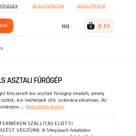
TŐSÉGEK
BEJELENTKEZNI
REGISZTRÁLNI
HU
0 Ft
0
ÉP
LS ASZTALI FÚRÓGÉP
l felszerelt kis asztali fúrógép modell, amely
csolók, kis műhelyek stb. számára alkalmas. Az
ományos ...
(Részletes leírás)
 TERMÉKEN SZÁLLÍTÁS ELŐTTI
ZÉST VÉGZÜNK. A Sheppach hivatalos