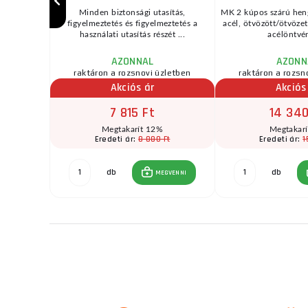
bemenettel
Minden biztonsági utasítás,
MK 2 kúpos szárú heng
orsabb
figyelmeztetés és figyelmeztetés a
acél, ötvözött/ötvöze
...
használati utasítás részét ...
acélöntvén
AZONNAL
AZONN
raktáron a rozsnovi üzletben
raktáron a rozsn
Akciós ár
Akciós
7 815 Ft
14 340
Megtakarít 12%
Megtakar
Ft
8 880 Ft
1
Eredeti ár:
Eredeti ár:
db
db
GVENNI
MEGVENNI