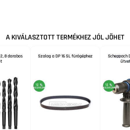
A KIVÁLASZTOTT TERMÉKHEZ JÓL JÖHET
2, 8 darabos
Szalag a DP 16 SL fúrógéphez
Scheppach 
et
ütve
12 %
12 %
KEDVEZMÉNY
KEDVEZMÉNY