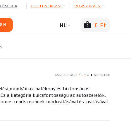
TŐSÉGEK
BEJELENTKEZNI
REGISZTRÁLNI
HU
0 Ft
0
K
Megjelenítve
1
-
1
a
1
termékek
elési munkáinak hatékony és biztonságos
 Ez a kategória kulcsfontosságú az autószerelők,
tromos rendszereinek módosításával és javításával