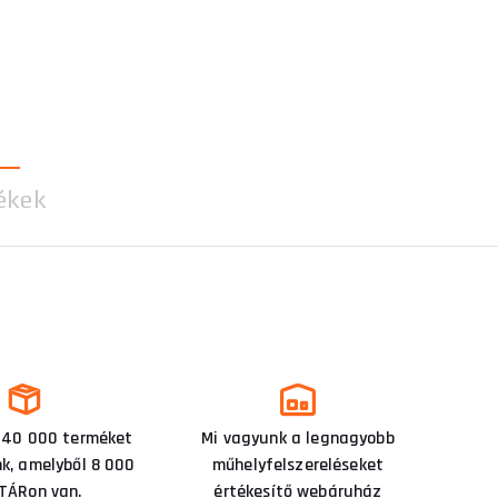
ékek
 40 000 terméket
Mi vagyunk a legnagyobb
nk, amelyből 8 000
műhelyfelszereléseket
TÁRon van.
értékesítő webáruház