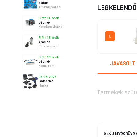
Zalán
Ebben a ka
LEGKELEND
Tiszaújváros
kábelek gy
megbízható
Előtt 14 órák
cégnév
választéká
Kerekegyháza
keresztmet
1.
Előtt 15 órák
András
Praktikus cs
Salkoveskút
Előtt 19 órák
Azoknak a 
cégnév
JAVASOLT
Komárom
csatlakozó
lehetővé t
05.08.2026
és alkalma
Gáborné
Harka
Termékek szűr
Tiszta tárol
Minden ter
amelyek me
legyen és 
GEKO Érvéghüvely