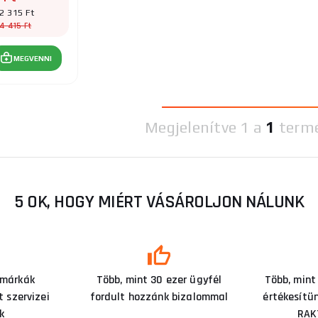
2 315 Ft
4 415 Ft
MEGVENNI
Megjelenítve
1 a
1
term
5 OK, HOGY MIÉRT VÁSÁROLJON NÁLUNK
 márkák
Több, mint 30 ezer ügyfél
Több, mint
 szervizei
fordult hozzánk bizalommal
értékesítü
k
RAK