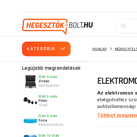
KATEGÓRIA
HONLAP
MŰHELYFEL
Legújabb megrendelések
ELEKTROM
Előtt 4 órák
Zoltán
Nyíregyháza
Az elektromos 
Előtt 6 órák
elvégzéséhez szü
Péter
Onga
autóvillamossági 
foglalkoznak.
Többet megjelení
Előtt 8 órák
Ilona
Balmazújváros
Különféle cs
Előtt 10 órák