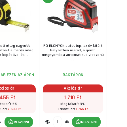
3 385 Ft
RAKTÁRON
 védi a műszer
ks
MEGVENNI
ggum ...
leti réteg nagyobb
FŐ ELŐNYÖK:autostop: az öv kitárt
iztosít a mérőszalag
helyzetben marad, a gomb
k kopásával és ...
megnyomása automatikus visszahú
...
AB EZEN AZ ÁRON
RAKTÁRON
kciós ár
Akciós ár
 455 Ft
1 710 Ft
takarít 5%
Megtakarít 3%
2 580 Ft
1 765 Ft
i ár:
Eredeti ár:
b
db
MEGVENNI
MEGVENNI