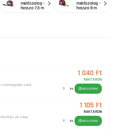
mérőszalag -
mérőszalag -
hossza 7,5 m
hossza 8 m
1 040 Ft
RAKTÁRON
i csomagolás-záró
ks
MEGVENNI
1 105 Ft
RAKTÁRON
iborítás-2x stop
ks
MEGVENNI