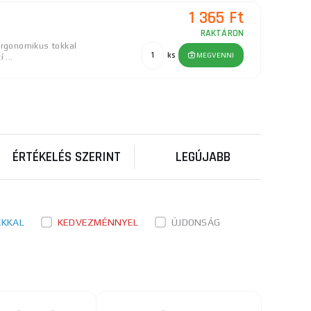
1 365 Ft
RAKTÁRON
rgonomikus tokkal
ks
MEGVENNI
 ...
3 580 Ft
RAKTÁRON
on felületi
ks
MEGVENNI
 ko ...
ÉRTÉKELÉS SZERINT
LEGÚJABB
1 710 Ft
RAKTÁRON
, a gomb
ks
MEGVENNI
az övre aka ...
ÉKKAL
KEDVEZMÉNNYEL
ÚJDONSÁG
675 Ft
RAKTÁRON
árka: EXTOL CRAFT
ks
MEGVENNI