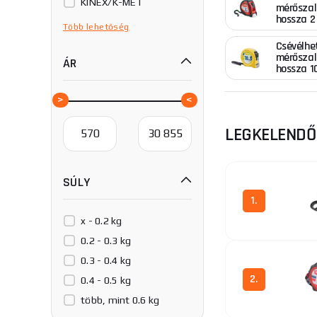
KINEX/K-MET
mérőszal
hossza 2
SOLA
Több
lehetőség
Stanley
Csévélhe
mérőszal
ÁR
hossza 1
LEGKELEND
SÚLY
1.
x - 0.2 kg
0.2 - 0.3 kg
0.3 - 0.4 kg
2.
0.4 - 0.5 kg
több, mint 0.6 kg