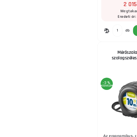
2 015
Megtakar
11.
Eredeti ár
db
12.
Mérőszala
szalagszéle
13.
-3 %
KEDVEZMÉNY
14.
Az ergonomikus,