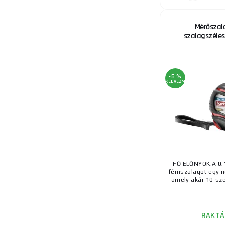
Mérőszala
szalagszéle
-5 %
KEDVEZMÉNY
FŐ ELŐNYÖK:A 0
fémszalagot egy ne
amely akár 10-sze
RAKTÁ