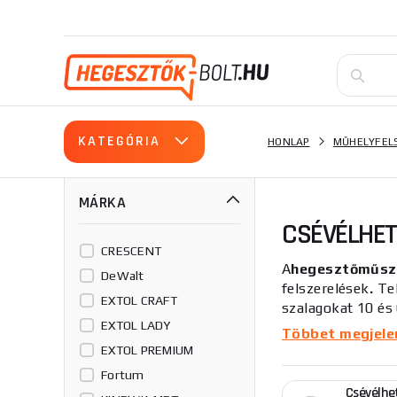
KATEGÓRIA
HONLAP
MŰHELYFEL
MÁRKA
CSÉVÉLHE
CRESCENT
A
hegesztőműsze
DeWalt
felszerelések
.
Tek
EXTOL CRAFT
szalagokat 10 és
EXTOL LADY
A legjobb minősé
Többet megjelení
technika/svinova
EXTOL PREMIUM
Fortum
Csévélhe