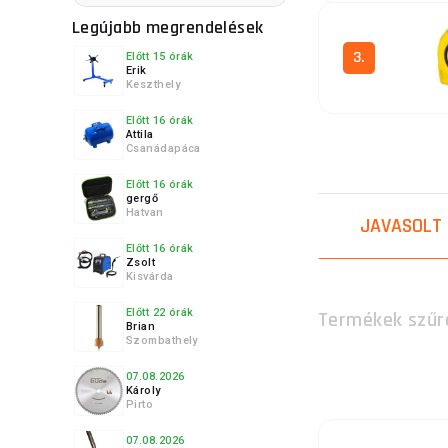
Legújabb megrendelések
3.
Előtt 15 órák
Erik
Keszthely
Előtt 16 órák
Attila
Csanádapáca
4.
Előtt 16 órák
gergő
Hatvan
JAVASOLT
Előtt 16 órák
Zsolt
5.
Kisvárda
Előtt 22 órák
Termékek szűr
Brian
Szombathely
07.08.2026
6.
Károly
Pirto
07.08.2026