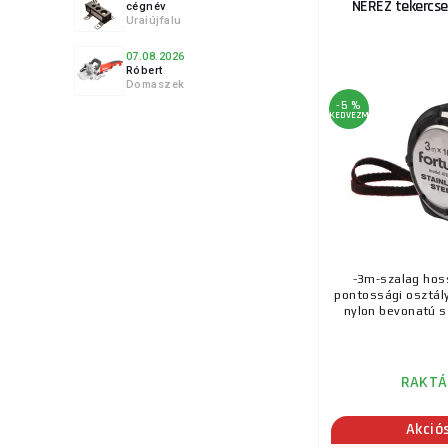
NEREZ tekercs
cégnév
Uraiújfalu
7.
07.08.2026
Róbert
Domaszek
-5 %
KEDVEZMÉNY
8.
9.
-3m-szalag hos
pontossági osztály
nylon bevonatú sz
RAKTÁ
10.
Akció