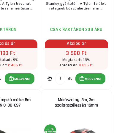
2 015 Ft
l. A Tylon bevonat
Stanley gyártótól . A Tylon felületi
 teszi a mérősza ...
rétegnek köszönhetően a m ...
RAKTÁRON
borítás,a nylon
ks
MEGVENNI
g ...
AKTÁRON
CSAK RAKTÁRON 2DB ÁRU
2 455 Ft
tanley
kciós ár
Akciós ár
RAKTÁRON
a tartós és
 190 Ft
3 580 Ft
ks
MEGVENNI
t kivit ...
takarít 9%
Megtakarít 13%
2 405 Ft
4 095 Ft
i ár:
Eredeti ár:
14 040 Ft
RAKTÁRON
a szállítónál
b
db
MEGVENNI
MEGVENNI
ális, kétrészes
ks
MEGVENNI
és ...
rimpelő méter 5m
Mérőszalag, 3m, 3m,
3 720 Ft
N 0-30-697
szalagszélesség 19mm
RAKTÁRON
nréteg védi, amely
ks
MEGVENNI
..
-3 %
KEDVEZMÉNY