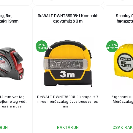
g, 5m,
DeWALT DWHT36098-1 Kompakt
Stanley 
sség 19mm
csavarhúzó 3 m
hegeszt
-2 %
-23 %
KEDVEZMÉNY
KEDVEZMÉNY
,14 mm vastag
DeWALT DWHT36098-1 kompakt 3
Ergonomiku
jlonréteg védi,
m-es mérőszalag övcsipesszel és
Mérőszalag 
resére növe ...
má ...
RON
RAKTÁRON
CSAK RAK