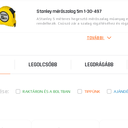
Stanley mérőszalag 5m 1-30-497
AStanley 5 méteres hegesztő mérőszalag műanyag e
rendelkezik. Csúszó zár a szalag rögzítéséhez és rögzí
TOVÁBBI
Mérőszalag 8 m Tylon Stanley
Mérőszalag 8 méter hosszú a Stanley gyártótól . A Tyl
rétegnek köszönhetően a mérőszalag jobban ellenáll a
LEGOLCSÓBB
LEGDRÁGÁBB
Mérőszalag, 3m, 3m, szalagszélesség 19mm
FŐ ELŐNYÖK:autostop: az öv kitárt helyzetben marad
megnyomása automatikus visszahúzódást okoz.klipsz 
ése:
RAKTÁRON ÉS A BOLTBAN
TIPPÜNK
AJÁND
Mérőszalag, 2m, szélesség 16mm
Műszaki paraméterek: 2m, szalagszélesség 16mm M