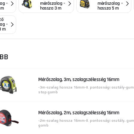
ag -
mérőszalag -
mérőszalag -
 m
hossza 3 m
hossza 5 m
tő
ag -
0 m
ŐBB
Mérőszalag, 3m, szalagszélesség 16mm
-3m-szalag hossza 16mm-II. pontossági osztály-gum
stop gomb
Mérőszalag, 2m, szalagszélesség 16mm
-2m-szalag hossza 16mm-II. pontossági osztály, gum
gomb