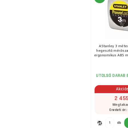
19.
AStanley 3 méte
hegesztő mérőszal
ergonomikus ABS mű
UTOLSÓ DARAB 
Akció
2 455
Megtakar
Eredeti ár:
db