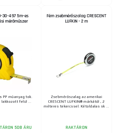
0-30-497 5m-es
Fém zsebmérőszalag CRESCENT
ési mérőműszer
LUFKIN - 2 m
s PP műanyag tok.
Zsebmérőszalag az amerikai
lakkozott felül ...
CRESCENT LUFKIN® márkától , 2
méteres tekercssel. Kétoldalas sk ...
TÁRON 5DB ÁRU
RAKTÁRON