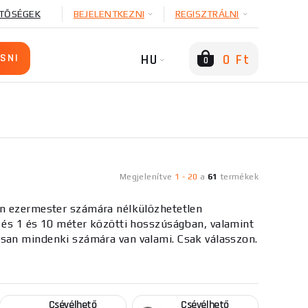
TŐSÉGEK
BEJELENTKEZNI
REGISZTRÁLNI
HU
0 Ft
0
Megjelenítve
1
-
20
a
61
termékek
n ezermester számára nélkülözhetetlen
 és 1 és 10 méter közötti hosszúságban, valamint
san mindenki számára van valami. Csak válasszon.
"/dilenske-vybavaveni/merici-a-zkusebni-
Csévélhető
Csévélhető