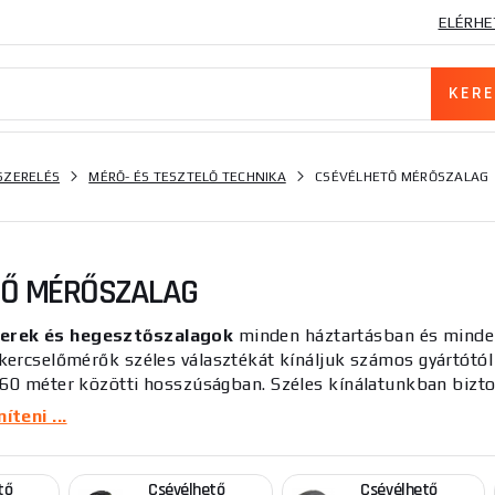
ELÉRHE
SZERELÉS
MÉRŐ- ÉS TESZTELŐ TECHNIKA
CSÉVÉLHETŐ MÉRŐSZALAG
TŐ MÉRŐSZALAG
rek és hegesztőszalagok
minden háztartásban és minde
ercselőmérők széles választékát kínáljuk számos gyártótól
 60 méter közötti hosszúságban. Széles kínálatunkban bizto
gű és legtartósabb tekerőmérőket és szalagokat a <a href=
teni ...
ci-metry/?idvyr=STANLEY gyártó ajánljuk és kínáljuk.
tő
Csévélhető
Csévélhető