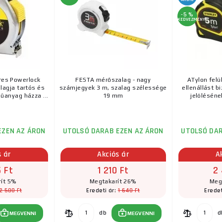
Mérőszalag, 10m, szalagszélesség 25mm
-5 %
KEDVEZMÉNY
Az ergonomikus, csúszásmentes kivitelű gumiborítás
műanyag testét.Műszaki paraméterek:II. cl. pontossá
res Powerlock
FESTA mérőszalag - nagy
ATylon felü
agja tartós és
számjegyek 3 m, szalag szélessége
ellenállást b
anyag házza ...
19 mm
jelöléséne
EZEN AZ ÁRON
UTOLSÓ DARAB EZEN AZ ÁRON
UTOLSÓ DAR
s ár
Akciós ár
A
 Ft
1 210 Ft
2
ít 5%
Megtakarít 26%
Meg
2 580 Ft
1 640 Ft
Eredeti ár:
Eredet
db
d
MEGVENNI
MEGVENNI