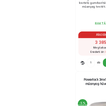
kivitelű gumiborít
műanyag testét.M
15.
RAKTÁ
Akció
16.
3 385
Megtakar
Eredeti ár:
17.
db
Powerlock 3mx
műanyag hüve
18.
-5 %
KEDVEZMÉNY