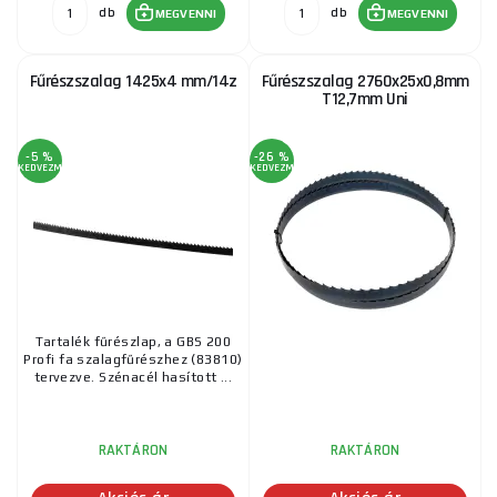
db
db
MEGVENNI
MEGVENNI
Fűrészszalag 1425x4 mm/14z
Fűrészszalag 2760x25x0,8mm
T12,7mm Uni
-5 %
-26 %
KEDVEZMÉNY
KEDVEZMÉNY
Tartalék fűrészlap, a GBS 200
Profi fa szalagfűrészhez (83810)
tervezve. Szénacél hasított ...
RAKTÁRON
RAKTÁRON