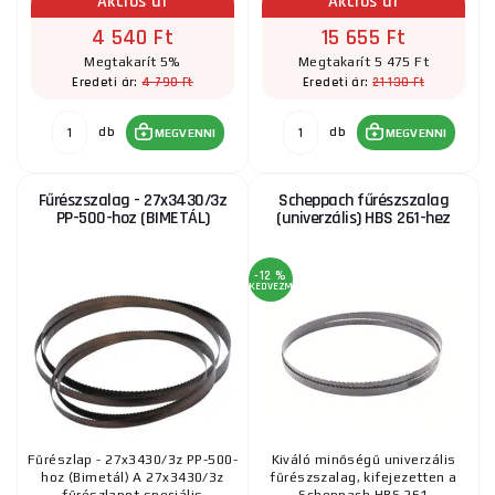
Akciós ár
Akciós ár
4 540 Ft
15 655 Ft
Megtakarít 5%
Megtakarít 5 475 Ft
4 790 Ft
21 130 Ft
Eredeti ár:
Eredeti ár:
db
db
MEGVENNI
MEGVENNI
Fűrészszalag - 27x3430/3z
Scheppach fűrészszalag
PP-500-hoz (BIMETÁL)
(univerzális) HBS 261-hez
-12 %
KEDVEZMÉNY
Fűrészlap - 27x3430/3z PP-500-
Kiváló minőségű univerzális
hoz (Bimetál) A 27x3430/3z
fűrészszalag, kifejezetten a