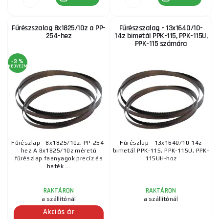
Fűrészszalag 8x1825/10z a PP-
Fűrészszalag - 13x1640/10-
254-hez
14z bimetál PPK-115, PPK-115U,
PPK-115 számára
-3 %
KEDVEZMÉNY
Fűrészlap - 8x1825/10z, PP-254-
Fűrészlap - 13x1640/10-14z
hez A 8x1825/10z méretű
bimetál PPK-115, PPK-115U, PPK-
fűrészlap faanyagok precíz és
115UH-hoz
haték ...
RAKTÁRON
RAKTÁRON
a szállítónál
a szállítónál
Akciós ár