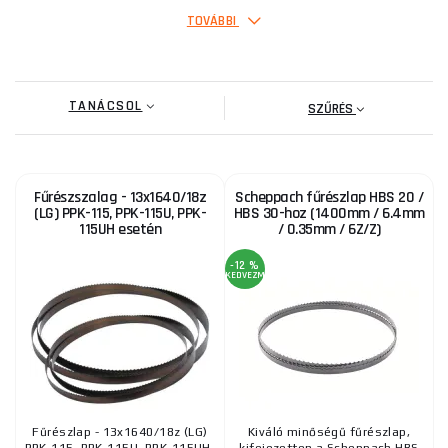
TOVÁBBI
Fűrészszalag - 13x1640/10-14z bimetál PPK-115,
PPK-115U, PPK-115 számára
TANÁCSOL
8 880 Ft
SZŰRÉS
RAKTÁRON
a szállítónál
ks
MEGVENNI
Fűrészszalag - 13x1640/18z
Scheppach fűrészlap HBS 20 /
Fűrészszalag - 13x1470/14z PPR-100-hoz
(LG) PPK-115, PPK-115U, PPK-
HBS 30-hoz (1400mm / 6.4mm
115UH esetén
/ 0.35mm / 6Z/Z)
4 255 Ft
RAKTÁRON
a szállítónál
ks
MEGVENNI
-12 %
KEDVEZMÉNY
Fűrészlap 6 z/1" GBS 200 Profi szalagfűrészhez
4 380 Ft
RAKTÁRON
a szállítónál
ks
MEGVENNI
Fűrészlap - 13x1640/18z (LG)
Kiváló minőségű fűrészlap,