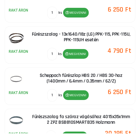
6 250 Ft
RAKTÁRON
ks
MEGVENNI
Fűrészszalag - 13x1640/18z (LG) PPK-115, PPK-115U,
PPK-115UH esetén
4 790 Ft
RAKTÁRON
ks
MEGVENNI
Scheppach fűrészlap HBS 20 / HBS 30-hoz
(1400mm / 6.4mm / 0.35mm / 6Z/Z)
6 250 Ft
RAKTÁRON
ks
MEGVENNI
Fűrészszalag fa száraz vágásához 4015x35x1mm
2 ZPZ BSB810SMARTB35 Holzmann
20 195 Ft
RAKTÁRON
ks
MEGVENNI