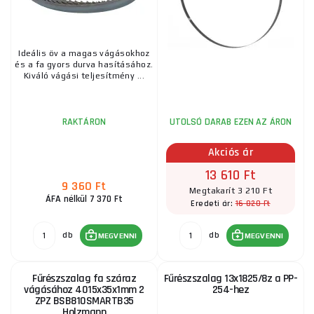
Ideális öv a magas vágásokhoz
és a fa gyors durva hasításához.
Kiváló vágási teljesítmény ...
RAKTÁRON
UTOLSÓ DARAB EZEN AZ ÁRON
Akciós ár
13 610 Ft
9 360 Ft
Megtakarít 3 210 Ft
ÁFA nélkül 7 370 Ft
16 820 Ft
Eredeti ár:
db
db
MEGVENNI
MEGVENNI
Fűrészszalag fa száraz
Fűrészszalag 13x1825/8z a PP-
vágásához 4015x35x1mm 2
254-hez
ZPZ BSB810SMARTB35
Holzmann