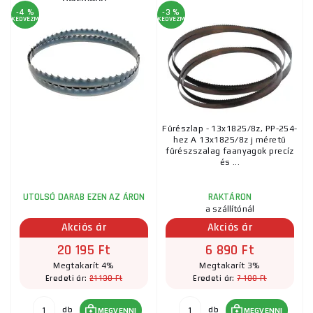
-4 %
-3 %
KEDVEZMÉNY
KEDVEZMÉNY
Fűrészlap - 13x1825/8z, PP-254-
hez A 13x1825/8z j méretű
fűrészszalag faanyagok precíz
és ...
UTOLSÓ DARAB EZEN AZ ÁRON
RAKTÁRON
a szállítónál
Akciós ár
Akciós ár
20 195 Ft
6 890 Ft
Megtakarít 4%
Megtakarít 3%
21 130 Ft
7 100 Ft
Eredeti ár:
Eredeti ár:
db
db
MEGVENNI
MEGVENNI