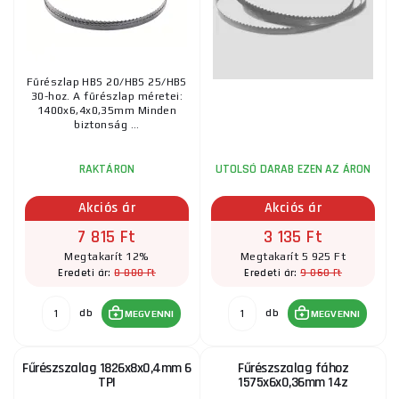
Fűrészlap HBS 20/HBS 25/HBS
30-hoz. A fűrészlap méretei:
1400x6,4x0,35mm Minden
biztonság ...
RAKTÁRON
UTOLSÓ DARAB EZEN AZ ÁRON
Akciós ár
Akciós ár
7 815 Ft
3 135 Ft
Megtakarít 12%
Megtakarít 5 925 Ft
8 880 Ft
9 060 Ft
Eredeti ár:
Eredeti ár:
db
db
MEGVENNI
MEGVENNI
Fűrészszalag 1826x8x0,4mm 6
Fűrészszalag fához
TPI
1575x6x0,36mm 14z