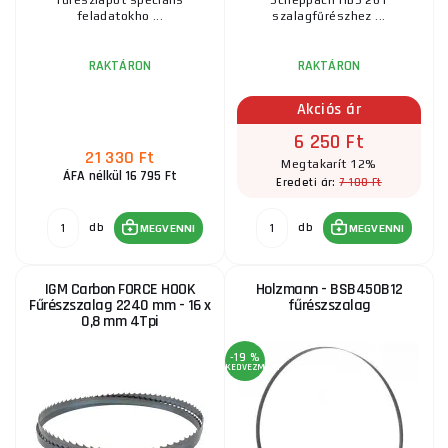
fűrészlapot speciális
Scheppach HBS 261
feladatokho ...
szalagfűrészhez ...
RAKTÁRON
RAKTÁRON
Akciós ár
6 250 Ft
21 330 Ft
Megtakarít 12%
ÁFA nélkül 16 795 Ft
7 100 Ft
Eredeti ár:
db
db
MEGVENNI
MEGVENNI
IGM Carbon FORCE HOOK
Holzmann - BSB450B12
Fűrészszalag 2240 mm - 16 x
fűrészszalag
0,8 mm 4Tpi
-19 %
KEDVEZMÉNY