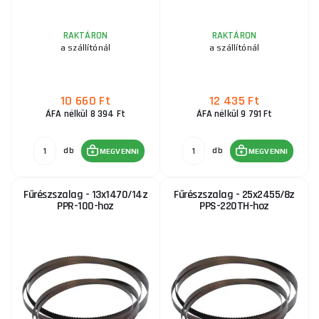
RAKTÁRON
RAKTÁRON
a szállítónál
a szállítónál
10 660 Ft
12 435 Ft
ÁFA nélkül 8 394 Ft
ÁFA nélkül 9 791 Ft
db
db
MEGVENNI
MEGVENNI
Fűrészszalag - 13x1470/14z
Fűrészszalag - 25x2455/8z
PPR-100-hoz
PPS-220TH-hoz