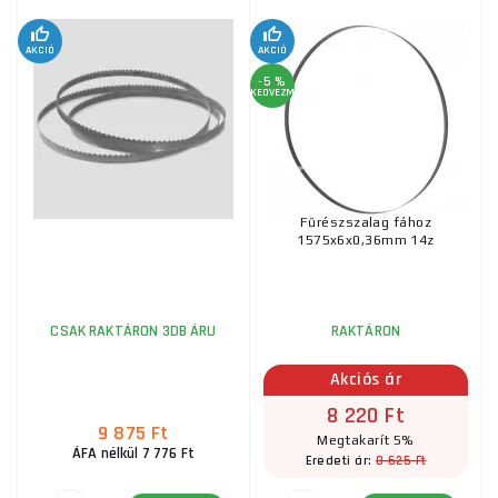
AKCIÓ
AKCIÓ
-5 %
KEDVEZMÉNY
Fűrészszalag fához
1575x6x0,36mm 14z
CSAK RAKTÁRON 3DB ÁRU
RAKTÁRON
Akciós ár
8 220 Ft
9 875 Ft
Megtakarít 5%
ÁFA nélkül 7 776 Ft
8 625 Ft
Eredeti ár: