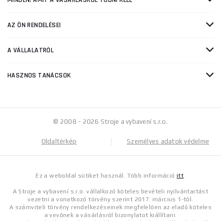
MINDEN, AMIT A VÁSÁRLÁSRÓL TUDNI KELL
AZ ÖN RENDELÉSEI
A VÁLLALATRÓL
HASZNOS TANÁCSOK
© 2008 - 2026 Stroje a vybavení s.r.o.
Oldaltérkép
Személyes adatok védelme
Ez a weboldal sütiket használ. Több információ
itt
.
A Stroje a vybavení s.r.o. vállalkozó köteles bevételi nyilvántartást
vezetni a vonatkozó törvény szerint 2017. március 1-től.
A számviteli törvény rendelkezéseinek megfelelően az eladó köteles
a vevőnek a vásárlásról bizonylatot kiállítani.