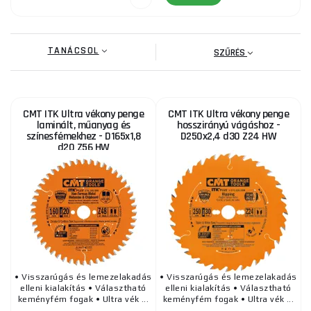
TANÁCSOL
SZŰRÉS
CMT ITK Ultra vékony penge
CMT ITK Ultra vékony penge
laminált, műanyag és
hosszirányú vágáshoz -
színesfémekhez - D165x1,8
D250x2,4 d30 Z24 HW
d20 Z56 HW
• Visszarúgás és lemezelakadás
• Visszarúgás és lemezelakadás
elleni kialakítás • Választható
elleni kialakítás • Választható
keményfém fogak • Ultra vék ...
keményfém fogak • Ultra vék ...