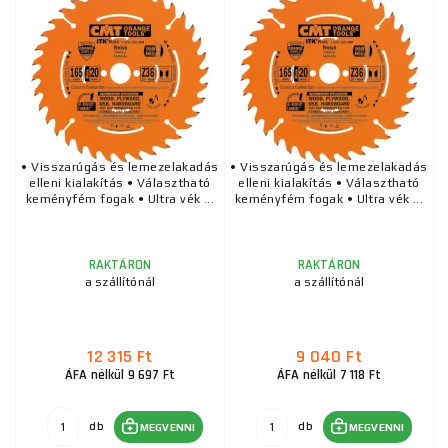
• Visszarúgás és lemezelakadás
• Visszarúgás és lemezelakadás
elleni kialakítás • Választható
elleni kialakítás • Választható
keményfém fogak • Ultra vék ...
keményfém fogak • Ultra vék ...
RAKTÁRON
RAKTÁRON
a szállítónál
a szállítónál
12 315 Ft
9 040 Ft
ÁFA nélkül 9 697 Ft
ÁFA nélkül 7 118 Ft
db
db
MEGVENNI
MEGVENNI