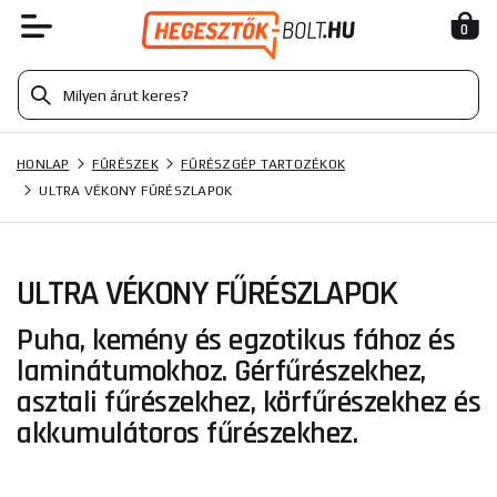
0
HONLAP
FŰRÉSZEK
FŰRÉSZGÉP TARTOZÉKOK
ULTRA VÉKONY FŰRÉSZLAPOK
ULTRA VÉKONY FŰRÉSZLAPOK
Puha, kemény és egzotikus fához és
laminátumokhoz. Gérfűrészekhez,
asztali fűrészekhez, körfűrészekhez és
akkumulátoros fűrészekhez.