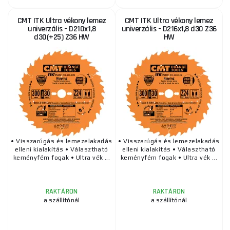
CMT ITK Ultra vékony lemez
CMT ITK Ultra vékony lemez
univerzális - D210x1,8
univerzális - D216x1,8 d30 Z36
d30(+25) Z36 HW
HW
• Visszarúgás és lemezelakadás
• Visszarúgás és lemezelakadás
elleni kialakítás • Választható
elleni kialakítás • Választható
keményfém fogak • Ultra vék ...
keményfém fogak • Ultra vék ...
RAKTÁRON
RAKTÁRON
a szállítónál
a szállítónál