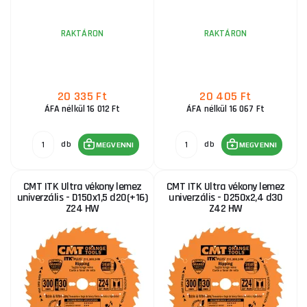
RAKTÁRON
RAKTÁRON
20 335 Ft
20 405 Ft
ÁFA nélkül 16 012 Ft
ÁFA nélkül 16 067 Ft
db
db
MEGVENNI
MEGVENNI
CMT ITK Ultra vékony lemez
CMT ITK Ultra vékony lemez
univerzális - D150x1,5 d20(+16)
univerzális - D250x2,4 d30
Z24 HW
Z42 HW