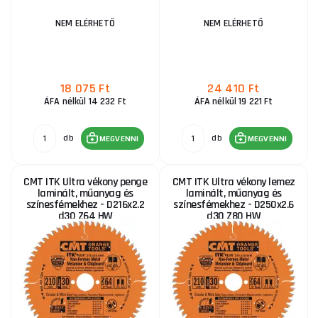
NEM ELÉRHETŐ
NEM ELÉRHETŐ
18 075 Ft
24 410 Ft
ÁFA nélkül 14 232 Ft
ÁFA nélkül 19 221 Ft
db
db
MEGVENNI
MEGVENNI
CMT ITK Ultra vékony penge
CMT ITK Ultra vékony lemez
laminált, műanyag és
laminált, műanyag és
színesfémekhez - D216x2.2
színesfémekhez - D250x2.6
d30 Z64 HW
d30 Z80 HW