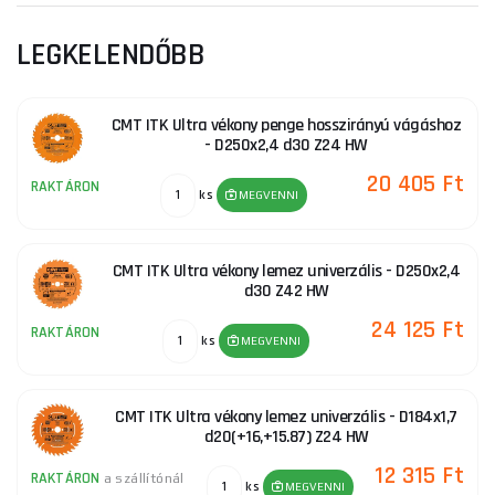
LEGKELENDŐBB
CMT ITK Ultra vékony penge hosszirányú vágáshoz
- D250x2,4 d30 Z24 HW
20 405 Ft
RAKTÁRON
ks
MEGVENNI
CMT ITK Ultra vékony lemez univerzális - D250x2,4
d30 Z42 HW
24 125 Ft
RAKTÁRON
ks
MEGVENNI
CMT ITK Ultra vékony lemez univerzális - D184x1,7
d20(+16,+15.87) Z24 HW
12 315 Ft
RAKTÁRON
a szállítónál
ks
MEGVENNI