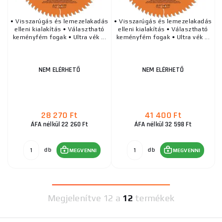
• Visszarúgás és lemezelakadás
• Visszarúgás és lemezelakadás
elleni kialakítás • Választható
elleni kialakítás • Választható
keményfém fogak • Ultra vék ...
keményfém fogak • Ultra vék ...
NEM ELÉRHETŐ
NEM ELÉRHETŐ
28 270 Ft
41 400 Ft
ÁFA nélkül 22 260 Ft
ÁFA nélkül 32 598 Ft
db
db
MEGVENNI
MEGVENNI
Megjelenítve
12 a
12
termékek