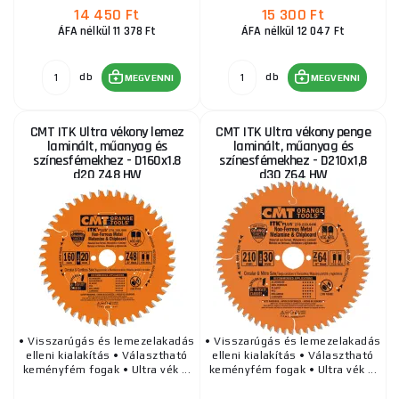
14 450 Ft
15 300 Ft
ÁFA nélkül 11 378 Ft
ÁFA nélkül 12 047 Ft
db
db
MEGVENNI
MEGVENNI
CMT ITK Ultra vékony lemez
CMT ITK Ultra vékony penge
laminált, műanyag és
laminált, műanyag és
színesfémekhez - D160x1.8
színesfémekhez - D210x1,8
d20 Z48 HW
d30 Z64 HW
• Visszarúgás és lemezelakadás
• Visszarúgás és lemezelakadás
elleni kialakítás • Választható
elleni kialakítás • Választható
keményfém fogak • Ultra vék ...
keményfém fogak • Ultra vék ...