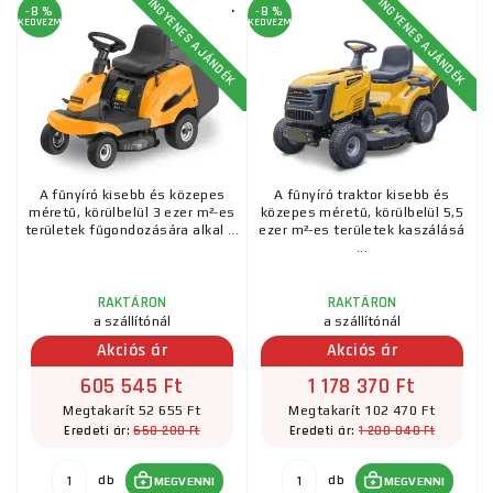
INGYENES AJÁNDÉK
INGYENES AJÁNDÉK
Összeszerelés, szerviz plusz,...
sebességváltóval+...
-8 %
-8 %
KEDVEZMÉNY
KEDVEZMÉNY
A fűnyíró kisebb és közepes
A fűnyíró traktor kisebb és
méretű, körülbelül 3 ezer m²-es
közepes méretű, körülbelül 5,5
területek fűgondozására alkal ...
ezer m²-es területek kaszálásá
...
RAKTÁRON
RAKTÁRON
a szállítónál
a szállítónál
Akciós ár
Akciós ár
605 545 Ft
1 178 370 Ft
Megtakarít 52 655 Ft
Megtakarít 102 470 Ft
658 200 Ft
1 280 840 Ft
Eredeti ár:
Eredeti ár:
db
db
MEGVENNI
MEGVENNI