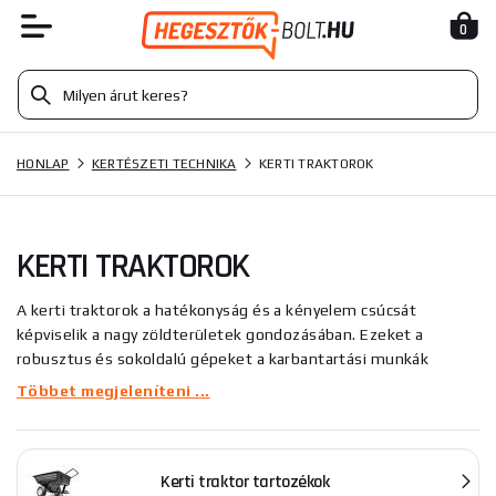
0
HONLAP
KERTÉSZETI TECHNIKA
KERTI TRAKTOROK
KERTI TRAKTOROK
A kerti traktorok a hatékonyság és a kényelem csúcsát
képviselik a nagy zöldterületek gondozásában. Ezeket a
robusztus és sokoldalú gépeket a karbantartási munkák
széles skálájának elvégzésére tervezték, a rendszeres
Többet megjeleníteni ...
fűnyírástól a komplex talajkarbantartásig. Az egyre növekvő
népszerűségnek és az egyre kedvezőbb áraknak
köszönhetően a kerti traktorok tökéletes segítői a nagy kert
Kerti traktor tartozékok
minden tulajdonosának, aki a teljesítmény és a kényelem