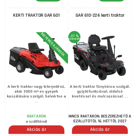
KERTI TRAKTOR GAR 601
GAR 610-224 kerti traktor
INGYENES AJÁNDÉK
-27 %
KEDVEZMÉNY
A kerti traktor nagy kiterjedésű,
A kerti traktor fűnyírásra szolgál,
akár 3000 m²-es gyepek
gyűjtőfunkcióval, oldalsó
kaszálására szolgál, beleértve a
kivetéssel és mulcsozással. ...
...
NINCS RAKTÁRON, BESZEREZHETŐ A
RAKTÁRON
SZÁLLÍTÓTÓL 16. HÉTTŐL 2027
a szállítónál
Akciós ár
Akciós ár