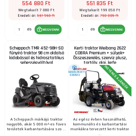
554 880 Ft
551 835 Ft
Megtakarít 7 080 Ft
Megtakarít 199 050 Ft
561 960 Ft
750 885 Ft
Eredeti ár:
Eredeti ár:
db
db
MEGVENNI
MEGVENNI
Scheppach TMR 452-98H-SD
Kerti traktor Weibang 2622
fűnyíró traktor 98 cm oldalsó
COBRA Premium + súlyok+
kidobással és hidrosztatikus
Összeszerelés, szerviz plusz,
sebességváltóval
tartály, olaj, kefe
INGYENES AJÁNDÉK
ENGEDÉLYEZETT
SZERVIZ
A Scheppach márkájú traktor
Az egész évben használható,
nagyobb, akár 5 000 m²-es füves
kommunális és karbantartási
területek karbantartására szo ...
munkákra tervezett kerti traktor
...