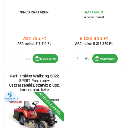
NINCS RAKTÁRON
RAKTÁRON
a szállítónál
782 725 Ft
8 022 940 Ft
ÁFA nélkül 616 319 Ft
ÁFA nélkül 6 317 270 Ft
db
db
MEGVENNI
MEGVENNI
Kerti traktor Weibang 2022
SPIRIT Premium+
Összeszerelés, szerviz plusz,
kanna, olaj, kefe
INGYENES AJÁNDÉK
ENGEDÉLYEZETT
SZERVIZ