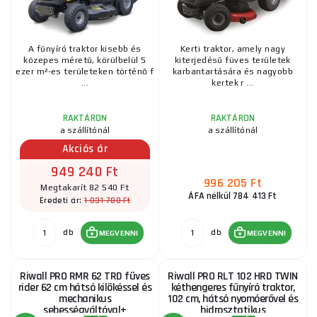
A fűnyíró traktor kisebb és
Kerti traktor, amely nagy
közepes méretű, körülbelül 5
kiterjedésű füves területek
ezer m²-es területeken történő f
karbantartására és nagyobb
...
kertek r ...
RAKTÁRON
RAKTÁRON
a szállítónál
a szállítónál
Akciós ár
949 240 Ft
996 205 Ft
Megtakarít 82 540 Ft
ÁFA nélkül 784 413 Ft
1 031 780 Ft
Eredeti ár:
db
db
MEGVENNI
MEGVENNI
Riwall PRO RMR 62 TRD füves
Riwall PRO RLT 102 HRD TWIN
rider 62 cm hátsó kilökéssel és
kéthengeres fűnyíró traktor,
mechanikus
102 cm, hátsó nyomóerővel és
sebességváltóval+
hidrosztatikus