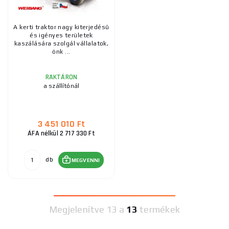
A kerti traktor nagy kiterjedésű
és igényes területek
kaszálására szolgál vállalatok,
önk ...
RAKTÁRON
a szállítónál
3 451 010 Ft
ÁFA nélkül 2 717 330 Ft
db
MEGVENNI
Megjelenítve
13 a
13
termékek