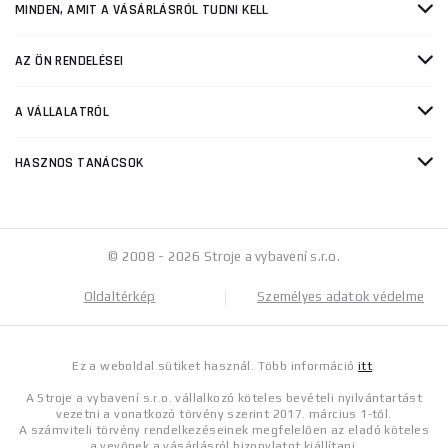
MINDEN, AMIT A VÁSÁRLÁSRÓL TUDNI KELL
AZ ÖN RENDELÉSEI
A VÁLLALATRÓL
HASZNOS TANÁCSOK
© 2008 - 2026 Stroje a vybavení s.r.o.
Oldaltérkép
Személyes adatok védelme
Ez a weboldal sütiket használ. Több információ
itt
.
A Stroje a vybavení s.r.o. vállalkozó köteles bevételi nyilvántartást
vezetni a vonatkozó törvény szerint 2017. március 1-től.
A számviteli törvény rendelkezéseinek megfelelően az eladó köteles
a vevőnek a vásárlásról bizonylatot kiállítani.