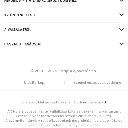
MINDEN, AMIT A VÁSÁRLÁSRÓL TUDNI KELL
AZ ÖN RENDELÉSEI
A VÁLLALATRÓL
HASZNOS TANÁCSOK
© 2008 - 2026 Stroje a vybavení s.r.o.
Oldaltérkép
Személyes adatok védelme
Ez a weboldal sütiket használ. Több információ
itt
.
A Stroje a vybavení s.r.o. vállalkozó köteles bevételi nyilvántartást
vezetni a vonatkozó törvény szerint 2017. március 1-től.
A számviteli törvény rendelkezéseinek megfelelően az eladó köteles
a vevőnek a vásárlásról bizonylatot kiállítani.