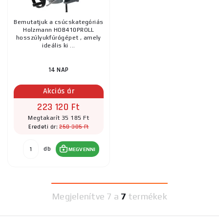
Bemutatjuk a csúcskategóriás
Holzmann HOB410PROLL
hosszúlyukfúrógépet , amely
ideális ki ...
14 NAP
Akciós ár
223 120 Ft
Megtakarít 35 185 Ft
258 305 Ft
Eredeti ár:
db
MEGVENNI
Megjelenítve
7 a
7
termékek