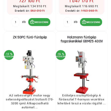
727 100 Ft
1 047 170 Ft
Megtakarít 134 910 Ft
Megtakarít 116 690 Ft
862 010 Ft
1 163 860 Ft
Eredeti ár:
Eredeti ár:
db
db
MEGVENNI
MEGVENNI
ZX 50PC fúró-fúrógép
Holzmann fúrógép
fogaskerékkel GBM25 400V
-10 %
-16 %
KEDVEZMÉNY
KEDVEZMÉNY
A2 sebességes motor nagy
Erőteljes oszlopfúrógép A
sebességváltozást biztosít (70-
fúróasztal T-hornyos vezetése
3200 rpm) Átkapcsolható
lehetővé teszi a vizsla rögzíté ...
automat ...