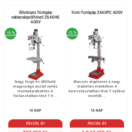
megmunkálandó anyagok típusát és méretét, valamint a hely-
és teljesítményigényeket. Az asztali fúrók ideálisak
Állványos fúrógép
Fúró-fúrógép ZX40PC 400V
egyszerűbb alkalmazásokhoz és kisebb
sebességváltóval ZS40HS
400V
munkakörnyezetekhez, míg az oszlopos vagy ipari fúrók
nagyobb igénybevételű feladatokhoz és nagyobb projektekhez.
-16 %
-10 %
KEDVEZMÉNY
KEDVEZMÉNY
Gépi fúrógépeink széles kínálatából, legyen az asztali vagy
oszlopos, biztosan mindenki az igényei és elképzelései szerint
választ. Kiválasztással, vásárlással vagy fizetéssel kapcsolatos
tanácsért ne habozzon kapcsolatba lépni velünk, szívesen
segítünk.
Nagy forgó és állítható
Masszív alaplemez a nagy
magasságú asztal nehéz
stabilitás érdekében A
munkadarabokhoz A
keresztasztalban lévő T-nyílású
fúróasztalban lévő T-h ...
vezetők ...
14 NAP
14 NAP
Akciós ár
Akciós ár