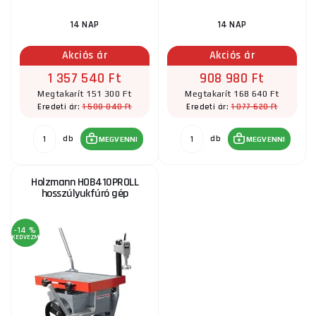
14 NAP
14 NAP
Akciós ár
Akciós ár
1 357 540 Ft
908 980 Ft
Megtakarít 151 300 Ft
Megtakarít 168 640 Ft
1 508 840 Ft
1 077 620 Ft
Eredeti ár:
Eredeti ár:
db
db
MEGVENNI
MEGVENNI
Holzmann HOB410PROLL
hosszúlyukfúró gép
-14 %
KEDVEZMÉNY