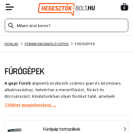
0
HONLAP
FÉMMEGMUNKÁLÓ GÉPEK
FÚRÓGÉPEK
FÚRÓGÉPEK
A gépi fúrók
alapvető eszközök számos ipari és kézműves
alkalmazáshoz, beleértve a menetfúrást, fúrást és
dörzsárazást. Kínálatunkban olyan fúrókat talál, amelyek
alkalmasak otthoni barkácsolók, valamint professzionális
Többet megjeleníteni ...
kézművesek és oktatási célokra.
A gépi fúrógép típusai:
Fúrógép tartozékok