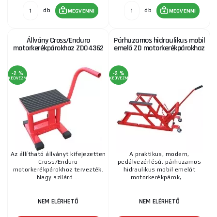
db
db
MEGVENNI
MEGVENNI
Állvány Cross/Enduro
Párhuzamos hidraulikus mobil
motorkerékpárokhoz ZD04362
emelő ZD motorkerékpárokhoz
-2 %
-2 %
KEDVEZMÉNY
KEDVEZMÉNY
Az állítható állványt kifejezetten
A praktikus, modern,
Cross/Enduro
pedálvezérlésű, párhuzamos
motorkerékpárokhoz tervezték.
hidraulikus mobil emelőt
Nagy szilárd ...
motorkerékpárok, ...
NEM ELÉRHETŐ
NEM ELÉRHETŐ