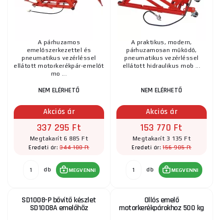
A párhuzamos
A praktikus, modern,
emelőszerkezettel és
párhuzamosan működő,
pneumatikus vezérléssel
pneumatikus vezérléssel
ellátott motorkerékpár-emelőt
ellátott hidraulikus mob ...
mo ...
NEM ELÉRHETŐ
NEM ELÉRHETŐ
Akciós ár
Akciós ár
337 295 Ft
153 770 Ft
Megtakarít 6 885 Ft
Megtakarít 3 135 Ft
344 180 Ft
156 905 Ft
Eredeti ár:
Eredeti ár:
db
db
MEGVENNI
MEGVENNI
SD1008-P bővítő készlet
Ollós emelő
SD1008A emelőhöz
motorkerékpárokhoz 500 kg