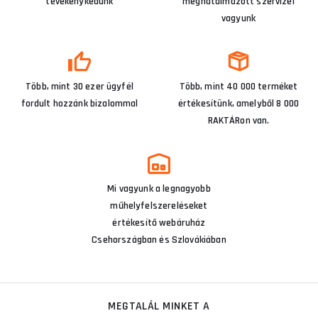
tevékenykedünk
meghatalmazott szervizei
vagyunk
Több, mint 30 ezer ügyfél
Több, mint 40 000 terméket
fordult hozzánk bizalommal
értékesítünk, amelyből 8 000
RAKTÁRon van.
Mi vagyunk a legnagyobb
műhelyfelszereléseket
értékesítő webáruház
Csehországban és Szlovákiában
MEGTALÁL MINKET A