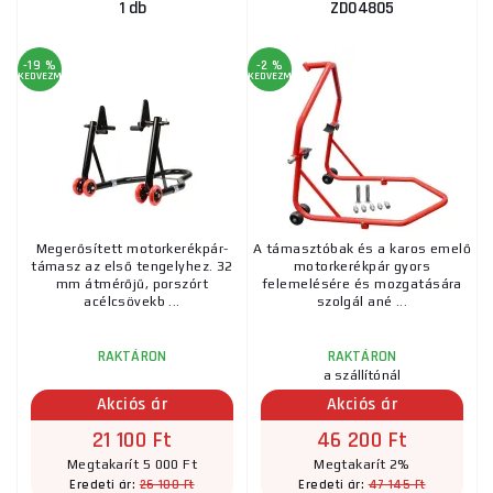
1 db
ZD04805
-19 %
-2 %
KEDVEZMÉNY
KEDVEZMÉNY
Megerősített motorkerékpár-
A támasztóbak és a karos emelő
támasz az első tengelyhez. 32
motorkerékpár gyors
mm átmérőjű, porszórt
felemelésére és mozgatására
acélcsövekb ...
szolgál ané ...
RAKTÁRON
RAKTÁRON
a szállítónál
Akciós ár
Akciós ár
21 100 Ft
46 200 Ft
Megtakarít 5 000 Ft
Megtakarít 2%
26 100 Ft
47 145 Ft
Eredeti ár:
Eredeti ár: