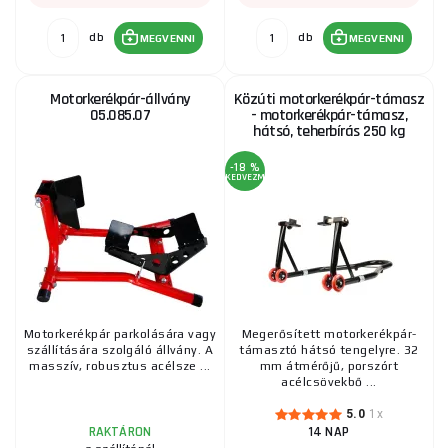
db
db
MEGVENNI
MEGVENNI
Motorkerékpár-állvány
Közúti motorkerékpár-támasz
05.085.07
- motorkerékpár-támasz,
hátsó, teherbírás 250 kg
-18 %
KEDVEZMÉNY
Motorkerékpár parkolására vagy
Megerősített motorkerékpár-
szállítására szolgáló állvány. A
támasztó hátsó tengelyre. 32
masszív, robusztus acélsze ...
mm átmérőjű, porszórt
acélcsövekbő ...
5.0
1x
RAKTÁRON
14 NAP