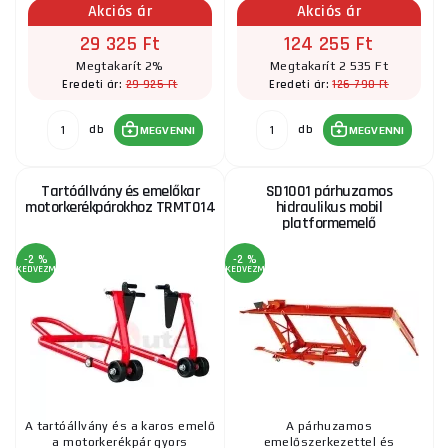
Akciós ár
Akciós ár
29 325 Ft
124 255 Ft
Megtakarít 2%
Megtakarít 2 535 Ft
29 925 Ft
126 790 Ft
Eredeti ár:
Eredeti ár:
db
db
MEGVENNI
MEGVENNI
Tartóállvány és emelőkar
SD1001 párhuzamos
motorkerékpárokhoz TRMT014
hidraulikus mobil
platformemelő
-2 %
-2 %
KEDVEZMÉNY
KEDVEZMÉNY
A tartóállvány és a karos emelő
A párhuzamos
a motorkerékpár gyors
emelőszerkezettel és