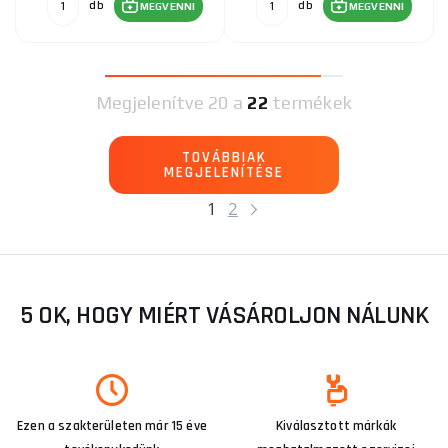
db
db
MEGVENNI
MEGVENNI
Megjelenítve
20 a
22
termékek
TOVÁBBIAK
MEGJELENÍTÉSE
1
2
5 OK, HOGY MIÉRT VÁSÁROLJON NÁLUNK
Ezen a szakterületen már 15 éve
Kiválasztott márkák