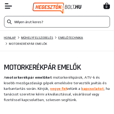
0
HONLAP
MŰHELYFELSZERELÉS
EMELŐTECHNIKA
MOTORKERÉKPÁR EMELŐK
MOTORKERÉKPÁR EMELŐK
A
motorkerékpár emelőket
motorkerékpárok, ATV-k és
kisebb mezőgazdasági gépek emelésére tervezték javítás és
karbantartás során. Kérjük,
vegye fel
velünk a
kapcsolatot
, ha
tanácsot szeretne kérni a kiválasztással, vásárlással vagy
fizetéssel kapcsolatban, szívesen segítünk.