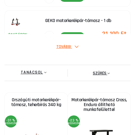
GEKO motorkerékpár-támasz - 1 db
21 100 Ft
RAKTÁRON
ks
MEGVENNI
TOVÁBBI
TANÁCSOL
SZŰRÉS
Országúti motorkerékpár-
Motorkerékpár-támasz Cross,
támasz, teherbírás 340 kg
Enduro állítható
munkafelülettel
-31 %
-23 %
KEDVEZMÉNY
KEDVEZMÉNY