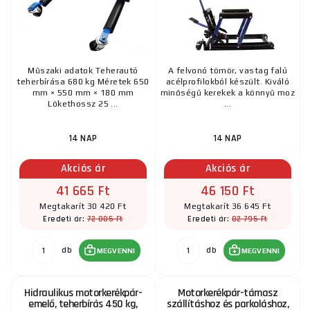
Műszaki adatok Teherautó
A felvonó tömör, vastag falú
teherbírása 680 kg Méretek 650
acélprofilokból készült. Kiváló
mm × 550 mm × 180 mm
minőségű kerekek a könnyű moz
Lökethossz 25 ...
...
14 NAP
14 NAP
Akciós ár
Akciós ár
41 665 Ft
46 150 Ft
Megtakarít 30 420 Ft
Megtakarít 36 645 Ft
72 085 Ft
82 795 Ft
Eredeti ár:
Eredeti ár:
db
db
MEGVENNI
MEGVENNI
Hidraulikus motorkerékpár-
Motorkerékpár-támasz
emelő, teherbírás 450 kg,
szállításhoz és parkoláshoz,