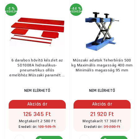
-2 %
-44 %
KEDVEZMÉNY
KEDVEZMÉNY
6 darabos bővítő készlet az
Műszaki adatok Teherbírás 500
SD1008A hidraulikus-
kg Maximális magasság 400 mm
pneumatikus ollós
Minimális magasság 95 mm
emelőhöz.Műszaki paramét ...
NEM ELÉRHETŐ
NEM ELÉRHETŐ
Akciós ár
Akciós ár
126 345 Ft
21 920 Ft
Megtakarít 2 580 Ft
Megtakarít 17 360 Ft
128 925 Ft
39 280 Ft
Eredeti ár:
Eredeti ár: