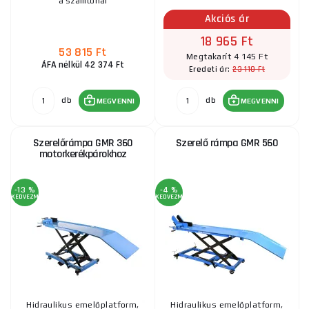
a szállítónál
Akciós ár
18 965 Ft
53 815 Ft
Megtakarít 4 145 Ft
ÁFA nélkül 42 374 Ft
23 110 Ft
Eredeti ár:
db
db
MEGVENNI
MEGVENNI
Szerelőrámpa GMR 360
Szerelő rámpa GMR 560
motorkerékpárokhoz
-13 %
-4 %
KEDVEZMÉNY
KEDVEZMÉNY
Hidraulikus emelőplatform,
Hidraulikus emelőplatform,