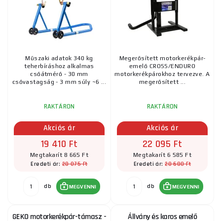
Műszaki adatok 340 kg
Megerősített motorkerékpár-
teherbíráshoz alkalmas
emelő CROSS/ENDURO
csőátmérő - 30 mm
motorkerékpárokhoz tervezve. A
csővastagság - 3 mm súly ~6 ...
megerősített ...
RAKTÁRON
RAKTÁRON
Akciós ár
Akciós ár
19 410 Ft
22 095 Ft
Megtakarít 8 665 Ft
Megtakarít 6 585 Ft
28 075 Ft
28 680 Ft
Eredeti ár:
Eredeti ár:
db
db
MEGVENNI
MEGVENNI
GEKO motorkerékpár-támasz -
Állvány és karos emelő