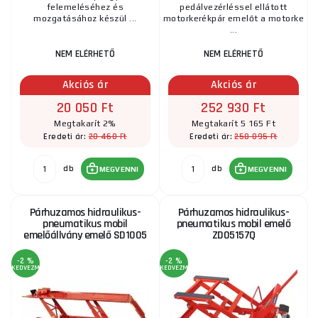
felemeléséhez és
pedálvezérléssel ellátott
mozgatásához készül ...
motorkerékpár emelőt a motorke
...
NEM ELÉRHETŐ
NEM ELÉRHETŐ
Akciós ár
Akciós ár
20 050 Ft
252 930 Ft
Megtakarít 2%
Megtakarít 5 165 Ft
20 460 Ft
258 095 Ft
Eredeti ár:
Eredeti ár:
db
db
MEGVENNI
MEGVENNI
Párhuzamos hidraulikus-
Párhuzamos hidraulikus-
pneumatikus mobil
pneumatikus mobil emelő
emelőállvány emelő SD1005
ZD05157Q
-2 %
-2 %
KEDVEZMÉNY
KEDVEZMÉNY