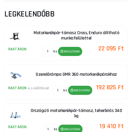
LEGKELENDŐBB
Motorkerékpár-támasz Cross, Enduro állítható
munkafelülettel
22 095 Ft
RAKTÁRON
ks
MEGVENNI
Szerelőrámpa GMR 360 motorkerékpárokhoz
192 825 Ft
RAKTÁRON
a szállítónál
ks
MEGVENNI
Országúti motorkerékpár-támasz, teherbírás 340
kg
19 410 Ft
RAKTÁRON
ks
MEGVENNI