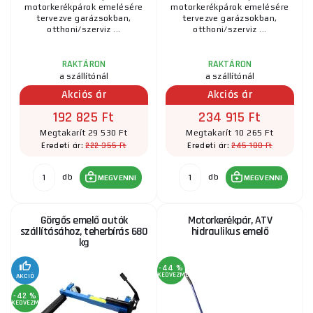
motorkerékpárok emelésére
motorkerékpárok emelésére
tervezve garázsokban,
tervezve garázsokban,
otthoni/szerviz ...
otthoni/szerviz ...
RAKTÁRON
RAKTÁRON
a szállítónál
a szállítónál
Akciós ár
Akciós ár
192 825 Ft
234 915 Ft
Megtakarít 29 530 Ft
Megtakarít 10 265 Ft
222 355 Ft
245 180 Ft
Eredeti ár:
Eredeti ár:
db
db
MEGVENNI
MEGVENNI
Görgős emelő autók
Motorkerékpár, ATV
szállításához, teherbírás 680
hidraulikus emelő
kg
-44 %
KEDVEZMÉNY
AKCIÓ
-42 %
KEDVEZMÉNY