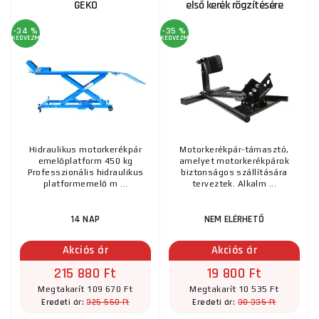
GEKO
első kerék rögzítésére
-34 %
-35 %
KEDVEZMÉNY
KEDVEZMÉNY
Hidraulikus motorkerékpár
Motorkerékpár-támasztó,
emelőplatform 450 kg
amelyet motorkerékpárok
Professzionális hidraulikus
biztonságos szállítására
platformemelő m ...
terveztek. Alkalm ...
14 NAP
NEM ELÉRHETŐ
Akciós ár
Akciós ár
215 880 Ft
19 800 Ft
Megtakarít 109 670 Ft
Megtakarít 10 535 Ft
325 550 Ft
30 335 Ft
Eredeti ár:
Eredeti ár: