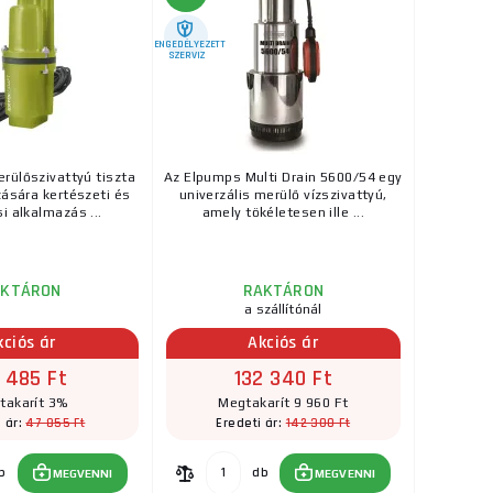
ENGEDÉLYEZETT
SZERVIZ
rülőszivattyú tiszta
Az Elpumps Multi Drain 5600/54 egy
zására kertészeti és
univerzális merülő vízszivattyú,
i alkalmazás ...
amely tökéletesen ille ...
AKTÁRON
RAKTÁRON
a szállítónál
kciós ár
Akciós ár
 485 Ft
132 340 Ft
takarít 3%
Megtakarít 9 960 Ft
47 855 Ft
142 300 Ft
i ár:
Eredeti ár:
b
db
MEGVENNI
MEGVENNI