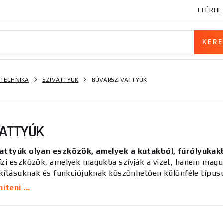
ELÉRHE
 TECHNIKA
SZIVATTYÚK
BÚVÁRSZIVATTYÚK
VATTYÚK
vattyúk olyan eszközök, amelyek a kutakból, fúrólyukakb
ízi eszközök, amelyek magukba szívják a vizet, hanem maguk
akításuknak és funkciójuknak köszönhetően különféle típusú 
t vagy székletvízig.
teni ...
vízszivattyú kiválasztása számos tényezőtől függ, beleértve 
jobb az adott alkalmazáshoz. Például a fúrólyuk szivattyúk