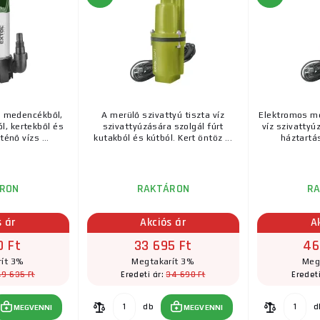
ú medencékből,
A merülő szivattyú tiszta víz
Elektromos me
l, kertekből és
szivattyúzására szolgál fúrt
víz szivattyú
ténő vízs ...
kutakból és kútból. Kert öntöz ...
háztartás
RON
RAKTÁRON
R
s ár
Akciós ár
A
0 Ft
33 695 Ft
46
ít 3%
Megtakarít 3%
Meg
49 635 Ft
34 690 Ft
Eredeti ár:
Eredet
db
d
MEGVENNI
MEGVENNI