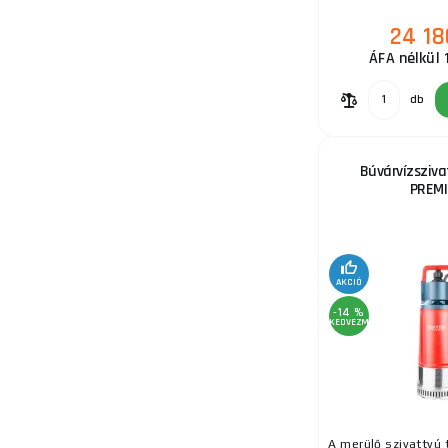
eltömődések elke
24 18
ÁFA nélkül 
db
Búvárvízsziva
PREM
AKCIÓ
-14 %
KEDVEZMÉNY
A merülő szivattyú 