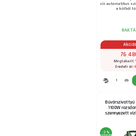
víz automatikus sz
a kútból tö
RAKTÁ
Akció
76 48
Megtakarít 
Eredeti ár:
db
Búvárszivattyú
1100W rozsda
szennyezett víz
-3 %
KEDVEZMÉNY