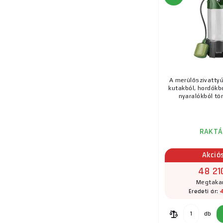
A merülőszivatty
kutakból, hordókbó
nyaralókból tör
RAKTÁ
Akció
48 21
Megtakar
Eredeti ár:
db