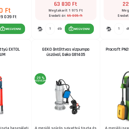
rülése érdekében.
63 830 Ft
22
0 Ft
Megtakarít 1 975 Ft
Meg
65 805 Ft
Eredeti ár:
Eredet
19 039 Ft
db
d
MEGVENNI
MEGVENNI
ttyú EXTOL
GEKO öntöttvas vízpumpa
Procraft PN2
IUM
úszóval, Geko G81405
-29 %
KEDVEZMÉNY
tiszta használati
A merülő szűrős szivattyú tiszta és
A merülő isza