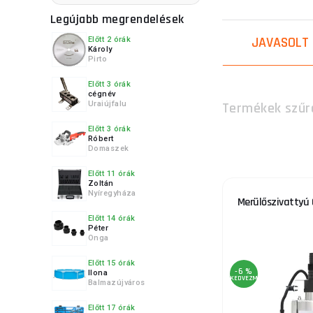
4.
A választásnál azt
Legújabb megrendelések
Búvárszivattyúval
patakokból, foly
JAVASOLT
Előtt 2 órák
Károly
szennyeződés ker
Pirto
gödrökből, amely
5.
Előtt 3 órák
cégnév
Kínálatunkban so
Uraiújfalu
Termékek szűr
mindenki válogat.
Előtt 3 órák
vagy fizetéssel 
Róbert
Domaszek
6.
Gyakran Is
Előtt 11 órák
Zoltán
Nyíregyháza
Hogyan műk
Merülőszivattyú 
Előtt 14 órák
Péter
7.
A merülő vízsziva
Onga
mozgási energiává
Előtt 15 órák
-6 %
Ilona
Hogyan csat
KEDVEZMÉNY
Balmazújváros
Előtt 17 órák
8.