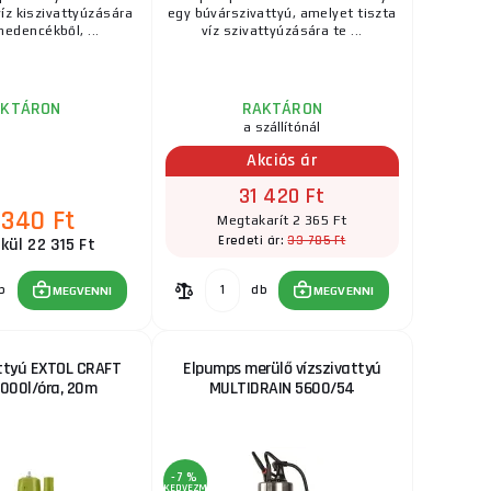
íz kiszivattyúzására
egy búvárszivattyú, amelyet tiszta
medencékből, ...
víz szivattyúzására te ...
AKTÁRON
RAKTÁRON
a szállítónál
Akciós ár
31 420 Ft
 340 Ft
Megtakarít 2 365 Ft
33 785 Ft
Eredeti ár:
kül 22 315 Ft
b
db
MEGVENNI
MEGVENNI
ttyú EXTOL CRAFT
Elpumps merülő vízszivattyú
000l/óra, 20m
MULTIDRAIN 5600/54
-7 %
KEDVEZMÉNY