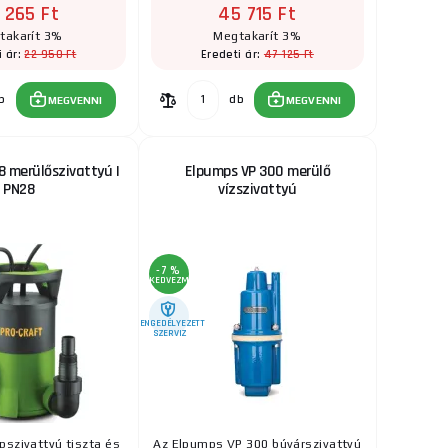
 265 Ft
45 715 Ft
takarít 3%
Megtakarít 3%
22 950 Ft
47 125 Ft
i ár:
Eredeti ár:
b
db
MEGVENNI
MEGVENNI
8 merülőszivattyú |
Elpumps VP 300 merülő
PN28
vízszivattyú
-7 %
KEDVEZMÉNY
ENGEDÉLYEZETT
SZERVIZ
pszivattyú tiszta és
Az Elpumps VP 300 búvárszivattyú