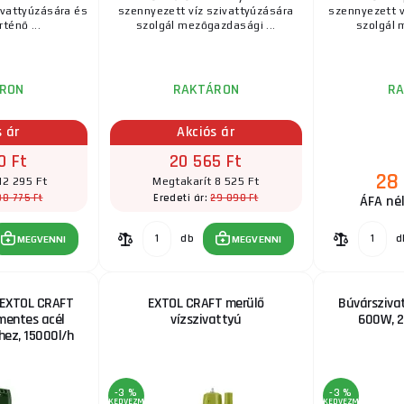
ivattyúzására és
szennyezett víz szivattyúzására
szennyezett v
rténő ...
szolgál mezőgazdasági ...
szolgál 
RON
RAKTÁRON
R
s ár
Akciós ár
0 Ft
20 565 Ft
28
12 295 Ft
Megtakarít 8 525 Ft
88 775 Ft
29 090 Ft
Eredeti ár:
ÁFA nél
db
d
MEGVENNI
MEGVENNI
 EXTOL CRAFT
EXTOL CRAFT merülő
Búvársziva
mentes acél
vízszivattyú
600W, 2
hez, 15000l/h
-3 %
-3 %
KEDVEZMÉNY
KEDVEZMÉNY