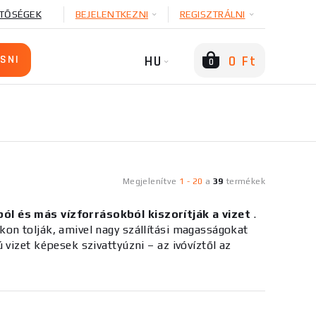
TŐSÉGEK
BEJELENTKEZNI
REGISZTRÁLNI
HU
0 Ft
0
Megjelenítve
1
-
20
a
39
termékek
ól és más vízforrásokból kiszorítják a vizet
.
on tolják, amivel nagy szállítási magasságokat
vizet képesek szivattyúzni – az ivóvíztől az
azt, hogy hol lesz elhelyezve, és milyen típusú
at
a furat
átmérőjének
figyelembevételével kell