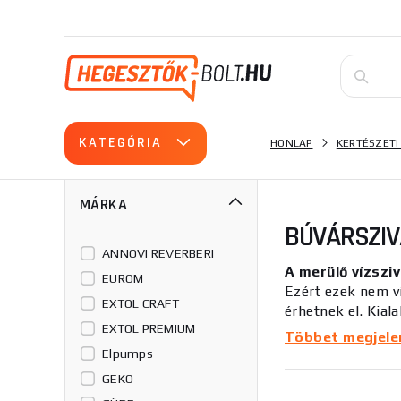
KATEGÓRIA
HONLAP
KERTÉSZETI
MÁRKA
BÚVÁRSZI
ANNOVI REVERBERI
A merülő vízszi
EUROM
Ezért ezek nem v
EXTOL CRAFT
érhetnek el. Kial
EXTOL PREMIUM
erősen szennyezet
Többet megjelení
Elpumps
Egy adott merülő 
GEKO
konstrukció a leg