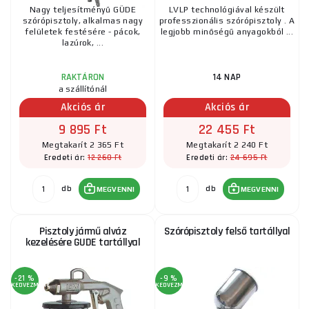
Nagy teljesítményű GÜDE
LVLP technológiával készült
szórópisztoly, alkalmas nagy
professzionális szórópisztoly . A
felületek festésére - pácok,
legjobb minőségű anyagokból ...
lazúrok, ...
RAKTÁRON
14 NAP
a szállítónál
Akciós ár
Akciós ár
9 895 Ft
22 455 Ft
Megtakarít 2 365 Ft
Megtakarít 2 240 Ft
12 260 Ft
24 695 Ft
Eredeti ár:
Eredeti ár:
db
db
MEGVENNI
MEGVENNI
Pisztoly jármű alváz
Szórópisztoly felső tartállyal
kezelésére GUDE tartállyal
-21 %
-9 %
KEDVEZMÉNY
KEDVEZMÉNY