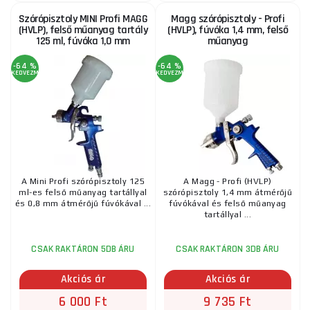
Pisztolyok az üregek megőrzésére
Szórópisztoly MINI Profi MAGG
Magg szórópisztoly - Profi
A szórópisztolyok működtetésének három különböző módja
8 700 Ft
(HVLP), felső műanyag tartály
(HVLP), fúvóka 1,4 mm, felső
RAKTÁRON
a szállítónál
ks
125 ml, fúvóka 1,0 mm
MEGVENNI
műanyag
van. Miben különböznek?
-64 %
-64 %
Kézi szórópisztoly (szórópisztoly)
KEDVEZMÉNY
KEDVEZMÉNY
GUDE szórópisztoly
Ez a legolcsóbb, de egyben a legkevésbé hatékony lehetőség.
3 685 Ft
Ez a típus egyszerű alkalmazásokhoz alkalmas, de nem érheti
RAKTÁRON
a szállítónál
ks
MEGVENNI
el azt a pontosságot és egyenletes fedést, mint a fejlettebb
változatokkal.
Akkumulátoros szórópisztoly
A Mini Profi szórópisztoly 125
A Magg - Profi (HVLP)
ml-es felső műanyag tartállyal
szórópisztoly 1,4 mm átmérőjű
és 0,8 mm átmérőjű fúvókával ...
fúvókával és felső műanyag
akkumulátorral van felszerelve. Előnye a mozgásszabadság,
tartállyal ...
mivel nem korlátozza kábel. A munka megkezdése előtt
azonban fel kell tölteni, hogy elegendő energiája legyen a
CSAK RAKTÁRON 5DB ÁRU
CSAK RAKTÁRON 3DB ÁRU
projekt befejezéséhez.
Akciós ár
Akciós ár
Elektromos szórópisztoly
6 000 Ft
9 735 Ft