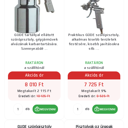
GÜDE tartállyal ellátott
Praktikus GÜDE szórópisztoly,
szórópisztoly, gépjárművek
alkalmas kisebb területek
alvázának karbantartására.
festésére, kisebb javításokra
Szennyeződé ...
stb. ...
RAKTÁRON
RAKTÁRON
a szállítónál
a szállítónál
Akciós ár
Akciós ár
8 010 Ft
7 725 Ft
Megtakarít 2 115 Ft
Megtakarít 9%
10 125 Ft
8 525 Ft
Eredeti ár:
Eredeti ár:
db
db
MEGVENNI
MEGVENNI
GUDE szórópisztoly
Pisztolyok az üregek