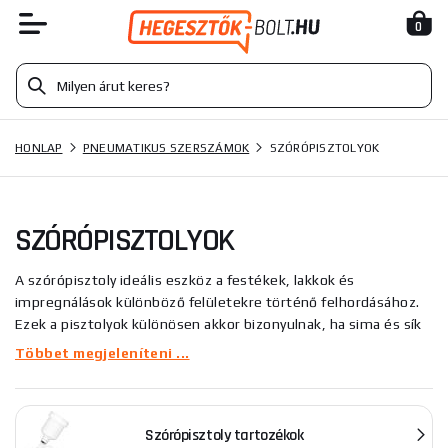
0
HONLAP
PNEUMATIKUS SZERSZÁMOK
SZÓRÓPISZTOLYOK
SZÓRÓPISZTOLYOK
A szórópisztoly ideális eszköz a festékek, lakkok és
impregnálások különböző felületekre történő felhordásához.
Ezek a pisztolyok különösen akkor bizonyulnak, ha sima és sík
felületeken dolgoznak, amelyek pontos és egyenletes
Többet megjeleníteni ...
lefedettséget igényelnek. Számos típusú szórópisztoly
létezik, amelyek különböznek a festék felhordásának módjától
és egyéb paraméterektől. Segítünk kiválasztani az igényeinek
Szórópisztoly tartozékok
leginkább megfelelő szórópisztolyt. Olvass tovább.