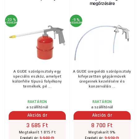
megőrzésére
-33 %
-9 %
KEDVEZMÉNY
KEDVEZMÉNY
A GUDE szórópisztoly egy
A GUDE üregvédő szórópisztoly
speciális eszköz, amelyet
kifejezetten gépjárművek
különféle típusú folyékony
üregeinek kezelésére és
termékek, pé ...
konzerválás ...
RAKTÁRON
RAKTÁRON
a szállítónál
a szállítónál
Akciós ár
Akciós ár
3 685 Ft
8 700 Ft
Megtakarít 1 815 Ft
Megtakarít 9%
5 500 Ft
9 590 Ft
Eredeti ár:
Eredeti ár: