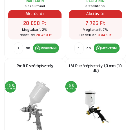
RAKTÁRON
RAKTÁRON
a szállítónál
a szállítónál
Akciós ár
Akciós ár
20 050 Ft
7 725 Ft
Megtakarít 2%
Megtakarít 7%
20 460 Ft
8 345 Ft
Eredeti ár:
Eredeti ár:
db
db
MEGVENNI
MEGVENNI
Profi F szórópisztoly
LVLP szórópisztoly 1,3 mm (10
db)
-19 %
-9 %
KEDVEZMÉNY
KEDVEZMÉNY