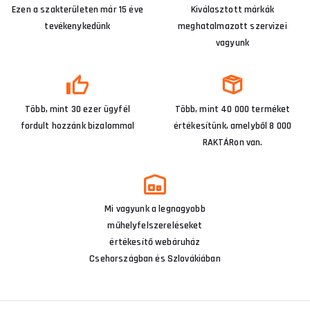
Ezen a szakterületen már 15 éve
Kiválasztott márkák
tevékenykedünk
meghatalmazott szervizei
vagyunk
Több, mint 30 ezer ügyfél
Több, mint 40 000 terméket
fordult hozzánk bizalommal
értékesítünk, amelyből 8 000
RAKTÁRon van.
Mi vagyunk a legnagyobb
műhelyfelszereléseket
értékesítő webáruház
Csehországban és Szlovákiában