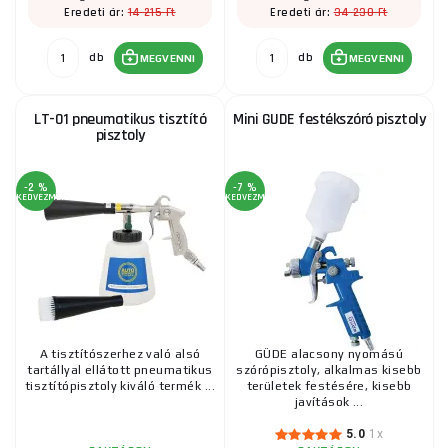
14 215 Ft
34 230 Ft
Eredeti ár:
Eredeti ár:
db
db
MEGVENNI
MEGVENNI
LT-01 pneumatikus tisztító
Mini GUDE festékszóró pisztoly
pisztoly
-2 %
-7 %
KEDVEZMÉNY
KEDVEZMÉNY
A tisztítószerhez való alsó
GÜDE alacsony nyomású
tartállyal ellátott pneumatikus
szórópisztoly, alkalmas kisebb
tisztítópisztoly kiváló termék ...
területek festésére, kisebb
javítások ...
5.0
1x