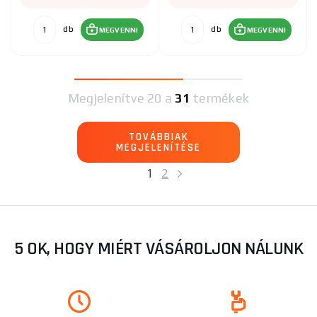
db
db
MEGVENNI
MEGVENNI
Megjelenítve
20 a
31
termékek
TOVÁBBIAK
MEGJELENÍTÉSE
1
2
5 OK, HOGY MIÉRT VÁSÁROLJON NÁLUNK