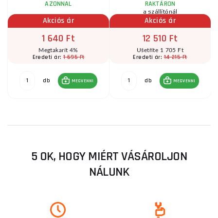
AZONNAL
RAKTÁRON
a szállítónál
Akciós ár
Akciós ár
1 640 Ft
12 510 Ft
Megtakarít 4%
Ušetříte 1 705 Ft
1 695 Ft
14 215 Ft
Eredeti ár:
Eredeti ár:
db
db
MEGVENNI
MEGVENNI
5 OK, HOGY MIÉRT VÁSÁROLJON
NÁLUNK