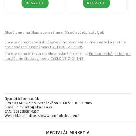
RÉSZLET
RÉSZLET
Olcsó pneumatikus szerszámok
,
Olcsó szórópisztolyok
Chcete doručit zboží do Česka? Prohlédněte si
Pneumatická pistole
pro nanášení čisticí pěny CYCLONE Z-011NS
Chcete doručiť tovar na Slovensko? Prezrite si
Pneumatická pištoľ pre
nanášanie čistiacej peny CYCLONE Z-011NS
Gyártói információk
Cím : AKADEA s.r.o. Vrchlického 1208 511 01 Turnov
E-mail cím: info@akadea.cz
EAN: 8596386014257
Weboldalak: https://www.profiobchod.eu/
MEGTALÁL MINKET A