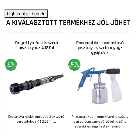
High-contrast mode
A KIVÁLASZTOTT TERMÉKHEZ JÓL JÖHET
Dugattyú festékszóró
Pneumatikus homokfúvó
pisztolyhoz 412114
pisztoly csiszolóanyag-
gyűjtővel
3 %
12 %
KEDVEZMÉNY
KEDVEZMÉNY
A
1
KE
Dugattyú elektromos festékszóró
Pneumatikus homokfúvó pisztoly
g
pisztolyhoz 412114. ...
csiszolóanyag-gyűjtővel ideális
3
rozsda és régi festék fémrő ...