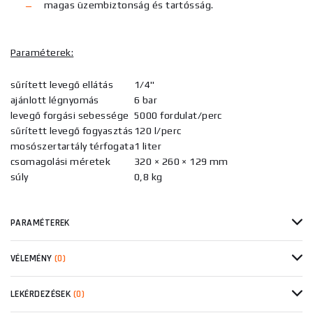
magas üzembiztonság és tartósság.
Paraméterek:
sűrített levegő ellátás
1/4"
ajánlott légnyomás
6 bar
levegő forgási sebessége
5000 fordulat/perc
sűrített levegő fogyasztás
120 l/perc
mosószertartály térfogata
1 liter
csomagolási méretek
320 × 260 × 129 mm
súly
0,8 kg
PARAMÉTEREK
VÉLEMÉNY
(0)
LEKÉRDEZÉSEK
(0)