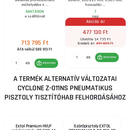
műhelyekbe é ...
hosszabbí ...
RAKTÁRON
7
a szállítónál
nap
Akciós ár
477 130 Ft
Ušetříte 14 755 Ft
713 795 Ft
491 885 Ft
Eredeti ár:
ÁFA nélkül 589 913 Ft
db
MEGVENNI
db
MEGVENNI
A TERMÉK ALTERNATÍV VÁLTOZATAI
CYCLONE Z-011NS PNEUMATIKUS
PISZTOLY TISZTÍTÓHAB FELHORDÁSÁHOZ
Extol Premium HVLP
Szórópisztoly EXTOL