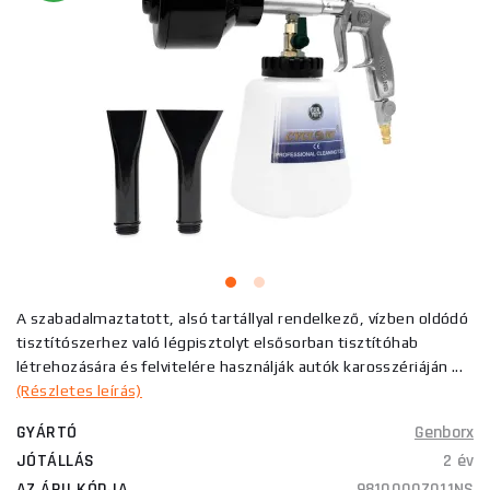
A szabadalmaztatott, alsó tartállyal rendelkező, vízben oldódó
tisztítószerhez való légpisztolyt elsősorban tisztítóhab
létrehozására és felvitelére használják autók karosszériáján ...
(Részletes leírás)
GYÁRTÓ
Genborx
JÓTÁLLÁS
2 év
AZ ÁRU KÓDJA
9810000Z011NS