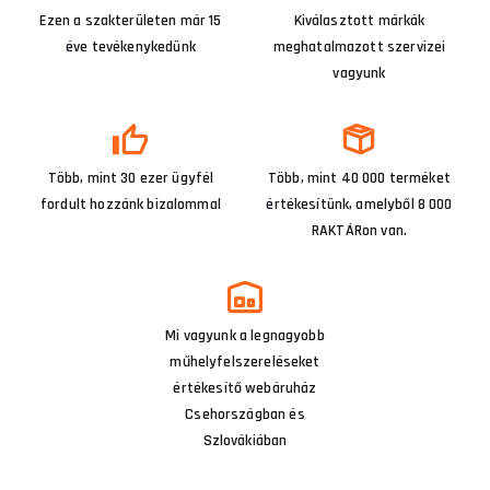
Ezen a szakterületen már 15
Kiválasztott márkák
éve tevékenykedünk
meghatalmazott szervizei
vagyunk
Több, mint 30 ezer ügyfél
Több, mint 40 000 terméket
fordult hozzánk bizalommal
értékesítünk, amelyből 8 000
RAKTÁRon van.
Mi vagyunk a legnagyobb
műhelyfelszereléseket
értékesítő webáruház
Csehországban és
Szlovákiában