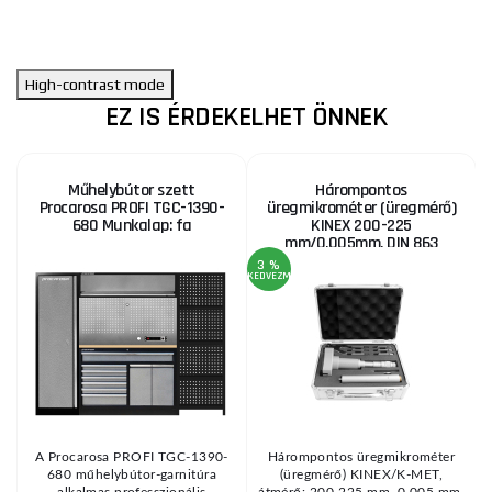
High-contrast mode
EZ IS ÉRDEKELHET ÖNNEK
Műhelybútor szett
Hárompontos
Procarosa PROFI TGC-1390-
üregmikrométer (üregmérő)
680 Munkalap: fa
KINEX 200-225
mm/0,005mm, DIN 863
3 %
KEDVEZMÉNY
A
V
A Procarosa PROFI TGC-1390-
Hárompontos üregmikrométer
680 műhelybútor-garnitúra
(üregmérő) KINEX/K-MET,
alkalmas professzionális
átmérő: 200-225 mm, 0,005 mm,