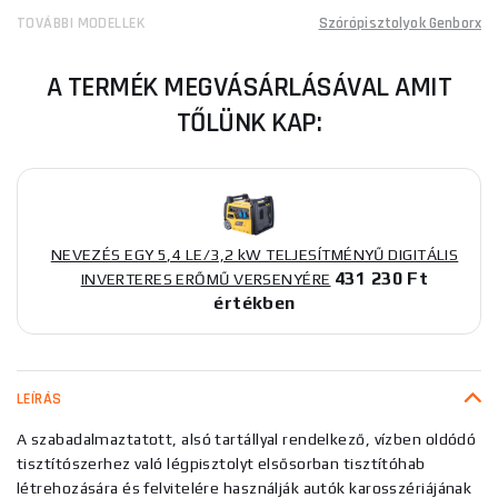
TOVÁBBI MODELLEK
Szórópisztolyok Genborx
A TERMÉK MEGVÁSÁRLÁSÁVAL AMIT
TŐLÜNK KAP:
NEVEZÉS EGY 5,4 LE/3,2 kW TELJESÍTMÉNYŰ DIGITÁLIS
431 230 Ft
INVERTERES ERŐMŰ VERSENYÉRE
értékben
LEÍRÁS
A szabadalmaztatott, alsó tartállyal rendelkező, vízben oldódó
tisztítószerhez való légpisztolyt elsősorban tisztítóhab
létrehozására és felvitelére használják autók karosszériájának