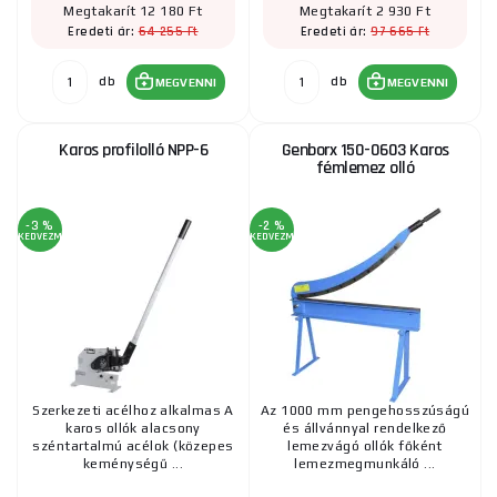
Megtakarít 12 180 Ft
Megtakarít 2 930 Ft
64 255 Ft
97 665 Ft
Eredeti ár:
Eredeti ár:
db
db
MEGVENNI
MEGVENNI
Karos profilolló NPP-6
Genborx 150-0603 Karos
fémlemez olló
-3 %
-2 %
KEDVEZMÉNY
KEDVEZMÉNY
Szerkezeti acélhoz alkalmas A
Az 1000 mm pengehosszúságú
karos ollók alacsony
és állvánnyal rendelkező
széntartalmú acélok (közepes
lemezvágó ollók főként
keménységű ...
lemezmegmunkáló ...