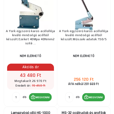
A York egyszerű karos acélollója
A York egyszerű karos acélollója
kiváló minőségű acélból
kiváló minőségű acélból
készült.Ezeket 40Mpa 40Nmm2
készült.Műszaki adatok:150/5
szilá ...
NEM ELÉRHETŐ
NEM ELÉRHETŐ
Akciós ár
43 480 Ft
256 120 Ft
Megtakarít 26 970 Ft
ÁFA nélkül 201 669 Ft
70 450 Ft
Eredeti ár:
db
db
MEGVENNI
MEGVENNI
Lemezvágó olló HS-1000
MS-32 acélrudak és profilok