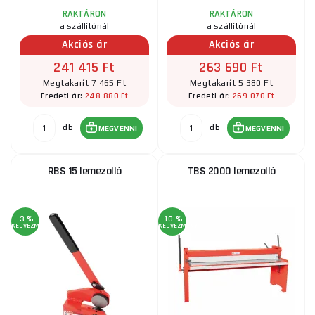
RAKTÁRON
RAKTÁRON
a szállítónál
a szállítónál
Akciós ár
Akciós ár
241 415 Ft
263 690 Ft
Megtakarít 7 465 Ft
Megtakarít 5 380 Ft
248 880 Ft
269 070 Ft
Eredeti ár:
Eredeti ár:
db
db
MEGVENNI
MEGVENNI
RBS 15 lemezolló
TBS 2000 lemezolló
-3 %
-10 %
KEDVEZMÉNY
KEDVEZMÉNY