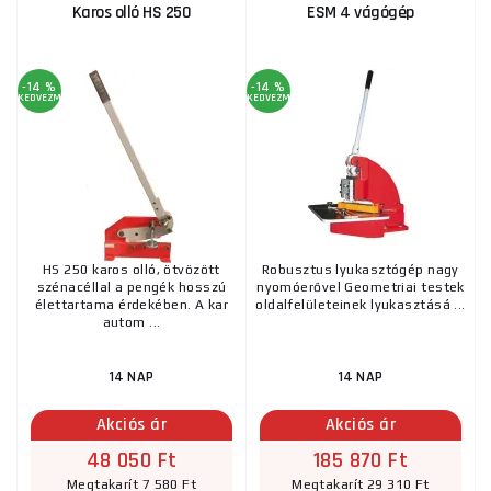
Karos olló HS 250
ESM 4 vágógép
-14 %
-14 %
KEDVEZMÉNY
KEDVEZMÉNY
HS 250 karos olló, ötvözött
Robusztus lyukasztógép nagy
szénacéllal a pengék hosszú
nyomóerővel Geometriai testek
élettartama érdekében. A kar
oldalfelületeinek lyukasztásá ...
autom ...
14 NAP
14 NAP
Akciós ár
Akciós ár
48 050 Ft
185 870 Ft
Megtakarít 7 580 Ft
Megtakarít 29 310 Ft