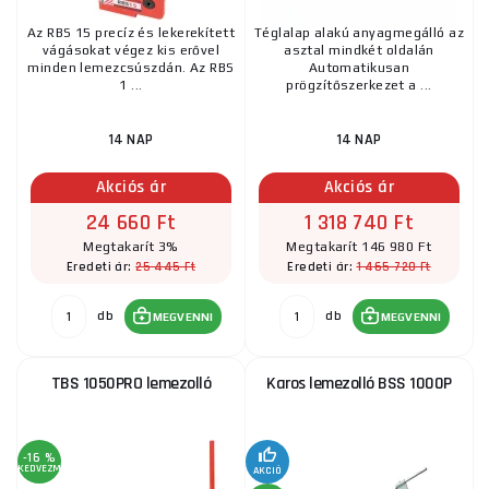
Az RBS 15 precíz és lekerekített
Téglalap alakú anyagmegálló az
vágásokat végez kis erővel
asztal mindkét oldalán
minden lemezcsúszdán. Az RBS
Automatikusan
1 ...
prögzítőszerkezet a ...
14 NAP
14 NAP
Akciós ár
Akciós ár
24 660 Ft
1 318 740 Ft
Megtakarít 3%
Megtakarít 146 980 Ft
25 445 Ft
1 465 720 Ft
Eredeti ár:
Eredeti ár:
db
db
MEGVENNI
MEGVENNI
TBS 1050PRO lemezolló
Karos lemezolló BSS 1000P
-16 %
KEDVEZMÉNY
AKCIÓ