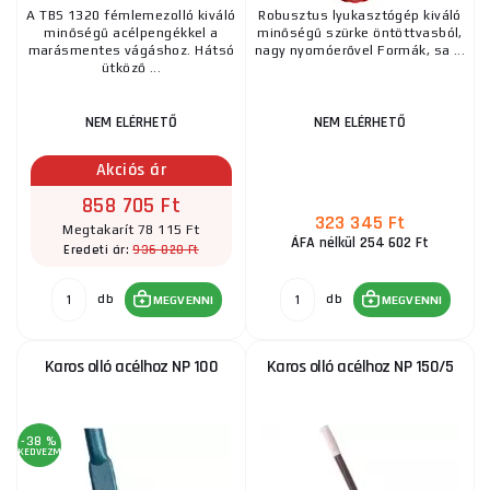
A TBS 1320 fémlemezolló kiváló
Robusztus lyukasztógép kiváló
minőségű acélpengékkel a
minőségű szürke öntöttvasból,
marásmentes vágáshoz. Hátsó
nagy nyomóerővel Formák, sa ...
ütköző ...
NEM ELÉRHETŐ
NEM ELÉRHETŐ
Akciós ár
858 705 Ft
323 345 Ft
Megtakarít 78 115 Ft
ÁFA nélkül 254 602 Ft
936 820 Ft
Eredeti ár:
db
db
MEGVENNI
MEGVENNI
Karos olló acélhoz NP 100
Karos olló acélhoz NP 150/5
-38 %
KEDVEZMÉNY