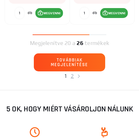
db
db
MEGVENNI
MEGVENNI
Megjelenítve
20 a
26
termékek
TOVÁBBIAK
MEGJELENÍTÉSE
1
2
5 OK, HOGY MIÉRT VÁSÁROLJON NÁLUNK