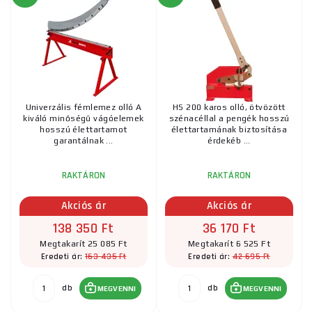
fizetéssel kapcsolatos tanácsért ne habozzon kapcsolatba
lépni velünk
, szívesen segítünk.
Univerzális fémlemez olló A
HS 200 karos olló, ötvözött
kiváló minőségű vágóelemek
szénacéllal a pengék hosszú
hosszú élettartamot
élettartamának biztosítása
garantálnak ...
érdekéb ...
RAKTÁRON
RAKTÁRON
Akciós ár
Akciós ár
138 350 Ft
36 170 Ft
Megtakarít 25 085 Ft
Megtakarít 6 525 Ft
163 435 Ft
42 695 Ft
Eredeti ár:
Eredeti ár:
db
db
MEGVENNI
MEGVENNI