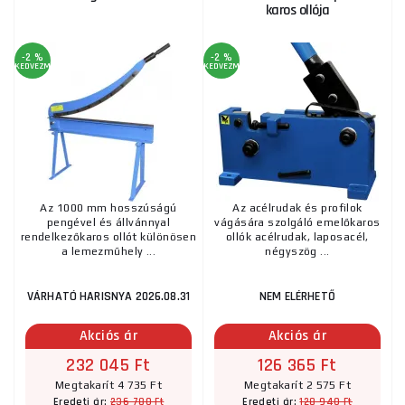
karos ollója
-2 %
-2 %
KEDVEZMÉNY
KEDVEZMÉNY
Az 1000 mm hosszúságú
Az acélrudak és profilok
pengével és állvánnyal
vágására szolgáló emelőkaros
rendelkezőkaros ollót különösen
ollók acélrudak, laposacél,
a lemezműhely ...
négyszög ...
VÁRHATÓ HARISNYA 2026.08.31
NEM ELÉRHETŐ
Akciós ár
Akciós ár
232 045 Ft
126 365 Ft
Megtakarít 4 735 Ft
Megtakarít 2 575 Ft
236 780 Ft
128 940 Ft
Eredeti ár:
Eredeti ár: