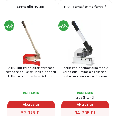
Karos olló HS 300
HS-10 emelőkaros fémolló
-19 %
-3 %
KEDVEZMÉNY
KEDVEZMÉNY
A HS 300 karos ollók ötvözött
Szerkezeti acélhoz alkalmas A
szénacélból készülnek a hosszú
karos ollók mind a szokásos,
élettartam érdekében. A kar a ...
mind a precíziós alakítási műve
...
RAKTÁRON
RAKTÁRON
a szállítónál
Akciós ár
Akciós ár
52 075 Ft
94 735 Ft