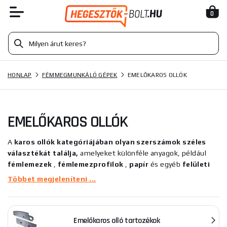
0
HONLAP
FÉMMEGMUNKÁLÓ GÉPEK
EMELŐKAROS OLLÓK
EMELŐKAROS OLLÓK
A
karos ollók kategóriájában olyan szerszámok széles
választékát találja,
amelyeket különféle anyagok, például
fémlemezek
,
fémlemezprofilok
,
papír
és egyéb
felületi
megmunkálható anyagok vágására terveztek. Ezeket a karos
Többet megjeleníteni ...
ollókat úgy tervezték, hogy megfeleljenek a kereskedők
igényeinek, precíz és könnyű munkát biztosítanak robusztus
fogantyúkkal és minőségi pengével.
Emelőkaros olló tartozékok