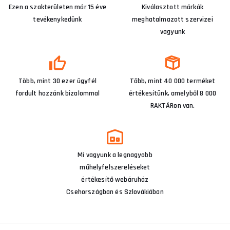
Ezen a szakterületen már 15 éve
Kiválasztott márkák
tevékenykedünk
meghatalmazott szervizei
vagyunk
Több, mint 30 ezer ügyfél
Több, mint 40 000 terméket
fordult hozzánk bizalommal
értékesítünk, amelyből 8 000
RAKTÁRon van.
Mi vagyunk a legnagyobb
műhelyfelszereléseket
értékesítő webáruház
Csehországban és Szlovákiában