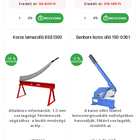
55 630 Ft
215 180 Ft
Eredeti ár:
Eredeti ár:
db
db
MEGVENNI
MEGVENNI
Karos lemezolló BSS1300
Genborx karos olló 150-0301
-14 %
-2 %
KEDVEZMÉNY
KEDVEZMÉNY
Általános információk: 1,5 mm
A karos ollót főként
vastagságú fémlemezek
lemezmegmunkáló műhelyekben
vágásához. a kiváló minőségű
használják, főként vastagabb,
acélp ...
rövidebb ac ...