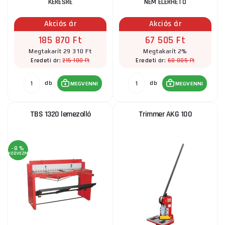
KÉRÉSRE
NEM ELÉRHETŐ
Akciós ár
Akciós ár
185 870 Ft
67 505 Ft
Megtakarít 29 310 Ft
Megtakarít 2%
215 180 Ft
68 885 Ft
Eredeti ár:
Eredeti ár:
db
db
MEGVENNI
MEGVENNI
TBS 1320 lemezolló
Trimmer AKG 100
-8 %
KEDVEZMÉNY