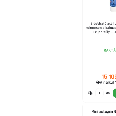
20.
Eldobható acél 
különösen alkalmas
Teljes súly: 2,1
RAKTÁ
15 10
ÁFA nélkül 
db
Mini autogén 