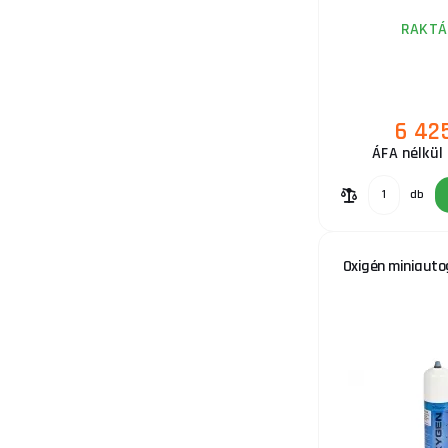
RAKTÁ
16.
6 42
ÁFA nélkül
17.
db
Oxigén miniauto
18.
19.