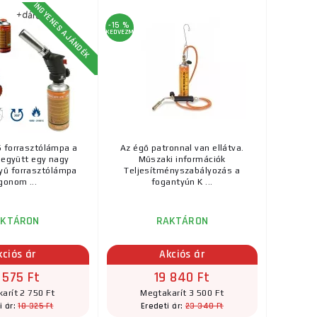
ks
INGYENES AJÁNDÉK
MEGVENNI
-15 %
KEDVEZMÉNY
29 700 Ft
RAKTÁRON
 Kioldó gyújtású. A
ks
MEGVENNI
 ...
66 490 Ft
RAKTÁRON
 forrasztólámpa a
Az égő patronnal van ellátva.
n, amely alkalmas
 együtt egy nagy
Műszaki információk
ks
MEGVENNI
 ...
yű forrasztólámpa
Teljesítményszabályozás a
gonom ...
fogantyún K ...
58 610 Ft
ron tokban
RAKTÁRON
AKTÁRON
RAKTÁRON
 kioldó gyújtással.
ks
MEGVENNI
...
kciós ár
Akciós ár
 575 Ft
19 840 Ft
3 165 Ft
arít 2 750 Ft
Megtakarít 3 500 Ft
RAKTÁRON
a szállítónál
18 325 Ft
23 340 Ft
i ár:
Eredeti ár:
s ideális