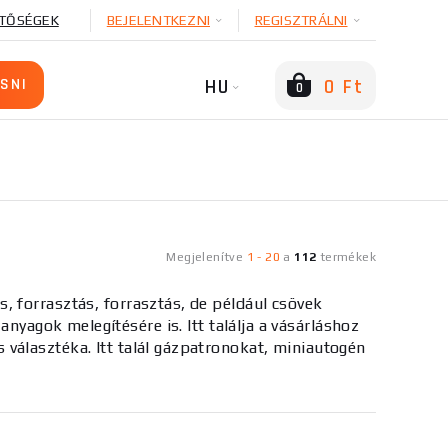
TŐSÉGEK
BEJELENTKEZNI
REGISZTRÁLNI
HU
0 Ft
0
Megjelenítve
1
-
20
a
112
termékek
, forrasztás, forrasztás, de például csövek
anyagok melegítésére is. Itt találja a vásárláshoz
 választéka. Itt talál gázpatronokat, miniautogén
izetéssel kapcsolatos tanácsadásért kérjük, lépjen