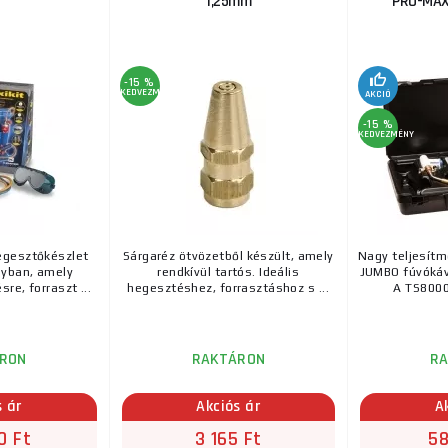
1,25mm
PRO-MAX
-15 %
KEDVEZMÉNY
AKCIÓ
-15 %
KEDVEZMÉNY
egesztőkészlet
Sárgaréz ötvözetből készült, amely
Nagy teljesít
nyban, amely
rendkívül tartós. Ideális
JUMBO fúvókáva
re, forraszt ...
hegesztéshez, forrasztáshoz s ...
A TS8000
RON
RAKTÁRON
R
s ár
Akciós ár
A
0 Ft
3 165 Ft
58