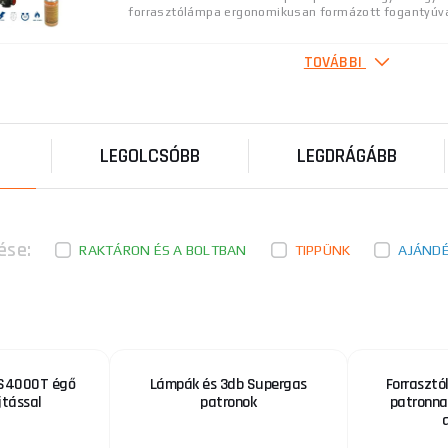
forrasztólámpa ergonomikusan formázott fogantyúval
TOVÁBBI
Oxigén miniautogén KG 110bar
Eldobható acél oxigénpatron, különösen alkalmas "mi
súly: 2,1 kg Tartalom súlya: 136 g (110 l) Mene ...
LEGOLCSÓBB
LEGDRÁGÁBB
Kemper group 12500 gázforrasztópáka
Kemper group 12500 gázforrasztópáka A könnyű, prof
kerámia fúvókával ellátott mikrolámpa bármilyen helyz
ése:
RAKTÁRON ÉS A BOLTBAN
TIPPÜNK
AJÁND
Mini autogén sárgaréz fúvóka 1,25mm
Sárgaréz ötvözetből készült, amely rendkívül tartós. I
hegesztéshez, forrasztáshoz stb. Menet M6x1 Fúvóka
TS4000T égő
Lámpák és 3db Supergas
Forraszt
jtással
patronok
patronna
TURBO égő KEMAP 4 kW/EU 1,5 m-es tömlővel
Professzionális KEMPER 1062ETCF égő patronokhoz 
gázpalackokhoz.Alumínium test, ergonomikus foganty