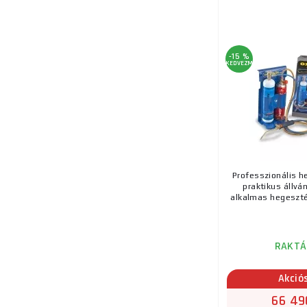
-15 %
KEDVEZMÉNY
Professzionális h
praktikus állvá
alkalmas hegesztés
RAKTÁ
Akció
66 49