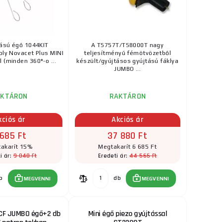
9 725 Ft
g patron
RAKTÁRON
tású égő 1044KIT
A TS757T/TS8000T nagy
nyű és strapabíró
ks
MEGVENNI
oly Novacet Plus MINI
teljesítményű fémötvözetből
...
 (minden 360°-o ...
készült/gyújtásos gyújtású fáklya
JUMBO ...
AKTÁRON
RAKTÁRON
kciós ár
Akciós ár
 685 Ft
37 880 Ft
akarít 15%
Megtakarít 6 685 Ft
9 040 Ft
44 565 Ft
i ár:
Eredeti ár:
b
db
MEGVENNI
MEGVENNI
F JUMBO égő+2 db
Mini égő piezo gyújtással