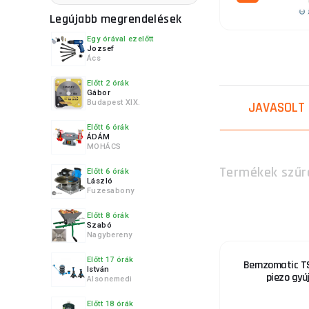
Legújabb megrendelések
Egy órával ezelőtt
Jozsef
Ács
4.
Előtt 2 órák
Gábor
Budapest XIX.
JAVASOLT
Előtt 6 órák
ÁDÁM
5.
MOHÁCS
Termékek szűr
Előtt 6 órák
László
Fuzesabony
Előtt 8 órák
6.
Szabó
Nagybereny
Előtt 17 órák
Bernzomatic 
István
piezo gyú
Alsonemedi
7.
Előtt 18 órák