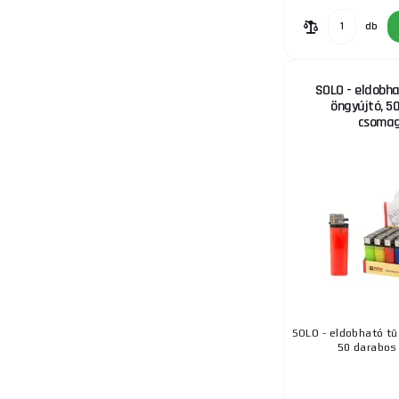
db
12.
SOLO - eldobha
öngyújtó, 5
csoma
13.
14.
SOLO - eldobható tű
50 darabo
15.