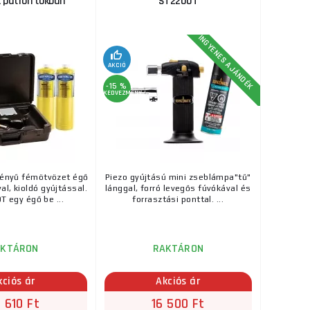
 patron tokban
ST2200T
INGYENES AJÁNDÉK
AKCIÓ
-15 %
KEDVEZMÉNY
ményű fémötvözet égő
Piezo gyújtású mini zseblámpa"tű"
l, kioldó gyújtással.
lánggal, forró levegős fúvókával és
T egy égő be ...
forrasztási ponttal. ...
AKTÁRON
RAKTÁRON
kciós ár
Akciós ár
 610 Ft
16 500 Ft