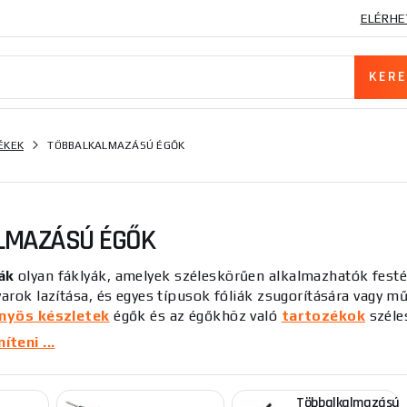
ELÉRHE
ÉKEK
TÖBBALKALMAZÁSÚ ÉGŐK
LMAZÁSÚ ÉGŐK
ák
olyan fáklyák, amelyek széleskörűen alkalmazhatók festés
varok lazítása, és egyes típusok fóliák zsugorítására vagy mű
őnyös készletek
égők és az égőkhöz való
tartozékok
széles
orrasztási tartozékokat. A kiválasztással, vásárlással vagy f
teni ...
nk, szívesen segítünk Önnek.
Többalkalmazású