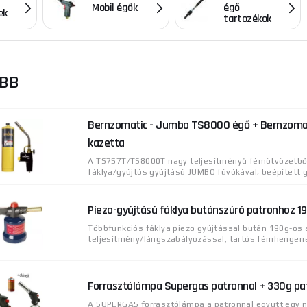
Mobil égők
égő
ek
tartozékok
ŐBB
Bernzomatic - Jumbo TS8000 égő + Bernzoma
kazetta
A TS757T/TS8000T nagy teljesítményű fémötvözetből
fáklya/gyújtós gyújtású JUMBO fúvókával, beépített gy
Piezo-gyújtású fáklya butánszúró patronhoz 1
Többfunkciós fáklya piezo gyújtással bután 190g-os 
teljesítmény/lángszabályozással, tartós fémhengerrel
Forrasztólámpa Supergas patronnal + 330g pa
A SUPERGAS forrasztólámpa a patronnal együtt egy n