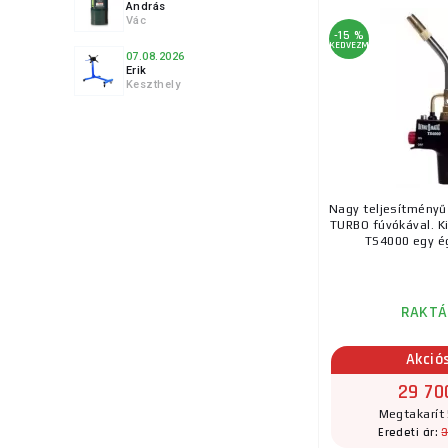
András
Vác
-15 %
KEDVEZMÉNY
07.08.2026
Erik
Keszthely
8.
9.
Nagy teljesítményű
TURBO fúvókával. Ki
TS4000 egy ég
RAKTÁ
10.
Akció
29 70
Megtakarít 
11.
3
Eredeti ár: