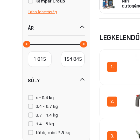
Mini
Kemper Group
autogén
MEVA
Több
lehetőség
ROTHENBERGER
ÁR
SOLO MATCHES &
FLAMES, a.s.
LEGKELEND
1.
SÚLY
x - 0.4 kg
2.
0.4 - 0.7 kg
0.7 - 1.4 kg
1.4 - 5 kg
több, mint 5.5 kg
3.