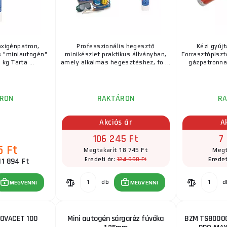
TORNADO zseblámpa piezo gyújtással + piercin
INGYENES
oxigénpatron,
Professzionális hegesztő
Kézi gyúj
Kemper Tornado repülő lámpa piezo gyújtással A kön
 "miniautogén".
minikészlet praktikus állványban,
Forrasztópiszt
Kemper Tornado repülőlámpa ideális segítőtárs sokfé 
 kg Tarta ...
amely alkalmas hegesztéshez, fo ...
gázpatronnal
RON
RAKTÁRON
R
Akciós ár
A
106 245 Ft
7
5 Ft
Megtakarít 18 745 Ft
Megt
124 990 Ft
Eredeti ár:
Eredet
11 894 Ft
db
d
MEGVENNI
MEGVENNI
NOVACET 100
Mini autogén sárgaréz fúvóka
BZM TS8000C