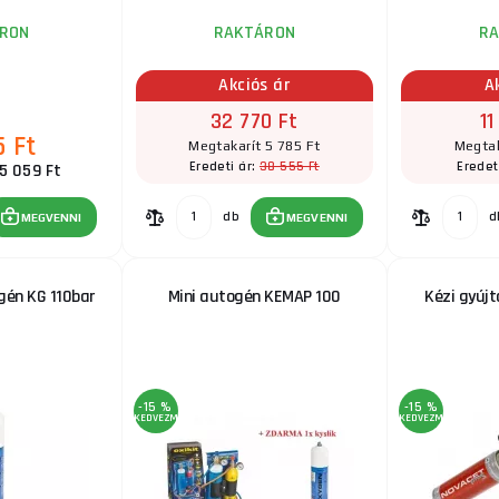
RON
RAKTÁRON
R
Égőkészlet Supergas patronokkal
Akciós ár
A
Az égő patronnal van ellátva. Műszaki információk
Teljesítményszabályozás a fogantyún Kifolyócső Ø
32 770 Ft
11
...
5 Ft
Megtakarít 5 785 Ft
Megtak
38 555 Ft
Eredeti ár:
Eredet
 5 059 Ft
Mini égő konyhai gáz bután 90 g (150ml)
db
d
MEGVENNI
MEGVENNI
Az égő teljesen kompakt, a fogantyú szálcsiszolt alu
a fúvóka kerámia fémkróm védelemmel, széles talp ..
gén KG 110bar
Mini autogén KEMAP 100
Kézi gyúj
Iskolai Laboratórium Bunsen Kahan 955
Iskolai laboratórium Bunsen's Kahan 955 Folyamatos
teljesítményszabályozás szabályozóval, a láng inten
...
-15 %
-15 %
KEDVEZMÉNY
KEDVEZMÉNY
UL2317 égő ceruzalánggal