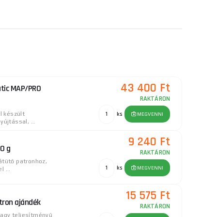
43 400 Ft
tic MAP/PRO
RAKTÁRON
 készült
ks
MEGVENNI
újtással, ...
9 240 Ft
90 g
RAKTÁRON
átütő patronhoz,
ks
MEGVENNI
 ...
15 575 Ft
tron ajándék
RAKTÁRON
agy teljesítményű