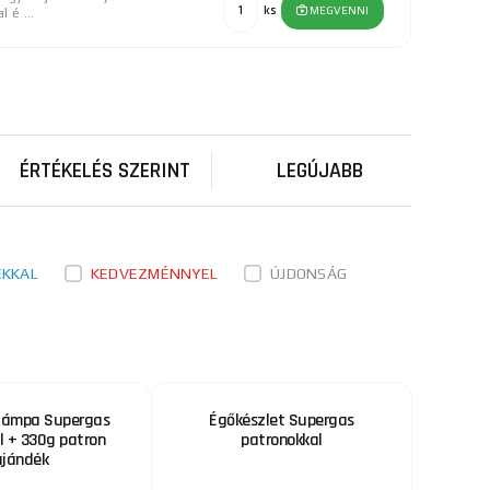
ks
MEGVENNI
 é ...
15 105 Ft
RAKTÁRON
niautogén". Teljes
ks
MEGVENNI
ÉRTÉKELÉS SZERINT
LEGÚJABB
11 040 Ft
RAKTÁRON
esszionális,
ks
MEGVENNI
etb ...
ÉKKAL
KEDVEZMÉNNYEL
ÚJDONSÁG
3 165 Ft
RAKTÁRON
deális
ks
MEGVENNI
 átmérő ...
ólámpa Supergas
Égőkészlet Supergas
32 770 Ft
l + 330g patron
patronokkal
ajándék
RAKTÁRON
és
ú, piezo-gyújtás, á