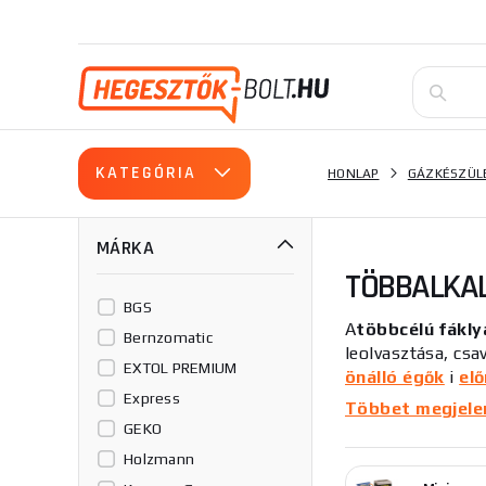
KATEGÓRIA
HONLAP
GÁZKÉSZÜL
MÁRKA
TÖBBALKA
BGS
A
többcélú fákly
Bernzomatic
leolvasztása, csa
EXTOL PREMIUM
önálló égők
i
el
Express
tartozékokat és f
Többet megjelení
kapcsolatba velü
GEKO
Holzmann