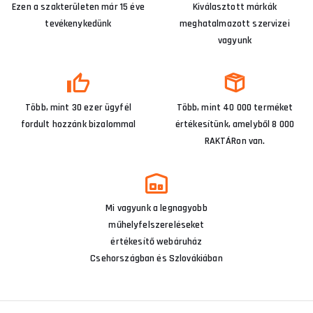
Ezen a szakterületen már 15 éve
Kiválasztott márkák
tevékenykedünk
meghatalmazott szervizei
vagyunk
Több, mint 30 ezer ügyfél
Több, mint 40 000 terméket
fordult hozzánk bizalommal
értékesítünk, amelyből 8 000
RAKTÁRon van.
Mi vagyunk a legnagyobb
műhelyfelszereléseket
értékesítő webáruház
Csehországban és Szlovákiában