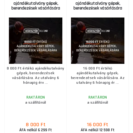
ajándékutalvány gépek,
ajándékutalvány gépek,
nem vehet igénybe pl. -1% előre fizetés esetén stb.
berendezések vásárlására
berendezések vásárlására
Ha a kínálatunkban szereplő értékeknél nagyobb értékű
utalványt szeretne vásárolni, kérjük, vegye fel velünk a
kapcsolatot telefonon vagy e-mailben, mi pedig kívánsága
szerint elkészítjük az utalványt. Az utalvány összege az ÁFA-t
is tartalmazza.
8 000 Ft értékű ajándékutalvány
16 000 Ft értékű
gépek, berendezések
ajándékutalvány gépek,
vásárlására. Az utalvány 6
berendezések vásárlására. Az
hónapig érv ...
utalvány 6 hónapig ér ...
RAKTÁRON
RAKTÁRON
a szállítónál
a szállítónál
8 000 Ft
16 000 Ft
ÁFA nélkül 6 299 Ft
ÁFA nélkül 12 598 Ft