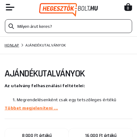
0
HONLAP
AJÁNDÉKUTALVÁNYOK
AJÁNDÉKUTALVÁNYOK
Az utalvány felhasználási feltételei:
Megrendelésenként csak egy tetszőleges értékű
utalvány használható fel.
Többet megjeleníteni ...
Az utalványok a megrendelésekben nem vonhatók
össze.
Amennyiben felhasznál egy utalványt a rendelés során,
akkor abban a rendelésben további kedvezményeket már
8 000 Ft értékű
16 000 Ft értékű