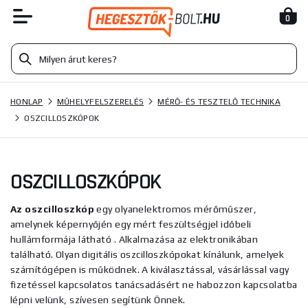
0
HONLAP
MŰHELYFELSZERELÉS
MÉRŐ- ÉS TESZTELŐ TECHNIKA
OSZCILLOSZKÓPOK
OSZCILLOSZKÓPOK
Az oszcilloszkóp
egy olyan
elektromos mérőműszer,
amelynek képernyőjén egy mért feszültségjel időbeli
hullámformája látható
. Alkalmazása az elektronikában
található. Olyan digitális oszcilloszkópokat kínálunk, amelyek
számítógépen is működnek. A kiválasztással, vásárlással vagy
fizetéssel kapcsolatos tanácsadásért ne habozzon kapcsolatba
lépni velünk, szívesen segítünk Önnek.