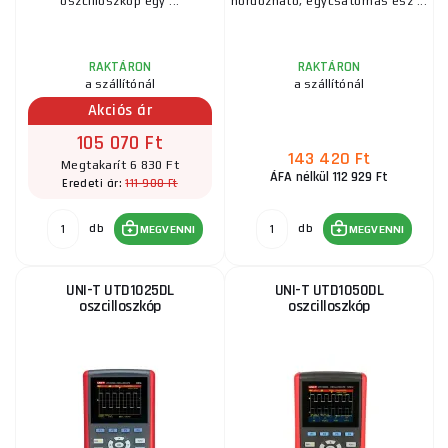
oszcilloszkóp egy ...
hordozható, egycsatornás esz ...
RAKTÁRON
RAKTÁRON
a szállítónál
a szállítónál
Akciós ár
105 070 Ft
143 420 Ft
Megtakarít 6 830 Ft
ÁFA nélkül 112 929 Ft
111 900 Ft
Eredeti ár:
db
db
MEGVENNI
MEGVENNI
UNI-T UTD1025DL
UNI-T UTD1050DL
oszcilloszkóp
oszcilloszkóp