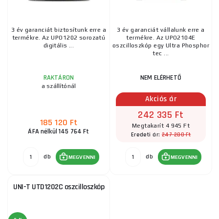
3 év garanciát biztosítunk erre a
3 év garanciát vállalunk erre a
termékre. Az UPO1202 sorozatú
termékre. Az UPO2104E
digitális ...
oszcilloszkóp egy Ultra Phosphor
tec ...
RAKTÁRON
NEM ELÉRHETŐ
a szállítónál
Akciós ár
242 335 Ft
185 120 Ft
Megtakarít 4 945 Ft
ÁFA nélkül 145 764 Ft
247 280 Ft
Eredeti ár:
db
db
MEGVENNI
MEGVENNI
UNI-T UTD1202C oszcilloszkóp