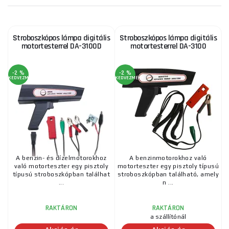
Stroboszkópos lámpa digitális
Stroboszkópos lámpa digitális
motortesterrel DA-3100D
motortesterrel DA-3100
-2 %
-2 %
KEDVEZMÉNY
KEDVEZMÉNY
A benzin- és dízelmotorokhoz
A benzinmotorokhoz való
való motorteszter egy pisztoly
motorteszter egy pisztoly típusú
típusú stroboszkópban találhat
stroboszkópban található, amely
...
n ...
RAKTÁRON
RAKTÁRON
a szállítónál