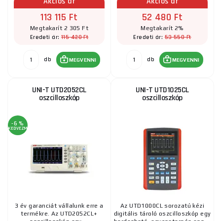
Akciós ár
Akciós ár
113 115 Ft
52 480 Ft
Megtakarít 2 305 Ft
Megtakarít 2%
115 420 Ft
53 550 Ft
Eredeti ár:
Eredeti ár:
db
db
MEGVENNI
MEGVENNI
UNI-T UTD2052CL
UNI-T UTD1025CL
oszcilloszkóp
oszcilloszkóp
-6 %
KEDVEZMÉNY
3 év garanciát vállalunk erre a
Az UTD1000CL sorozatú kézi
termékre. Az UTD2052CL+
digitális tároló oszcilloszkóp egy