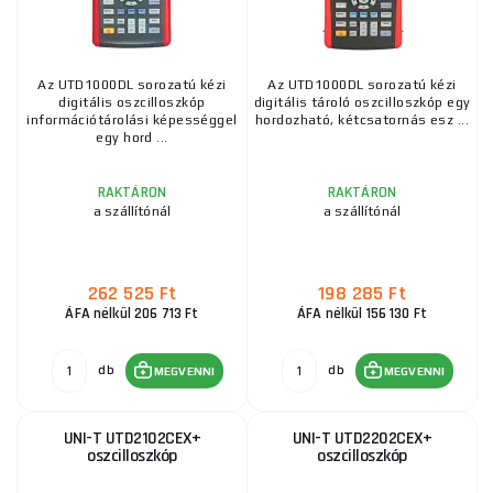
Az UTD1000DL sorozatú kézi
Az UTD1000DL sorozatú kézi
digitális oszcilloszkóp
digitális tároló oszcilloszkóp egy
információtárolási képességgel
hordozható, kétcsatornás esz ...
egy hord ...
RAKTÁRON
RAKTÁRON
a szállítónál
a szállítónál
262 525 Ft
198 285 Ft
ÁFA nélkül 206 713 Ft
ÁFA nélkül 156 130 Ft
db
db
MEGVENNI
MEGVENNI
UNI-T UTD2102CEX+
UNI-T UTD2202CEX+
oszcilloszkóp
oszcilloszkóp