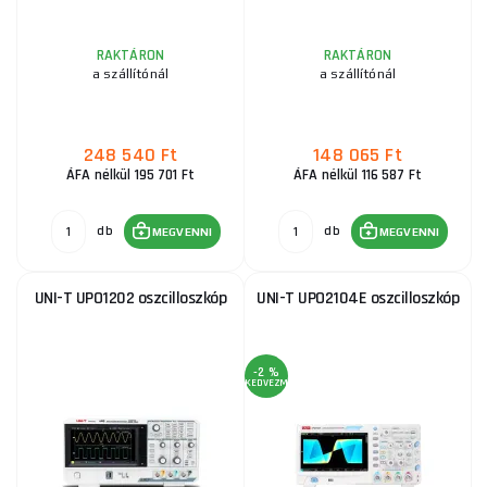
RAKTÁRON
RAKTÁRON
a szállítónál
a szállítónál
248 540 Ft
148 065 Ft
ÁFA nélkül 195 701 Ft
ÁFA nélkül 116 587 Ft
db
db
MEGVENNI
MEGVENNI
UNI-T UPO1202 oszcilloszkóp
UNI-T UPO2104E oszcilloszkóp
-2 %
KEDVEZMÉNY