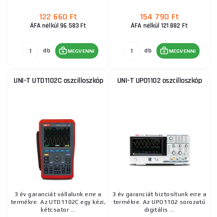
122 660 Ft
154 790 Ft
ÁFA nélkül 96 583 Ft
ÁFA nélkül 121 882 Ft
db
db
MEGVENNI
MEGVENNI
UNI-T UTD1102C oszcilloszkóp
UNI-T UPO1102 oszcilloszkóp
3 év garanciát vállalunk erre a
3 év garanciát biztosítunk erre a
termékre. Az UTD1102C egy kézi,
termékre. Az UPO1102 sorozatú
kétcsator ...
digitális ...