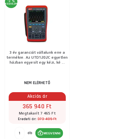
-2 %
KEDVEZMÉNY
3 év garanciát vállalunk erre a
termékre. Az UTD1202C egyetlen
házban egyesít egy kézi, ké ...
NEM ELÉRHETŐ
Akciós ár
365 940 Ft
Megtakarít 7 465 Ft
373 405 Ft
Eredeti ár:
db
MEGVENNI