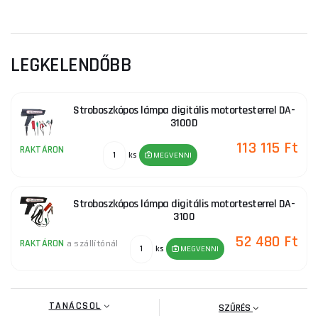
LEGKELENDŐBB
Stroboszkópos lámpa digitális motortesterrel DA-
3100D
113 115 Ft
RAKTÁRON
ks
MEGVENNI
Stroboszkópos lámpa digitális motortesterrel DA-
3100
52 480 Ft
RAKTÁRON
a szállítónál
ks
MEGVENNI
TANÁCSOL
SZŰRÉS