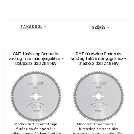
TANÁCSOL
SZŰRÉS
CMT fűrészlap Corian és
CMT fűrészlap Corian és
vastag falú műanyagokhoz -
vastag falú műanyagokhoz -
D300x3,2 d30 Z84 HW
D160x2.2 d20 Z48 HW
Módosított geometriájú
Módosított geometriájú
fűrészlap és speciális
fűrészlap és speciális
mikroszemcsés keményfém
mikroszemcsés keményfém