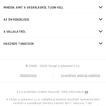
MINDEN, AMIT A VÁSÁRLÁSRÓL TUDNI KELL
AZ ÖN RENDELÉSEI
A VÁLLALATRÓL
HASZNOS TANÁCSOK
© 2008 - 2026 Stroje a vybavení s.r.o.
Oldaltérkép
Személyes adatok védelme
Ez a weboldal sütiket használ. Több információ
itt
.
A Stroje a vybavení s.r.o. vállalkozó köteles bevételi nyilvántartást
vezetni a vonatkozó törvény szerint 2017. március 1-től.