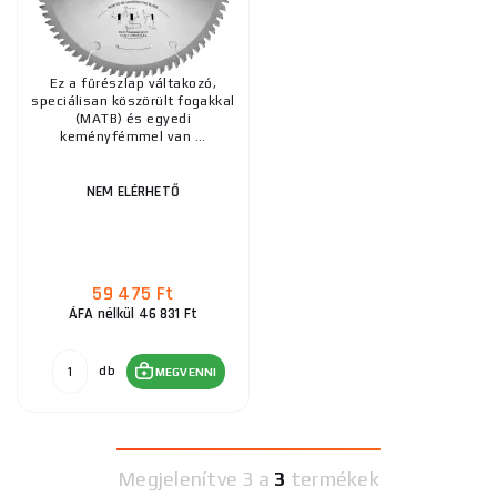
Ez a fűrészlap váltakozó,
speciálisan köszörült fogakkal
(MATB) és egyedi
keményfémmel van ...
NEM ELÉRHETŐ
59 475 Ft
ÁFA nélkül 46 831 Ft
db
MEGVENNI
Megjelenítve
3 a
3
termékek