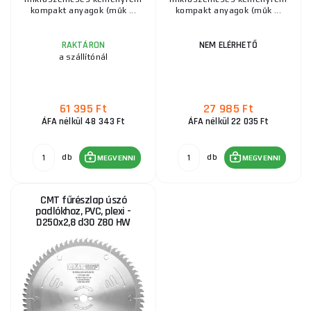
kompakt anyagok (műk ...
kompakt anyagok (műk ...
RAKTÁRON
NEM ELÉRHETŐ
a szállítónál
61 395 Ft
27 985 Ft
ÁFA nélkül 48 343 Ft
ÁFA nélkül 22 035 Ft
db
db
MEGVENNI
MEGVENNI
CMT fűrészlap úszó
padlókhoz, PVC, plexi -
D250x2,8 d30 Z80 HW