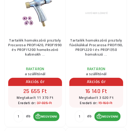
Tartalék homokszóró pisztoly
Tartalék homokszóró pisztoly
Procarosa PROFI420, PROFI990
fúvókákkal Procarosa PROFI90,
és PROFI1200 homokszóró
PROFI220-I és PROFI350
kabinokh ...
homokszó ...
RAKTÁRON
RAKTÁRON
a szállítónál
a szállítónál
Akciós ár
Akciós ár
25 655 Ft
16 140 Ft
Megtakarít 11 370 Ft
Megtakarít 3 020 Ft
37 025 Ft
19 160 Ft
Eredeti ár:
Eredeti ár:
db
db
MEGVENNI
MEGVENNI