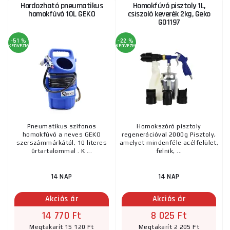
Hordozható pneumatikus
Homokfúvó pisztoly 1L,
homokfúvó 10L GEKO
csiszoló keverék 2kg, Geko
G01197
-51 %
-22 %
KEDVEZMÉNY
KEDVEZMÉNY
Pneumatikus szifonos
Homokszóró pisztoly
homokfúvó a neves GEKO
regenerációval 2000g Pisztoly,
szerszámmárkától, 10 literes
amelyet mindenféle acélfelület,
űrtartalommal . K ...
felnik, ...
14 NAP
14 NAP
Akciós ár
Akciós ár
14 770 Ft
8 025 Ft
Megtakarít 15 120 Ft
Megtakarít 2 205 Ft