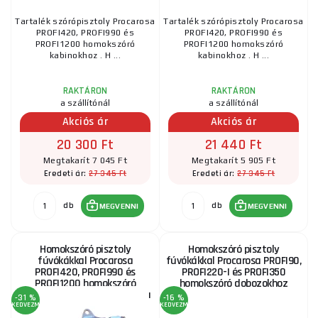
Tartalék szórópisztoly Procarosa
Tartalék szórópisztoly Procarosa
PROFI420, PROFI990 és
PROFI420, PROFI990 és
PROFI1200 homokszóró
PROFI1200 homokszóró
kabinokhoz . H ...
kabinokhoz . H ...
RAKTÁRON
RAKTÁRON
a szállítónál
a szállítónál
Akciós ár
Akciós ár
20 300 Ft
21 440 Ft
Megtakarít 7 045 Ft
Megtakarít 5 905 Ft
27 345 Ft
27 345 Ft
Eredeti ár:
Eredeti ár:
db
db
MEGVENNI
MEGVENNI
Homokszóró pisztoly
Homokszóró pisztoly
fúvókákkal Procarosa
fúvókákkal Procarosa PROFI90,
PROFI420, PROFI990 és
PROFI220-I és PROFI350
PROFI1200 homokszóró
homokszóró dobozokhoz
ládákhoz, 990-es típusú láda
-31 %
-16 %
KEDVEZMÉNY
KEDVEZMÉNY