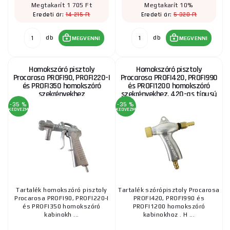
Megtakarít 1 705 Ft
Megtakarít 10%
14 215 Ft
5 320 Ft
Eredeti ár:
Eredeti ár:
db
db
MEGVENNI
MEGVENNI
Homokszóró pisztoly
Homokszóró pisztoly
Procarosa PROFI90, PROFI220-I
Procarosa PROFI420, PROFI990
és PROFI350 homokszóró
és PROFI1200 homokszóró
szekrényekhez
szekrényekhez, 420-as típusú
szekrény
-35 %
-35 %
KEDVEZMÉNY
KEDVEZMÉNY
Tartalék homokszóró pisztoly
Tartalék szórópisztoly Procarosa
Procarosa PROFI90, PROFI220-I
PROFI420, PROFI990 és
és PROFI350 homokszóró
PROFI1200 homokszóró
kabinokh ...
kabinokhoz . H ...