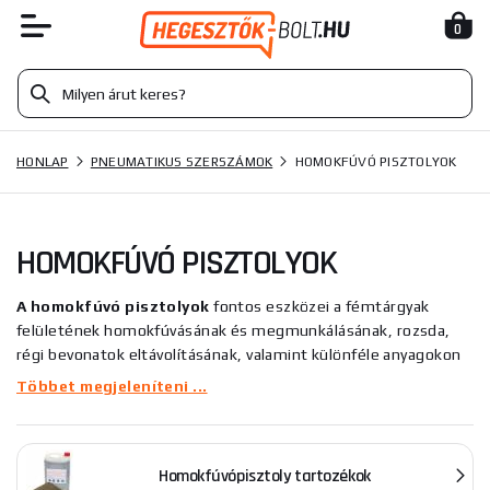
0
HONLAP
PNEUMATIKUS SZERSZÁMOK
HOMOKFÚVÓ PISZTOLYOK
HOMOKFÚVÓ PISZTOLYOK
A homokfúvó pisztolyok
fontos eszközei a fémtárgyak
felületének homokfúvásának és megmunkálásának, rozsda,
régi bevonatok eltávolításának, valamint különféle anyagokon
díszek készítésének. Ezek a fegyverek ideálisak
Többet megjeleníteni ...
autókarosszéria-műhelyekben, otthoni műhelyekben való
használatra, és népszerűek a művészeti és kézműves iparban,
mivel hatékonyan tisztítják és kondicionálják a különféle
Homokfúvópisztoly tartozékok
anyagok felületét.