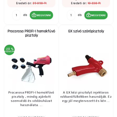
29 890 Ft
10 230 Ft
Eredeti ár:
Eredeti ár:
db
db
MEGVENNI
MEGVENNI
Procarosa PROFI-I homokfúvó
GX szívó szórópisztoly
pisztoly
-20 %
KEDVEZMÉNY
Procarosa PROFI-I homokfúvó
A GX kézi pisztolyt injektoros
pisztoly , mindig ajánlott
robbanófülkékben használják. Ez
szemvédő és védőruházat
egy jól megtervezett és kén ...
használata. ...