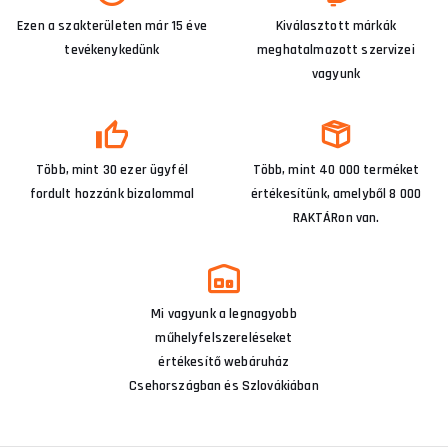
Ezen a szakterületen már 15 éve
Kiválasztott márkák
tevékenykedünk
meghatalmazott szervizei
vagyunk
Több, mint 30 ezer ügyfél
Több, mint 40 000 terméket
fordult hozzánk bizalommal
értékesítünk, amelyből 8 000
RAKTÁRon van.
Mi vagyunk a legnagyobb
műhelyfelszereléseket
értékesítő webáruház
Csehországban és Szlovákiában