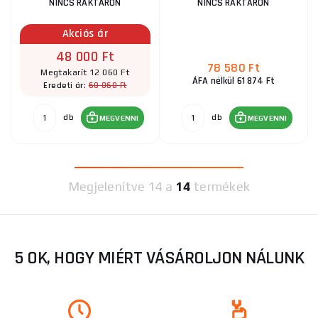
NINCS RAKTÁRON
NINCS RAKTÁRON
Akciós ár
48 000 Ft
78 580 Ft
Megtakarít 12 060 Ft
ÁFA nélkül 61 874 Ft
60 060 Ft
Eredeti ár:
db
db
MEGVENNI
MEGVENNI
Megjelenítve
14 a
14
termékek
5 OK, HOGY MIÉRT VÁSÁROLJON NÁLUNK