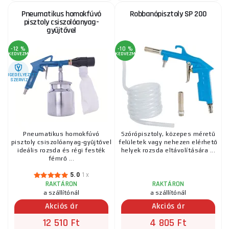
Pneumatikus homokfúvó
Robbanópisztoly SP 200
pisztoly csiszolóanyag-
gyűjtővel
-12 %
-10 %
KEDVEZMÉNY
KEDVEZMÉNY
ENGEDÉLYEZETT
SZERVIZ
Pneumatikus homokfúvó
Szórópisztoly, közepes méretű
pisztoly csiszolóanyag-gyűjtővel
felületek vagy nehezen elérhető
ideális rozsda és régi festék
helyek rozsda eltávolítására ...
fémrő ...
5.0
1x
RAKTÁRON
RAKTÁRON
a szállítónál
a szállítónál
Akciós ár
Akciós ár
12 510 Ft
4 805 Ft