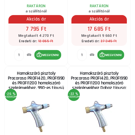
RAKTÁRON
RAKTÁRON
a szállítónál
a szállítónál
Akciós ár
Akciós ár
7 795 Ft
17 685 Ft
Megtakarít 4 270 Ft
Megtakarít 9 660 Ft
12 065 Ft
27 345 Ft
Eredeti ár:
Eredeti ár:
db
db
MEGVENNI
MEGVENNI
Homokszóró pisztoly
Homokszóró pisztoly
Procarosa PROFI420, PROFI990
Procarosa PROFI420, PROFI990
és PROFI1200 homokszóró
és PROFI1200 homokszóró
szekrényekhez, 990-es típusú
szekrényekhez Doboz típusa:
szekrényhez
1200
-26 %
-22 %
KEDVEZMÉNY
KEDVEZMÉNY