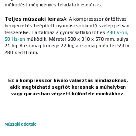
működést még igényes feladatok esetén is.
Teljes műszaki leírás
A:
A kompresszor öntöttvas
hengerrel és beépített nyomáscsökkentő szeleppel van
felszerelve. Tartalmaz 2 gyorscsatlakozót és
230 V-on,
50 Hz-en
működik. Méretei 580 x 310 x 570 mm, súlya
21 kg. A csomag tömege 22 kg, a csomag méretei 590 x
280 x 610 mm.
Ez a kompresszor kiváló választás mindazoknak,
akik megbízható segítőt keresnek a műhelyben
vagy garázsban végzett különféle munkákhoz.
Műszaki adatok: