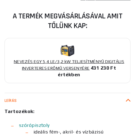
A TERMÉK MEGVÁSÁRLÁSÁVAL AMIT
TŐLÜNK KAP:
NEVEZÉS EGY 5,4 LE/3,2 kW TELJESÍTMÉNYŰ DIGITÁLIS
431 230 Ft
INVERTERES ERŐMŰ VERSENYÉRE
értékben
LEÍRÁS
Tartozékok:
szórópisztoly
ideális fém-, akril- és vízbázisú