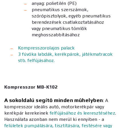
anyag: polietilén (PE)
pneumatikus szerszámok,
szórópisztolyok, egyéb pneumatikus
berendezések csatlakoztatásához
vagy pneumatikus tömlők
meghosszabbításához
Kompresszorolajos palack
3 fúvóka labdák, kerékpárok, játékmatracok
stb. felfújásához.
Kompresszor MB-K102
A sokoldalú segítő minden műhelyben
:
A
kompresszor ideális autó, motorkerékpár vagy
kerékpár kerekeinek
felfújásához és leeresztéséhez
.
Használata azonban nem merül ki ennyiben - a
felületek pumpálására, tisztítására, festésére vagy