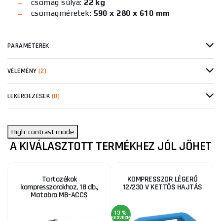
csomag súlya:
22 kg
csomagméretek:
590 x 280 x 610 mm
PARAMÉTEREK
VÉLEMÉNY
(2)
LEKÉRDEZÉSEK
(0)
High-contrast mode
A KIVÁLASZTOTT TERMÉKHEZ JÓL JÖHET
Tartozékok
KOMPRESSZOR LÉGERŐ
kompresszorokhoz, 18 db.,
12/230 V KETTŐS HAJTÁS
Matabro MB-ACCS
13 %
1
KEDVEZMÉNY
KE