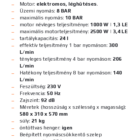
Motor:
elektromos, léghűtéses
.
Üzemi nyomás:
8 BAR
maximális nyomás:
10 BAR
motor névleges teljesítménye:
1000 W | 1,3 LE
maximális motorteljesítmény:
2500 W | 3,4 LE
tartálykapacitás:
24 l
effektív teljesítmény 1 bar nyomáson:
300
L/min
tényleges teljesítmény 4 bar nyomáson:
206
L/min
Hatékony teljesítmény 8 bar nyomáson:
140
L/min
Feszültség:
230 V
Frekvencia:
50 Hz
Zajszint:
92 dB
Méretek (hosszúság x szélesség x magasság):
580 x 310 x 570 mm
súly:
21 kg
öntöttvas henger:
igen
Beépített nyomáscsökkentő szelep