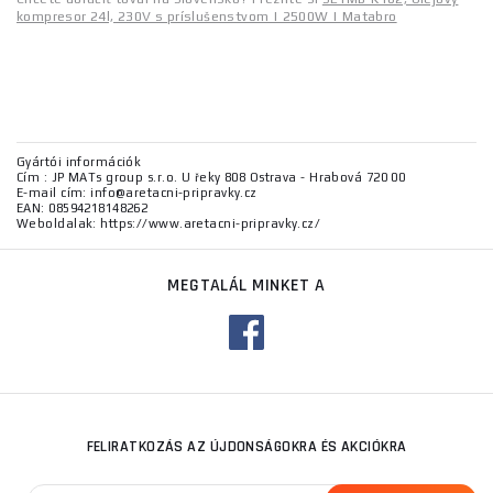
kompresor 24l, 230V s príslušenstvom | 2500W | Matabro
Gyártói információk
Cím : JP MATs group s.r.o. U řeky 808 Ostrava - Hrabová 720 00
E-mail cím: info@aretacni-pripravky.cz
EAN: 08594218148262
Weboldalak: https://www.aretacni-pripravky.cz/
MEGTALÁL MINKET A
FELIRATKOZÁS AZ ÚJDONSÁGOKRA ÉS AKCIÓKRA