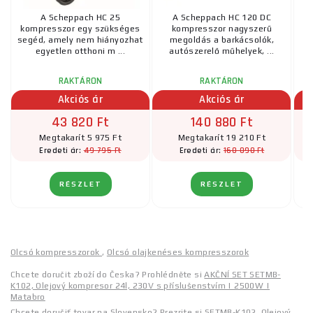
A Scheppach HC 25
A Scheppach HC 120 DC
kompresszor egy szükséges
kompresszor nagyszerű
segéd, amely nem hiányozhat
megoldás a barkácsolók,
egyetlen otthoni m ...
autószerelő műhelyek, ...
RAKTÁRON
RAKTÁRON
Akciós ár
Akciós ár
43 820 Ft
140 880 Ft
Megtakarít 5 975 Ft
Megtakarít 19 210 Ft
49 795 Ft
160 090 Ft
Eredeti ár:
Eredeti ár:
RÉSZLET
RÉSZLET
Olcsó kompresszorok
,
Olcsó olajkenéses kompresszorok
Chcete doručit zboží do Česka? Prohlédněte si
AKČNÍ SET SETMB-
K102, Olejový kompresor 24l, 230V s příslušenstvím | 2500W |
Matabro
Chcete doručiť tovar na Slovensko? Prezrite si
SETMB-K102, Olejový