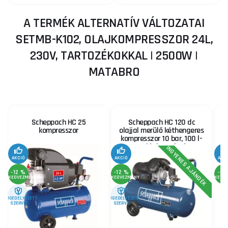
A TERMÉK ALTERNATÍV VÁLTOZATAI
SETMB-K102, OLAJKOMPRESSZOR 24L,
230V, TARTOZÉKOKKAL | 2500W |
MATABRO
Scheppach HC 25
Scheppach HC 120 dc
kompresszor
olajjal merülő kéthengeres
kompresszor 10 bar, 100 l-
es légkamrával
INGYENES AJÁNDÉK
AKCIÓ
AKCIÓ
AKC
-12 %
-12 %
-3 
KEDVEZMÉNY
KEDVEZMÉNY
KEDV
ENGEDÉLYEZETT
ENGEDÉLYEZETT
SZERVIZ
SZERVIZ