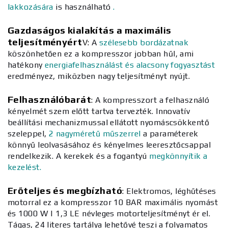
lakkozására
is használható
.
Gazdaságos kialakítás a maximális
teljesítményért
V:
A
szélesebb bordázatnak
köszönhetően ez a kompresszor jobban hűl, ami
hatékony
energiafelhasználást és alacsony fogyasztást
eredményez, miközben nagy teljesítményt nyújt.
Felhasználóbarát
:
A kompresszort a felhasználó
kényelmét szem előtt tartva tervezték. Innovatív
beállítási mechanizmussal ellátott nyomáscsökkentő
szeleppel,
2 nagyméretű műszerrel
a paraméterek
könnyű leolvasásához és kényelmes leeresztőcsappal
rendelkezik. A kerekek és a fogantyú
megkönnyítik a
kezelést.
Erőteljes és megbízható
:
Elektromos, léghűtéses
motorral ez a kompresszor 10 BAR maximális nyomást
és 1000 W | 1,3 LE névleges motorteljesítményt ér el.
Tágas, 24 literes tartálya lehetővé teszi a folyamatos