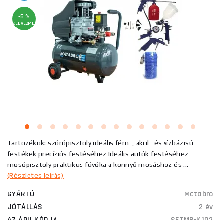
-5 %
KEDVEZMÉNY
Tartozékok: szórópisztoly ideális fém-, akril- és vízbázisú
festékek precíziós festéséhez Ideális autók festéséhez
mosópisztoly praktikus fúvóka a könnyű mosáshoz és ...
(Részletes leírás)
GYÁRTÓ
Matabro
JÓTÁLLÁS
2 év
AZ ÁRU KÓDJA
SETMB-K102