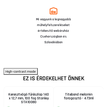
Mi vagyunk a legnagyobb
műhelyfelszereléseket
értékesítő webáruház
Csehországban és
Szlovákiában
High-contrast mode
EZ IS ÉRDEKELHET ÖNNEK
Keresztvágó fűrészlap 140
Titebond melamin
x 12,7 mm, 100 fog Stanley
faragasztó - 473ml
STA10080