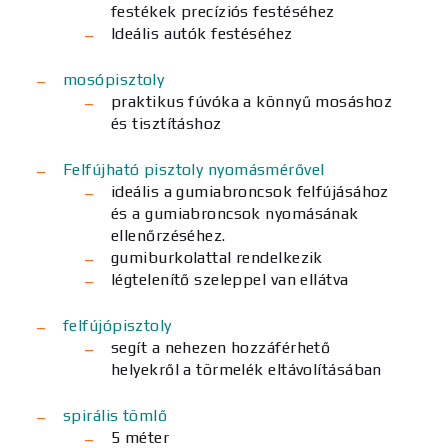
festékek precíziós festéséhez
Ideális autók festéséhez
mosópisztoly
praktikus fúvóka a könnyű mosáshoz
és tisztításhoz
Felfújható pisztoly nyomásmérővel
ideális a gumiabroncsok felfújásához
és a gumiabroncsok nyomásának
ellenőrzéséhez.
gumiburkolattal rendelkezik
légtelenítő szeleppel van ellátva
felfújópisztoly
segít a nehezen hozzáférhető
helyekről a törmelék eltávolításában
spirális tömlő
5 méter