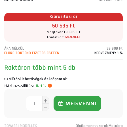
Kiárusítási ár
50 685 Ft
Megtakarít 2 685 Ft
Eredeti ár:
53 370 Ft
ÁFA NÉLKÜL
39 909 Ft
ELŐRE TÖRTÉNŐ FIZETÉS ESETÉN
KEDVEZMÉNY 1 %
Raktáron több mint 5 db
Szállítási lehetőségek és időpontok:
Házhozszállítás:
8. 11.
MEGVENNI
TOVÁBBI MODELLEK
Olajkompresszorok Matabro