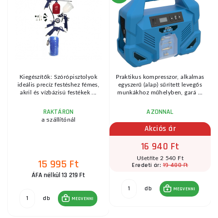
Kiegészítők: Szórópisztolyok
Praktikus kompresszor, alkalmas
zi
ideális precíz festéshez fémes,
egyszerű (alap) sűrített levegős
akril és vízbázisú festékek ...
munkákhoz műhelyben, gará ...
RAKTÁRON
AZONNAL
a szállítónál
Akciós ár
16 940 Ft
Ušetříte 2 540 Ft
15 995 Ft
19 480 Ft
Eredeti ár:
ÁFA nélkül 13 219 Ft
db
MEGVENNI
db
MEGVENNI