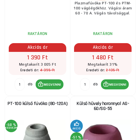
Plazmafúvóka PT-100 és PTM-
100 vágóégőkhöz. Vágási áram
60 - 70 A. Vágás távolsággal.
RAKTÁRON
RAKTÁRON
Akciós ár
Akciós ár
1 390 Ft
1 480 Ft
Megtakarít 3 005 Ft
Megtakarít 31%
4 395 Ft
2 135 Ft
Eredeti ár:
Eredeti ár:
db
db
MEGVENNI
MEGVENNI
PT-100 külső fúvóka (80-120A)
Külső hüvely horonnyal AG-
60/SG-55
-68 %
KEDVEZMÉNY
AKCIÓ
-51 %