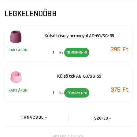
LEGKELENDŐBB
Külső hüvely horonnyal AG-60/SG-55
395 Ft
RAKTÁRON
ks
MEGVENNI
Külső tok AG-60/SG-55
375 Ft
RAKTÁRON
ks
MEGVENNI
TANÁCSOL
SZŰRÉS
Használt szűrők: