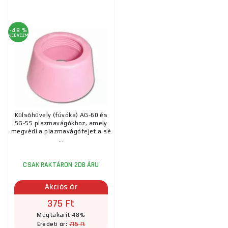
-48 %
KEDVEZMÉNY
Külsőhüvely (fúvóka) AG-60 és
SG-55 plazmavágókhoz, amely
megvédi a plazmavágófejet a sé
...
CSAK RAKTÁRON 2DB ÁRU
Akciós ár
375 Ft
Megtakarít 48%
715 Ft
Eredeti ár: