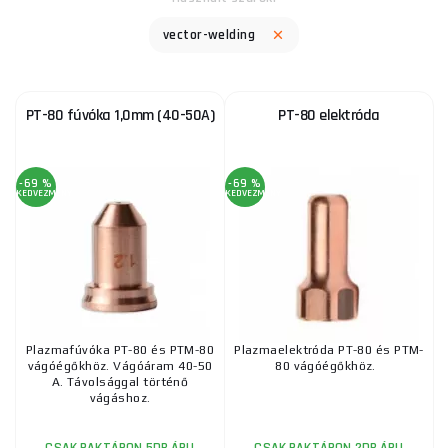
vector-welding
PT-80 fúvóka 1,0mm (40-50A)
PT-80 elektróda
-69 %
-69 %
KEDVEZMÉNY
KEDVEZMÉNY
Plazmafúvóka PT-80 és PTM-80
Plazmaelektróda PT-80 és PTM-
vágóégőkhöz. Vágóáram 40-50
80 vágóégőkhöz.
A. Távolsággal történő
vágáshoz.