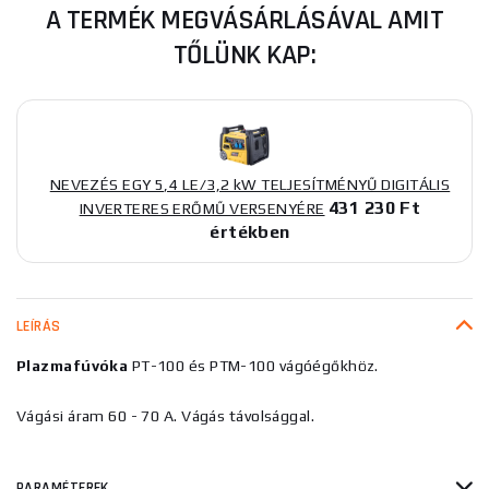
A TERMÉK MEGVÁSÁRLÁSÁVAL AMIT
TŐLÜNK KAP:
NEVEZÉS EGY 5,4 LE/3,2 kW TELJESÍTMÉNYŰ DIGITÁLIS
431 230 Ft
INVERTERES ERŐMŰ VERSENYÉRE
értékben
LEÍRÁS
Plazmafúvóka
PT-100 és PTM-100 vágóégőkhöz.
Vágási áram 60 - 70 A. Vágás távolsággal.
PARAMÉTEREK