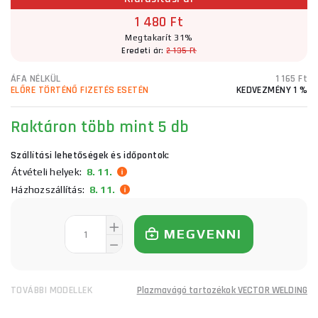
1 480 Ft
Megtakarít 31%
Eredeti ár:
2 135 Ft
ÁFA NÉLKÜL
1 165 Ft
ELŐRE TÖRTÉNŐ FIZETÉS ESETÉN
KEDVEZMÉNY 1 %
Raktáron több mint 5 db
Szállítási lehetőségek és időpontok:
Átvételi helyek:
8. 11.
Házhozszállítás:
8. 11.
MEGVENNI
TOVÁBBI MODELLEK
Plazmavágó tartozékok VECTOR WELDING