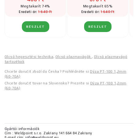
Megtakarít 74%
Megtakarít 65%
1 640 Ft
1 640 Ft
Eredeti ár:
Eredeti ár:
RÉSZLET
RÉSZLET
Olcsó hegesztési technika
,
Olcsó plazmavágók
,
Olcsó plazmavágó
tartozékok
Chcete doručit zboží do Česka? Prohlédněte si
Dýza PT-100 1,2mm
(60-70A)
Chcete doručiť tovar na Slovensko? Prezrite si
Dýza PT-100 1,2mm
(60-70A)
Gyártói információk
Cím : Weldpoint s.r.o. Zakřany 141 664 84 Zakřany
E-mail cím: info@weldpoint.eu