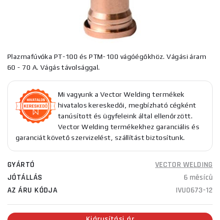
Plazmafúvóka PT-100 és PTM-100 vágóégőkhöz. Vágási áram
60 - 70 A. Vágás távolsággal.
Mi vagyunk a Vector Welding termékek
hivatalos kereskedői, megbízható cégként
tanúsított és ügyfeleink által ellenőrzött.
Vector Welding termékekhez garanciális és
garanciát követő szervizelést, szállítást biztosítunk.
GYÁRTÓ
VECTOR WELDING
JÓTÁLLÁS
6 měsíců
AZ ÁRU KÓDJA
IVU0673-12
Kiárusítási ár