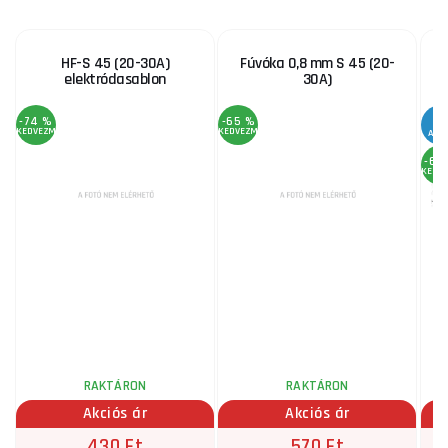
HF-S 45 (20-30A)
Fúvóka 0,8 mm S 45 (20-
elektródasablon
30A)
S
-74 %
-65 %
KEDVEZMÉNY
KEDVEZMÉNY
AKC
-68
KEDV
RAKTÁRON
RAKTÁRON
Akciós ár
Akciós ár
430 Ft
570 Ft