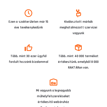
Ezen a szakterületen már 15
Kiválasztott márkák
éve tevékenykedünk
meghatalmazott szervizei
vagyunk
Több, mint 30 ezer ügyfél
Több, mint 40 000 terméket
fordult hozzánk bizalommal
értékesítünk, amelyből 8 000
RAKTÁRon van.
Mi vagyunk a legnagyobb
műhelyfelszereléseket
értékesítő webáruház