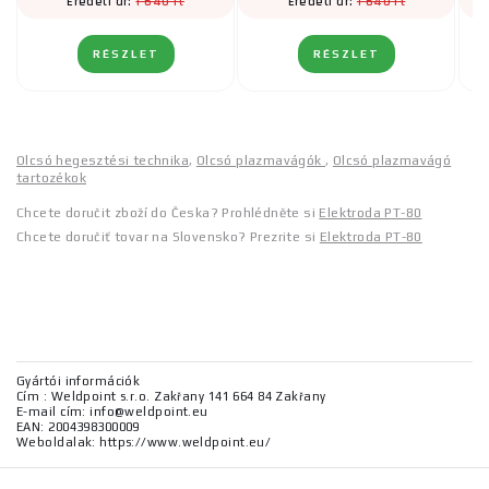
1 640 Ft
1 640 Ft
Eredeti ár:
Eredeti ár:
RÉSZLET
RÉSZLET
Olcsó hegesztési technika
,
Olcsó plazmavágók
,
Olcsó plazmavágó
tartozékok
Chcete doručit zboží do Česka? Prohlédněte si
Elektroda PT-80
Chcete doručiť tovar na Slovensko? Prezrite si
Elektroda PT-80
Gyártói információk
Cím : Weldpoint s.r.o. Zakřany 141 664 84 Zakřany
E-mail cím: info@weldpoint.eu
EAN: 2004398300009
Weboldalak: https://www.weldpoint.eu/