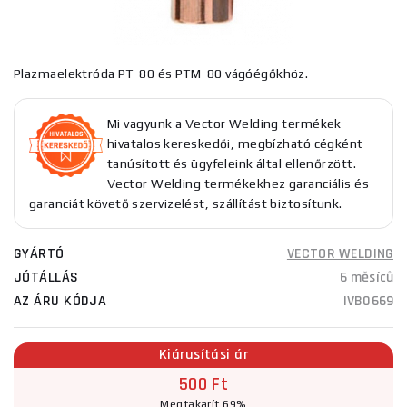
Plazmaelektróda PT-80 és PTM-80 vágóégőkhöz.
Mi vagyunk a Vector Welding termékek
hivatalos kereskedői, megbízható cégként
tanúsított és ügyfeleink által ellenőrzött.
Vector Welding termékekhez garanciális és
garanciát követő szervizelést, szállítást biztosítunk.
GYÁRTÓ
VECTOR WELDING
JÓTÁLLÁS
6 měsíců
AZ ÁRU KÓDJA
IVB0669
Kiárusítási ár
500 Ft
Megtakarít 69%