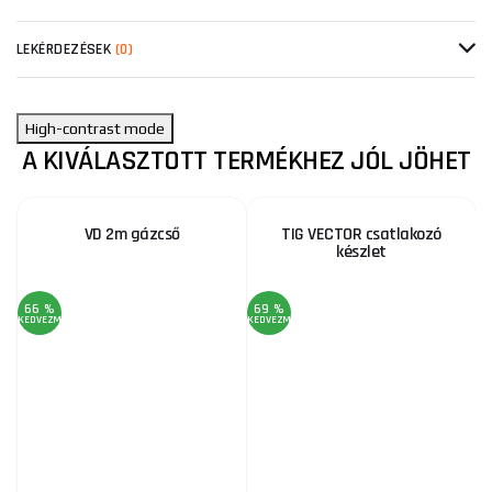
LEKÉRDEZÉSEK
(0)
High-contrast mode
A KIVÁLASZTOTT TERMÉKHEZ JÓL JÖHET
VD 2m gázcső
TIG VECTOR csatlakozó
készlet
66 %
69 %
4
KEDVEZMÉNY
KEDVEZMÉNY
KE