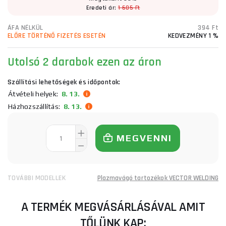
Eredeti ár:
1 605 Ft
ÁFA NÉLKÜL
394 Ft
ELŐRE TÖRTÉNŐ FIZETÉS ESETÉN
KEDVEZMÉNY 1 %
Utolsó 2 darabok ezen az áron
Szállítási lehetőségek és időpontok:
Átvételi helyek:
8. 13.
Házhozszállítás:
8. 13.
MEGVENNI
TOVÁBBI MODELLEK
Plazmavágó tartozékok VECTOR WELDING
A TERMÉK MEGVÁSÁRLÁSÁVAL AMIT
TŐLÜNK KAP: