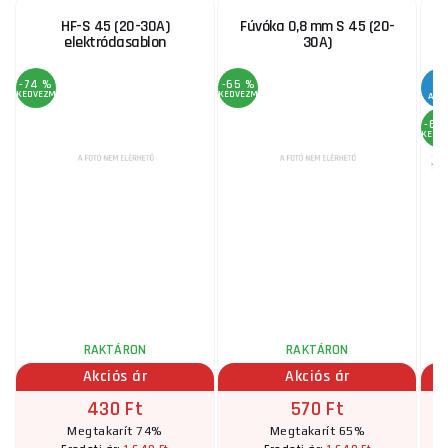
HF-S 45 (20-30A)
Fúvóka 0,8 mm S 45 (20-
elektródasablon
30A)
S
-74 %
-65 %
KEDVEZMÉNY
KEDVEZMÉNY
AKC
-68
KEDV
RAKTÁRON
RAKTÁRON
Akciós ár
Akciós ár
430 Ft
570 Ft
Megtakarít 74%
Megtakarít 65%