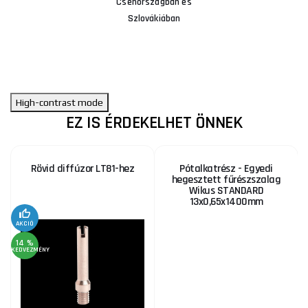
Csehországban és
Szlovákiában
High-contrast mode
EZ IS ÉRDEKELHET ÖNNEK
Rövid diffúzor LT81-hez
Pótalkatrész - Egyedi
hegesztett fűrészszalag
Wikus STANDARD
13x0,65x1400mm
KE
AKCIÓ
14 %
KEDVEZMÉNY