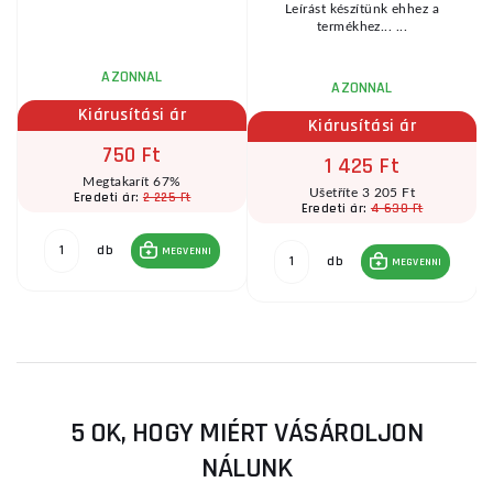
a
Leírást készítünk ehhez a
termékhez... ...
AZONNAL
AZONNAL
Kiárusítási ár
Kiárusítási ár
750 Ft
1 425 Ft
Megtakarít 67%
Ušetříte 3 205 Ft
2 225 Ft
Eredeti ár:
4 630 Ft
Eredeti ár:
db
MEGVENNI
db
MEGVENNI
5 OK, HOGY MIÉRT VÁSÁROLJON
NÁLUNK