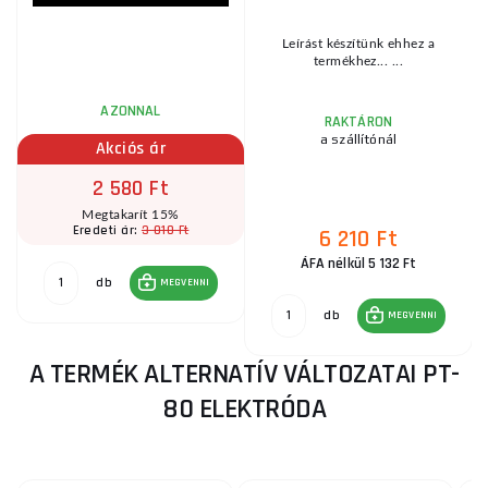
-
Leírást készítünk ehhez a
termékhez... ...
AZONNAL
RAKTÁRON
a szállítónál
Akciós ár
2 580 Ft
Megtakarít 15%
3 010 Ft
Eredeti ár:
6 210 Ft
ÁFA nélkül 5 132 Ft
db
MEGVENNI
db
MEGVENNI
A TERMÉK ALTERNATÍV VÁLTOZATAI PT-
80 ELEKTRÓDA