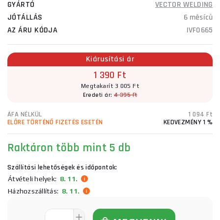
GYÁRTÓ
VECTOR WELDING
JÓTÁLLÁS
6 měsíců
AZ ÁRU KÓDJA
IVF0665
Kiárusítási ár
1 390 Ft
Megtakarít 3 005 Ft
Eredeti ár:
4 395 Ft
ÁFA NÉLKÜL
1 094 Ft
ELŐRE TÖRTÉNŐ FIZETÉS ESETÉN
KEDVEZMÉNY 1 %
Raktáron több mint 5 db
Szállítási lehetőségek és időpontok:
Átvételi helyek:
8. 11.
Házhozszállítás:
8. 11.