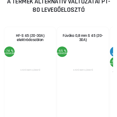
A TERMÉK ALTERNATÍV VÁLTOZATAI PT-
80 LEVEGŐELOSZTÓ
HF-S 45 (20-30A)
Fúvóka 0,8 mm S 45 (20-
elektródasablon
30A)
S
-74 %
-65 %
KEDVEZMÉNY
KEDVEZMÉNY
AKC
-68
KEDV