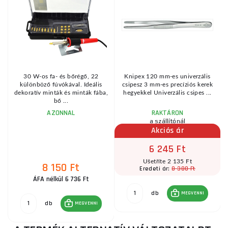
L
30 W-os fa- és bőrégő, 22
Knipex 120 mm-es univerzális
különböző fúvókával. Ideális
csipesz 3 mm-es precíziós kerek
dekoratív minták és minták fába,
hegyekkel Univerzális csipes ...
bő ...
AZONNAL
RAKTÁRON
a szállítónál
Akciós ár
6 245 Ft
Ušetříte 2 135 Ft
8 150 Ft
8 380 Ft
Eredeti ár:
ÁFA nélkül 6 736 Ft
db
MEGVENNI
db
MEGVENNI