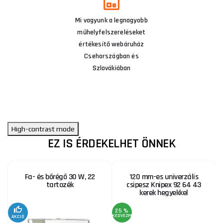
Mi vagyunk a legnagyobb
műhelyfelszereléseket
értékesítő webáruház
Csehországban és
Szlovákiában
High-contrast mode
EZ IS ÉRDEKELHET ÖNNEK
Fa- és bőrégő 30 W, 22
120 mm-es univerzális
tartozék
csipesz Knipex 92 64 43
kerek hegyekkel
25 %
KEDVEZMÉNY
KE
AKCIÓ