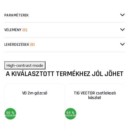
PARAMÉTEREK
VÉLEMÉNY
(0)
LEKÉRDEZÉSEK
(0)
High-contrast mode
A KIVÁLASZTOTT TERMÉKHEZ JÓL JÖHET
VD 2m gázcső
TIG VECTOR csatlakozó
készlet
66 %
69 %
KEDVEZMÉNY
KEDVEZMÉNY
KE