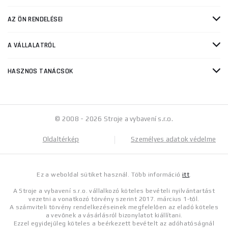
AZ ÖN RENDELÉSEI
A VÁLLALATRÓL
HASZNOS TANÁCSOK
© 2008 - 2026 Stroje a vybavení s.r.o.
Oldaltérkép
Személyes adatok védelme
Ez a weboldal sütiket használ. Több információ
itt
.
A Stroje a vybavení s.r.o. vállalkozó köteles bevételi nyilvántartást
vezetni a vonatkozó törvény szerint 2017. március 1-től.
A számviteli törvény rendelkezéseinek megfelelően az eladó köteles
a vevőnek a vásárlásról bizonylatot kiállítani.
Ezzel egyidejűleg köteles a beérkezett bevételt az adóhatóságnál