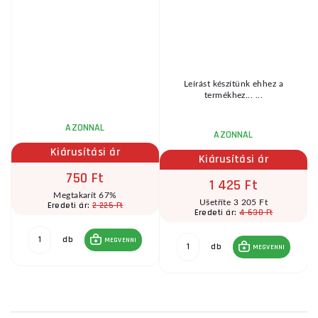
Leírást készítünk ehhez a
s
termékhez... ...
t
AZONNAL
AZONNAL
Kiárusítási ár
Kiárusítási ár
750 Ft
1 425 Ft
Megtakarít 67%
Ušetříte 3 205 Ft
2 225 Ft
Eredeti ár:
4 630 Ft
Eredeti ár:
db
MEGVENNI
db
MEGVENNI