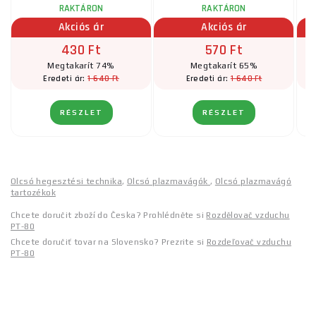
RAKTÁRON
RAKTÁRON
Akciós ár
Akciós ár
430 Ft
570 Ft
Megtakarít 74%
Megtakarít 65%
1 640 Ft
1 640 Ft
Eredeti ár:
Eredeti ár:
RÉSZLET
RÉSZLET
Olcsó hegesztési technika
,
Olcsó plazmavágók
,
Olcsó plazmavágó
tartozékok
Chcete doručit zboží do Česka? Prohlédněte si
Rozdělovač vzduchu
PT-80
Chcete doručiť tovar na Slovensko? Prezrite si
Rozdeľovač vzduchu
PT-80