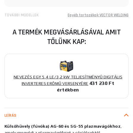
TOVÁBBI MODELLEK
Egyéb tartozékok VECTOR WELDING
A TERMÉK MEGVÁSÁRLÁSÁVAL AMIT
TŐLÜNK KAP:
NEVEZÉS EGY 5,4 LE/3,2 kW TELJESÍTMÉNYŰ DIGITÁLIS
431 230 Ft
INVERTERES ERŐMŰ VERSENYÉRE
értékben
LEÍRÁS
Külső
hüvely (fúvóka) AG-60 és SG-55 plazmavágókhoz
,
amely megvédi a plazmavágófejet a sérülésektől.