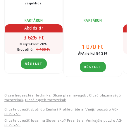
vágókhoz.
RAKTÁRON
RAKTÁRON
Akciós ár
3 525 Ft
Megtakarít 20%
1 070 Ft
4 430 Ft
Eredeti ár:
ÁFA nélkül 843 Ft
RÉSZLET
RÉSZLET
Olcsó hegesztési technika
,
Olcsó plazmavágók
,
Olcsó plazmavágó
tartozékok
,
Olcsó egyéb tartozékok
Chcete doručit zboží do Česka? Prohlédněte si
Vnější pouzdro AG-
60/SG-55
Chcete doručiť tovar na Slovensko? Prezrite si
Vonkajšie puzdro AG-
60/SG-55