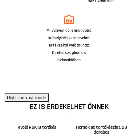
RAKTÁRon van.
Mi vagyunk a legnagyobb
műhelyfelszereléseket
értékesítő webáruház
Csehországban és
Szlovákiában
High-contrast mode
EZ IS ÉRDEKELHET ÖNNEK
Ryobi RSK18 törőkés
Horgok és tartókészlet, 28
darabos