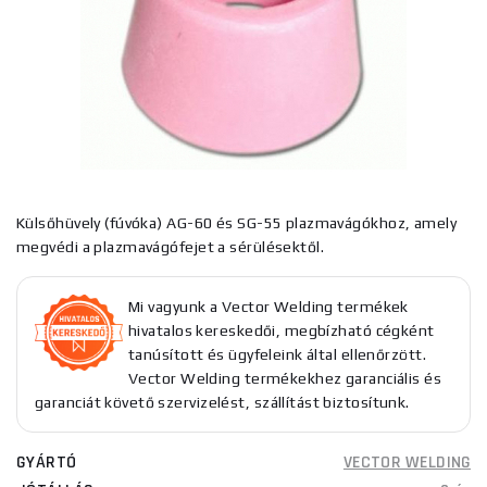
Külsőhüvely (fúvóka) AG-60 és SG-55 plazmavágókhoz, amely
megvédi a plazmavágófejet a sérülésektől.
Mi vagyunk a Vector Welding termékek
hivatalos kereskedői, megbízható cégként
tanúsított és ügyfeleink által ellenőrzött.
Vector Welding termékekhez garanciális és
garanciát követő szervizelést, szállítást biztosítunk.
GYÁRTÓ
VECTOR WELDING