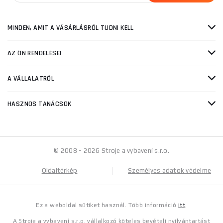
MINDEN, AMIT A VÁSÁRLÁSRÓL TUDNI KELL
AZ ÖN RENDELÉSEI
A VÁLLALATRÓL
HASZNOS TANÁCSOK
© 2008 - 2026 Stroje a vybavení s.r.o.
Oldaltérkép
Személyes adatok védelme
Ez a weboldal sütiket használ. Több információ
itt
.
A Stroje a vybavení s.r.o. vállalkozó köteles bevételi nyilvántartást