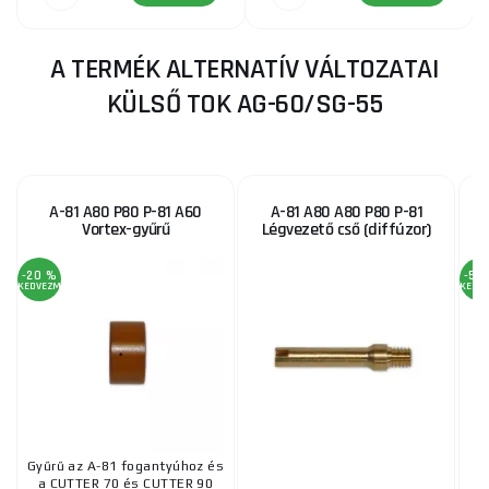
A TERMÉK ALTERNATÍV VÁLTOZATAI
KÜLSŐ TOK AG-60/SG-55
A-81 A80 P80 P-81 A60
A-81 A80 A80 P80 P-81
Vortex-gyűrű
Légvezető cső (diffúzor)
-20 %
-52
KEDVEZMÉNY
KEDV
Gyűrű az A-81 fogantyúhoz és
D
a CUTTER 70 és CUTTER 90