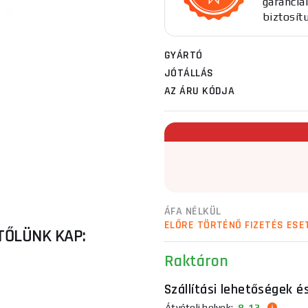
garanciál
biztosít
GYÁRTÓ
JÓTÁLLÁS
AZ ÁRU KÓDJA
ÁFA NÉLKÜL
ELŐRE TÖRTÉNŐ FIZETÉS ESE
TŐLÜNK KAP:
Raktáron
Szállítási lehetőségek é
Átvételi helyek:
8. 13.