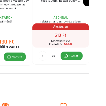
t, hogy a vezeték úgy
Fogó 1,0mm, hossza 50mm ...
Fúvók
int egy tinédzser az
hegesztő
an. A szabá ...
KTÁRON
AZONNAL
zállítónál
raktáron a rozsnovi üzletben
raktár
Akciós ár
510 Ft
 190 Ft
Megtakarít 2%
520 Ft
Eredeti ár:
E
kül 9 248 Ft
db
MEGVENNI
MEGVENNI