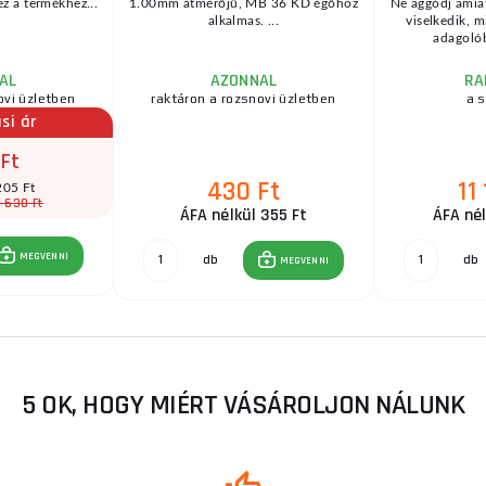
ez a termékhez...
1.00mm átmérőjű, MB 36 KD égőhöz
Ne aggódj amiat
alkalmas. ...
viselkedik, m
adagolób
AL
AZONNAL
RA
ovi üzletben
raktáron a rozsnovi üzletben
a s
si ár
 Ft
430 Ft
11
205 Ft
 630 Ft
ÁFA nélkül 355 Ft
ÁFA nél
MEGVENNI
db
db
MEGVENNI
5 OK, HOGY MIÉRT VÁSÁROLJON NÁLUNK