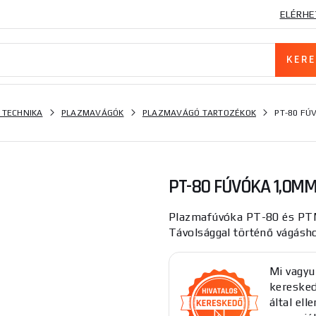
ELÉRHE
 TECHNIKA
PLAZMAVÁGÓK
PLAZMAVÁGÓ TARTOZÉKOK
PT-80 FÚ
PT-80 FÚVÓKA 1,0MM
Plazmafúvóka PT-80 és PT
Távolsággal történő vágásh
Mi vagyu
keresked
által el