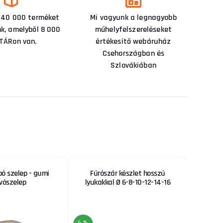
 40 000 terméket
Mi vagyunk a legnagyobb
nk, amelyből 8 000
műhelyfelszereléseket
TÁRon van.
értékesítő webáruház
Csehországban és
Szlovákiában
pó szelep - gumi
Fúrószár készlet hosszú
KOWAX 
ívószelep
lyukakkal Ø 6-8-10-12-14-16
vízhűté
5 %