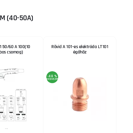
M (40-50A)
,1 50/60 A 100(10
Rövid A 101-es elektróda LT101
bos csomag)
égőhöz
-48 %
KEDVEZMÉNY
...