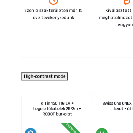
Ezen a szakterületen már 15
Kiválasztott
éve tevékenykedünk
meghatalmazott
vagyun
High-contrast mode
 LCD5 +
KITin 150 TIG LA +
Swiss One ONEX 
tő + égő
hegesztőkábelek 25/3m +
keret - át
ROBOT burkolat
17 %