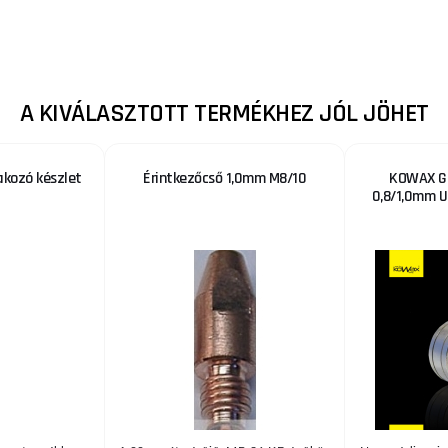
A KIVÁLASZTOTT TERMÉKHEZ JÓL JÖHET
akozó készlet
Érintkezőcső 1,0mm M8/10
KOWAX G
0,8/1,0mm U