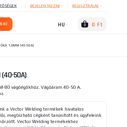
TŐSÉGEK
BEJELENTKEZNI
REGISZTRÁLNI
HU
0 Ft
0
VÓKA 1,0MM (40-50A)
 (40-50A)
M-80 vágóégőkhöz. Vágóáram 40-50 A.
oz.
nk a Vector Welding termékek hivatalos
ői, megbízható cégként tanúsított és ügyfeleink
lenőrzött. Vector Welding termékekhez