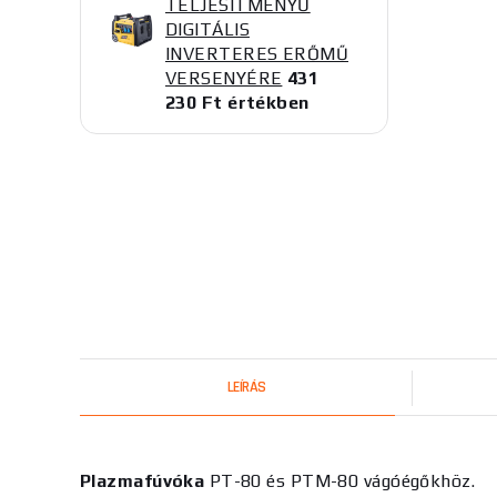
TELJESÍTMÉNYŰ
DIGITÁLIS
INVERTERES ERŐMŰ
VERSENYÉRE
431
230 Ft értékben
LEÍRÁS
Plazmafúvóka
PT-80 és PTM-80 vágóégőkhöz.