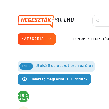
KATEGÓRIA
HONLAP
HEGESZTÉSI
Utolsó 5 darabokat ezen az áron
INFÓ
Jelenleg megtekintve 3 vásárlók
-69 %
KEDVEZMÉNY