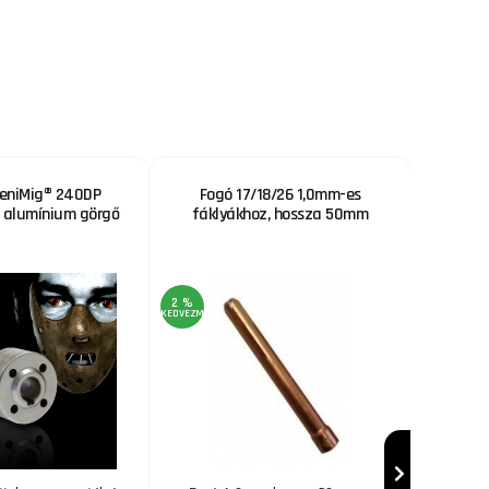
eniMig® 240DP
Fogó 17/18/26 1,0mm-es
GEKO 
 alumínium görgő
fáklyákhoz, hossza 50mm
készl
2 %
KEDVEZMÉNY
AKCIÓ
50 %
KEDVEZMÉNY