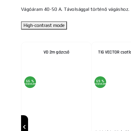
Vágóáram 40-50 A. Távolsággal történő vágáshoz.
High-contrast mode
SUN2000
VD 2m gázcső
TIG VECTOR csatl
66 %
69 %
KEDVEZMÉNY
KEDVEZMÉNY