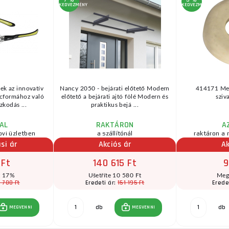
KEDVEZMÉNY
KEDVEZMÉNY
k az innovatív
Nancy 2050 - bejárati előtető Modern
414171 Me
rcformához való
előtető a bejárati ajtó fölé Modern és
sziv
zkodás ...
praktikus bejá ...
AL
RAKTÁRON
A
ovi üzletben
a szállítónál
raktáron a 
si ár
Akciós ár
Ak
 Ft
140 615 Ft
9
t 17%
Ušetříte 10 580 Ft
Meg
 700 Ft
151 195 Ft
Eredeti ár:
Erede
db
db
MEGVENNI
MEGVENNI