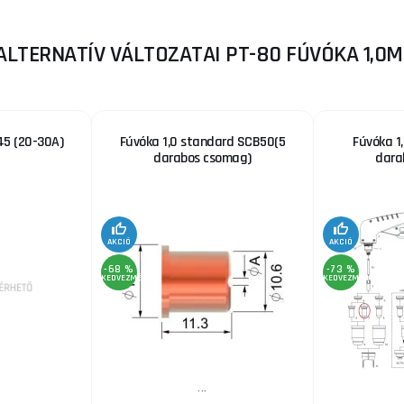
ALTERNATÍV VÁLTOZATAI PT-80 FÚVÓKA 1,0M
45 (20-30A)
Fúvóka 1,0 standard SCB50(5
Fúvóka 1
darabos csomag)
dara
AKCIÓ
AKCIÓ
-68 %
-73 %
KEDVEZMÉNY
KEDVEZMÉNY
...