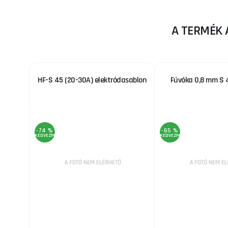
A TERMÉK 
HF-S 45 (20-30A) elektródasablon
Fúvóka 0,8 mm S 
-74 %
-65 %
KEDVEZMÉNY
KEDVEZMÉNY