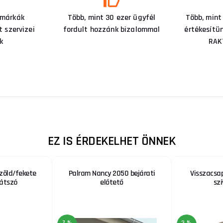
 márkák
Több, mint 30 ezer ügyfél
Több, mint
 szervizei
fordult hozzánk bizalommal
értékesítü
k
RAK
EZ IS ÉRDEKELHET ÖNNEK
zöld/fekete
Palram Nancy 2050 bejárati
Visszacsa
látszó
előtető
sz
7 %
3 %