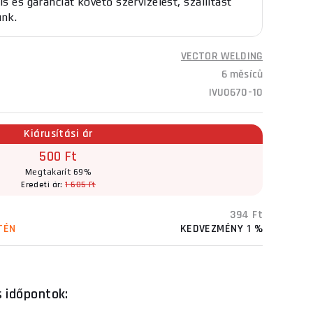
is és garanciát követő szervizelést, szállítást
unk.
VECTOR WELDING
6 měsíců
IVU0670-10
Kiárusítási ár
500 Ft
Megtakarít 69%
Eredeti ár:
1 605 Ft
394 Ft
TÉN
KEDVEZMÉNY 1 %
s időpontok: