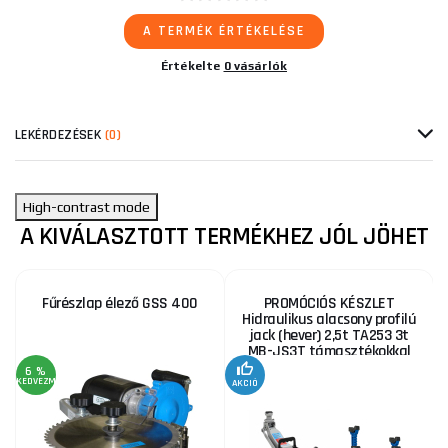
A TERMÉK ÉRTÉKELÉSE
Értékelte
0 vásárlók
LEKÉRDEZÉSEK
(0)
High-contrast mode
A KIVÁLASZTOTT TERMÉKHEZ JÓL JÖHET
Fűrészlap élező GSS 400
PROMÓCIÓS KÉSZLET
Hidraulikus alacsony profilú
jack (hever) 2,5t TA253 3t
MB-JS3T támasztékokkal
6 %
KEDVEZMÉNY
AKCIÓ
A
KE