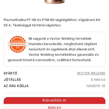
Plazmafúvóka PT-80 és PTM-80 vágóégőkhöz. Vágóáram 40-
50 A. Távolsággal történő vágáshoz.
Mi vagyunk a Vector Welding termékek
hivatalos kereskedői, megbízható cégként
tanúsított és ügyfeleink által ellenőrzött.
Vector Welding termékekhez garanciális és
garanciát követő szervizelést, szállítást biztosítunk.
GYÁRTÓ
VECTOR WELDING
JÓTÁLLÁS
6 měsíců
AZ ÁRU KÓDJA
IVU0670-10
Kiárusítási ár
500 Ft