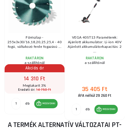
Fűrészlap -
VEGA 40ST13 Paraméterek:
255x3x30/16,18,20,25,25,4 - 40
Ajánlott akkumulátor: Li-ion 40V
fogú, váltakozó ferde fogazású ...
Ajánlott akkumulátorkapacitás: 2
...
RAKTÁRON
RAKTÁRON
a szállítónál
a szállítónál
Akciós ár
14 310 Ft
Megtakarít 3%
35 405 Ft
14 750 Ft
Eredeti ár:
ÁFA nélkül 29 260 Ft
db
MEGVENNI
db
MEGVENNI
A TERMÉK ALTERNATÍV VÁLTOZATAI PT-