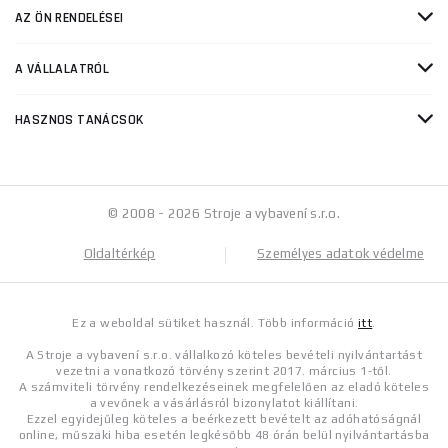
AZ ÖN RENDELÉSEI
A VÁLLALATRÓL
HASZNOS TANÁCSOK
© 2008 - 2026 Stroje a vybavení s.r.o.
Oldaltérkép
Személyes adatok védelme
Ez a weboldal sütiket használ. Több információ
itt
.
A Stroje a vybavení s.r.o. vállalkozó köteles bevételi nyilvántartást
vezetni a vonatkozó törvény szerint 2017. március 1-től.
A számviteli törvény rendelkezéseinek megfelelően az eladó köteles
a vevőnek a vásárlásról bizonylatot kiállítani.
Ezzel egyidejűleg köteles a beérkezett bevételt az adóhatóságnál
online, műszaki hiba esetén legkésőbb 48 órán belül nyilvántartásba