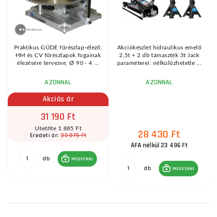
Praktikus GÜDE fűrészlap-élező,
Akciókészlet hidraulikus emelő
HM és CV fűrészlapok fogainak
2,5t + 2 db támaszték 3t Jack
élezésére tervezve, Ø 90 - 4 ...
paraméterei: nélkülözhetetle ...
AZONNAL
AZONNAL
Akciós ár
31 190 Ft
Ušetříte 1 885 Ft
28 430 Ft
33 075 Ft
Eredeti ár:
ÁFA nélkül 23 496 Ft
db
MEGVENNI
db
MEGVENNI