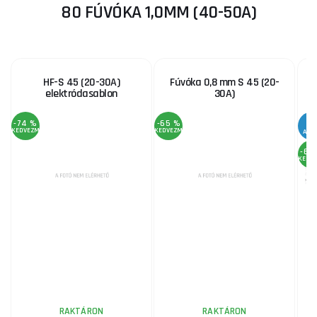
80 FÚVÓKA 1,0MM (40-50A)
HF-S 45 (20-30A)
Fúvóka 0,8 mm S 45 (20-
elektródasablon
30A)
S
-74 %
-65 %
KEDVEZMÉNY
KEDVEZMÉNY
AKC
-68
KEDV
RAKTÁRON
RAKTÁRON