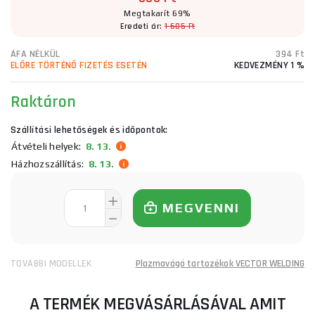
Megtakarít 69%
Eredeti ár:
1 605 Ft
ÁFA NÉLKÜL
394 Ft
ELŐRE TÖRTÉNŐ FIZETÉS ESETÉN
KEDVEZMÉNY 1 %
Raktáron
Szállítási lehetőségek és időpontok:
Átvételi helyek:
8. 13.
Házhozszállítás:
8. 13.
MEGVENNI
TOVÁBBI MODELLEK
Plazmavágó tartozékok VECTOR WELDING
A TERMÉK MEGVÁSÁRLÁSÁVAL AMIT