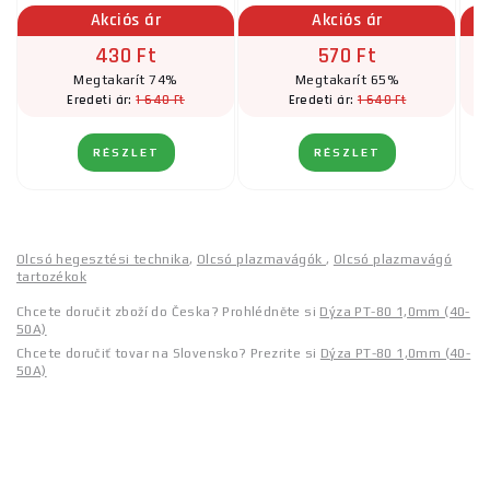
Akciós ár
Akciós ár
430 Ft
570 Ft
Megtakarít 74%
Megtakarít 65%
1 640 Ft
1 640 Ft
Eredeti ár:
Eredeti ár:
RÉSZLET
RÉSZLET
Olcsó hegesztési technika
,
Olcsó plazmavágók
,
Olcsó plazmavágó
tartozékok
Chcete doručit zboží do Česka? Prohlédněte si
Dýza PT-80 1,0mm (40-
50A)
Chcete doručiť tovar na Slovensko? Prezrite si
Dýza PT-80 1,0mm (40-
50A)