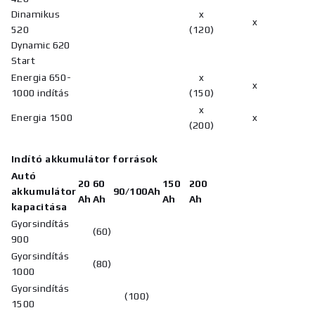
Dinamikus
x
x
520
(120)
Dynamic 620
Start
Energia 650-
x
x
1000 indítás
(150)
x
Energia 1500
x
(200)
Indító akkumulátor források
Autó
20
60
150
200
akkumulátor
90/100Ah
Ah
Ah
Ah
Ah
kapacitása
Gyorsindítás
(60)
900
Gyorsindítás
(80)
1000
Gyorsindítás
(100)
1500