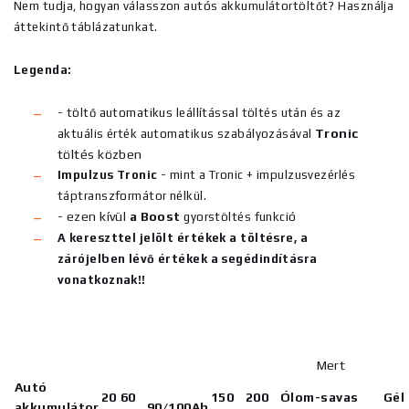
Nem tudja, hogyan válasszon autós akkumulátortöltőt? Használja
áttekintő táblázatunkat.
Legenda:
- töltő automatikus leállítással töltés után és az
Tronic
aktuális érték automatikus szabályozásával
töltés közben
Impulzus Tronic
- mint a Tronic + impulzusvezérlés
táptranszformátor nélkül.
- ezen kívül
a Boost
gyorstöltés funkció
A kereszttel jelölt értékek a töltésre, a
zárójelben lévő értékek a segédindításra
vonatkoznak!!
Mert
Autó
20
60
150
200
Ólom-savas
Gél
akkumulátor
90/100Ah