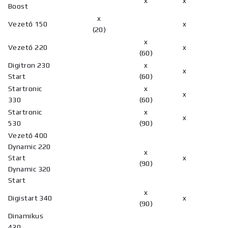
x
x
Boost
x
Vezető 150
x
(20)
x
Vezető 220
x
(60)
Digitron 230
x
x
Start
(60)
Startronic
x
x
330
(60)
Startronic
x
x
530
(90)
Vezető 400
Dynamic 220
x
Start
x
(90)
Dynamic 320
Start
x
Digistart 340
x
(90)
Dinamikus
420