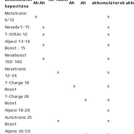
Ah
Ah
Ah
Ah
akkumulátorok
akk
kapacitása
Mototronic
x
x
6/12
Nevada 5-15
x
x
T-töltés 12
x
x
Alpesi 13-14
x
x
Boost - 15
Nevaboost
x
x
100-140
Nevatronic
x
x
12-24
T-Charge 18
x
x
Boost
T-Charge 26
x
x
Boost
Alpesi 18-20
x
Autotronic 25
x
x
Boost
Alpine 30-50