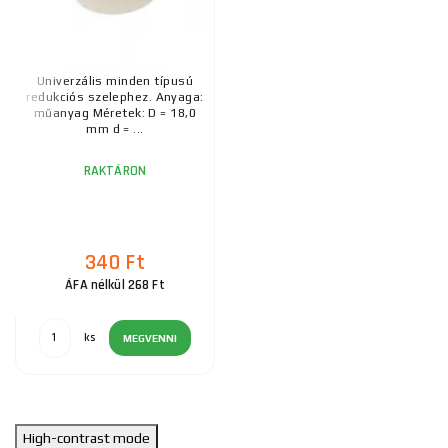
Univerzális minden típusú
redukciós szelephez. Anyaga:
műanyag Méretek: D = 18,0
mm d = ...
RAKTÁRON
340 Ft
ÁFA nélkül 268 Ft
ks
MEGVENNI
High-contrast mode