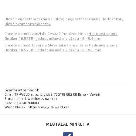
Olcsó hegesztési technika
,
Olcsó hegesztéstechnikai tartozékok
,
Olcsó nyomáscsökkentők
Chcete doručit zboží do Česka? Prohlédněte si
Hadicová spona
Oetiker 10.5RER - jednooušková s vložkou - 8 - 9,5 mm
Chcete doručiť tovar na Slovensko? Prezrite si
Hadicová spona
Oetiker 10.5RER - jednooušková s vložkou - 8 - 9,5 mm
Gyártói információk
Cím : TR-WELD s.r.o. Lidická 700/19 602 00 Brno - Veveři
E-mail cím: trweld@seznam.cz
EAN: 2004340700000
Weboldalak: https://www.tr-weld.cz/
MEGTALÁL MINKET A