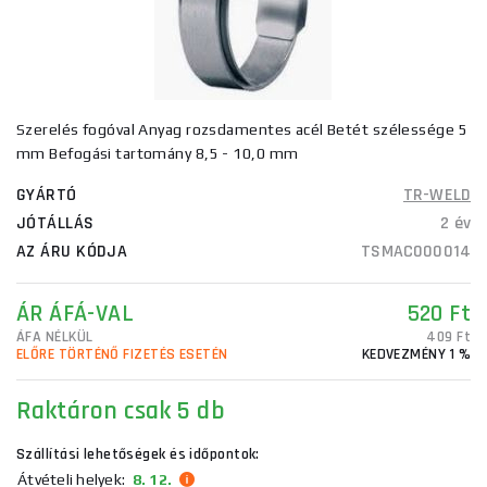
Szerelés fogóval Anyag rozsdamentes acél Betét szélessége 5
mm Befogási tartomány 8,5 - 10,0 mm
GYÁRTÓ
TR-WELD
JÓTÁLLÁS
2 év
AZ ÁRU KÓDJA
TSMAC000014
ÁR ÁFÁ-VAL
520 Ft
ÁFA NÉLKÜL
409 Ft
ELŐRE TÖRTÉNŐ FIZETÉS ESETÉN
KEDVEZMÉNY 1 %
Raktáron
csak 5 db
Szállítási lehetőségek és időpontok:
Átvételi helyek:
8. 12.