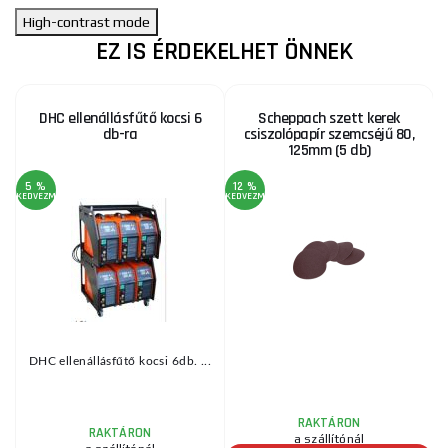
High-contrast mode
EZ IS ÉRDEKELHET ÖNNEK
DHC ellenállásfűtő kocsi 6
Scheppach szett kerek
db-ra
csiszolópapír szemcséjű 80,
125mm (5 db)
5 %
12 %
KEDVEZMÉNY
KEDVEZMÉNY
KE
DHC ellenállásfűtő kocsi 6db. ...
RAKTÁRON
RAKTÁRON
a szállítónál