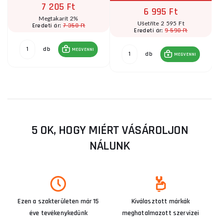
7 205 Ft
6 995 Ft
Megtakarít 2%
Ušetříte 2 595 Ft
7 350 Ft
Eredeti ár:
9 590 Ft
Eredeti ár:
db
MEGVENNI
db
MEGVENNI
5 OK, HOGY MIÉRT VÁSÁROLJON
NÁLUNK
Ezen a szakterületen már 15
Kiválasztott márkák
éve tevékenykedünk
meghatalmazott szervizei