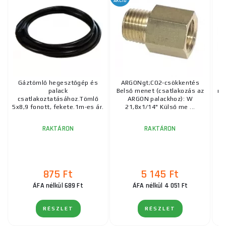
AKCIÓ
Gáztömlő hegesztőgép és
ARGONgt;CO2-csökkentés
palack
Belső menet (csatlakozás az
re
csatlakoztatásához.Tömlő
ARGON palackhoz): W
m
5x8,9 fonott, fekete.1m-es ár.
21,8x1/14" Külső me ...
RAKTÁRON
RAKTÁRON
875 Ft
5 145 Ft
ÁFA nélkül 689 Ft
ÁFA nélkül 4 051 Ft
RÉSZLET
RÉSZLET