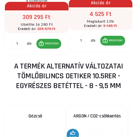
a szállítónál
Akciós ár
Akciós ár
4 525 Ft
309 295 Ft
Megtakarít 13%
Ušetříte 16 280 Ft
5 145 Ft
Eredeti ár:
325 575 Ft
Eredeti ár:
db
MEGVENNI
db
MEGVENNI
A TERMÉK ALTERNATÍV VÁLTOZATAI
TÖMLŐBILINCS OETIKER 10.5RER -
EGYRÉSZES BETÉTTEL - 8 - 9,5 MM
Gázcső
ARGON / CO2-csökkentés