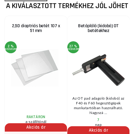
A KIVÁLASZTOTT TERMÉKHEZ JÓL JÖHET
2,5D dioptriás betét 107 x
Betápláló (kidobó) OT
51 mm
betétekhez
2 %
27 %
KEDVEZMÉNY
KEDVEZMÉNY
Az OT pad adagoló (kidobó) az
F40 és F60 hegesztőgépek
munkatartóiban használható.
Nagyszá ...
RAKTÁRON
7
a szállítónál
nap
Akciós ár
Akciós ár