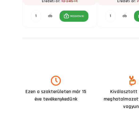
Ft
13 345 Ft
7
Eredeti ár:
Eredeti ár:
db
db
GVENNI
MEGVENNI
Ezen a szakterületen már 15
Kiválasztott
éve tevékenykedünk
meghatalmazott
vagyun