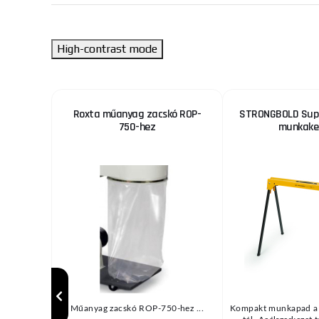
High-contrast mode
nverter
Roxta műanyag zacskó ROP-
STRONGBOLD Supe
ben 200
750-hez
munkake
/DCTIG)
® 4 az 1-
Műanyag zacskó ROP-750-hez ...
Kompakt munkapad 