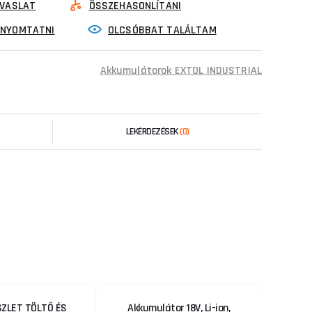
VASLAT
ÖSSZEHASONLÍTANI
INYOMTATNI
OLCSÓBBAT TALÁLTAM
Akkumulátorok EXTOL INDUSTRIAL
LEKÉRDEZÉSEK
(0)
ZLET TÖLTŐ ÉS
Akkumulátor 18V, Li-ion,
Akkus ü