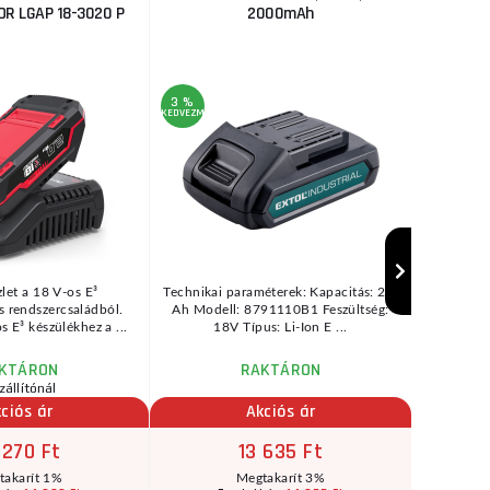
R LGAP 18-3020 P
2000mAh
kef
akkumu
3 %
3 %
KEDVEZMÉNY
KEDVEZMÉNY
let a 18 V-os E³
Technikai paraméterek: Kapacitás: 2,0
Akkus üt
 rendszercsaládból.
Ah Modell: 8791110B1 Feszültség:
könnyű é
 E³ készülékhez a ...
18V Típus: Li-Ion E ...
nagy
KTÁRON
RAKTÁRON
zállítónál
ciós ár
Akciós ár
 270 Ft
13 635 Ft
takarít 1%
Megtakarít 3%