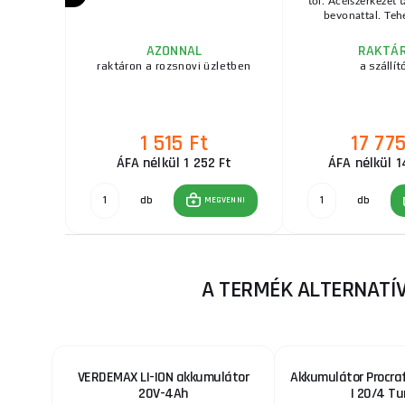
sokoldalúbb
tól. Acélszerkezet 
é ...
bevonattal. Tehe
AZONNAL
RAKTÁ
raktáron a rozsnovi üzletben
a szállít
t
1 515 Ft
17 775
7 Ft
ÁFA nélkül 1 252 Ft
ÁFA nélkül 1
db
db
GVENNI
MEGVENNI
A TERMÉK ALTERNATÍV
VERDEMAX LI-ION akkumulátor
Akkumulátor Procra
20V-4Ah
| 20/4 Tu