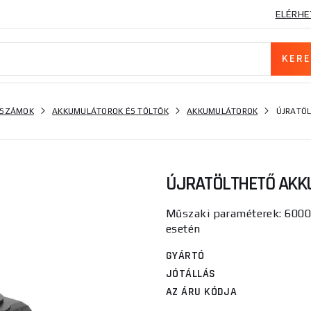
ELÉRHE
RSZÁMOK
AKKUMULÁTOROK ÉS TÖLTŐK
AKKUMULÁTOROK
ÚJRATÖL
ÚJRATÖLTHETŐ AKKU
Műszaki paraméterek: 600
esetén
GYÁRTÓ
JÓTÁLLÁS
AZ ÁRU KÓDJA