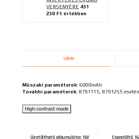
VERSENYÉRE
431
230 Ft értékben
LEÍRÁS
Műszaki paraméterek
: 6000mAh
További paraméterek
: 8791115, 8791255 eseté
High-contrast mode
ion,
Újratölthető akkumulátor, 16V
Cseretöltő, 16,