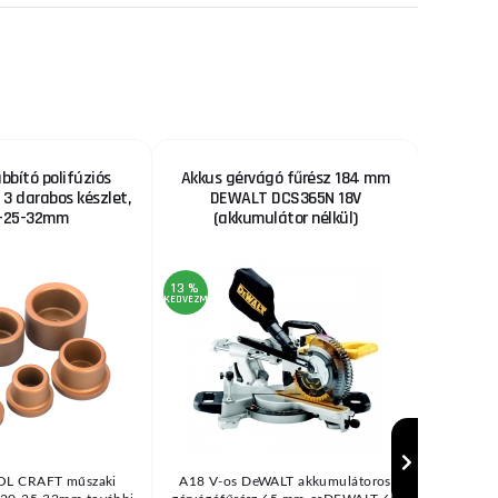
bbító polifúziós
Akkus gérvágó fűrész 184 mm
PANTER
 3 darabos készlet,
DEWALT DCS365N 18V
Pante
-25-32mm
(akkumulátor nélkül)
(MIG/S
13 %
KEDVEZMÉNY
TOL CRAFT műszaki
A18 V-os DeWALT akkumulátoros
PANTERM