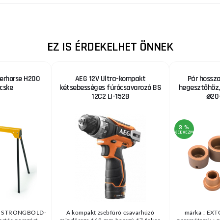
EZ IS ÉRDEKELHET ÖNNEK
rhorse H200
AEG 12V Ultra-kompakt
Pár hossza
cske
kétsebességes fúrócsavarozó BS
hegesztőhöz,
12C2 LI-152B
⌀20
3 %
KEDVEZMÉNY
a STRONGBOLD-
A kompakt zsebfúró csavarhúzó
márka : EX