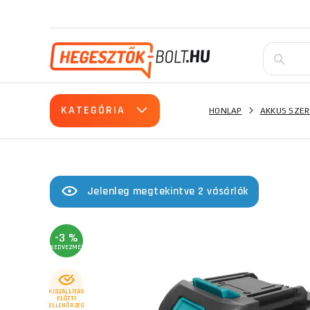
KATEGÓRIA
HONLAP
AKKUS SZE
Jelenleg megtekintve 2 vásárlók
-3 %
KEDVEZMÉNY
KISZÁLLÍTÁS
ELŐTTI
ELLENŐRZÉS