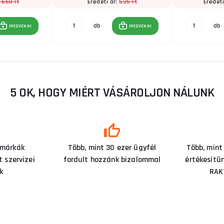
 650 Ft
535 Ft
Eredeti ár:
Eredeti
db
db
MEGVENNI
MEGVENNI
5 OK, HOGY MIÉRT VÁSÁROLJON NÁLUNK
 márkák
Több, mint 30 ezer ügyfél
Több, mint
 szervizei
fordult hozzánk bizalommal
értékesítü
k
RAK