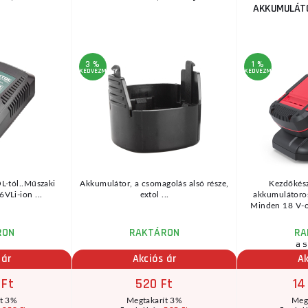
AKKUMULÁTO
3 %
1 %
KEDVEZMÉNY
KEDVEZMÉNY
L-tól..Műszaki
Akkumulátor, a csomagolás alsó része,
Kezdőkész
VLi-ion ...
extol ...
akkumulátoros
Minden 18 V-os
RON
RAKTÁRON
RA
a s
 ár
Akciós ár
Ak
 Ft
520 Ft
14
ít 3%
Megtakarít 3%
Meg