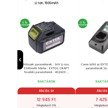
 nélkül
Li-ion, 1500mAh
3 %
3 %
KEDVEZMÉNY
KEDVEZMÉNY
oros gyalu
Műszaki paraméterek : 16V Li-ion,
Csere töltő az EXTO
 gyaluk
1500mAh Márka : EXTOL CRAFT
paraméterek:16,6
é ...
További paraméterek : 402420 ...
RAKTÁRON
RAKTÁ
Akciós ár
Akciós
12 945 Ft
7 425
Megtakarít 3%
Megtakar