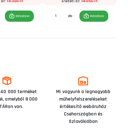
14 380 Ft
14 055 Ft
 ár:
Eredeti ár:
E
db
MEGVENNI
MEGVENNI
 40 000 terméket
Mi vagyunk a legnagyobb
nk, amelyből 8 000
műhelyfelszereléseket
TÁRon van.
értékesítő webáruház
Csehországban és
Szlovákiában