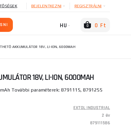
TŐSÉGEK
BEJELENTKEZNI
REGISZTRÁLNI
HU
0 Ft
0
THETŐ AKKUMULÁTOR 18V, LI-ION, 6000MAH
MULÁTOR 18V, LI-ION, 6000MAH
0mAh További paraméterek: 8791115, 8791255
EXTOL INDUSTRIAL
2 év
8791115B6