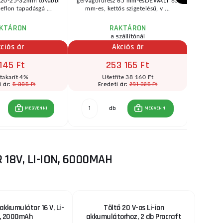
 ⌀20-25-32mm további
gérvágófűrész 65 mm-esDEWALT 65
ben. A pi
teflon tapadásgá ...
mm-es, kettős szigetelésű, v ...
heg
KTÁRON
RAKTÁRON
a szállítónál
ciós ár
Akciós ár
145 Ft
253 165 Ft
takarít 4%
Ušetříte 38 160 Ft
5 305 Ft
291 325 Ft
i ár:
Eredeti ár:
ÁFA
db
MEGVENNI
MEGVENNI
18V, LI-ION, 6000MAH
akkumulátor 16 V, Li-
Töltő 20 V-os Li-ion
n, 2000mAh
akkumulátorhoz, 2 db Procraft