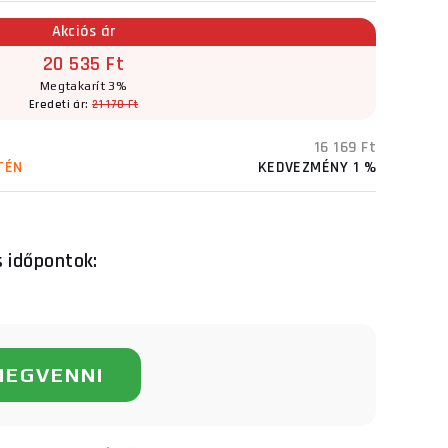
Akciós ár
20 535 Ft
Megtakarít 3%
Eredeti ár:
21 170 Ft
16 169 Ft
TÉN
KEDVEZMÉNY 1 %
s időpontok:
MEGVENNI