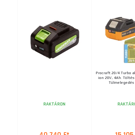
Procraft 20/4 Turbo a
ion 20V, 4Ah. Töltési
Túlmelegedés e
RAKTÁRON
RAKTÁR