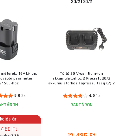
20/2 | 20/2
méterek: 16V Li-ion,
Töltő 20 V-os lítium-ion
ovábbi paraméter:
akkumulátorhoz 2 Procraft 20/2
91580-hoz
akkumulátorhoz Tápfeszültség (V) 2
...
5.0
2x
4.0
1x
AKTÁRON
RAKTÁRON
kciós ár
 460 Ft
takarít 3%