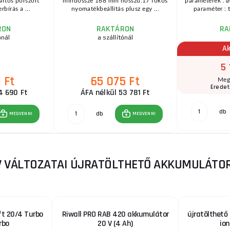
tartós porszórt
mindössze 168 mm hosszú.17 fokos
paraméterek :
rbírás a ...
nyomatékbeállítás plusz egy ...
paraméter : 
RON
RAKTÁRON
RA
ónál
a szállítónál
Ak
5 
 Ft
65 075 Ft
Meg
Eredet
4 690 Ft
ÁFA nélkül 53 781 Ft
db
db
MEGVENNI
MEGVENNI
 VÁLTOZATAI ÚJRATÖLTHETŐ AKKUMULÁTOR 
ft 20/4 Turbo
Riwall PRO RAB 420 akkumulátor
újratölthető 
rbo
20 V (4 Ah)
io