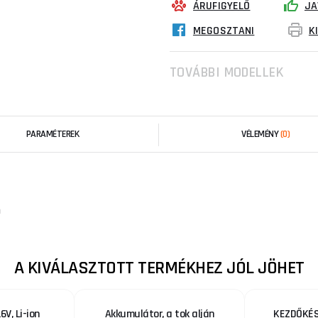
ÁRUFIGYELŐ
JA
MEGOSZTANI
K
TOVÁBBI MODELLEK
PARAMÉTEREK
VÉLEMÉNY
(0)
n
A KIVÁLASZTOTT TERMÉKHEZ JÓL JÖHET
6V, Li-ion
Akkumulátor, a tok alján
KEZDŐKÉS