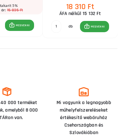
18 310 Ft
takarít 5%
15 835 Ft
 ár:
E
ÁFA nélkül 15 132 Ft
MEGVENNI
db
MEGVENNI
 40 000 terméket
Mi vagyunk a legnagyobb
nk, amelyből 8 000
műhelyfelszereléseket
TÁRon van.
értékesítő webáruház
Csehországban és
Szlovákiában