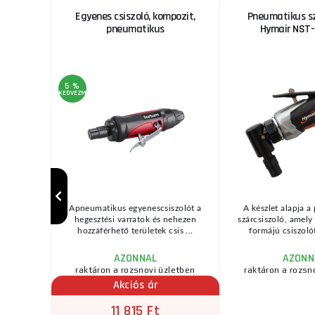
varozó
Egyenes csiszoló, kompozit,
Pneumatikus sz
pneumatikus
Hymair NST
5 %
KEDVEZMÉNY
arozó
Apneumatikus egyenescsiszolót a
A készlet alapja 
(ford/perc)
hegesztési varratok és nehezen
szárcsiszoló, amel
ték ...
hozzáférhető területek csis ...
formájú csiszolót
AZONNAL
AZONN
raktáron a rozsnovi üzletben
raktáron a rozsn
Akciós ár
11 815 Ft