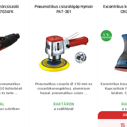
árcsiszoló
Pneumatikus csiszológép Hymair
Excentrikus 
-7034FK
PAT-301
CR
5 %
KEDVEZMÉNY
a pneumatikus
Pneumatikus csiszoló Ø 150 mm-es
Excentrikus kös
y 10 különböző
csiszolókorongokhoz, alumínium
Kapcsolózár 
 és tarto ...
házzal. pneumatikus csiszo ...
közben. Cs
AL
RAKTÁRON
RA
ovi üzletben
a szállítónál
a s
Ak
15