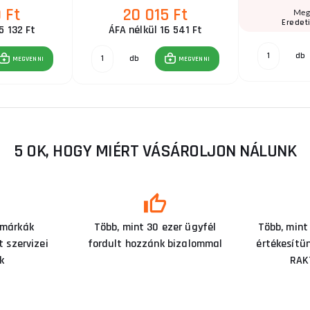
 Ft
20 015 Ft
Meg
Eredeti
5 132 Ft
ÁFA nélkül 16 541 Ft
db
db
MEGVENNI
MEGVENNI
5 OK, HOGY MIÉRT VÁSÁROLJON NÁLUNK
 márkák
Több, mint 30 ezer ügyfél
Több, mint
 szervizei
fordult hozzánk bizalommal
értékesítü
k
RAK