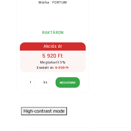
Márka : FORTUM
RAKTÁRON
Akciós ár
5 920 Ft
Megtakarít 5%
6 230 Ft
Eredeti ár:
ks
MEGVENNI
High-contrast mode