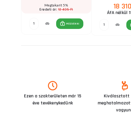
18 310
t
Megtakarít 5%
Ft
12 435 Ft
Eredeti ár:
ÁFA nélkül 1
db
GVENNI
MEGVENNI
db
Ezen a szakterületen már 15
Kiválasztott
éve tevékenykedünk
meghatalmazott
vagyun