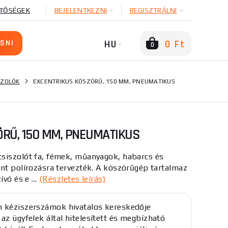
TŐSÉGEK
BEJELENTKEZNI
REGISZTRÁLNI
HU
0 Ft
0
SZOLÓK
EXCENTRIKUS KÖSZÖRŰ, 150 MM, PNEUMATIKUS
RŰ, 150 MM, PNEUMATIKUS
siszolót fa, fémek, műanyagok, habarcs és
nt polírozásra tervezték. A köszörűgép tartalmaz
vó és e ...
(Részletes leírás)
 kéziszerszámok hivatalos kereskedője
 az ügyfelek által hitelesített és megbízható