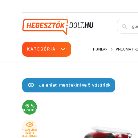
KATEGÓRIA
HONLAP
PNEUMATIK
Jelenleg megtekintve 5 vásárlók
-5 %
KEDVEZMÉNY
KISZÁLLÍTÁS
ELŐTTI
ELLENŐRZÉS