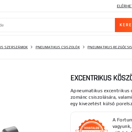
ELÉRHE
US SZERSZÁMOK
PNEUMATIKUS CSISZOLÓK
PNEUMATIKUS REZGŐCSI
EXCENTRIKUS KÖSZÖ
Apneumatikus excentrikus c
zománc csiszolására, valami
egy kivezetést külső porelszí
A Fortum
vagyunk,