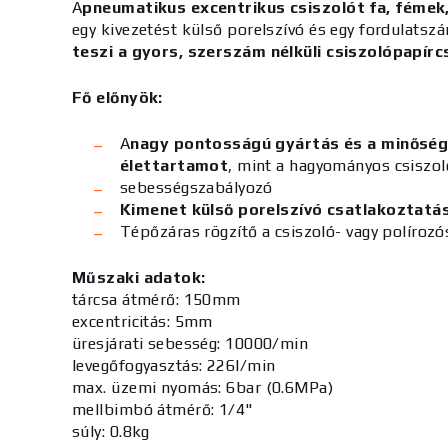
A
pneumatikus excentrikus csiszolót
fa, fémek
egy kivezetést külső porelszívó és egy fordulats
teszi a gyors, szerszám nélküli csiszolópapírc
Fő előnyök:
A
nagy pontosságú gyártás és a minőségi
élettartamot
, mint a hagyományos csiszo
sebességszabályozó
Kimenet külső porelszívó csatlakoztatá
Tépőzáras rögzítő a csiszoló- vagy políro
Műszaki adatok:
tárcsa átmérő: 150mm
excentricitás: 5mm
üresjárati sebesség: 10000/min
levegőfogyasztás: 226l/min
max. üzemi nyomás: 6bar (0.6MPa)
mellbimbó átmérő: 1/4"
súly: 0.8kg