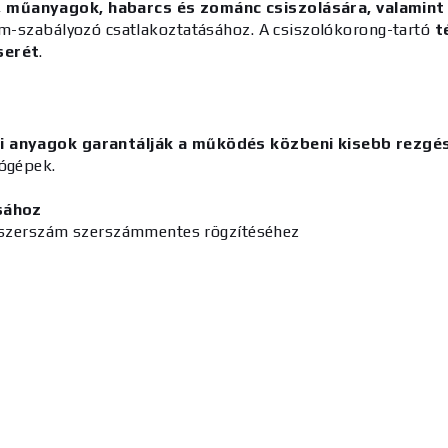
, műanyagok, habarcs és zománc csiszolására, valamint
zám-szabályozó csatlakoztatásához. A csiszolókorong-tartó
t
serét
.
 anyagok garantálják a működés közbeni kisebb rezgés
lógépek.
sához
zószerszám szerszámmentes rögzítéséhez