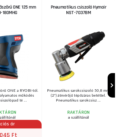
köszörű ONE 125 mm
Pneumatikus csiszoló Hymair
Pneuma
O-180MHG
NST-7037BM
kesken
26 %
KEDVEZMÉNY
zörű ONE a RYOBI-tól.
Pneumatikus sarokcsiszoló 50,8 mm
Szal
folyamatos működés
(2") átmérőjű tépőzáras betéttel.
meghajtás
iszolópad té ...
Pneumatikus sarokcsisz ...
cm, un
KTÁRON
RAKTÁRON
zállítónál
a szállítónál
raktár
ciós ár
 045 Ft