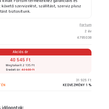
. A kínált Fortum termékekhez garanciális és
 követő szervizelést, szállítást, szerviz plusz
atást biztosítunk.
Fortum
2 év
4795038
Akciós ár
40 545 Ft
Megtakarít 2 135 Ft
Eredeti ár:
42 680 Ft
31 925 Ft
TÉN
KEDVEZMÉNY 1 %
s időpontok: