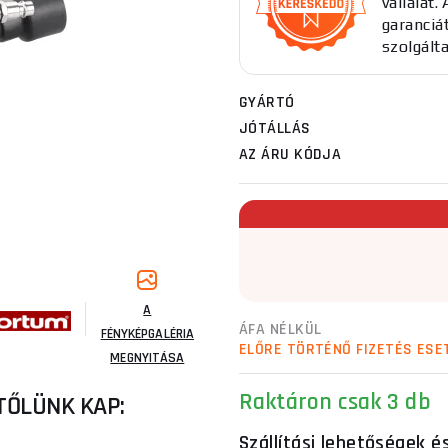
vállalat
garanciát
szolgált
GYÁRTÓ
JÓTÁLLÁS
AZ ÁRU KÓDJA
A
ÁFA NÉLKÜL
FÉNYKÉPGALÉRIA
ELŐRE TÖRTÉNŐ FIZETÉS ESE
MEGNYITÁSA
Raktáron
csak 3 db
TŐLÜNK KAP:
Szállítási lehetőségek é