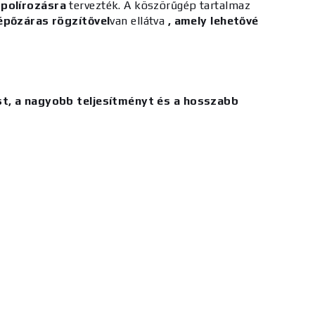
 polírozásra
tervezték. A köszörűgép tartalmaz
épőzáras rögzítővel
van ellátva
, amely lehetővé
t, a nagyobb teljesítményt és a hosszabb