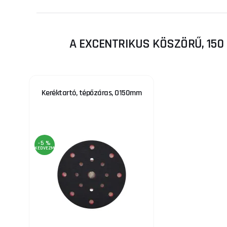
A EXCENTRIKUS KÖSZÖRŰ, 150
Keréktartó, tépőzáras, O150mm
-5 %
KEDVEZMÉNY