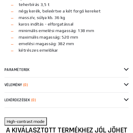
teherbírás 3,5 t
négy kerék, beleértve a két forgó kereket
masszív, súlya kb. 36 kg
karos indítás - elforgatással
minimális emelési magasság: 138 mm
maximális magasság: 520 mm
emelési magasság: 382 mm
kétrészes emelőkar
PARAMÉTEREK
VÉLEMÉNY
(0)
LEKÉRDEZÉSEK
(0)
High-contrast mode
A KIVÁLASZTOTT TERMÉKHEZ JÓL JÖHET