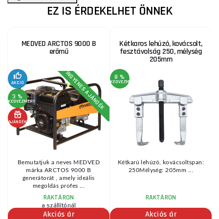
EZ IS ÉRDEKELHET ÖNNEK
MEDVED ARCTOS 9000 B
Kétkaros lehúzó, kovácsolt,
erőmű
fesztávolság 250, mélység
205mm
INGYENES AJÁNDÉK
8 %
KEDVEZMÉNY
AKCIÓ
3 %
KEDVEZMÉNY
AJÁNDÉK
Bemutatjuk a neves MEDVED
Kétkarú lehúzó, kovácsoltspan:
ra
márka ARCTOS 9000 B
250Mélység: 205mm ...
.
generátorát , amely ideális
megoldás profes ...
RAKTÁRON
RAKTÁRON
a szállítónál
Akciós ár
Akciós ár