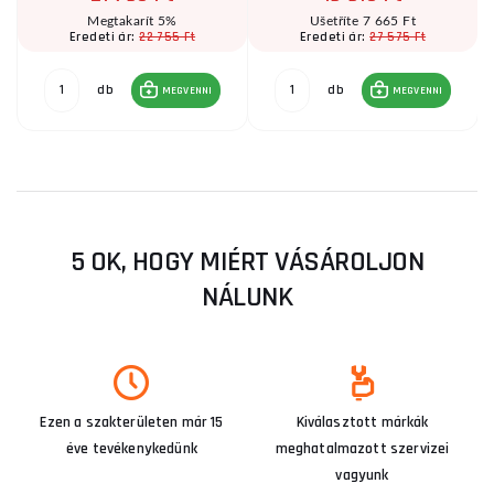
Megtakarít 5%
Ušetříte 7 665 Ft
22 755 Ft
27 575 Ft
Eredeti ár:
Eredeti ár:
db
db
MEGVENNI
MEGVENNI
5 OK, HOGY MIÉRT VÁSÁROLJON
NÁLUNK
Ezen a szakterületen már 15
Kiválasztott márkák
éve tevékenykedünk
meghatalmazott szervizei
vagyunk