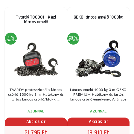
Tvardý T00001 - Kézi
GEKO láncos emelő 1000kg
láncos emelő
4 %
28 %
3
KEDVEZMÉNY
KEDVEZMÉNY
KE
TVARDY professzionális láncos
Láncos emelő 1000 kg 3 m GEKO
csörlő 1000 kg 3 m. Hatékony és
PREMIUM Hatékony és tartós
ő
tartós láncos csörlő/blokk. ...
láncos csörlő/emelvény. A láncos
...
AZONNAL
AZONNAL
Akciós ár
Akciós ár
21 795 Ft
19 910 Ft