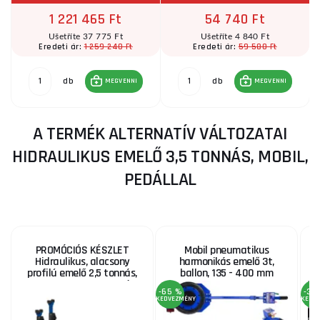
1 221 465 Ft
54 740 Ft
Ušetříte 37 775 Ft
Ušetříte 4 840 Ft
1 259 240 Ft
59 580 Ft
Eredeti ár:
Eredeti ár:
db
db
MEGVENNI
MEGVENNI
A TERMÉK ALTERNATÍV VÁLTOZATAI
HIDRAULIKUS EMELŐ 3,5 TONNÁS, MOBIL,
PEDÁLLAL
PROMÓCIÓS KÉSZLET
Mobil pneumatikus
Hidraulikus, alacsony
harmonikás emelő 3t,
2
profilú emelő 2,5 tonnás,
ballon, 135 - 400 mm
MB-LPJB-LITE, 3 tonnás
-65 %
-32
támasztékokkal, MB-JS3T
KEDVEZMÉNY
KEDV