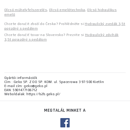
Olcsó műhelyfelszerelés
,
Olcsó emelőtechnika
,
Olcsó hidraulikus
emelő
Chcete doručit zboží do Česka? Prohlédněte si
Hydraulický zvedák 3,5t
pojizdný s pedálem
Chcete doručiť tovar na Slovensko? Prezrite si
Hydraulický zdvihák
3,5t pojazdný s pedálom
Gyártói információk
Cím : Geko SP. Z OO SP. KOM. ul. Spacerowa 3 97-500 Kietlin
E-mail cím: geko@geko.pl
EAN: 5901477106712
Weboldalak: https://b2b.geko.pl/
MEGTALÁL MINKET A