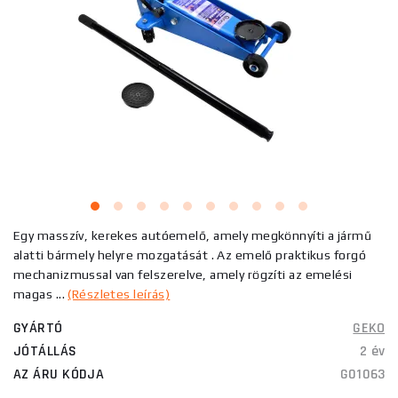
Egy masszív, kerekes autóemelő, amely megkönnyíti a jármű
alatti bármely helyre mozgatását . Az emelő praktikus forgó
mechanizmussal van felszerelve, amely rögzíti az emelési
magas ...
(Részletes leírás)
GYÁRTÓ
GEKO
JÓTÁLLÁS
2 év
AZ ÁRU KÓDJA
G01063