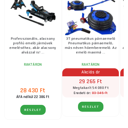
Professzionális, alacsony
3T pneumatikus párnaemelő
Al
profilú emelő járművek
Pneumatikus párnaemelő,
emeléséhez, akár alacsony
más néven hóemberemelő. Az
ala
alvázzal is! ...
emelő maximá ...
RAKTÁRON
RAKTÁRON
Akciós ár
29 265 Ft
Megtakarít 54 080 Ft
28 430 Ft
83 345 Ft
Eredeti ár:
ÁFA nélkül 22 386 Ft
RÉSZLET
RÉSZLET