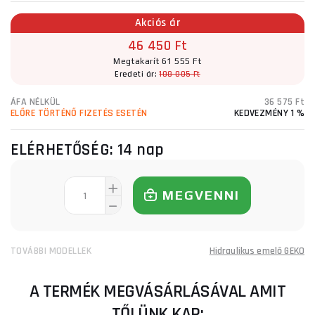
Akciós ár
46 450 Ft
Megtakarít 61 555 Ft
Eredeti ár:
108 005 Ft
ÁFA NÉLKÜL
36 575 Ft
ELŐRE TÖRTÉNŐ FIZETÉS ESETÉN
KEDVEZMÉNY 1 %
ELÉRHETŐSÉG:
14 nap
MEGVENNI
TOVÁBBI MODELLEK
Hidraulikus emelő GEKO
A TERMÉK MEGVÁSÁRLÁSÁVAL AMIT
TŐLÜNK KAP: