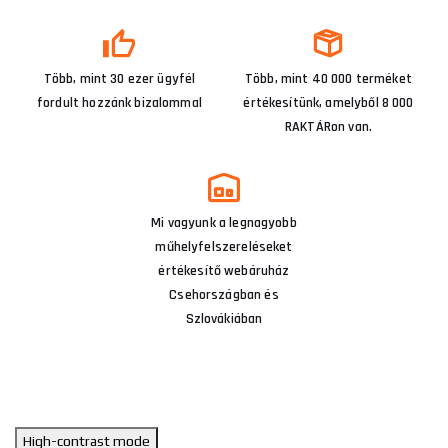
Több, mint 30 ezer ügyfél
Több, mint 40 000 terméket
fordult hozzánk bizalommal
értékesítünk, amelyből 8 000
RAKTÁRon van.
Mi vagyunk a legnagyobb
műhelyfelszereléseket
értékesítő webáruház
Csehországban és
Szlovákiában
High-contrast mode