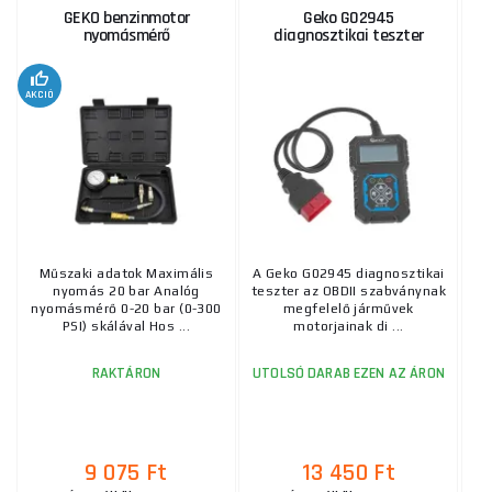
GEKO benzinmotor
Geko G02945
nyomásmérő
diagnosztikai teszter
AKCIÓ
Műszaki adatok Maximális
A Geko G02945 diagnosztikai
nyomás 20 bar Analóg
teszter az OBDII szabványnak
k
nyomásmérő 0-20 bar (0-300
megfelelő járművek
T
PSI) skálával Hos ...
motorjainak di ...
RAKTÁRON
UTOLSÓ DARAB EZEN AZ ÁRON
9 075 Ft
13 450 Ft