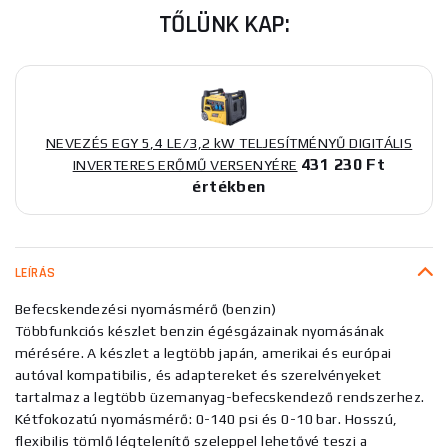
TŐLÜNK KAP:
NEVEZÉS EGY 5,4 LE/3,2 kW TELJESÍTMÉNYŰ DIGITÁLIS
431 230 Ft
INVERTERES ERŐMŰ VERSENYÉRE
értékben
LEÍRÁS
Befecskendezési nyomásmérő (benzin)
Többfunkciós készlet benzin égésgázainak nyomásának
mérésére. A készlet a legtöbb japán, amerikai és európai
autóval kompatibilis, és adaptereket és szerelvényeket
tartalmaz a legtöbb üzemanyag-befecskendező rendszerhez.
Kétfokozatú nyomásmérő: 0-140 psi és 0-10 bar. Hosszú,
flexibilis tömlő légtelenítő szeleppel lehetővé teszi a