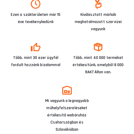
Ezen a szakterületen már 15
Kiválasztott márkák
éve tevékenykedünk
meghatalmazott szervizei
vagyunk
Több, mint 30 ezer ügyfél
Több, mint 40 000 terméket
fordult hozzánk bizalommal
értékesítünk, amelyből 8 000
RAKTÁRon van.
Mi vagyunk a legnagyobb
műhelyfelszereléseket
értékesítő webáruház
Csehországban és
Szlovákiában