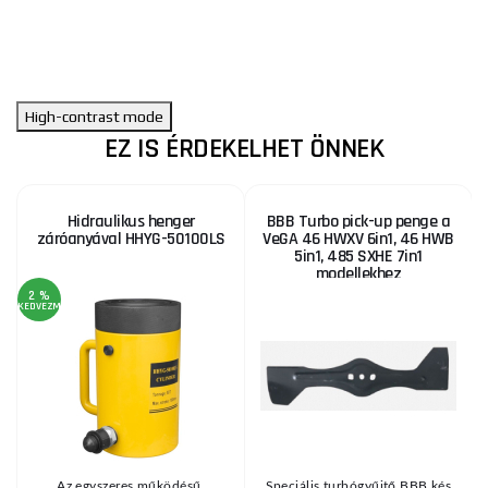
High-contrast mode
EZ IS ÉRDEKELHET ÖNNEK
Hidraulikus henger
BBB Turbo pick-up penge a
záróanyával HHYG-50100LS
VeGA 46 HWXV 6in1, 46 HWB
5in1, 485 SXHE 7in1
modellekhez
2 %
2
KEDVEZMÉNY
KE
Az egyszeres működésű,
Speciális turbógyűjtő BBB kés