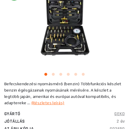
Befecskendezési nyomásmérő (benzin) Többfunkciós készlet
benzin égésgázainak nyomásának mérésére. A készlet a
legtöbb japán, amerikai és európai autóval kompatibilis, és
adaptereke ...
(Részletes leírás)
GYÁRTÓ
GEKO
JÓTÁLLÁS
2 év
AZ ÁRU KÓDJA
G02650