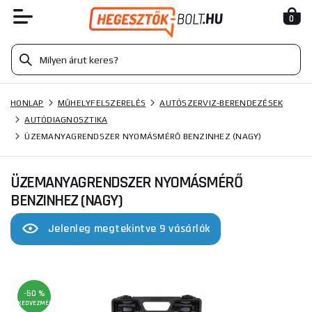
0
HONLAP
MŰHELYFELSZERELÉS
AUTÓSZERVIZ-BERENDEZÉSEK
AUTÓDIAGNOSZTIKA
ÜZEMANYAGRENDSZER NYOMÁSMÉRŐ BENZINHEZ (NAGY)
ÜZEMANYAGRENDSZER NYOMÁSMÉRŐ
BENZINHEZ (NAGY)
Jelenleg megtekintve 9 vásárlók
-50 %
KEDVEZMÉNY