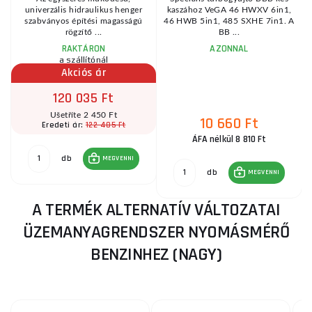
:
univerzális hidraulikus henger
kaszához VeGA 46 HWXV 6in1,
szabványos építési magasságú
46 HWB 5in1, 485 SXHE 7in1. A
rögzítő ...
BB ...
RAKTÁRON
AZONNAL
a szállítónál
Akciós ár
120 035 Ft
Ušetříte 2 450 Ft
10 660 Ft
122 485 Ft
Eredeti ár:
ÁFA nélkül 8 810 Ft
db
MEGVENNI
db
MEGVENNI
A TERMÉK ALTERNATÍV VÁLTOZATAI
ÜZEMANYAGRENDSZER NYOMÁSMÉRŐ
BENZINHEZ (NAGY)