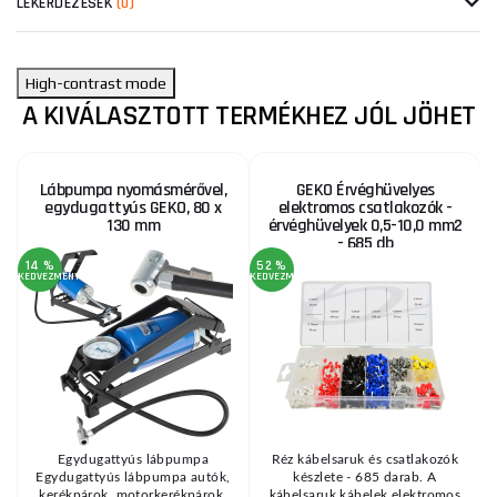
LEKÉRDEZÉSEK
(0)
High-contrast mode
A KIVÁLASZTOTT TERMÉKHEZ JÓL JÖHET
Lábpumpa nyomásmérővel,
GEKO Érvéghüvelyes
egydugattyús GEKO, 80 x
elektromos csatlakozók -
130 mm
érvéghüvelyek 0,5-10,0 mm2
- 685 db
14 %
52 %
KEDVEZMÉNY
KEDVEZMÉNY
0
Egydugattyús lábpumpa
Réz kábelsaruk és csatlakozók
Egydugattyús lábpumpa autók,
készlete - 685 darab. A
kerékpárok, motorkerékpárok,
kábelsaruk kábelek elektromos