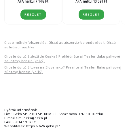
ÁFA nélkül 7 146 Ft
ÁFA nélkül 10 591 Ft
RÉSZLET
RÉSZLET
Olcsó műhelyfelszerelés
,
Olcsó autószerviz-berendezések
,
Olcsó
autódiagnosztika
Chcete doručit zboží do Česka? Prohlédněte si
Tester tlaku palivové
soustavy benzín (velký)
Chcete doručiť tovar na Slovensko? Prezrite si
Tester tlaku palivovej
sústavy benzín (veľký)
Gyártói információk
Cím : Geko SP. Z OO SP. KOM. ul. Spacerowa 3 97-500 Kietlin
E-mail cím: geko@geko.pl
EAN: 5901477107375
Weboldalak: https://b2b.geko.pl/