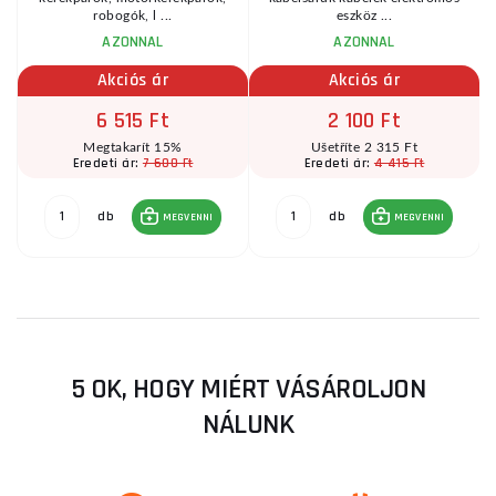
robogók, l ...
eszköz ...
AZONNAL
AZONNAL
Akciós ár
Akciós ár
6 515 Ft
2 100 Ft
Megtakarít 15%
Ušetříte 2 315 Ft
7 600 Ft
4 415 Ft
Eredeti ár:
Eredeti ár:
db
db
MEGVENNI
MEGVENNI
5 OK, HOGY MIÉRT VÁSÁROLJON
NÁLUNK