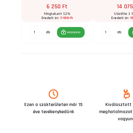
6 250 Ft
14 075
t
Megtakarít 12%
Ušetříte 1 
Ft
7 100 Ft
1
Eredeti ár:
Eredeti ár:
db
db
GVENNI
MEGVENNI
Ezen a szakterületen már 15
Kiválasztott
éve tevékenykedünk
meghatalmazott
vagyun