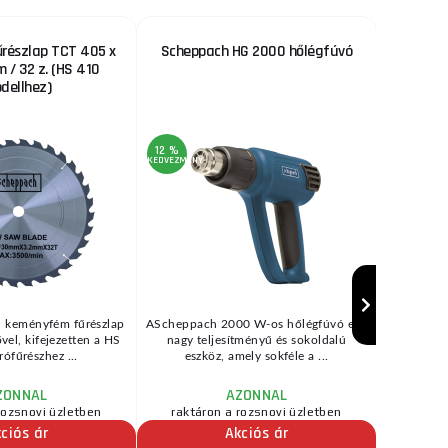
részlap TCT 405 x
Scheppach HG 2000 hőlégfúvó
JIG rö
m / 32 z. (HS 410
dellhez)
12 %
12 %
KEDVEZMÉNY
KEDVEZMÉNY
ű keményfém fűrészlap
AScheppach 2000 W-os hőlégfúvó egy
Élezőren
el, kifejezetten a HS
nagy teljesítményű és sokoldalú
Scheppach
ófűrészhez ...
eszköz, amely sokféle a ...
kése
ZONNAL
AZONNAL
rozsnovi üzletben
raktáron a rozsnovi üzletben
ciós ár
Akciós ár