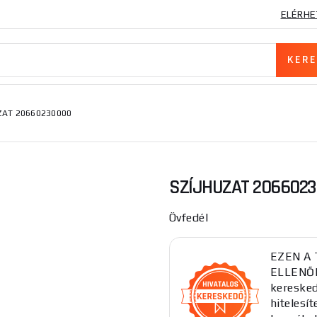
ELÉRHE
ZAT 20660230000
SZÍJHUZAT 206602
Övfedél
EZEN A
ELLENŐR
keresked
hitelesí