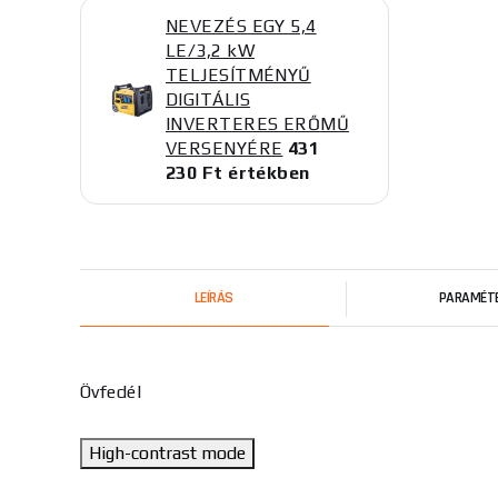
NEVEZÉS EGY 5,4
LE/3,2 kW
TELJESÍTMÉNYŰ
DIGITÁLIS
INVERTERES ERŐMŰ
VERSENYÉRE
431
230 Ft értékben
LEÍRÁS
PARAMÉT
Övfedél
High-contrast mode