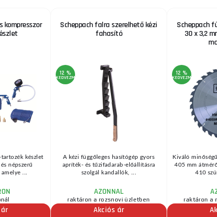
s kompresszor
Scheppach falra szerelhető kézi
Scheppach fű
észlet
fahasító
30 x 3,2 m
mo
12 %
12 %
KEDVEZMÉNY
KEDVEZMÉNY
tartozék készlet
A kézi függőleges hasítógép gyors
Kiváló minőség
 és népszerű
apríték- és tűzifadarab-előállításra
405 mm átmérőv
 amelye ...
szolgál kandallók, ...
410 szúr
RON
AZONNAL
A
ónál
raktáron a rozsnovi üzletben
raktáron a 
 ár
Akciós ár
Ak