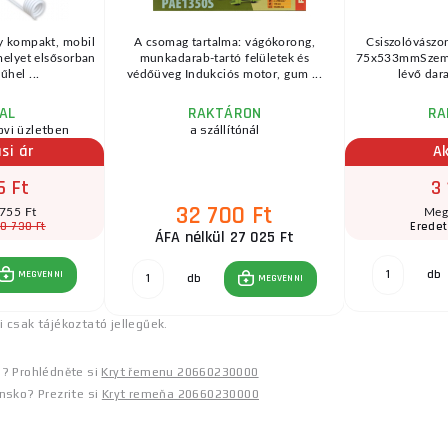
 kompakt, mobil
A csomag tartalma: vágókorong,
Csiszolóvászon
melyet elsősorban
munkadarab-tartó felületek és
75x533mmSzemc
űhel ...
védőüveg Indukciós motor, gum ...
lévő dara
AL
RAKTÁRON
RA
ovi üzletben
a szállítónál
si ár
Ak
5 Ft
3 
32 700 Ft
 755 Ft
Meg
0 730 Ft
Eredet
ÁFA nélkül 27 025 Ft
db
MEGVENNI
db
MEGVENNI
 csak tájékoztató jellegűek.
a? Prohlédněte si
Kryt řemenu 20660230000
nsko? Prezrite si
Kryt remeňa 20660230000