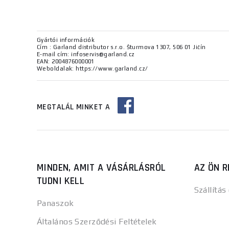
Gyártói információk
Cím : Garland distributor s.r.o. Šturmova 1307, 506 01 Jičín
E-mail cím: infoservis@garland.cz
EAN: 2004876000001
Weboldalak: https://www.garland.cz/
MEGTALÁL MINKET A
MINDEN, AMIT A VÁSÁRLÁSRÓL
AZ ÖN R
TUDNI KELL
Szállítás
Panaszok
Általános Szerződési Feltételek