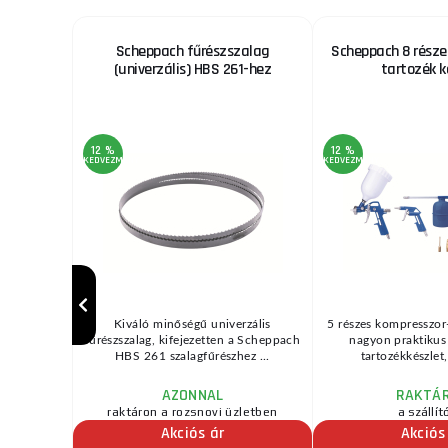
0, 10 Z/Z
Scheppach fűrészszalag
Scheppach 8 része
(univerzális) HBS 261-hez
tartozék k
12 %
12 %
KEDVEZMÉNY
KEDVEZMÉNY
10 Z/Z. ...
Kiváló minőségű univerzális
5 részes kompresszor-
fűrészszalag, kifejezetten a Scheppach
nagyon praktikus
HBS 261 szalagfűrészhez ...
tartozékkészlet,
AZONNAL
RAKTÁ
zletben
raktáron a rozsnovi üzletben
a szállít
r
Akciós ár
Akciós