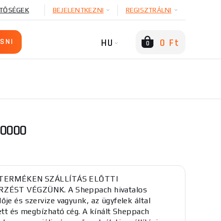
TŐSÉGEK
BEJELENTKEZNI
REGISZTRÁLNI
HU
0 Ft
0
30000
 TERMÉKEN SZÁLLÍTÁS ELŐTTI
ZÉST VÉGZÜNK. A Sheppach hivatalos
ője és szervize vagyunk, az ügyfelek által
tett és megbízható cég. A kínált Sheppach