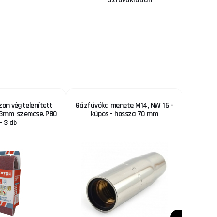
Szlovákiában
zon végtelenített
Gázfúvóka menete M14, NW 16 -
Forg
3mm, szemcse. P80
kúpos - hossza 70 mm
- 3 db