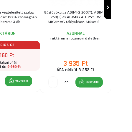
 végtelenített szalag
Gázfúvóka az ABIMIG 200(T), ABIMIG
Forg
se: P80A csomagban
250(T) és ABIMIG A T 255 LW
fokoz
bszám: 3 db ...
MIG/MAG fáklyákhoz. Műszaki ...
szabályozá
KTÁRON
AZONNAL
raktáron a rozsnovi üzletben
ciós ár
160 Ft
3 935 Ft
1
takarít 4%
3 260 Ft
i ár:
ÁFA nélkül 3 252 Ft
ÁFA
MEGVENNI
db
MEGVENNI