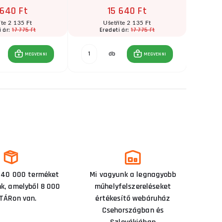
 640 Ft
15 640 Ft
íte 2 135 Ft
Ušetříte 2 135 Ft
17 775 Ft
17 775 Ft
i ár:
Eredeti ár:
E
db
MEGVENNI
MEGVENNI
 40 000 terméket
Mi vagyunk a legnagyobb
nk, amelyből 8 000
műhelyfelszereléseket
TÁRon van.
értékesítő webáruház
Csehországban és