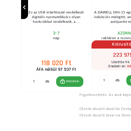
T 201
Ez az USB interfésszel rendelkező
A DAWELL DHI-15 egy
tszám-
digitális nyomatékkulcs olyan
indukciós melegítő, a
pcsolóval k
funkciókkal rendelkezik, a ...
autójavító m
3-7
AZONN
nap
raktáron a rozsn
Kiárusítá
223 97
Ft
118 020 Ft
Ušetříte 96
32
Eredeti ár:
9 Ft
ÁFA nélkül 97 537 Ft
db
db
GVENNI
MEGVENNI
Figyelmeztetés: Az áruk képei
Chcete doručit zboží do Česk
Chcete doručiť tovar na Slove