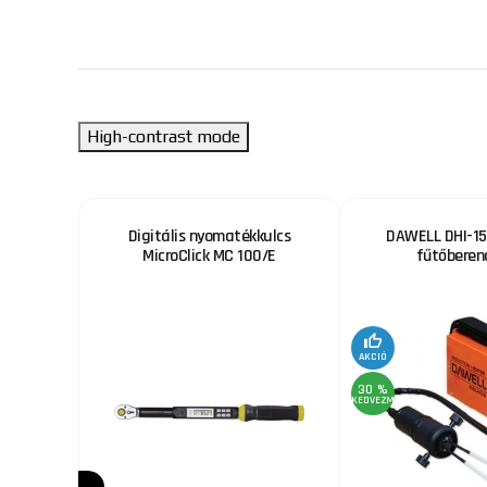
High-contrast mode
T203B
Digitális nyomatékkulcs
DAWELL DHI-15
MicroClick MC 100/E
fűtőberen
AKCIÓ
30 %
KEDVEZMÉNY