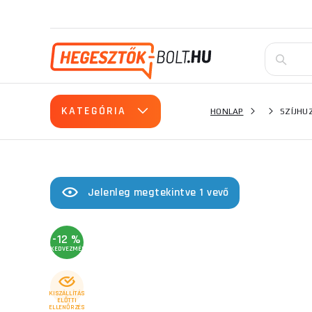
KATEGÓRIA
HONLAP
SZÍJHU
Jelenleg megtekintve 1 vevő
-12 %
KEDVEZMÉNY
KISZÁLLÍTÁS
ELŐTTI
ELLENŐRZÉS