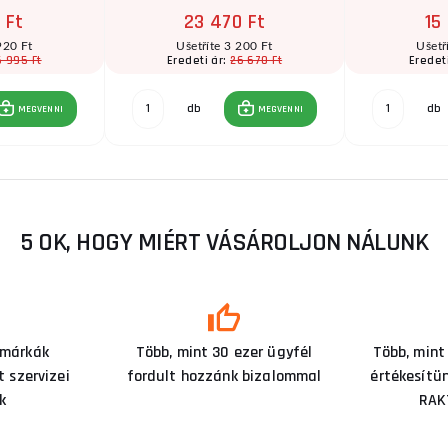
 Ft
23 470 Ft
15
920 Ft
Ušetříte 3 200 Ft
Ušetř
5 995 Ft
26 670 Ft
Eredeti ár:
Eredet
db
db
MEGVENNI
MEGVENNI
5 OK, HOGY MIÉRT VÁSÁROLJON NÁLUNK
 márkák
Több, mint 30 ezer ügyfél
Több, mint
 szervizei
fordult hozzánk bizalommal
értékesítü
k
RAK