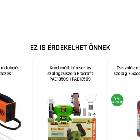
EZ IS ÉRDEKELHET ÖNNEK
 indukciós
Kombinált tárcsa- és
Csiszolóvás
dezés
szalagcsiszoló Procraft
szalag 75x53
PAE1350S | PAE1350S
3 %
KEDVEZMÉNY