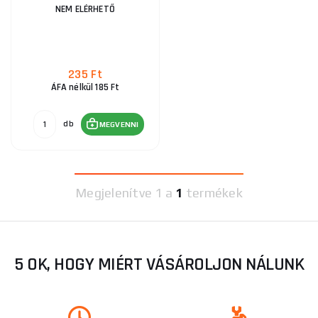
NEM ELÉRHETŐ
235 Ft
ÁFA nélkül 185 Ft
db
MEGVENNI
Megjelenítve
1 a
1
termékek
5 OK, HOGY MIÉRT VÁSÁROLJON NÁLUNK