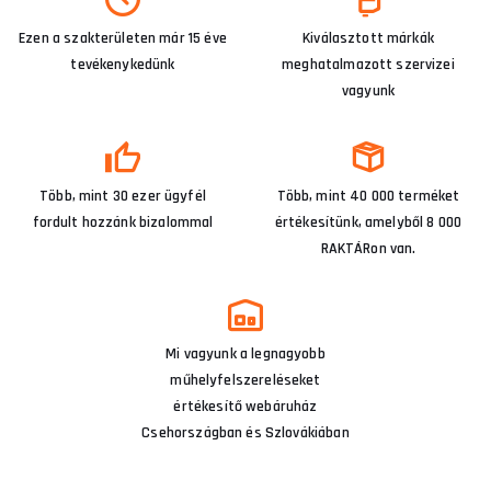
Ezen a szakterületen már 15 éve
Kiválasztott márkák
tevékenykedünk
meghatalmazott szervizei
vagyunk
Több, mint 30 ezer ügyfél
Több, mint 40 000 terméket
fordult hozzánk bizalommal
értékesítünk, amelyből 8 000
RAKTÁRon van.
Mi vagyunk a legnagyobb
műhelyfelszereléseket
értékesítő webáruház
Csehországban és Szlovákiában