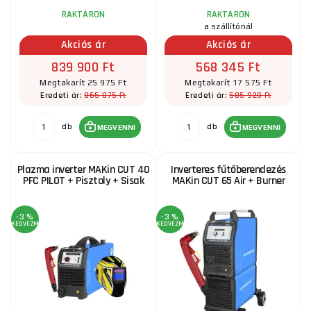
RAKTÁRON
RAKTÁRON
a szállítónál
Akciós ár
Akciós ár
839 900 Ft
568 345 Ft
Megtakarít 25 975 Ft
Megtakarít 17 575 Ft
865 875 Ft
585 920 Ft
Eredeti ár:
Eredeti ár:
db
db
MEGVENNI
MEGVENNI
Plazma inverter MAKin CUT 40
Inverteres fűtőberendezés
PFC PILOT + Pisztoly + Sisak
MAKin CUT 65 Air + Burner
-3 %
-3 %
KEDVEZMÉNY
KEDVEZMÉNY