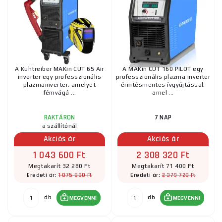
A Kuhtreiber MAKin CUT 65 Air
A MAKin CUT 160 PILOT egy
inverter egy professzionális
professzionális plazma inverter
plazmainverter, amelyet
érintésmentes ívgyújtással,
fémvágá ...
amel ...
RAKTÁRON
7 NAP
a szállítónál
Akciós ár
Akciós ár
1 043 600 Ft
2 308 320 Ft
Megtakarít 32 280 Ft
Megtakarít 71 400 Ft
1 075 880 Ft
2 379 720 Ft
Eredeti ár:
Eredeti ár:
db
db
MEGVENNI
MEGVENNI