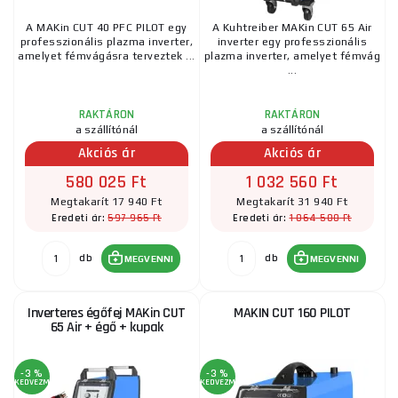
A MAKin CUT 40 PFC PILOT egy
A Kuhtreiber MAKin CUT 65 Air
professzionális plazma inverter,
inverter egy professzionális
amelyet fémvágásra terveztek ...
plazma inverter, amelyet fémvág
...
RAKTÁRON
RAKTÁRON
a szállítónál
a szállítónál
Akciós ár
Akciós ár
580 025 Ft
1 032 560 Ft
Megtakarít 17 940 Ft
Megtakarít 31 940 Ft
597 965 Ft
1 064 500 Ft
Eredeti ár:
Eredeti ár:
db
db
MEGVENNI
MEGVENNI
Inverteres égőfej MAKin CUT
MAKIN CUT 160 PILOT
65 Air + égő + kupak
-3 %
-3 %
KEDVEZMÉNY
KEDVEZMÉNY