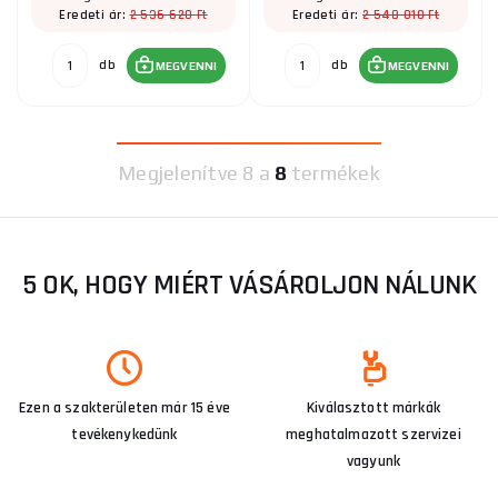
2 536 620 Ft
2 548 010 Ft
Eredeti ár:
Eredeti ár:
db
db
MEGVENNI
MEGVENNI
Megjelenítve
8 a
8
termékek
5 OK, HOGY MIÉRT VÁSÁROLJON NÁLUNK
Ezen a szakterületen már 15 éve
Kiválasztott márkák
tevékenykedünk
meghatalmazott szervizei
vagyunk