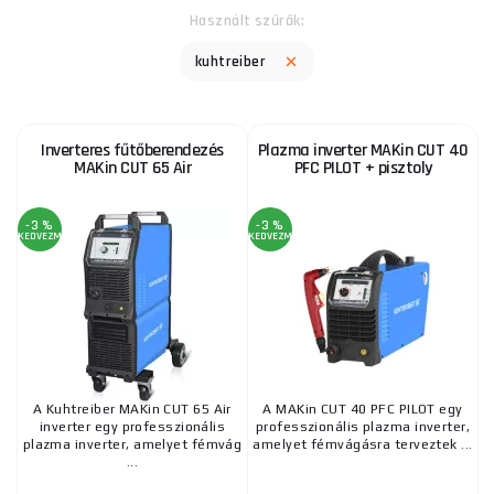
Használt szűrők:
kuhtreiber
Inverteres fűtőberendezés
Plazma inverter MAKin CUT 40
MAKin CUT 65 Air
PFC PILOT + pisztoly
-3 %
-3 %
KEDVEZMÉNY
KEDVEZMÉNY
A Kuhtreiber MAKin CUT 65 Air
A MAKin CUT 40 PFC PILOT egy
inverter egy professzionális
professzionális plazma inverter,
plazma inverter, amelyet fémvág
amelyet fémvágásra terveztek ...
...