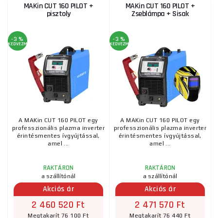
MAKin CUT 160 PILOT +
MAKin CUT 160 PILOT +
pisztoly
Zseblámpa + Sisak
-3 %
-3 %
KEDVEZMÉNY
KEDVEZMÉNY
A MAKin CUT 160 PILOT egy
A MAKin CUT 160 PILOT egy
professzionális plazma inverter
professzionális plazma inverter
érintésmentes ívgyújtással,
érintésmentes ívgyújtással,
amel ...
amel ...
RAKTÁRON
RAKTÁRON
a szállítónál
a szállítónál
Akciós ár
Akciós ár
2 460 520 Ft
2 471 570 Ft
Megtakarít 76 100 Ft
Megtakarít 76 440 Ft