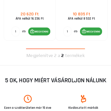
20 620 Ft
10 835 Ft
ÁFA nélkül 16 236 Ft
ÁFA nélkül 8 532 Ft
db
db
MEGVENNI
MEGVENNI
Megjelenítve
2 a
2
termékek
5 OK, HOGY MIÉRT VÁSÁROLJON NÁLUNK
Ezen a szakterületen már 15 éve
Kiválasztott márkák