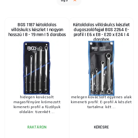
bgs
BGS 1187 kétoldalas
Kétoldalas villáskulcs készlet
villáskulcs készlet | nagyon
dugaszolófejjel BGS 2264 E-
hosszú | 8 - 19 mm | 5 darabos
profil | E6 x E8 - E20 x E24 | 4
darabos
hidegen kovácsolt
melegen kovácsolt egyenes alak
magasfényűre krómozott
kimeneti profil: E-profil A készlet
kimeneti profil a fűzőlyuk
tartalma: két ...
oldalán: tizenkét ...
RAKTÁRON
KÉRÉSRE