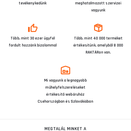
tevékenykedünk
meghatalmazott szervizei
vagyunk
Több, mint 30 ezer ügyfél
Több, mint 40 000 terméket
fordult hozzánk bizalommal
értékesítünk, amelyből 8 000
RAKTÁRon van.
Mi vagyunk a legnagyobb
műhelyfelszereléseket
értékesítő webáruház
Csehországban és Szlovákiában
MEGTALÁL MINKET A