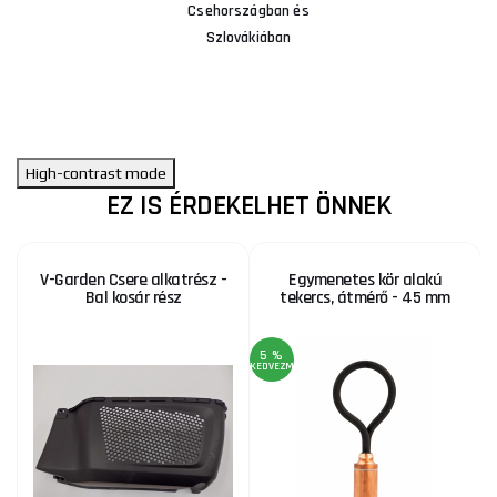
Csehországban és
Szlovákiában
High-contrast mode
EZ IS ÉRDEKELHET ÖNNEK
V-Garden Csere alkatrész -
Egymenetes kör alakú
Bal kosár rész
tekercs, átmérő - 45 mm
5 %
KEDVEZMÉNY
KE