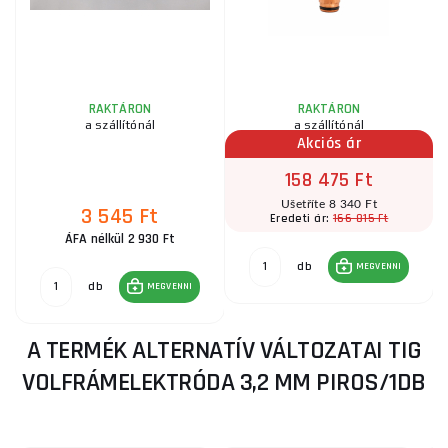
-
RAKTÁRON
RAKTÁRON
a szállítónál
a szállítónál
Akciós ár
158 475 Ft
Ušetříte 8 340 Ft
3 545 Ft
166 815 Ft
Eredeti ár:
ÁFA nélkül 2 930 Ft
db
MEGVENNI
db
MEGVENNI
A TERMÉK ALTERNATÍV VÁLTOZATAI TIG
VOLFRÁMELEKTRÓDA 3,2 MM PIROS/1DB