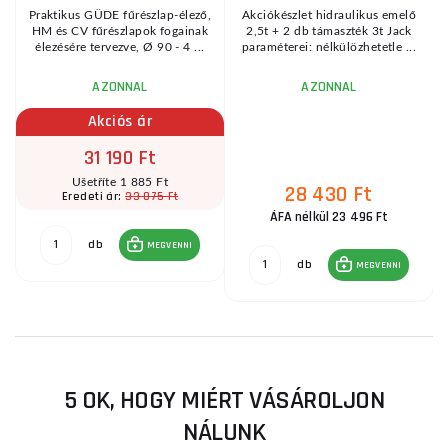
Praktikus GÜDE fűrészlap-élező,
Akciókészlet hidraulikus emelő
HM és CV fűrészlapok fogainak
2,5t + 2 db támaszték 3t Jack
élezésére tervezve, Ø 90 - 4 ...
paraméterei: nélkülözhetetle ...
AZONNAL
AZONNAL
Akciós ár
31 190 Ft
Ušetříte 1 885 Ft
28 430 Ft
33 075 Ft
Eredeti ár:
ÁFA nélkül 23 496 Ft
db
MEGVENNI
db
MEGVENNI
5 OK, HOGY MIÉRT VÁSÁROLJON
NÁLUNK