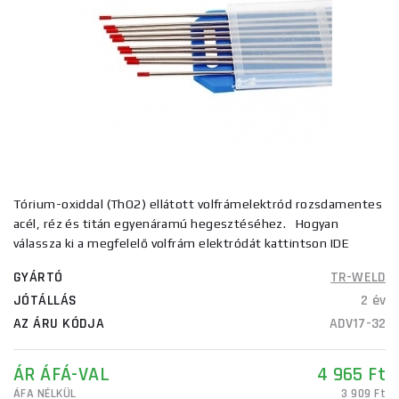
Tórium-oxiddal (ThO2) ellátott volfrámelektród rozsdamentes
acél, réz és titán egyenáramú hegesztéséhez. Hogyan
válassza ki a megfelelő volfrám elektródát kattintson IDE
GYÁRTÓ
TR-WELD
JÓTÁLLÁS
2 év
AZ ÁRU KÓDJA
ADV17-32
ÁR ÁFÁ-VAL
4 965 Ft
ÁFA NÉLKÜL
3 909 Ft