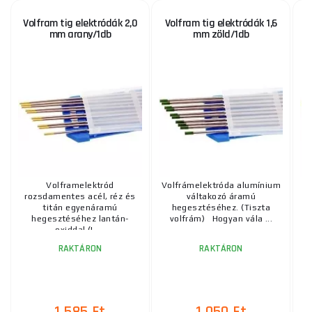
Volfram tig elektródák 2,0
Volfram tig elektródák 1,6
V
mm arany/1db
mm zöld/1db
Volframelektród
Volfrámelektróda alumínium
rozsdamentes acél, réz és
váltakozó áramú
r
titán egyenáramú
hegesztéséhez. (Tiszta
hegesztéséhez lantán-
volfrám) Hogyan vála ...
oxiddal (L ...
RAKTÁRON
RAKTÁRON