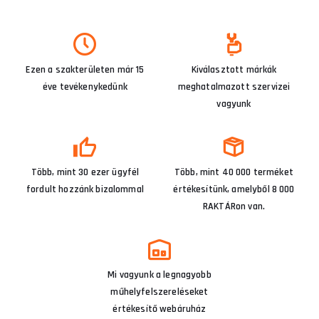
Ezen a szakterületen már 15
Kiválasztott márkák
éve tevékenykedünk
meghatalmazott szervizei
vagyunk
Több, mint 30 ezer ügyfél
Több, mint 40 000 terméket
fordult hozzánk bizalommal
értékesítünk, amelyből 8 000
RAKTÁRon van.
Mi vagyunk a legnagyobb
műhelyfelszereléseket
értékesítő webáruház