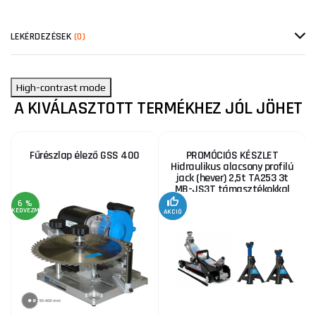
LEKÉRDEZÉSEK
(0)
High-contrast mode
A KIVÁLASZTOTT TERMÉKHEZ JÓL JÖHET
Fűrészlap élező GSS 400
PROMÓCIÓS KÉSZLET
Hidraulikus alacsony profilú
jack (hever) 2,5t TA253 3t
MB-JS3T támasztékokkal
6 %
KEDVEZMÉNY
AKCIÓ
A
KE