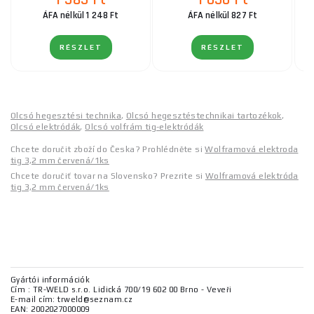
1 585 Ft
1 050 Ft
ÁFA nélkül 1 248 Ft
ÁFA nélkül 827 Ft
RÉSZLET
RÉSZLET
Olcsó hegesztési technika
,
Olcsó hegesztéstechnikai tartozékok
,
Olcsó elektródák
,
Olcsó volfrám tig-elektródák
Chcete doručit zboží do Česka? Prohlédněte si
Wolframová elektroda
tig 3,2 mm červená/1ks
Chcete doručiť tovar na Slovensko? Prezrite si
Wolframová elektróda
tig 3,2 mm červená/1ks
Gyártói információk
Cím : TR-WELD s.r.o. Lidická 700/19 602 00 Brno - Veveři
E-mail cím: trweld@seznam.cz
EAN: 2002027000009