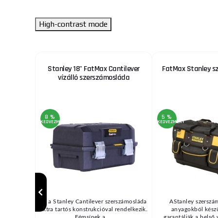
High-contrast mode
anley
Stanley 18" FatMax Cantilever
FatMax Stanley s
let
vízálló szerszámosláda
8 %
5 %
KEDVEZMÉNY
KEDVEZMÉNY
ETEK
Ez a Stanley Cantilever szerszámosláda
AStanley szerszám
OZ. SDS-
extra tartós konstrukcióval rendelkezik.
anyagokból készü
5-6-6-7-8-
Fémsínek a ...
garantálják a belső 