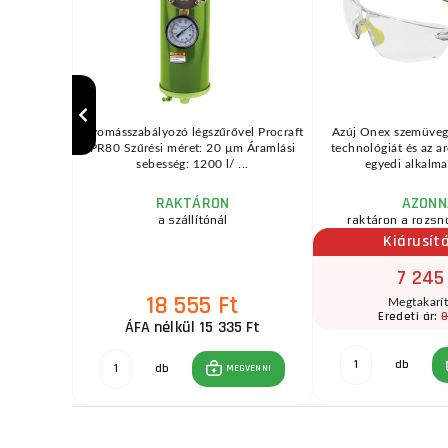
ertben és a
Nyomásszabályozó légszűrővel Procraft
Azúj Onex szemüvege
 szolgál. A
PR80 Szűrési méret: 20 µm Áramlási
technológiát és az a
sebesség: 1200 l/ ...
egyedi alkalma
RAKTÁRON
AZONN
a szállítónál
raktáron a rozsn
Kiárusítá
7 245
18 555 Ft
t
Megtakarí
Ft
8
Eredeti ár:
ÁFA nélkül 15 335 Ft
db
GVENNI
db
MEGVENNI