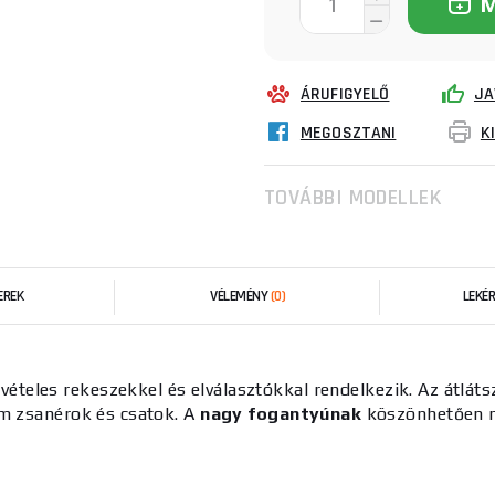
ÁRUFIGYELŐ
JA
MEGOSZTANI
K
TOVÁBBI MODELLEK
EREK
VÉLEMÉNY
(0)
LEKÉ
vételes rekeszekkel és elválasztókkal rendelkezik. Az átlátsz
ém zsanérok és csatok. A
nagy fogantyúnak
köszönhetően m