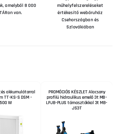
nk, amelyből 8 000
műhelyfelszereléseket
TÁRon van.
értékesítő webáruház
Csehországban és
Szlovákiában
tés akkumulátorral
PROMÓCIÓS KÉSZLET Alacsony
Motoro
m TT-KS-S DSM -
profilú hidraulikus emelő 3t MB-
1500 W
LPJB-PLUS támasztókkal 3t MB-
JS3T
6 %
KEDVEZMÉNY