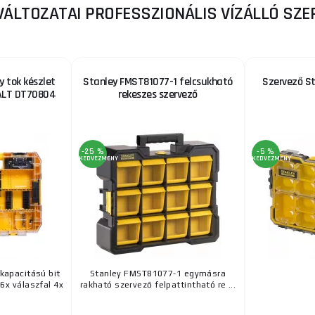
VÁLTOZATAI PROFESSZIONÁLIS VÍZÁLLÓ SZ
 tok készlet
Stanley FMST81077-1 felcsukható
Szervező S
WALT DT70804
rekeszes szervező
-25 %
-5 %
KEDVEZMÉNY
KEDVEZMÉNY
kapacitású bit
Stanley FMST81077-1 egymásra
 6x válaszfal 4x
rakható szervező felpattintható re ...
.