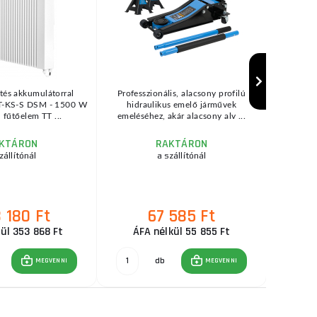
tés akkumulátorral
Professzionális, alacsony profilú
A benzinüz
T-KS-S DSM - 1500 W
hidraulikus emelő járművek
ház körül 
 fűtőelem TT ...
emeléséhez, akár alacsony alv ...
KTÁRON
RAKTÁRON
zállítónál
a szállítónál
 180 Ft
67 585 Ft
E
ül 353 868 Ft
ÁFA nélkül 55 855 Ft
db
MEGVENNI
MEGVENNI