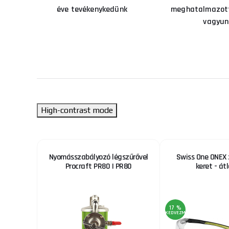
éve tevékenykedünk
meghatalmazott
vagyun
High-contrast mode
S 400-38
Nyomásszabályozó légszűrővel
Swiss One ONEX 
Procraft PR80 | PR80
keret - át
17 %
KEDVEZMÉNY