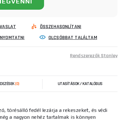
MEGVENNI
VASLAT
ÖSSZEHASONLÍTANI
INYOMTATNI
OLCSÓBBAT TALÁLTAM
Rendszerezők Stanley
RDEZÉSEK
(0)
UTASÍTÁSOK / KATALÓGUS
ó, törésálló fedél lezárja a rekeszeket, és védi
ég a nagyon nehéz tartalmak is könnyen