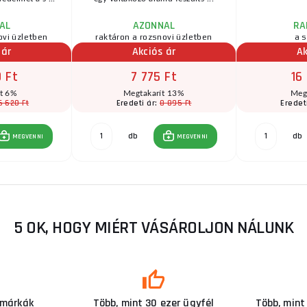
AL
AZONNAL
RA
ovi üzletben
raktáron a rozsnovi üzletben
a s
 ár
Akciós ár
Ak
 Ft
7 775 Ft
16
ít 6%
Megtakarít 13%
Meg
5 620 Ft
8 895 Ft
Eredeti ár:
Eredet
db
db
MEGVENNI
MEGVENNI
5 OK, HOGY MIÉRT VÁSÁROLJON NÁLUNK
 márkák
Több, mint 30 ezer ügyfél
Több, mint