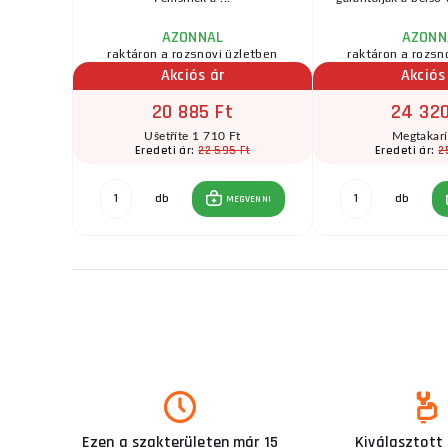
AZONNAL
AZONN
zletben
raktáron a rozsnovi üzletben
raktáron a rozsn
r
Akciós ár
Akciós
20 885 Ft
24 320
t
Ušetříte 1 710 Ft
Megtakar
Ft
22 595 Ft
2
Eredeti ár:
Eredeti ár:
db
db
GVENNI
MEGVENNI
Ezen a szakterületen már 15
Kiválasztott