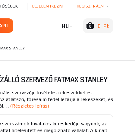
TŐSÉGEK
BEJELENTKEZNI
REGISZTRÁLNI
HU
0 Ft
0
TMAX STANLEY
ÍZÁLLÓ SZERVEZŐ FATMAX STANLEY
ális szervezője kivételes rekeszekkel és
Az átlátszó, törésálló fedél lezárja a rekeszeket, és
. ...
(Részletes leírás)
y szerszámok hivatalos kereskedője vagyunk, az
által hitelesített és megbízható vállalat. A kínált