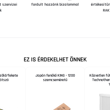
 szervizei
fordult hozzánk bizalommal
értékesítü
k
RAK
EZ IS ÉRDEKELHET ÖNNEK
zöld/fekete
Japán fenőkő KING - 1200
Közvetlen fű
látszó
szemcseméretű
Technother