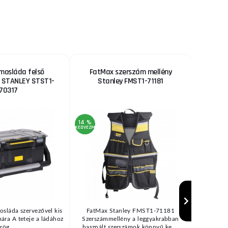
mosláda felső
FatMax szerszám mellény
Lánc 
l STANLEY STST1-
Stanley FMST1-71181
30cm St
70317
Stan
14 %
11 %
KEDVEZMÉNY
KEDVEZMÉNY
osláda szervezővel kis
FatMax Stanley FMST1-71181
Ered
ára A teteje a ládához
Szerszámmellény a leggyakrabban
SFM
rög ...
használt szerszámok könnyű ke ...