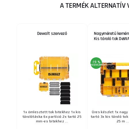
A TERMÉK ALTERNATÍV 
Dewalt szervező
Nagyméretű kemény
Kis tároló tok De
-19 %
KEDVEZMÉNY
1x ömlesztett tok bitekhez 1x kis
Üres készlet 1x nagy 
tárolótáska 6x partíció 2x tartó 25
tartó 3x kis tároló tok
mm-es bitekhez ...
25 m ..