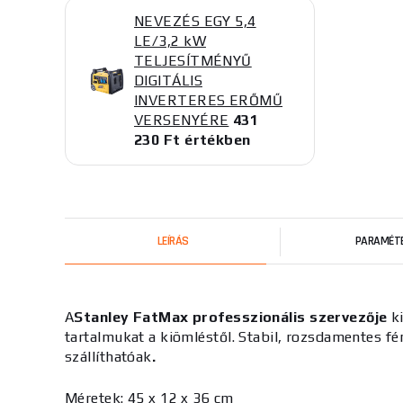
NEVEZÉS EGY 5,4
LE/3,2 kW
TELJESÍTMÉNYŰ
DIGITÁLIS
INVERTERES ERŐMŰ
VERSENYÉRE
431
230 Ft értékben
LEÍRÁS
PARAMÉT
A
Stanley FatMax professzionális szervezője
ki
tartalmukat a kiömléstől. Stabil, rozsdamentes f
szállíthatóak
.
Méretek: 45 x 12 x 36 cm