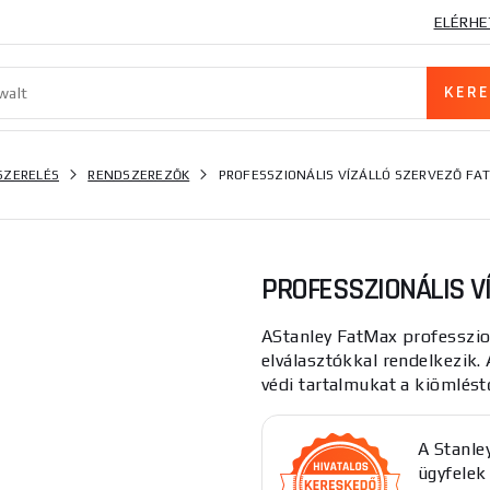
ELÉRHE
SZERELÉS
RENDSZEREZŐK
PROFESSZIONÁLIS VÍZÁLLÓ SZERVEZŐ FA
PROFESSZIONÁLIS V
AStanley FatMax professzion
elválasztókkal rendelkezik. 
védi tartalmukat a kiömléstől
A Stanle
ügyfelek 