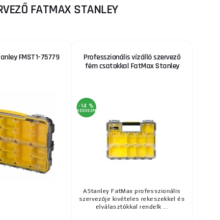
ERVEZŐ FATMAX STANLEY
tanley FMST1-75779
Professzionális vízálló szervező
fém csatokkal FatMax Stanley
-14 %
KEDVEZMÉNY
AStanley FatMax professzionális
szervezője kivételes rekeszekkel és
elválasztókkal rendelk ...