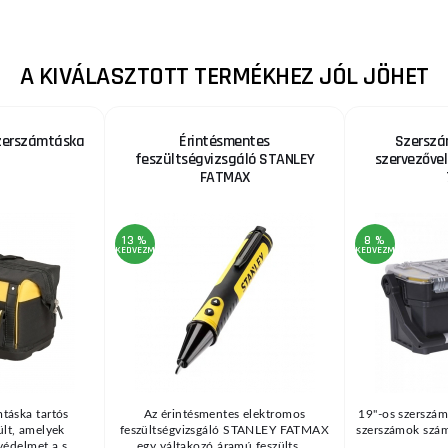
A KIVÁLASZTOTT TERMÉKHEZ JÓL JÖHET
zerszámtáska
Érintésmentes
Szerszá
feszültségvizsgáló STANLEY
szervezőve
FATMAX
13 %
8 %
KEDVEZMÉNY
KEDVEZMÉNY
táska tartós
Az érintésmentes elektromos
19"-os szerszám
lt, amelyek
feszültségvizsgáló STANLEY FATMAX
szerszámok szám
védelmet a s ...
egy váltakozó áramú feszülts ...