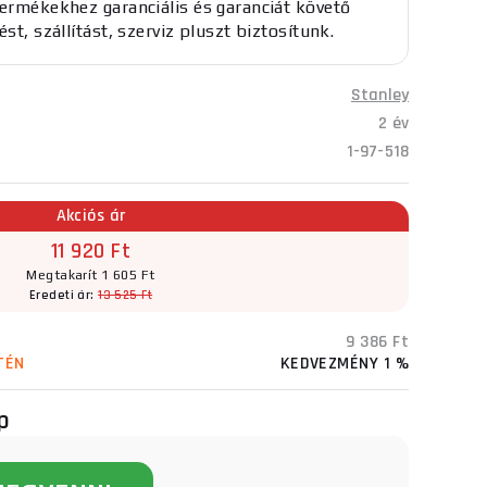
termékekhez garanciális és garanciát követő
ést, szállítást, szerviz pluszt biztosítunk.
Stanley
2 év
1-97-518
Akciós ár
11 920 Ft
Megtakarít 1 605 Ft
Eredeti ár:
13 525 Ft
9 386 Ft
TÉN
KEDVEZMÉNY 1 %
p