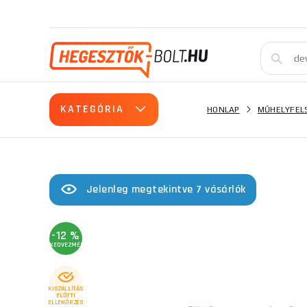
KATEGÓRIA
HONLAP
MŰHELYFEL
Jelenleg megtekintve 7 vásárlók
-12 %
KEDVEZMÉNY
KISZÁLLÍTÁS
ELŐTTI
ELLENŐRZÉS