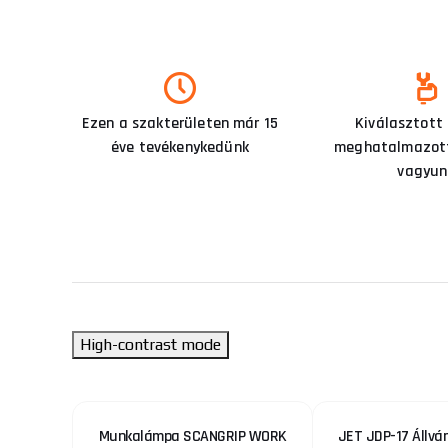
Ezen a szakterületen már 15
Kiválasztott
éve tevékenykedünk
meghatalmazott
vagyun
High-contrast mode
00 Ø
Munkalámpa SCANGRIP WORK
JET JDP-17 Állvá