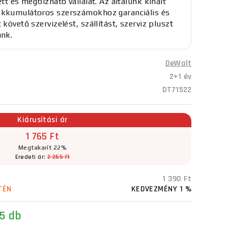
ett és megbízható vállalat. Az általunk kínált
kkumulátoros szerszámokhoz garanciális és
 követő szervizelést, szállítást, szerviz pluszt
unk.
DeWalt
2+1 év
DT71522
Kiárusítási ár
1 765 Ft
Megtakarít 22%
Eredeti ár:
2 265 Ft
1 390 Ft
TÉN
KEDVEZMÉNY 1 %
5 db