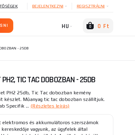
TŐSÉGEK
BEJELENTKEZNI
REGISZTRÁLNI
HU
0 Ft
0
DOBOZBAN - 25DB
 PH2, TIC TAC DOBOZBAN - 25DB
et PH2 25db, Tic Tac dobozban kemény
t készlet. Műanyag tic tac dobozban szállítjuk.
ab Specifik ...
(Részletes leírás)
t elektromos és akkumulátoros szerszámok
s kereskedője vagyunk, az ügyfelek által