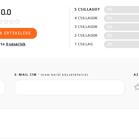
0%
0.0
5 CSILLAGOT
0%
4 CSILLAGOK
0%
3 CSILLAGOK
K ÉRTÉKELÉSE
0%
2 CSILLAGOK
0%
lte
0 vásárlók
1 CSILLAG
E-MAIL CÍM
*
(nem kerül közzétételre)
AZ