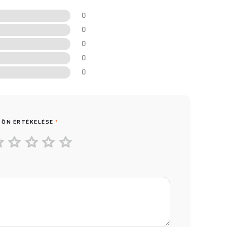
0
0
0
0
0
 ÖN ÉRTÉKELÉSE
*