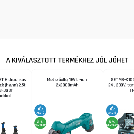
A KIVÁLASZTOTT TERMÉKHEZ JÓL JÖHET
T Hidraulikus
Metszőolló, 16V Li-ion,
SETMB-K102,
ck (hever) 2,5t
2x2000mAh
24l, 230V, ta
B-JS3T
| 
okkal
AKCIÓ
AKCIÓ
3 %
5 %
KEDVEZMÉNY
KEDVEZMÉNY