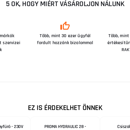
5 OK, HOGY MIÉRT VÁSÁROLJON NÁLUNK
 márkák
Több, mint 30 ezer ügyfél
Több, mint
 szervizei
fordult hozzánk bizalommal
értékesítü
k
RAK
EZ IS ÉRDEKELHET ÖNNEK
nyfúró - 230V
PROMA HYDRAULIC 28 -
Csiszo