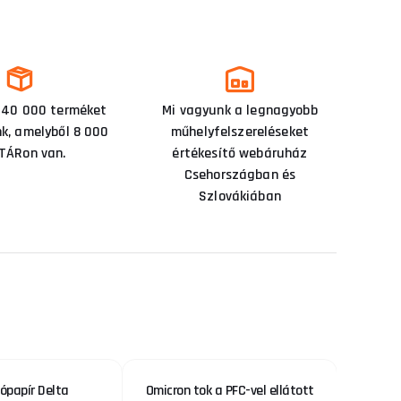
 40 000 terméket
Mi vagyunk a legnagyobb
nk, amelyből 8 000
műhelyfelszereléseket
TÁRon van.
értékesítő webáruház
Csehországban és
Szlovákiában
lópapír Delta
Omicron tok a PFC-vel ellátott
Ele