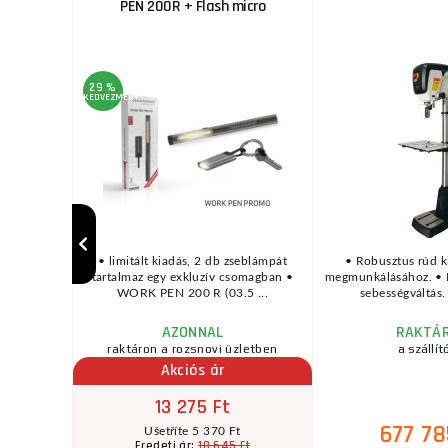
ac
PEN 200R + Flash micro
29 %
KEDVEZMÉNY
2,0x300mm
• limitált kiadás, 2 db zseblámpát
• Robusztus rúd ki
 típusú
tartalmaz egy exkluzív csomagban •
megmunkálásához. • 
gy ál ...
WORK PEN 200 R (03.5 ...
sebességváltás. 
AZONNAL
RAKTÁ
raktáron a rozsnovi üzletben
a szállít
Akciós ár
13 275 Ft
677 78
Ušetříte 5 370 Ft
18 645 Ft
Eredeti ár: