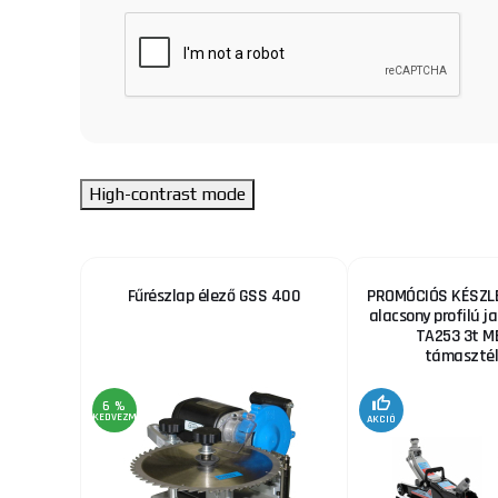
High-contrast mode
ekhez
Fűrészlap élező GSS 400
PROMÓCIÓS KÉSZLE
alacsony profilú ja
TA253 3t M
támaszték
6 %
KEDVEZMÉNY
AKCIÓ