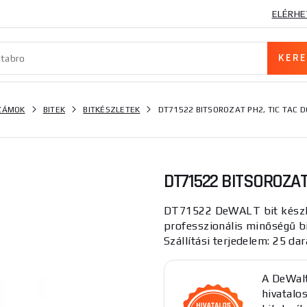
ELÉRHE
SZÁMOK
BITEK
BITKÉSZLETEK
DT71522 BITSOROZAT PH2, TIC TAC 
DT71522 BITSOROZAT
DT71522 DeWALT bit készl
professzionális minőségű bi
Szállítási terjedelem: 25 dar
A DeWal
hivatalo