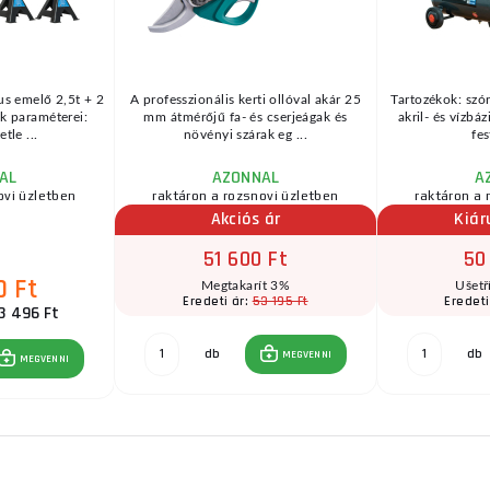
us emelő 2,5t + 2
A professzionális kerti ollóval akár 25
Tartozékok: szór
k paraméterei:
mm átmérőjű fa- és cserjeágak és
akril- és vízbá
tle ...
növényi szárak eg ...
fes
AL
AZONNAL
A
ovi üzletben
raktáron a rozsnovi üzletben
raktáron a 
Akciós ár
Kiár
51 600 Ft
50
0 Ft
Megtakarít 3%
Ušetř
53 195 Ft
Eredeti ár:
Eredeti
3 496 Ft
db
db
MEGVENNI
MEGVENNI