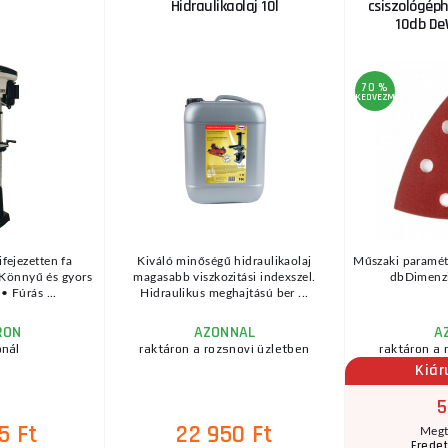
Hidraulikaolaj 10l
csiszológép
10db D
70 %
KEDVEZMÉNY
fejezetten fa
Kiváló minőségű hidraulikaolaj
Műszaki paramét
Könnyű és gyors
magasabb viszkozitási indexszel.
dbDimenzi
• Fúrás ...
Hidraulikus meghajtású ber ...
RON
AZONNAL
A
ónál
raktáron a rozsnovi üzletben
raktáron a 
Kiár
5
5 Ft
22 950 Ft
Megt
Eredet