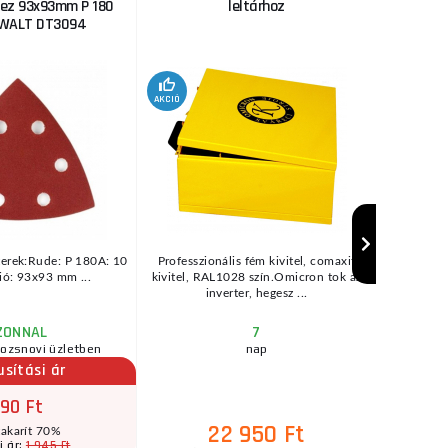
hez 93x93mm P 180
leltárhoz
2
eWALT DT3094
AKCIÓ
erek:Rude: P 180A: 10
Professzionális fém kivitel, comaxit
Elektród
ó: 93x93 mm ...
kivitel, RAL1028 szín.Omicron tok az
VacPac
inverter, hegesz ...
alapköpe
ZONNAL
7
rozsnovi üzletben
nap
usítási ár
90 Ft
22 950 Ft
akarít 70%
1 945 Ft
i ár: