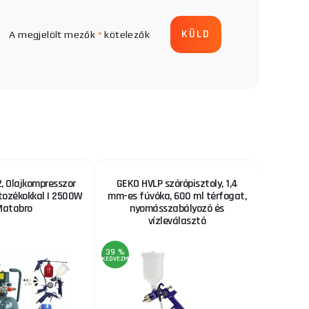
A megjelölt mezők
*
kötelezők
 Olajkompresszor
GEKO HVLP szórópisztoly, 1,4
Fűrészl
rtozékokkal | 2500W
mm-es fúvóka, 600 ml térfogat,
Matabro
nyomásszabályozó és
vízleválasztó
39 %
22 %
KEDVEZMÉNY
KEDVEZMÉNY