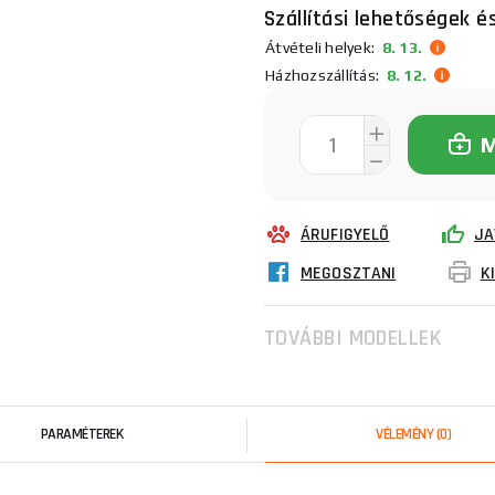
Szállítási lehetőségek é
Átvételi helyek:
8. 13.
Házhozszállítás:
8. 12.
ÁRUFIGYELŐ
JA
MEGOSZTANI
K
TOVÁBBI MODELLEK
PARAMÉTEREK
VÉLEMÉNY
(0)