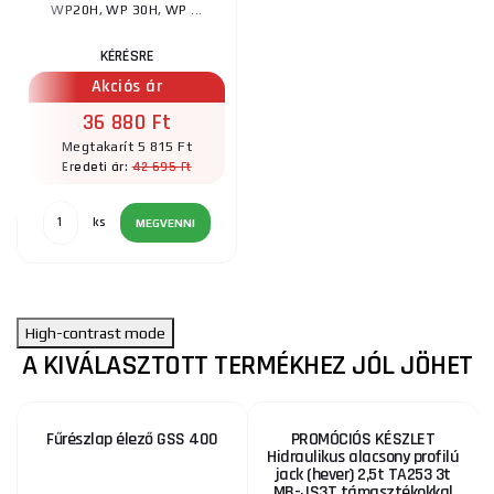
WP20H, WP 30H, WP ...
KÉRÉSRE
Akciós ár
36 880 Ft
Megtakarít 5 815 Ft
42 695 Ft
Eredeti ár:
ks
MEGVENNI
High-contrast mode
A KIVÁLASZTOTT TERMÉKHEZ JÓL JÖHET
Fűrészlap élező GSS 400
PROMÓCIÓS KÉSZLET
Hidraulikus alacsony profilú
jack (hever) 2,5t TA253 3t
MB-JS3T támasztékokkal