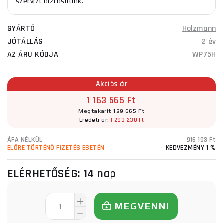
szervizt biztosítunk.
GYÁRTÓ
Holzmann
JÓTÁLLÁS
2 év
AZ ÁRU KÓDJA
WP75H
Akciós ár
1 163 565 Ft
Megtakarít 129 665 Ft
Eredeti ár:
1 293 230 Ft
ÁFA NÉLKÜL
916 193 Ft
ELŐRE TÖRTÉNŐ FIZETÉS ESETÉN
KEDVEZMÉNY 1 %
ELÉRHETŐSÉG:
14 nap
MEGVENNI