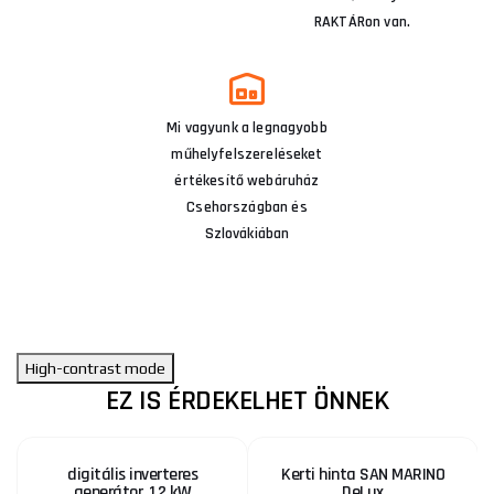
RAKTÁRon van.
Mi vagyunk a legnagyobb
műhelyfelszereléseket
értékesítő webáruház
Csehországban és
Szlovákiában
High-contrast mode
EZ IS ÉRDEKELHET ÖNNEK
digitális inverteres
Kerti hinta SAN MARINO
generátor, 1,2 kW
DeLux