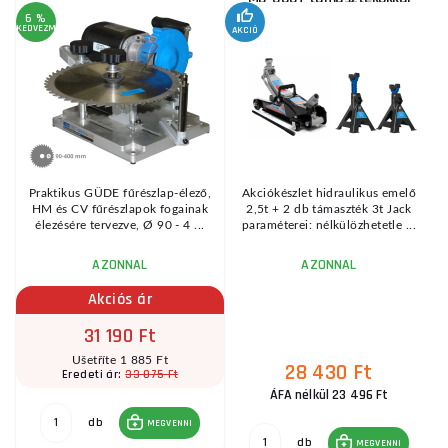
6 %
KEDVEZMÉNY
AKCIÓ
A
KE
Praktikus GÜDE fűrészlap-élező,
Akciókészlet hidraulikus emelő
HM és CV fűrészlapok fogainak
2,5t + 2 db támaszték 3t Jack
élezésére tervezve, Ø 90 - 4 ...
paraméterei: nélkülözhetetle ...
AZONNAL
AZONNAL
Akciós ár
31 190 Ft
Ušetříte 1 885 Ft
28 430 Ft
33 075 Ft
Eredeti ár:
ÁFA nélkül 23 496 Ft
db
MEGVENNI
db
MEGVENNI