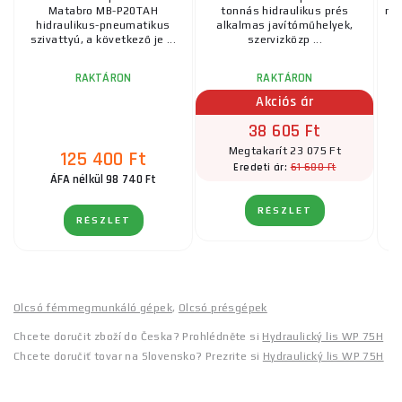
Matabro MB-P20TAH
tonnás hidraulikus prés
ma
hidraulikus-pneumatikus
alkalmas javítóműhelyek,
Re
szivattyú, a következő je ...
szervizközp ...
RAKTÁRON
RAKTÁRON
Akciós ár
38 605 Ft
Megtakarít 23 075 Ft
125 400 Ft
61 680 Ft
Eredeti ár:
ÁFA nélkül 98 740 Ft
RÉSZLET
RÉSZLET
Olcsó fémmegmunkáló gépek
,
Olcsó présgépek
Chcete doručit zboží do Česka? Prohlédněte si
Hydraulický lis WP 75H
Chcete doručiť tovar na Slovensko? Prezrite si
Hydraulický lis WP 75H