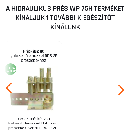
A HIDRAULIKUS PRÉS WP 75H TERMÉKET
KÍNÁLJUK 1 TOVÁBBI KIEGÉSZÍTŐT
KÍNÁLUNK
Préskészlet
lyukasztólemezzel DDS 25
présgépekhez
-14 %
KEDVEZMÉNY
DDS 25 préskészlet
lyukasztólemezzel Holzmann
présekhez (WP 10H, WP 12H,