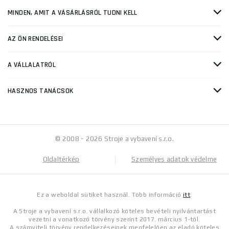
MINDEN, AMIT A VÁSÁRLÁSRÓL TUDNI KELL
AZ ÖN RENDELÉSEI
A VÁLLALATRÓL
HASZNOS TANÁCSOK
© 2008 - 2026 Stroje a vybavení s.r.o.
Oldaltérkép
Személyes adatok védelme
Ez a weboldal sütiket használ. Több információ
itt
.
A Stroje a vybavení s.r.o. vállalkozó köteles bevételi nyilvántartást
vezetni a vonatkozó törvény szerint 2017. március 1-től.
A számviteli törvény rendelkezéseinek megfelelően az eladó köteles