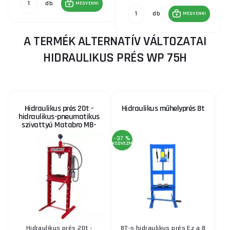
db
MEGVENNI
db
MEGVENNI
A TERMÉK ALTERNATÍV VÁLTOZATAI
HIDRAULIKUS PRÉS WP 75H
Hidraulikus prés 20t -
Hidraulikus műhelyprés 8t
hidraulikus-pneumatikus
szivattyú Matabro MB-
P20TAH
-37 %
KEDVEZMÉNY
Hidraulikus prés 20t -
8T-s hidraulikus prés Ez a 8
PH