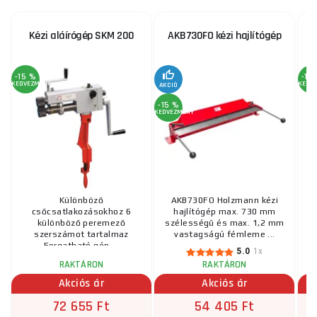
Kézi aláírógép SKM 200
AKB730FO kézi hajlítógép
-15 %
-15
KEDVEZMÉNY
KEDV
AKCIÓ
-15 %
KEDVEZMÉNY
Különböző
AKB730FO Holzmann kézi
csőcsatlakozásokhoz 6
hajlítógép max. 730 mm
l
különböző peremező
szélességű és max. 1,2 mm
fu
szerszámot tartalmaz
vastagságú fémleme ...
Forgatható gép ...
5.0
1x
RAKTÁRON
RAKTÁRON
Akciós ár
Akciós ár
72 655 Ft
54 405 Ft