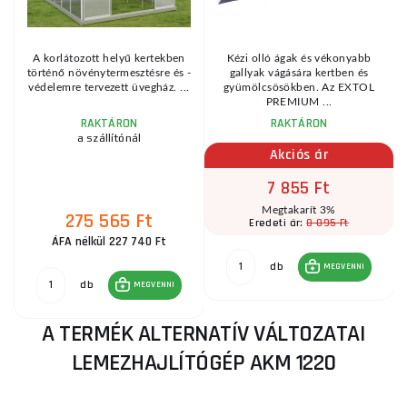
A korlátozott helyű kertekben
Kézi olló ágak és vékonyabb
történő növénytermesztésre és -
gallyak vágására kertben és
védelemre tervezett üvegház. ...
gyümölcsösökben. Az EXTOL
PREMIUM ...
RAKTÁRON
RAKTÁRON
a szállítónál
Akciós ár
7 855 Ft
Megtakarít 3%
275 565 Ft
8 095 Ft
Eredeti ár:
ÁFA nélkül 227 740 Ft
db
MEGVENNI
db
MEGVENNI
A TERMÉK ALTERNATÍV VÁLTOZATAI
LEMEZHAJLÍTÓGÉP AKM 1220