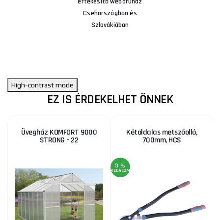
értékesítő webáruház
Csehországban és
Szlovákiában
High-contrast mode
EZ IS ÉRDEKELHET ÖNNEK
Üvegház KOMFORT 9000
Kétoldalas metszőolló,
STRONG - 22
700mm, HCS
3 %
KEDVEZMÉNY
KE