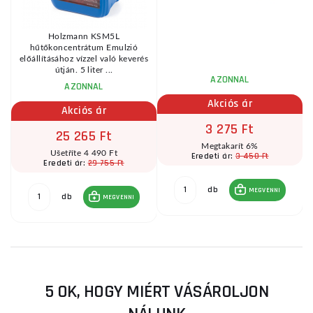
Holzmann KSM5L
hűtőkoncentrátum Emulzió
előállításához vízzel való keverés
útján. 5 liter ...
AZONNAL
AZONNAL
Akciós ár
Akciós ár
3 275 Ft
25 265 Ft
Megtakarít 6%
Ušetříte 4 490 Ft
3 450 Ft
Eredeti ár:
29 755 Ft
Eredeti ár:
db
MEGVENNI
db
MEGVENNI
5 OK, HOGY MIÉRT VÁSÁROLJON