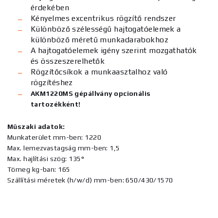
érdekében
Kényelmes excentrikus rögzítő rendszer
Különböző szélességű hajtogatóelemek a
különböző méretű munkadarabokhoz
A hajtogatóelemek igény szerint mozgathatók
és összeszerelhetők
Rögzítőcsíkok a munkaasztalhoz való
rögzítéshez
AKM1220MS gépállvány opcionális
tartozékként!
Műszaki adatok:
Munkaterület mm-ben: 1220
Max. lemezvastagság mm-ben: 1,5
Max. hajlítási szög: 135°
Tömeg kg-ban: 165
Szállítási méretek (h/w/d) mm-ben: 650/430/1570