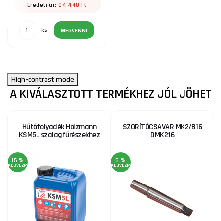
94 440 Ft
Eredeti ár:
ks
MEGVENNI
High-contrast mode
A KIVÁLASZTOTT TERMÉKHEZ JÓL JÖHET
Hűtőfolyadék Holzmann
SZORÍTÓCSAVAR MK2/B16
KSM5L szalagfűrészekhez
DMK216
15 %
5 %
1
KEDVEZMÉNY
KEDVEZMÉNY
KE