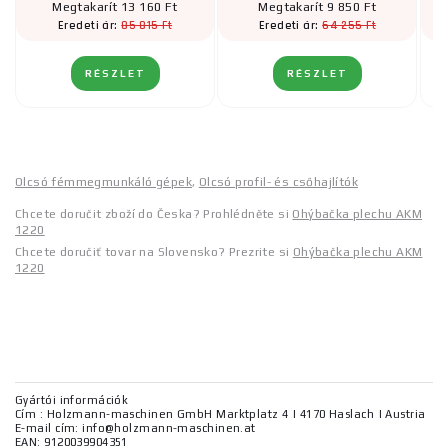
Megtakarít 13 160 Ft
Megtakarít 9 850 Ft
85 815 Ft
64 255 Ft
Eredeti ár:
Eredeti ár:
RÉSZLET
RÉSZLET
Olcsó fémmegmunkáló gépek
,
Olcsó profil- és csőhajlítók
Chcete doručit zboží do Česka? Prohlédněte si
Ohýbačka plechu AKM
1220
Chcete doručiť tovar na Slovensko? Prezrite si
Ohýbačka plechu AKM
1220
Gyártói információk
Cím : Holzmann-maschinen GmbH Marktplatz 4 | 4170 Haslach | Austria
E-mail cím: info@holzmann-maschinen.at
EAN: 9120039904351