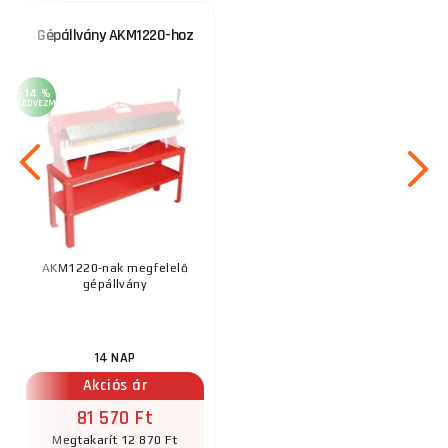
Gépállvány AKM1220-hoz
-14 %
KEDVEZMÉNY
AKM1220-nak megfelelő
gépállvány
14 NAP
Akciós ár
81 570 Ft
Megtakarít 12 870 Ft