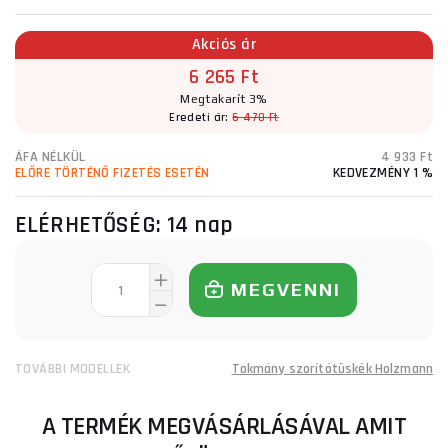
Akciós ár
6 265 Ft
Megtakarít 3%
Eredeti ár:
6 470 Ft
ÁFA NÉLKÜL
4 933 Ft
ELŐRE TÖRTÉNŐ FIZETÉS ESETÉN
KEDVEZMÉNY 1 %
ELÉRHETŐSÉG:
14 nap
MEGVENNI
TOVÁBBI MODELLEK
Tokmány szorítótüskék Holzmann
A TERMÉK MEGVÁSÁRLÁSÁVAL AMIT