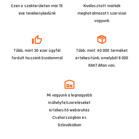
Ezen a szakterületen már 15
Kiválasztott márkák
éve tevékenykedünk
meghatalmazott szervizei
vagyunk
Több, mint 30 ezer ügyfél
Több, mint 40 000 terméket
fordult hozzánk bizalommal
értékesítünk, amelyből 8 000
RAKTÁRon van.
Mi vagyunk a legnagyobb
műhelyfelszereléseket
értékesítő webáruház
Csehországban és
Szlovákiában