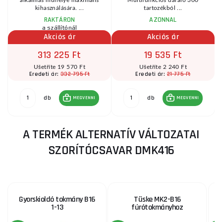
kihasználására. ...
tartozékból ...
RAKTÁRON
AZONNAL
a szállítónál
Akciós ár
Akciós ár
313 225 Ft
19 535 Ft
Ušetříte 19 570 Ft
Ušetříte 2 240 Ft
332 795 Ft
21 775 Ft
Eredeti ár:
Eredeti ár:
db
db
MEGVENNI
MEGVENNI
A TERMÉK ALTERNATÍV VÁLTOZATAI
SZORÍTÓCSAVAR DMK416
Gyorskioldó tokmány B16
Tüske MK2-B16
1-13
fúrótokmányhoz