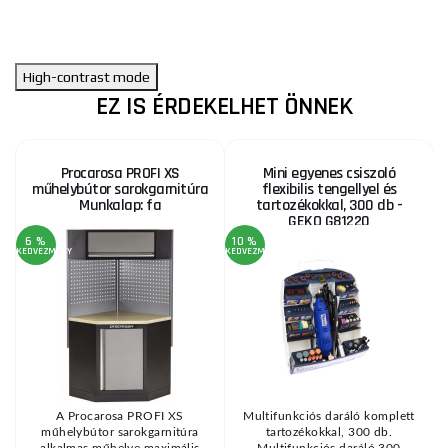
High-contrast mode
EZ IS ÉRDEKELHET ÖNNEK
Procarosa PROFI XS
Mini egyenes csiszoló
műhelybútor sarokgarnitúra
flexibilis tengellyel és
Munkalap: fa
tartozékokkal, 300 db -
GEKO G81220
6 %
10 %
1
KEDVEZMÉNY
KEDVEZMÉNY
KE
A Procarosa PROFI XS
Multifunkciós daráló komplett
n
műhelybútor sarokgarnitúra
tartozékokkal, 300 db.
.
alkalmas műhelye maximális
Multifunkciós daráló 300