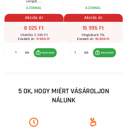
szolgál, ...
AZONNAL
AZONNAL
Akciós ár
Akciós ár
8 025 Ft
15 995 Ft
Ušetříte 3 540 Ft
Megtakarít 5%
11 565 Ft
16 820 Ft
Eredeti ár:
Eredeti ár:
db
db
MEGVENNI
MEGVENNI
5 OK, HOGY MIÉRT VÁSÁROLJON
NÁLUNK