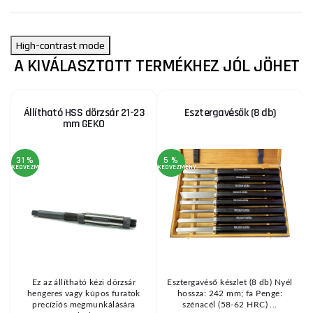
High-contrast mode
A KIVÁLASZTOTT TERMÉKHEZ JÓL JÖHET
Állítható HSS dörzsár 21-23
Esztergavésők (8 db)
mm GEKO
31 %
5 %
1
KEDVEZMÉNY
KEDVEZMÉNY
KE
Ez az állítható kézi dörzsár
Esztergavéső készlet (8 db) Nyél
hengeres vagy kúpos furatok
hossza: 242 mm; fa Penge:
.
precíziós megmunkálására
szénacél (58-62 HRC) ...