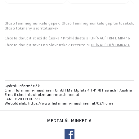
Olcsó fémmegmunkáló gépek
,
Olcsó fémmegmunkáló gép tartozékok
,
Olcsó tokmány szorítótüskék
Chcete doručit zboží do Česka? Prohlédněte si
UPÍNACÍ TRN DMK416
Chcete doručiť tovar na Slovensko? Prezrite si
UPÍNACÍ TŔŇ DMK416
Gyártói információk
Cím : Holzmann-maschinen GmbH Marktplatz 4 | 4170 Haslach | Austria
E-mail cím: info@holzmann-maschinen.at
EAN: 9120039905778
Weboldalak: https://www.holzmann-maschinen.at/CZ/home
MEGTALÁL MINKET A