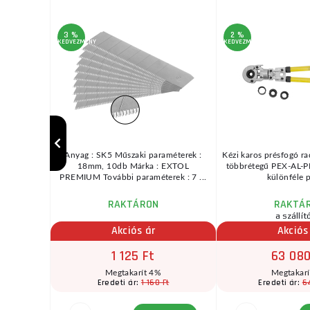
3 %
2 %
KEDVEZMÉNY
KEDVEZMÉNY
1L • Két
Anyag : SK5 Műszaki paraméterek :
Kézi karos présfogó ra
D Oxford
18mm, 10db Márka : EXTOL
többrétegű PEX-AL-P
000 ...
PREMIUM További paraméterek : 7 ...
különféle p
RAKTÁRON
RAKTÁ
a szállít
Akciós ár
Akciós
1 125 Ft
63 080
t
Megtakarít 4%
Megtakar
1 160 Ft
6
Eredeti ár:
Eredeti ár:
4 Ft