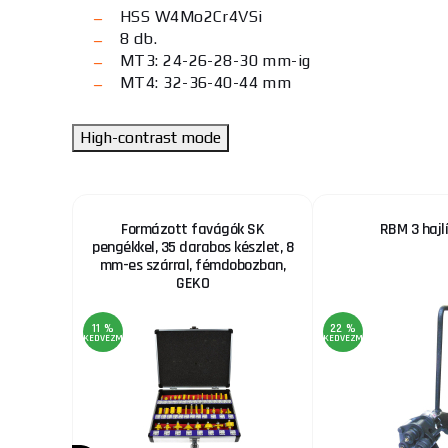
HSS W4Mo2Cr4VSi
8 db.
MT3: 24-26-28-30 mm-ig
MT4: 32-36-40-44 mm
High-contrast mode
ró
Formázott favágók SK
RBM 3 hajl
pengékkel, 35 darabos készlet, 8
mm-es szárral, fémdobozban,
GEKO
11 %
22 %
KEDVEZMÉNY
KEDVEZMÉNY