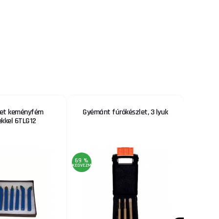
let keményfém
Gyémánt fúrókészlet, 3 lyuk
IG
kkel 6TLG12
csapágg
69 %
KEDVEZMÉNY