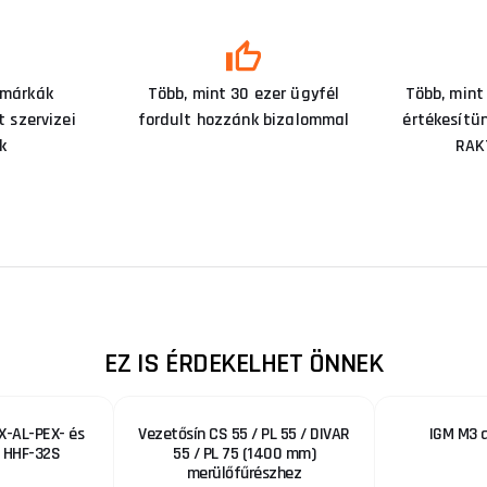
 márkák
Több, mint 30 ezer ügyfél
Több, mint
 szervizei
fordult hozzánk bizalommal
értékesítü
k
RAK
EZ IS ÉRDEKELHET ÖNNEK
X-AL-PEX- és
Vezetősín CS 55 / PL 55 / DIVAR
IGM M3 
 HHF-32S
55 / PL 75 (1400 mm)
merülőfűrészhez