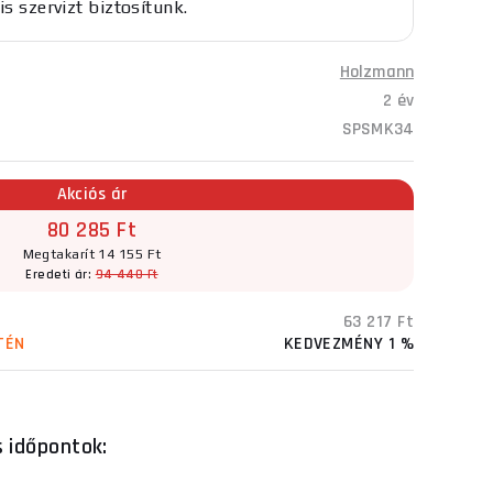
is szervizt biztosítunk.
Holzmann
2 év
SPSMK34
Akciós ár
80 285 Ft
Megtakarít 14 155 Ft
Eredeti ár:
94 440 Ft
63 217 Ft
TÉN
KEDVEZMÉNY 1 %
s időpontok: