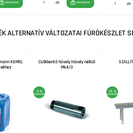
db
MEGVENNI
MEGVENNI
db
ÉK ALTERNATÍV VÁLTOZATAI FÚRÓKÉSZLET 
zmann KSM5L
Csökkentő hüvely hüvely nélkül
SZÁLLÍ
zekhez
Mk4/3
-3 %
-15 %
KEDVEZMÉNY
KEDVEZMÉNY