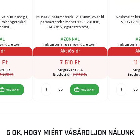
iváló minőségű,
Műszaki paraméterek: 2-13mmTovábbi
Késkészlet k
ítóhengerekkel
paraméterek : menet 1/2"-20UNF,
6TLG12 12 
osszú ...
JACOBS, egyrészes test, ...
AL
AZONNAL
A
ovi üzletben
raktáron a rozsnovi üzletben
raktáron a 
 ár
Akciós ár
Ak
 Ft
7 510 Ft
11
420 Ft
Megtakarít 3%
Meg
4 070 Ft
7 740 Ft
Eredeti ár:
Eredet
db
db
MEGVENNI
MEGVENNI
5 OK, HOGY MIÉRT VÁSÁROLJON NÁLUNK