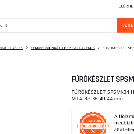
ELÉRHE
KÁLÓ GÉPEK
FÉMMEGMUNKÁLÓ GÉP TARTOZÉKOK
FÚRÓKÉSZLET SP
FÚRÓKÉSZLET SPSM
FÚRÓKÉSZLET SPSMK34 HSS
MT4: 32-36-40-44 mm
A Holzma
megbízha
által el