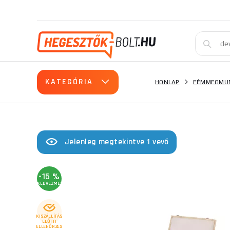
KATEGÓRIA
HONLAP
FÉMMEGMUN
Jelenleg megtekintve 1 vevő
-15 %
KEDVEZMÉNY
KISZÁLLÍTÁS
ELŐTTI
ELLENŐRZÉS