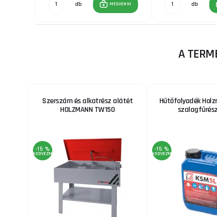
db
db
MEGVENNI
GVENNI
A TERM
Szerszám és alkatrész alátét
Hűtőfolyadék Hol
HOLZMANN TW150
szalagfűrés
-15 %
-15 %
KEDVEZMÉNY
KEDVEZMÉNY