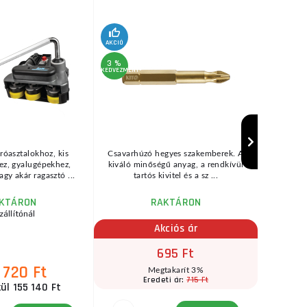
AKCIÓ
3 %
KEDVEZMÉNY
róasztalokhoz, kis
Csavarhúzó hegyes szakemberek. A
Viking 
z, gyalugépekhez,
kiváló minőségű anyag, a rendkívül
méretbe
agy akár ragasztó ...
tartós kivitel és a sz ...
szövet
KTÁRON
RAKTÁRON
zállítónál
Akciós ár
695 Ft
 720 Ft
Megtakarít 3%
715 Ft
Eredeti ár:
ül 155 140 Ft
ÁFA