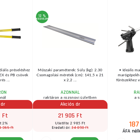
12 %
KEDVEZMÉNY
diális préseléshez
Műszaki paraméterek: Súly (kg): 2.30
• Ideális ma
EX és PB csövek
Csomagolási méretek (cm): 141,5 x 21
marógépekhe
rés ...
x 2,2 ...
fűrészekhez v
RON
AZONNAL
RA
ónál
raktáron a rozsnovi üzletben
a s
 ár
Akciós ár
 Ft
21 905 Ft
187
ít 2%
Ušetříte 2 985 Ft
4 365 Ft
24 890 Ft
Eredeti ár:
ÁFA nélk