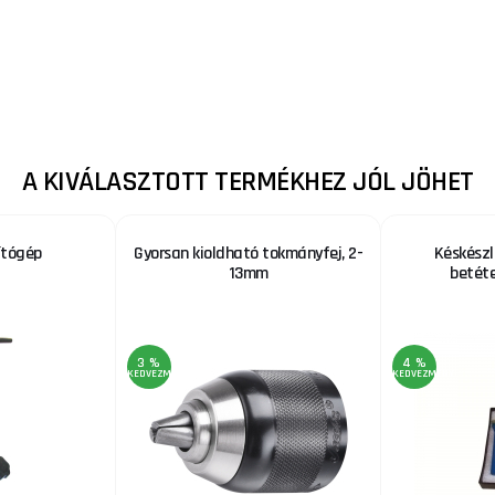
A KIVÁLASZTOTT TERMÉKHEZ JÓL JÖHET
ítógép
Gyorsan kioldható tokmányfej, 2-
Késkész
13mm
betéte
3 %
4 %
KEDVEZMÉNY
KEDVEZMÉNY