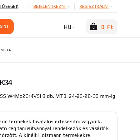
TŐSÉGEK
BEJELENTKEZNI
REGISZTRÁLNI
HU
0 Ft
0
SMK34
K34
 W4Mo2Cr4VSi 8 db. MT3: 24-26-28-30 mm-ig
nn termékek hivatalos értékesítői vagyunk,
tó cég tanúsítvánnyal rendelkezők és vásárlók
lenőrzött. A kínált Holzmann termékekre