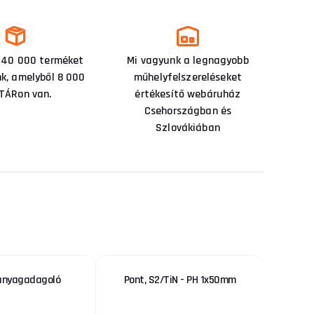
 40 000 terméket
Mi vagyunk a legnagyobb
nk, amelyből 8 000
műhelyfelszereléseket
TÁRon van.
értékesítő webáruház
Csehországban és
Szlovákiában
anyagadagoló
Pont, S2/TiN - PH 1x50mm
Vikin