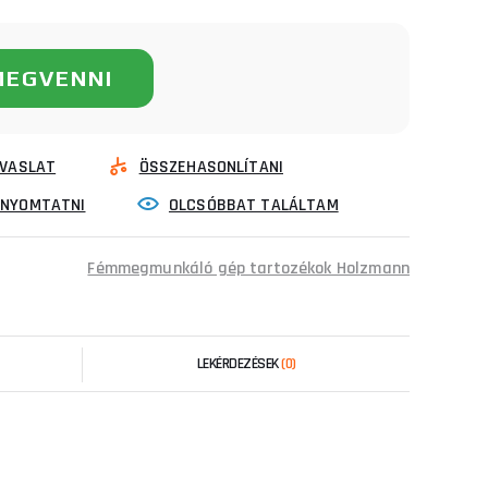
MEGVENNI
VASLAT
ÖSSZEHASONLÍTANI
INYOMTATNI
OLCSÓBBAT TALÁLTAM
Fémmegmunkáló gép tartozékok Holzmann
LEKÉRDEZÉSEK
(0)