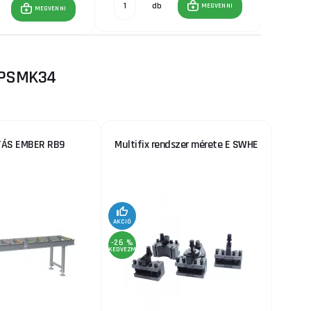
db
MEGVENNI
MEGVENNI
SPSMK34
TÁS EMBER RB9
Multifix rendszer mérete E SWHE
AKCIÓ
-26 %
KEDVEZMÉNY