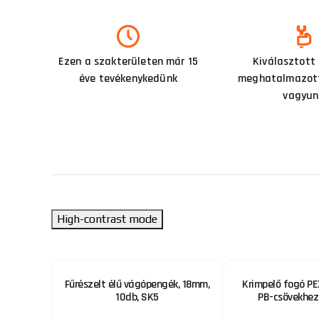
Ezen a szakterületen már 15
Kiválasztott
éve tevékenykedünk
meghatalmazott
vagyun
High-contrast mode
llenző
Fűrészelt élű vágópengék, 18mm,
Krimpelő fogó PE
10db, SK5
PB-csövekhez