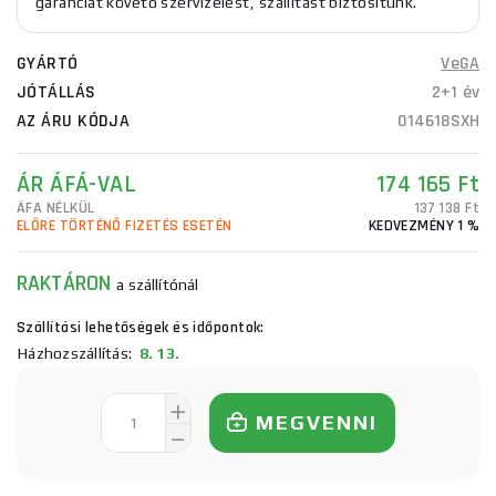
garanciát követő szervizelést, szállítást biztosítunk.
GYÁRTÓ
VeGA
JÓTÁLLÁS
2+1 év
AZ ÁRU KÓDJA
014618SXH
ÁR ÁFÁ-VAL
174 165 Ft
ÁFA NÉLKÜL
137 138 Ft
ELŐRE TÖRTÉNŐ FIZETÉS ESETÉN
KEDVEZMÉNY 1 %
RAKTÁRON
a szállítónál
Szállítási lehetőségek és időpontok:
Házhozszállítás:
8. 13.
MEGVENNI