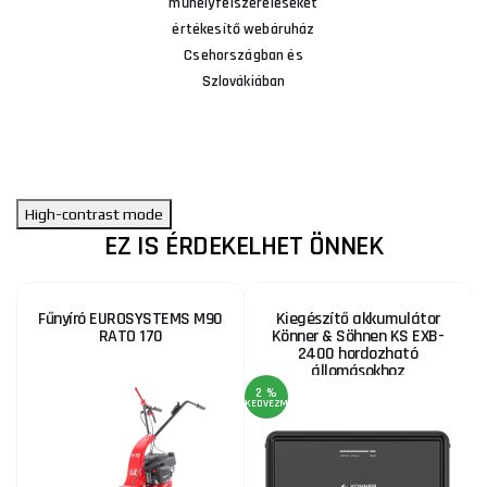
műhelyfelszereléseket
értékesítő webáruház
Csehországban és
Szlovákiában
High-contrast mode
EZ IS ÉRDEKELHET ÖNNEK
Fűnyíró EUROSYSTEMS M90
Kiegészítő akkumulátor
RATO 170
Könner & Söhnen KS EXB-
2400 hordozható
állomásokhoz
2 %
2
KEDVEZMÉNY
KE