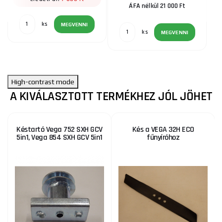
ÁFA nélkül 21 000 Ft
ks
MEGVENNI
ks
MEGVENNI
High-contrast mode
A KIVÁLASZTOTT TERMÉKHEZ JÓL JÖHET
Késtartó Vega 752 SXH GCV
Kés a VEGA 32H ECO
5in1, Vega 854 SXH GCV 5in1
fűnyíróhoz