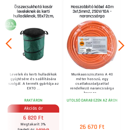
Összecsukható kosár
Hosszabbító kábel 40m
leveleknek és kerti
3x1,5mm2, 250V/10A -
hulladéknak, 55x72cm,
narancssárga
170L, PES
-3 %
KEDVEZMÉNY
Levelek és kerti hulladékok
Munkaasszisztens A 40
gyűjtésére és szállítására
méter hosszú, egy
szolgál. A termék gyártója az
csatlakozóaljzattal
EXTO ...
rendelkező narancssárga
hossza ...
RAKTÁRON
UTOLSÓ DARAB EZEN AZ ÁRON
Akciós ár
6 820 Ft
Megtakarít 3%
26 670 Ft
7 030 Ft
Eredeti ár: