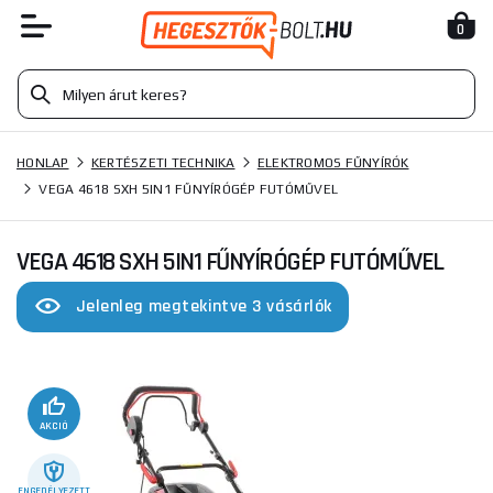
0
HONLAP
KERTÉSZETI TECHNIKA
ELEKTROMOS FŰNYÍRÓK
VEGA 4618 SXH 5IN1 FŰNYÍRÓGÉP FUTÓMŰVEL
VEGA 4618 SXH 5IN1 FŰNYÍRÓGÉP FUTÓMŰVEL
Jelenleg megtekintve 3 vásárlók
AKCIÓ
ENGEDÉLYEZETT