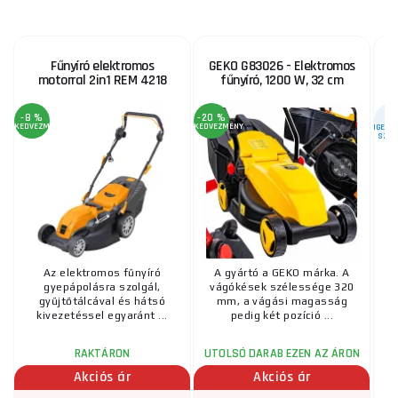
Fűnyíró elektromos
GEKO G83026 - Elektromos
motorral 2in1 REM 4218
fűnyíró, 1200 W, 32 cm
-8 %
-20 %
KEDVEZMÉNY
KEDVEZMÉNY
ENGEDÉL
SZER
Az elektromos fűnyíró
A gyártó a GEKO márka. A
gyepápolásra szolgál,
vágókések szélessége 320
k
gyűjtőtálcával és hátsó
mm, a vágási magasság
kivezetéssel egyaránt ...
pedig két pozíció ...
RAKTÁRON
UTOLSÓ DARAB EZEN AZ ÁRON
Akciós ár
Akciós ár