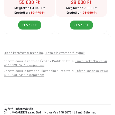
55 630 Ft
29 000 Ft
Megtakarít 4 840 Ft
Megtakarít 7 060 Ft
60 470 Ft
36 060 Ft
Eredeti ár:
Eredeti ár:
RÉSZLET
RÉSZLET
Olcsó kertészeti technika
,
Olcsó elektromos fűnyírók
Chcete doručit zboží do Česka? Prohlédněte si
Travní sekačka VeGA
4618 SXH 5in1 s pojezdem
Chcete doručiť tovar na Slovensko? Prezrite si
Trávna kosačka VeGA
4618 SXH 5in1 s pojazdom
Gyártói információk
Cím : V-GARDEN s.r.o. Dolní Nová Ves 148 50781 Lázně Bělohrad