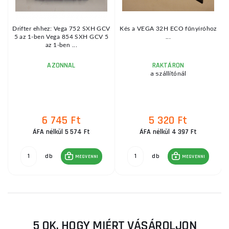
Drifter ehhez: Vega 752 SXH GCV
Kés a VEGA 32H ECO fűnyíróhoz
5 az 1-ben Vega 854 SXH GCV 5
...
az 1-ben ...
AZONNAL
RAKTÁRON
a szállítónál
6 745 Ft
5 320 Ft
ÁFA nélkül 5 574 Ft
ÁFA nélkül 4 397 Ft
db
db
MEGVENNI
MEGVENNI
5 OK, HOGY MIÉRT VÁSÁROLJON