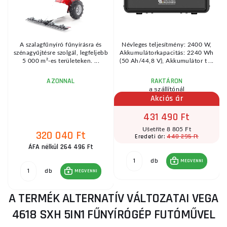
A szalagfűnyíró fűnyírásra és
Névleges teljesítmény: 2400 W,
szénagyűjtésre szolgál, legfeljebb
Akkumulátorkapacitás: 2240 Wh
i
5 000 m²-es területeken. ...
(50 Ah/44,8 V), Akkumulátor t ...
AZONNAL
RAKTÁRON
a szállítónál
Akciós ár
431 490 Ft
Ušetříte 8 805 Ft
320 040 Ft
440 295 Ft
Eredeti ár:
ÁFA nélkül 264 496 Ft
db
MEGVENNI
db
MEGVENNI
A TERMÉK ALTERNATÍV VÁLTOZATAI VEGA
4618 SXH 5IN1 FŰNYÍRÓGÉP FUTÓMŰVEL