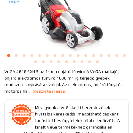
SZERVIZ
VeGA 4618 SXH 5 az 1-ben önjáró fűnyíró A VeGA márkájú,
önjáró elektromos fűnyíró 1000 m²-ig terjedő gyepek
rendszeres nyírására szolgál. Az elektromos, önjáró fűnyíró a
motoros ha ...
(Részletes leírás)
Mi vagyunk a VeGa kerti berendezések
hivatalos kereskedői, megbízható cégként
tanúsított és ügyfeleink által ellenőrzött. A
kínált VeGa termékekhez garanciális és