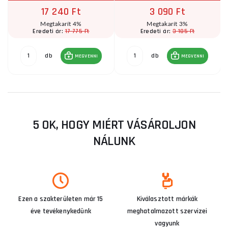
17 240 Ft
3 090 Ft
Megtakarít 4%
Megtakarít 3%
17 775 Ft
3 185 Ft
Eredeti ár:
Eredeti ár:
db
db
MEGVENNI
MEGVENNI
5 OK, HOGY MIÉRT VÁSÁROLJON
NÁLUNK
Ezen a szakterületen már 15
Kiválasztott márkák
éve tevékenykedünk
meghatalmazott szervizei
vagyunk