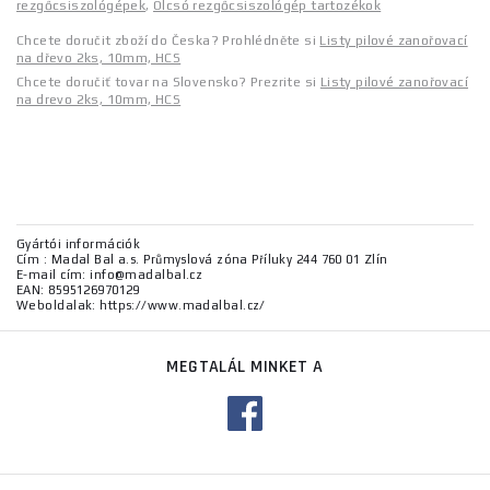
rezgőcsiszológépek
,
Olcsó rezgőcsiszológép tartozékok
Chcete doručit zboží do Česka? Prohlédněte si
Listy pilové zanořovací
na dřevo 2ks, 10mm, HCS
Chcete doručiť tovar na Slovensko? Prezrite si
Listy pilové zanořovací
na drevo 2ks, 10mm, HCS
Gyártói információk
Cím : Madal Bal a.s. Průmyslová zóna Příluky 244 760 01 Zlín
E-mail cím: info@madalbal.cz
EAN: 8595126970129
Weboldalak: https://www.madalbal.cz/
MEGTALÁL MINKET A