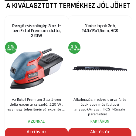
A KIVÁLASZTOTT TERMÉKHEZ JÓL JÖHET
Rezgő csiszológép 3 az 1-
Fűrészlapok 3db,
ben Extol Premium, delta,
240x19x1,5mm, HCS
220W
3 %
3 %
7
KEDVEZMÉNY
KEDVEZMÉNY
KE
:
Az Extol Premium 3 az 1-ben
Alkalmazás: nedves durva fa és
•
delta excentercsiszoló, 220 W ,
ágak vagy más faalapú
.
egy nagy teljesítményű excente ...
anyagokAnyag : HCS Műszaki
paramétere ...
AZONNAL
RAKTÁRON
Akciós ár
Akciós ár