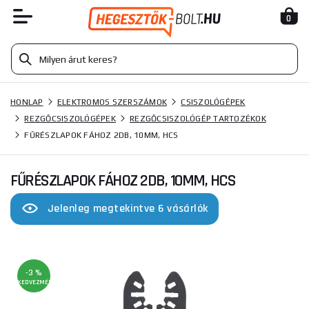
0
HONLAP
ELEKTROMOS SZERSZÁMOK
CSISZOLÓGÉPEK
REZGŐCSISZOLÓGÉPEK
REZGŐCSISZOLÓGÉP TARTOZÉKOK
FŰRÉSZLAPOK FÁHOZ 2DB, 10MM, HCS
FŰRÉSZLAPOK FÁHOZ 2DB, 10MM, HCS
Jelenleg megtekintve 6 vásárlók
-3 %
KEDVEZMÉNY