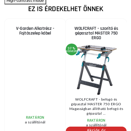
High-contrast mode
EZ IS ÉRDEKELHET ÖNNEK
V-Garden Alkatrész -
WOLFCRAFT - szorító és
Fojtószelep kábel
gépasztal MASTER 750
ERGO
37 %
1
KEDVEZMÉNY
KE
WOLFCRAFT - befogó és
gépasztal MASTER 750 ERGO
Magasságban állítható befogó és
gépasztal ...
RAKTÁRON
RAKTÁRON
a szállítónál
a szállítónál
Akciós ár