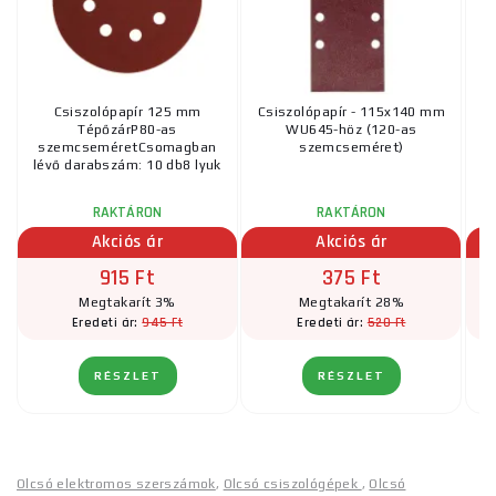
Csiszolópapír 125 mm
Csiszolópapír - 115x140 mm
TépőzárP80-as
WU645-höz (120-as
szemcseméretCsomagban
szemcseméret)
s
lévő darabszám: 10 db8 lyuk
lé
RAKTÁRON
RAKTÁRON
Akciós ár
Akciós ár
915 Ft
375 Ft
Megtakarít 3%
Megtakarít 28%
945 Ft
520 Ft
Eredeti ár:
Eredeti ár:
RÉSZLET
RÉSZLET
Olcsó elektromos szerszámok
,
Olcsó csiszológépek
,
Olcsó