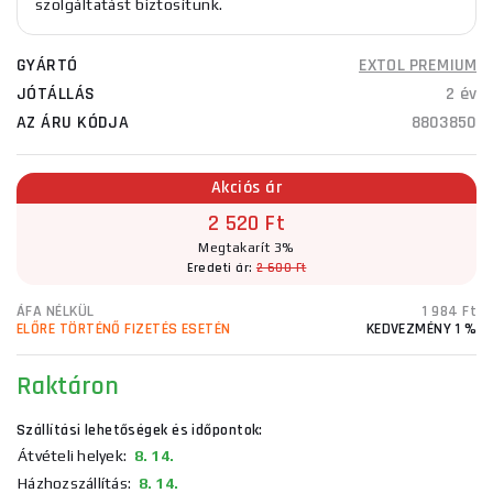
szolgáltatást biztosítunk.
GYÁRTÓ
EXTOL PREMIUM
JÓTÁLLÁS
2 év
AZ ÁRU KÓDJA
8803850
Akciós ár
2 520 Ft
Megtakarít 3%
Eredeti ár:
2 600 Ft
ÁFA NÉLKÜL
1 984 Ft
ELŐRE TÖRTÉNŐ FIZETÉS ESETÉN
KEDVEZMÉNY 1 %
Raktáron
Szállítási lehetőségek és időpontok:
Átvételi helyek:
8. 14.
Házhozszállítás:
8. 14.