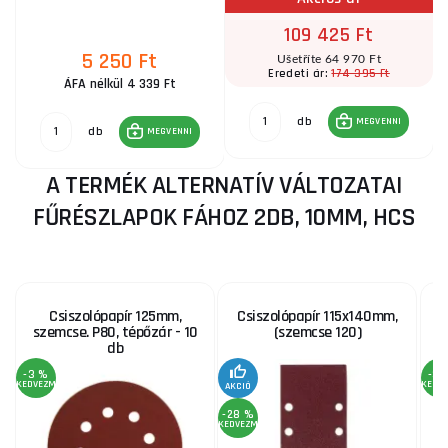
109 425 Ft
5 250 Ft
Ušetříte 64 970 Ft
174 395 Ft
Eredeti ár:
ÁFA nélkül 4 339 Ft
db
MEGVENNI
db
MEGVENNI
A TERMÉK ALTERNATÍV VÁLTOZATAI
FŰRÉSZLAPOK FÁHOZ 2DB, 10MM, HCS
Csiszolópapír 125mm,
Csiszolópapír 115x140mm,
szemcse. P80, tépőzár - 10
(szemcse 120)
1
db
-3 %
-3 
KEDVEZMÉNY
KEDV
AKCIÓ
-28 %
KEDVEZMÉNY