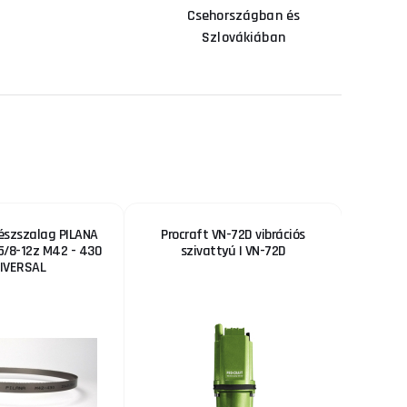
Csehországban és
Szlovákiában
észszalag PILANA
Procraft VN-72D vibrációs
5/8-12z M42 - 430
szivattyú | VN-72D
IVERSAL
76 %
KEDVEZMÉNY