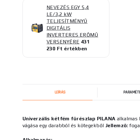
NEVEZÉS EGY 5,4
LE/3,2 kW
TELJESÍTMÉNYŰ
DIGITÁLIS
INVERTERES ERŐMŰ
VERSENYÉRE
431
230 Ft értékben
LEÍRÁS
PARAMÉT
Univerzális kétfém fűrészlap PILANA
alkalmas 
vágása egy darabból és kötegekből
Jellemző:
fogaz
Alkalmazás: