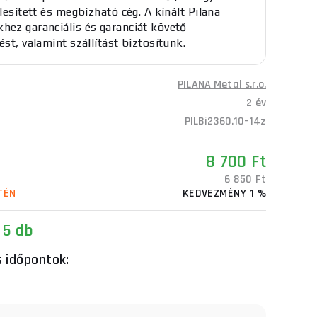
elesített és megbízható cég. A kínált Pilana
hez garanciális és garanciát követő
ést, valamint szállítást biztosítunk.
PILANA Metal s.r.o.
2 év
PILBi2360.10-14z
8 700 Ft
6 850 Ft
TÉN
KEDVEZMÉNY 1 %
 5 db
s időpontok: