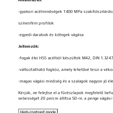
-gyakori acélminőségek 1400 MPa szakítószilárds
színesfém profilok
-egyedi darabok és kötegek vágása
Jellemzők:
-fogak élei HSS acélból készültek M42, DIN 1.324
-változtatható fogköz, amely lehetővé teszi a vék
-magas vágási minőség és a szalagok nagyon jó él
Kérjük, ne felejtse el a fűrészlapok megfelelő bef
sebességet 20 percre állítsa 50-re. a penge vágás
High-contrast mode