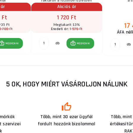
ónál
raktáron a rozsnovi üzletben
a s
 ár
Akciós ár
 Ft
1 720 Ft
17
935 Ft
Megtakarít 13%
0 780 Ft
1 975 Ft
Eredeti ár:
ÁFA nél
db
MEGVENNI
MEGVENNI
db
5 OK, HOGY MIÉRT VÁSÁROLJON NÁLUNK
 márkák
Több, mint 30 ezer ügyfél
Több, mint
 szervizei
fordult hozzánk bizalommal
értékesítü
k
RAK