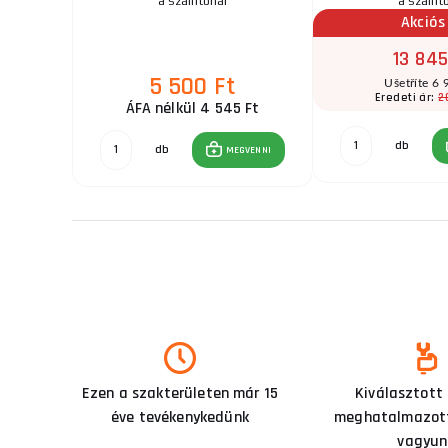
a szállítónál
a szállít
Akciós
13 845
5 500 Ft
Ušetříte 6 
2
Eredeti ár:
5 Ft
ÁFA nélkül 4 545 Ft
db
db
GVENNI
MEGVENNI
Ezen a szakterületen már 15
Kiválasztott
éve tevékenykedünk
meghatalmazott
vagyun