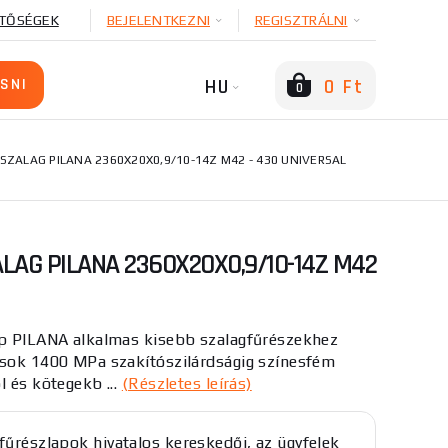
TŐSÉGEK
BEJELENTKEZNI
REGISZTRÁLNI
HU
0 Ft
0
SZALAG PILANA 2360X20X0,9/10-14Z M42 - 430 UNIVERSAL
LAG PILANA 2360X20X0,9/10-14Z M42
ap PILANA alkalmas kisebb szalagfűrészekhez
usok 1400 MPa szakítószilárdságig színesfém
l és kötegekb ...
(Részletes leírás)
 fűrészlapok hivatalos kereskedői, az ügyfelek