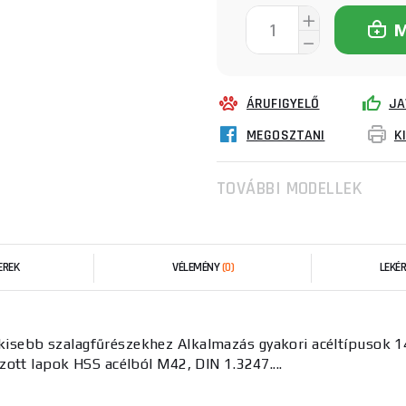
ÁRUFIGYELŐ
JA
MEGOSZTANI
K
TOVÁBBI MODELLEK
EREK
VÉLEMÉNY
(0)
LEKÉ
kisebb szalagfűrészekhez Alkalmazás gyakori acéltípusok 1
ott lapok HSS acélból M42, DIN 1.3247....