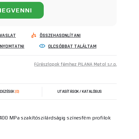
MEGVENNI
VASLAT
ÖSSZEHASONLÍTANI
INYOMTATNI
OLCSÓBBAT TALÁLTAM
Fűrészlapok fémhez PILANA Metal s.r.o.
RDEZÉSEK
(0)
UTASÍTÁSOK / KATALÓGUS
400 MPa szakítószilárdságig színesfém profilok