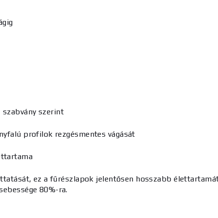
ágig
7 szabvány szerint
onyfalú profilok rezgésmentes vágását
ettartama
uttatását, ez a fűrészlapok jelentősen hosszabb élettartamá
i sebessége 80%-ra.