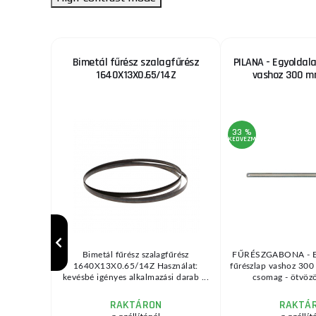
részlap
Bimetál fűrész szalagfűrész
PILANA - Egyoldala
 és
1640X13X0.65/14Z
vashoz 300 m
x2.2 d20
33 %
KEDVEZMÉNY
öggel. Nagy
Bimetál fűrész szalagfűrész
FŰRÉSZGABONA - Eg
vágásra és
1640X13X0.65/14Z Használat:
fűrészlap vashoz 300
..
kevésbé igényes alkalmazási darab ...
csomag - ötvözöt
RAKTÁRON
RAKTÁ