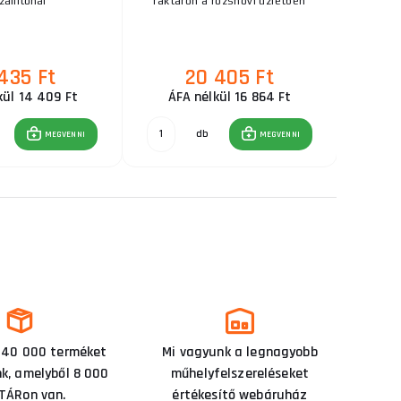
zállítónál
raktáron a rozsnovi üzletben
 435 Ft
20 405 Ft
kül 14 409 Ft
ÁFA nélkül 16 864 Ft
ÁF
db
MEGVENNI
MEGVENNI
 40 000 terméket
Mi vagyunk a legnagyobb
nk, amelyből 8 000
műhelyfelszereléseket
TÁRon van.
értékesítő webáruház