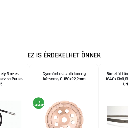
EZ IS ÉRDEKELHET ÖNNEK
ely 5 m-es
Gyémántcsiszoló korong
Bimetál fűr
ervisa Perles
kétsoros, O 150x22,2mm
1640x13x0,6
/5
UN
3 %
KEDVEZMÉNY