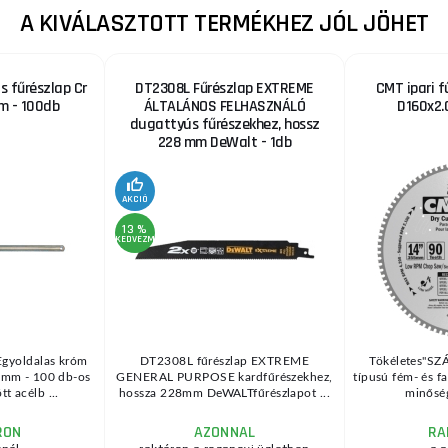
A KIVÁLASZTOTT TERMÉKHEZ JÓL JÖHET
s fűrészlap Cr
DT2308L Fűrészlap EXTREME
CMT ipari f
m - 100db
ÁLTALÁNOS FELHASZNÁLÓ
D160x2.
dugattyús fűrészekhez, hossz
228 mm DeWalt - 1db
AKCIÓ
13 %
KEDVEZMÉNY
yoldalas króm
DT2308L fűrészlap EXTREME
Tökéletes"SZ
 mm - 100 db-os
GENERAL PURPOSE kardfűrészekhez,
típusú fém- és fa
t acélb ...
hossza 228mm DeWALTfűrészlapot ...
minőség
RON
AZONNAL
RA