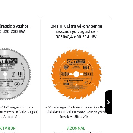
űrészlap vashoz -
CMT ITK Ultra vékony penge
CMT I
0 d20 Z30 HW
hosszirányú vágáshoz -
kere
D250x2,4 d30 Z24 HW
D2
ÁRAZ" vágás minden
• Visszarúgás és lemezelakadás elleni
• Visszar
fűrészen. Kiváló vágási
kialakítás • Választható keményfém
kialakít
. A speciál ...
fogak • Ultra vék ...
f
KTÁRON
AZONNAL