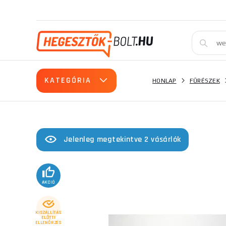
KATEGÓRIA
HONLAP
FŰRÉSZEK
Jelenleg megtekintve 2 vásárlók
AKCIÓ
KISZÁLLÍTÁS
ELŐTTI
ELLENŐRZÉS