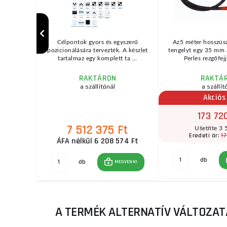
Célpontok gyors és egyszerű
Az5 méter hosszús
pozicionálására tervezték. A készlet
tengelyt egy 35 mm 
tartalmaz egy komplett ta ...
Perles rezgőfejje
RAKTÁRON
RAKTÁ
zletben
a szállítónál
a szállít
r
Akciós
173 72
7 512 375 Ft
t
Ušetříte 3 
Ft
17
Eredeti ár:
ÁFA nélkül 6 208 574 Ft
db
GVENNI
db
MEGVENNI
A TERMÉK ALTERNATÍV VÁLTOZATA