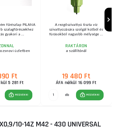
tfém fűrészlap PILANA
A rezgőszivattyú tiszta víz
bb szalagfűrészekhez
szivattyúzására szolgál kútból és
ás gyakori a ...
fúrásokból nagyobb mélysége ...
ZONNAL
RAKTÁRON
rozsnovi üzletben
a szállítónál
raktár
390 Ft
19 480 Ft
E
kül 5 281 Ft
ÁFA nélkül 16 099 Ft
db
MEGVENNI
MEGVENNI
0,9/10-14Z M42 - 430 UNIVERSAL