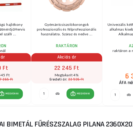
ágú hajlékony
Gyémántcsiszolókorongok
Univerzális ké
átmérőjűHervis
professzionális és félprofesszionális
alkalmas kise
l szállí ...
használatra. Száraz és nedve ...
Alkalmaz
RON
RAKTÁRON
A
ónál
raktáron a 
 ár
Akciós ár
0 Ft
22 245 Ft
6 
545 Ft
Megtakarít 4%
7 265 Ft
22 935 Ft
Eredeti ár:
ÁFA nél
db
MEGVENNI
MEGVENNI
db
I BIMETÁL FŰRÉSZSZALAG PILANA 2360X20X