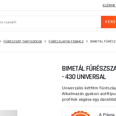
ELÉRHE
FŰRÉSZGÉP TARTOZÉKOK
FŰRÉSZLAPOK FÉMHEZ
BIMETÁL FŰRÉSZ
BIMETÁL FŰRÉSZSZA
- 430 UNIVERSAL
Univerzális kétfém fűrészl
Alkalmazás gyakori acéltíp
profilok vágása egy darabbó
A Pilana