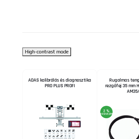
High-contrast mode
ADAS kalibrálás és diagnosztika
Rugalmas teng
PRO PLUS PROFI
rezgőfej 35 mm H
AM35
2 %
KEDVEZMÉNY