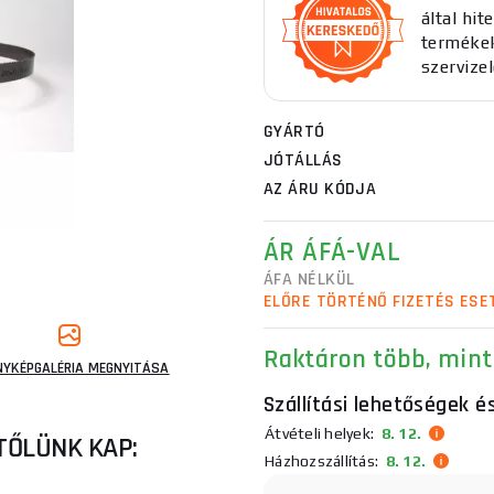
által hit
termékek
szervizel
GYÁRTÓ
JÓTÁLLÁS
AZ ÁRU KÓDJA
ÁR ÁFÁ-VAL
ÁFA NÉLKÜL
ELŐRE TÖRTÉNŐ FIZETÉS ESE
Raktáron
több, mint
NYKÉPGALÉRIA MEGNYITÁSA
Szállítási lehetőségek é
Átvételi helyek:
8. 12.
TŐLÜNK KAP:
Házhozszállítás:
8. 12.